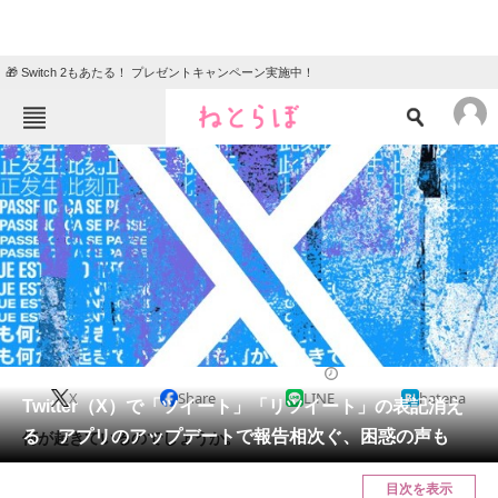
🎁 Switch 2もあたる！ プレゼントキャンペーン実施中！
ねとらぼメニュー
TOP
ニュース
エンタメ
クイズ
グルメ
地域
住まい
教育・育児
動物
リサーチ
2023/07/31 21:19（公開）
X
Share
LINE
hatena
会員記事
Twitter（X）で「ツイート」「リツイート」の表記消え
る アプリのアップデートで報告相次ぐ、困惑の声も
何が起きているのでしょうか。
メディア
目次を表示
注目記事を集めた総合ページ