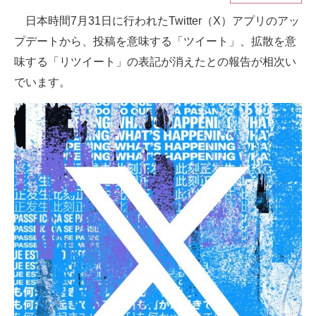
日本時間7月31日に行われたTwitter（X）アプリのアッ
ITの今と未来を見通す
プデートから、投稿を意味する「ツイート」、拡散を意
スマホと通信の最新トレンド
味する「リツイート」の表記が消えたとの報告が相次い
でいます。
進化するPCとデバイスの未来
好きが集まる 比べて選べる
ビジネスと働き方のヒント
AI活用のいまが分かる
企業ITのトレンドを詳説
経営リーダーのコミュニティ
マーケ×ITの今がよく分かる
ITエンジニア向け専門サイト