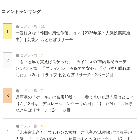
コメントランキング
コメント数：
21
1
一番好きな「韓国の男性俳優」は？【2026年版・人気投票実施
中】 | 芸能人 ねとらぼリサーチ
コメント数：
7
2
「もっと早く買えば良かった」 カインズの“車内遮光カーテ
ン”が大人気 「プライバシーも保てて安心」「ぐっすり眠れま
した」（2/2） | ライフ ねとらぼリサーチ：2ページ目
コメント数：
7
3
兵庫県の「ケーキ」の名店10選！ 一番うまいと思う店はどこ？
【7月12日は「デコレーションケーキの日」！】（2/4） | 兵庫県
ねとらぼリサーチ：2ページ目
コメント数：
5
4
「北海道土産としてもセンス抜群」六花亭の“店舗限定”お菓子が
人気 「こんなの初めて」「箱買いするべきだった」（1/2） |