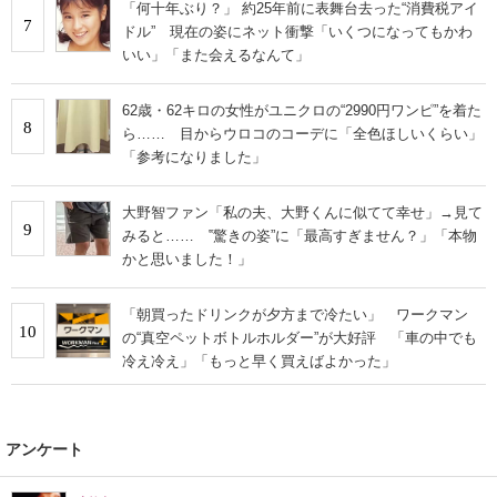
「何十年ぶり？」 約25年前に表舞台去った“消費税アイ
7
ドル” 現在の姿にネット衝撃「いくつになってもかわ
いい」「また会えるなんて」
62歳・62キロの女性がユニクロの“2990円ワンピ”を着た
8
ら…… 目からウロコのコーデに「全色ほしいくらい」
「参考になりました」
大野智ファン「私の夫、大野くんに似てて幸せ」→見て
9
みると…… ‟驚きの姿”に「最高すぎません？」「本物
かと思いました！」
「朝買ったドリンクが夕方まで冷たい」 ワークマン
10
の“真空ペットボトルホルダー”が大好評 「車の中でも
冷え冷え」「もっと早く買えばよかった」
アンケート