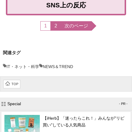
SNS上の反応
1
2
次のページ
関連タグ
IT・ネット・科学
NEWS＆TREND
TOP
Special
- PR -
【iHerb】「迷ったらこれ！」みんなが"リピ
買い"している人気商品