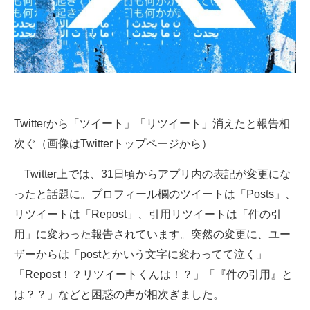
企業向けIT製品の総合サイト
IT製品の技術・比較・事例
製造業のIT導入・活用を支援
モノづくり技術者専門サイト
Twitterから「ツイート」「リツイート」消えたと報告相
エレクトロニクス専門サイト
次ぐ（画像はTwitterトップページから）
電子設計の基本と応用
Twitter上では、31日頃からアプリ内の表記が変更にな
ったと話題に。プロフィール欄のツイートは「Posts」、
エネルギーの専門メディア
リツイートは「Repost」、引用リツイートは「件の引
建設×テクノロジーの最前線
用」に変わった報告されています。突然の変更に、ユー
ザーからは「postとかいう文字に変わってて泣く」
ちょっと気になるネットの話題
「Repost！？リツイートくんは！？」「『件の引用』と
は？？」などと困惑の声が相次ぎました。