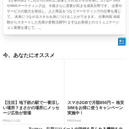
【仕事内容】<これからの時代に必要とされるスキルを身につける!> SNS
やWebマーケティングは、今後さらに需要が高まる成長分野です。 企業や
サービスの魅力を発信し、人と商品をつなぐマーケティングの仕事を通じ
て、 未来につながるスキルを身につけることができます。 仕事内容 未経
験からスタートした先輩が多数活躍中! まずはお客様とのコミュニケーシ
ョン業務を通じて、...
今、あなたにオススメ
【注目】地下鉄の駅で一番涼し
スマホ2GBで月額850円～ 格安
い場所？まさかの場所にメッセ
SIMをお得に使うキャンペーン
ージ広告が登場
実施中！
PR(ねとらぼ)
PR(IIJmio)
Twitter、引用リツイートの詳細を見られる機能をテ