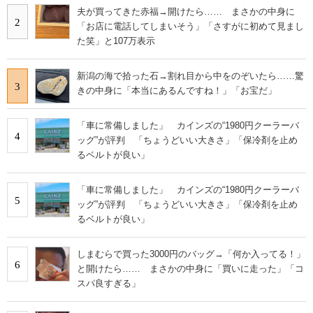
夫が買ってきた赤福→開けたら…… まさかの中身に
2
「お店に電話してしまいそう」「さすがに初めて見まし
た笑」と107万表示
新潟の海で拾った石→割れ目から中をのぞいたら……驚
3
きの中身に「本当にあるんですね！」「お宝だ」
「車に常備しました」 カインズの“1980円クーラーバ
4
ッグ”が評判 「ちょうどいい大きさ」「保冷剤を止め
るベルトが良い」
「車に常備しました」 カインズの“1980円クーラーバ
5
ッグ”が評判 「ちょうどいい大きさ」「保冷剤を止め
るベルトが良い」
しまむらで買った3000円のバッグ→「何か入ってる！」
6
と開けたら…… まさかの中身に「買いに走った」「コ
スパ良すぎる」