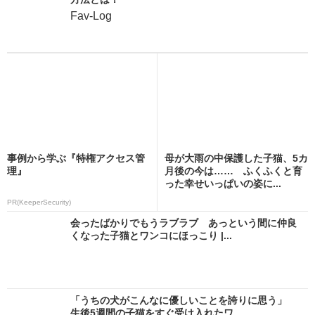
Fav-Log
事例から学ぶ『特権アクセス管
母が大雨の中保護した子猫、5カ
理』
月後の今は…… ふくふくと育
った幸せいっぱいの姿に...
PR(KeeperSecurity)
会ったばかりでもうラブラブ あっという間に仲良
くなった子猫とワンコにほっこり |...
「うちの犬がこんなに優しいことを誇りに思う」
生後5週間の子猫をすぐ受け入れたワ...