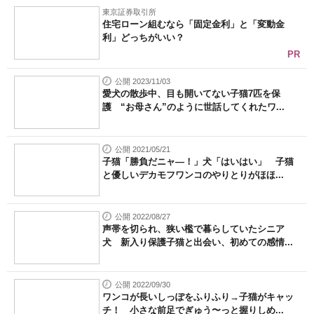
東京証券取引所
住宅ローン組むなら「固定金利」と「変動金
利」どっちがいい？
PR
公開 2023/11/03
愛犬の散歩中、目も開いてない子猫7匹を保
護 “お母さん”のように世話してくれたワ...
公開 2021/05/21
子猫「勝負だニャ―！」犬「はいはい」 子猫
と優しいデカモフワンコのやりとりがほほ...
公開 2022/08/27
声帯を切られ、狭い檻で暮らしていたシニア
犬 新入り保護子猫と出会い、初めての感情...
公開 2022/09/30
ワンコが長いしっぽをふりふり→子猫がキャッ
チ！ 小さな前足でぎゅう〜っと握りしめ...