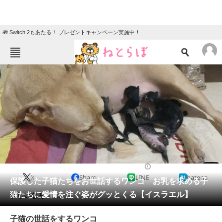
🎁 Switch 2もあたる！ プレゼントキャンペーン実施中！
ねとらぼメニュー
TOP
ニュース
エンタメ
クイズ
グルメ
地域
住まい
教育・育児
動物
リサーチ
2023/08/02 12:00（公開）
X
Share
LINE
hatena
会員記事
保護した子猫たちをお世話するワンコ お乳を求める子
猫たちに愛情を注ぐ姿がグッとくる【イスラエル】
優しいなあ……。
メディア
子猫の世話をするワンコ
注目記事を集めた総合ページ