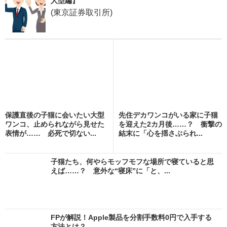
人型編】
(東京証券取引所)
保護直後の子猫に会いたい大型
先住デカワンコがいる家に子猫
ワンコ、止められながら見せた
を迎えた2カ月後……？ 衝撃の
表情が…… 必死で切ない...
結末に「心を揺さぶられ...
子猫たち、何やらモッフモフな場所で寝ていると思
えば……？ 意外な“寝床”に「と、...
FPが解説！Apple製品を分割手数料0円で入手する
方法とは？