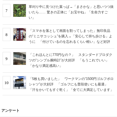
草刈り中に見つけた葉っぱ→「まさかな」と思いつつ抜
7
いたら…… 驚きの正体に「お宝やね」「生命力すご
い」
「スマホを落として画面を割ってしまった」無印良品
8
の“ミニサコッシュ”を購入→「安心して持ち歩ける」よ
うに 「付けているのを忘れるくらい軽い」など好評
「これほんとに770円なの？」 スタンダードプロダク
9
ツの“シンプル腕時計”が大好評 「もうこれでいい」
「かなり満足感高い」
「5枚も買いました」 ワークマンの“1500円ゴルフポロ
10
シャツ”が大好評 「ゴルフにも普段使いにも最適」
「汗をかいてもすぐ乾く」「全てに大満足しています」
アンケート