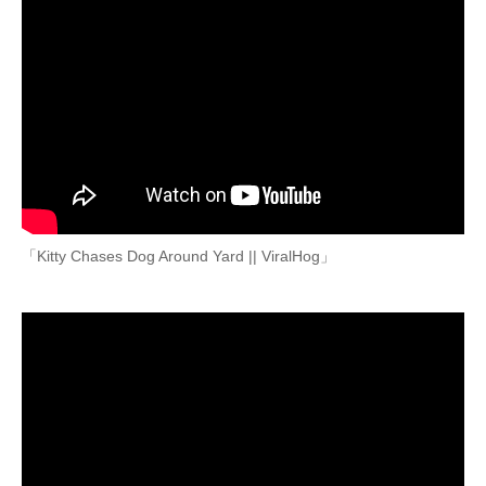
「Kitty Chases Dog Around Yard || ViralHog」