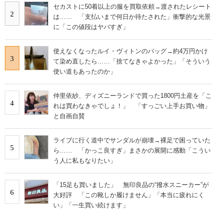
セカストに50着以上の服を買取依頼→渡されたレシート
2
は…… 「支払いまで何日か待たされた」衝撃的な光景
に「この値段はヤバすぎ」
使えなくなったルイ・ヴィトンのバッグ→約4万円かけ
3
て染め直したら……「捨てなきゃよかった」「そういう
使い道もあったのか」
仲里依紗、ディズニーランドで買った1800円土産を「こ
4
れは買わなきゃでしょ！」 「すっごい上手お買い物」
と自画自賛
ライブに行く道中でサンダルが崩壊→裸足で困っていた
5
ら…… 「かっこ良すぎ」まさかの展開に感動「こうい
う人に私もなりたい」
「15足も買いました」 無印良品の“撥水スニーカー”が
6
大好評 「この靴しか履けません」「本当に疲れにく
い」「一生買い続けます」