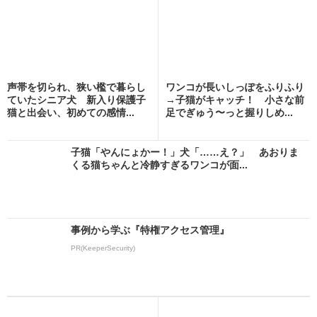
声帯を切られ、狭い檻で暮らし
ワンコが長いしっぽをふりふり
ていたシニア犬 新入り保護子
→子猫がキャッチ！ 小さな前
猫と出会い、初めての感情...
足でぎゅう〜っと握りしめ...
子猫「やんにょかー！」犬「……え？」 あおりま
くる猫ちゃんと冷静すぎるワンコが面...
事例から学ぶ『特権アクセス管理』
PR(KeeperSecurity)