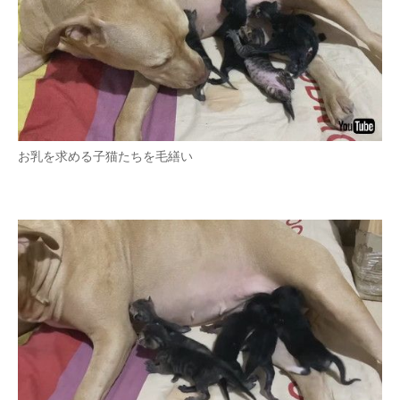
企業向けIT製品の総合サイト
IT製品の技術・比較・事例
製造業のIT導入・活用を支援
モノづくり技術者専門サイト
お乳を求める子猫たちを毛繕い
エレクトロニクス専門サイト
電子設計の基本と応用
エネルギーの専門メディア
建設×テクノロジーの最前線
ちょっと気になるネットの話題