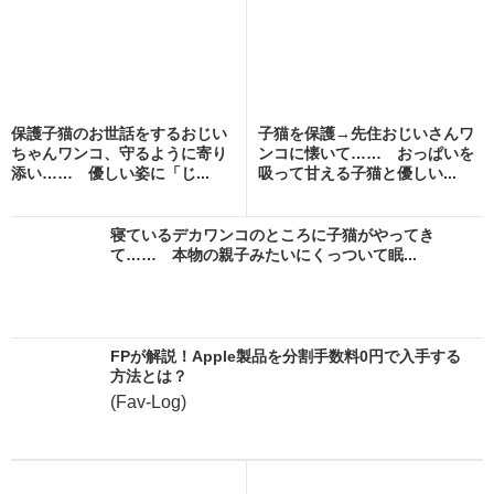
保護子猫のお世話をするおじい
子猫を保護→先住おじいさんワ
ちゃんワンコ、守るように寄り
ンコに懐いて…… おっぱいを
添い…… 優しい姿に「じ...
吸って甘える子猫と優しい...
寝ているデカワンコのところに子猫がやってき
て…… 本物の親子みたいにくっついて眠...
FPが解説！Apple製品を分割手数料0円で入手する
方法とは？
(Fav-Log)