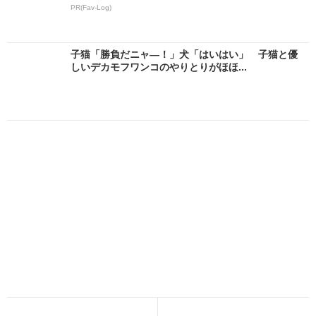
PR(Fav-Log)
子猫「勝負だニャ―！」犬「はいはい」 子猫と優
しいデカモフワンコのやりとりがほほ...