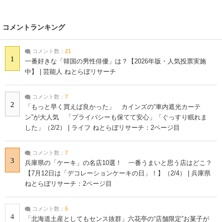
コメントランキング
コメント数：
21
1
一番好きな「韓国の男性俳優」は？【2026年版・人気投票実施
中】 | 芸能人 ねとらぼリサーチ
コメント数：
7
2
「もっと早く買えば良かった」 カインズの“車内遮光カーテ
ン”が大人気 「プライバシーも保てて安心」「ぐっすり眠れま
した」（2/2） | ライフ ねとらぼリサーチ：2ページ目
コメント数：
7
3
兵庫県の「ケーキ」の名店10選！ 一番うまいと思う店はどこ？
【7月12日は「デコレーションケーキの日」！】（2/4） | 兵庫県
ねとらぼリサーチ：2ページ目
コメント数：
5
4
「北海道土産としてもセンス抜群」六花亭の“店舗限定”お菓子が