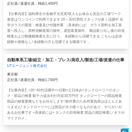
正社員 / 派遣社員：時給1,400円
【仕事内容】福利厚生や各種手当充実!収入もお休みも安定の工場ワーク
食堂はワンコインで利用できます 20～30代男性スタッフが多く活躍中 光
学ガラスの製造・検査及び付随作業 〈具体的には〉 ガラス原料を加工装
置へ投入し、原料溶解装置の操作、成型装置操作、 製品取り出し後の目視
検査および顕微鏡検査を主に行う。 未経験から活躍できる こちらは必須
経験や資格なし! 未経験の方も活躍できる職場です ...
自動車系工場/組立・加工・プレス/高収入/製造/工場/派遣の仕事
UTエージェント株式会社
東京都
正社員 / 派遣社員：時給1,700円
【仕事内容】<20~40代活躍中><日勤×土日休み>タンクローリーのタン
ク・部品の検査 駅チカ徒歩4分!月収30万円可
タンクローリーの部品検査
部品の検査業務などをお任せします! 軽作業のため作業負荷はほとんどあ
りません! タンクローリーには部品が大小様々なものがあり、やりがいが
あるお仕事です <具体的には> タンクの目視検査 部品の測定検査(ノギスや
マイクロメ...