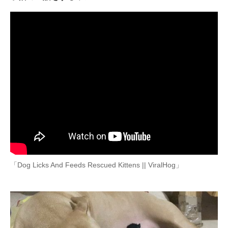
ITの今と未来を見通す
スマホと通信の最新トレンド
進化するPCとデバイスの未来
好きが集まる 比べて選べる
ビジネスと働き方のヒント
AI活用のいまが分かる
企業ITのトレンドを詳説
「Dog Licks And Feeds Rescued Kittens || ViralHog」
経営リーダーのコミュニティ
マーケ×ITの今がよく分かる
ITエンジニア向け専門サイト