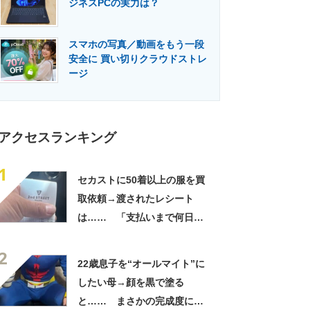
ジネスPCの実力は？
門メディア
建設×テクノロジーの最前線
スマホの写真／動画をもう一段
安全に 買い切りクラウドストレ
ージ
アクセスランキング
1
セカストに50着以上の服を買
取依頼→渡されたレシート
は…… 「支払いまで何日か
待たされた」衝撃的な光景に
2
「この値段はヤバすぎ」
22歳息子を“オールマイト”に
したい母→顔を黒で塗る
と…… まさかの完成度に