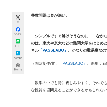
モノづくり技術者専門サイト
エレクトロ
整数問題は奥が深い。
X
ちょっと気になるネットの話題
Share
シンプルですぐ解けそうなのに……なか
のは、東大や京大などの難関大学をはじめとし
LINE
ネル
「PASSLABO」
。かなりの難易度なの
hatena
（問題制作/文：
「PASSLABO」
、編集：石
Home
数学の中でも特に親しみやすく、それでも
な性質を垣間見ることができるかもしれな