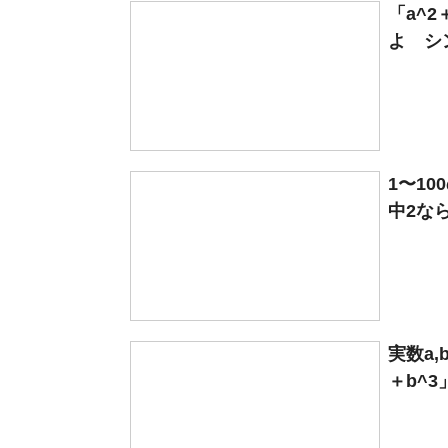
「a^2
よ シン
1〜1
中2なら
実数a,
＋b^3」