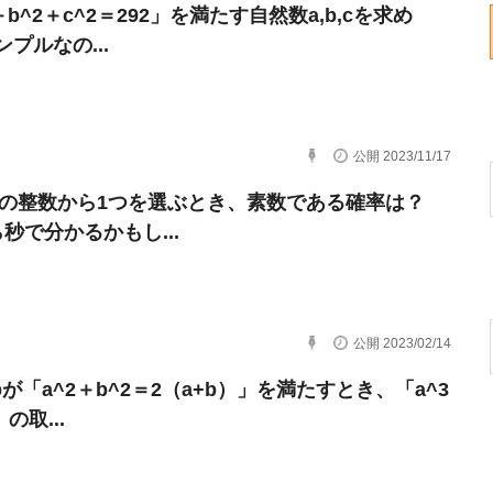
＋b^2＋c^2＝292」を満たす自然数a,b,cを求め
プルなの...
公開 2023/11/17
00の整数から1つを選ぶとき、素数である確率は？
秒で分かるかもし...
公開 2023/02/14
bが「a^2＋b^2＝2（a+b）」を満たすとき、「a^3
の取...