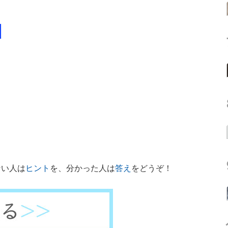
い人は
ヒント
を、分かった人は
答え
をどうぞ！