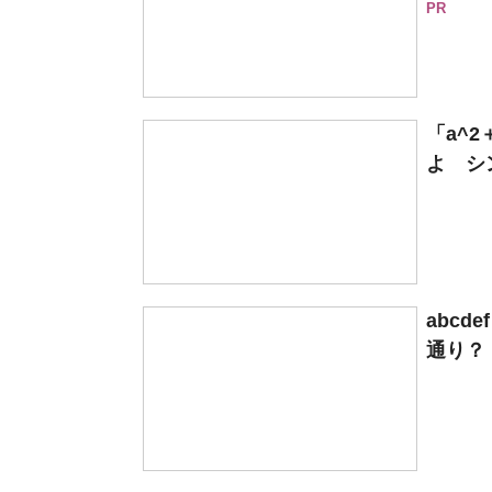
PR
「a^2
よ シン
abcd
通り？ 