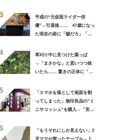
「フィギュアかと思ったら人
3
間」「質感良すぎ」
平成の“元仮面ライダー俳
優”→引退後…… 47歳になっ
た現在の姿に「嘘だろ」「声
出た」と108万再生
4
草刈り中に見つけた葉っぱ
→「まさかな」と思いつつ抜
いたら…… 驚きの正体に「お
宝やね」「生命力すごい」
5
「スマホを落として画面を割
ってしまった」無印良品の“ミ
ニサコッシュ”を購入→「安心
して持ち歩ける」ように
6
「付けているのを忘れるくら
「もうそれにしか見えない」2
い軽い」など好評
児ママが買ったテーブル→上