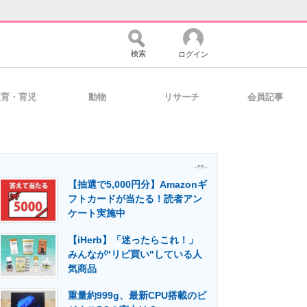
検索
ログイン
教育・育児
動物
リサーチ
会員記事
バイスの未来
好きが集まる 比べて選べる
- PR -
【抽選で5,000円分】Amazonギ
コミュニティ
マーケ×ITの今がよく分かる
フトカードが当たる！読者アン
ケート実施中
【iHerb】「迷ったらこれ！」
・活用を支援
みんなが"リピ買い"している人
気商品
重量約999g、最新CPU搭載のビ