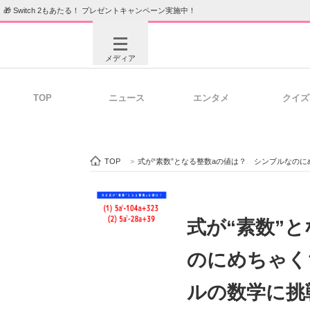
🎁 Switch 2もあたる！ プレゼントキャンペーン実施中！
メディア
TOP
ニュース
エンタメ
クイズ
注目記事を集めた総合ページ
ITの今
TOP
>
式が“素数”となる整数aの値は？ シンプルなの
ビジネスと働き方のヒント
AI活用
式が“素数”
のにめちゃく
ITエンジニア向け専門サイト
企業向けI
ルの数学に挑