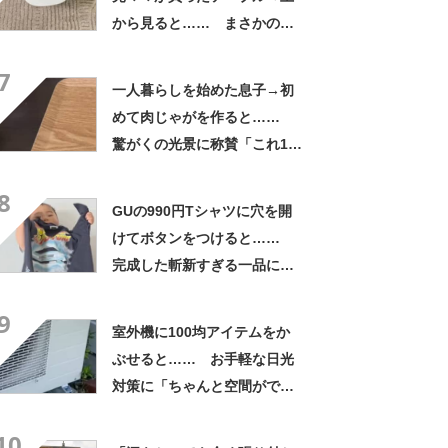
から見ると…… まさかの光
景に「ドアップかと思いまし
7
た」「なんて斬新な」
一人暮らしを始めた息子→初
めて肉じゃがを作ると……
驚がくの光景に称賛「これ1番
うまいやつ」「めっちゃ美味
8
しそう」
GUの990円Tシャツに穴を開
けてボタンをつけると……
完成した斬新すぎる一品に称
賛「これすごい」
9
室外機に100均アイテムをか
ぶせると…… お手軽な日光
対策に「ちゃんと空間ができ
てグー」「これで楽します」
10