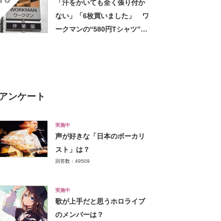
「汗をかいても全く張り付か
ない」「6枚買いました」 ワ
ークマンの“580円Tシャツ”が
安いのに優秀 「ひんやりし
た着心地が気持ちいい」「洗
濯してもヘタらない」
アンケート
実施中
声が好きな「日本のボーカリ
スト」は？
回答数：49509
実施中
歌が上手だと思うホロライブ
のメンバーは？