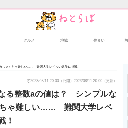
グルメ
地域
住まい
と未来を見通す
スマホと通信の最新トレンド
進化するPCとデ
にめちゃくちゃ難しい…… 難関大学レベルの数学に挑戦！
のいまが分かる
企業ITのトレンドを詳説
経営リーダーの
2023/08/11 20:00（公開）
2023/08/11 20:00（更新）
となる整数aの値は？ シンプルな
ちゃ難しい…… 難関大学レベ
T製品の総合サイト
IT製品の技術・比較・事例
製造業のIT導入
戦！