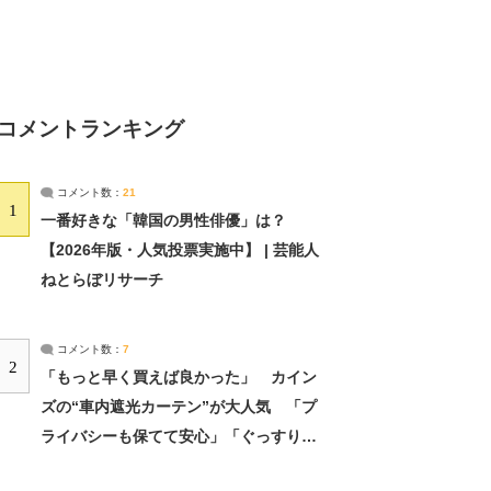
コメントランキング
コメント数：
21
1
一番好きな「韓国の男性俳優」は？
【2026年版・人気投票実施中】 | 芸能人
ねとらぼリサーチ
コメント数：
7
2
「もっと早く買えば良かった」 カイン
ズの“車内遮光カーテン”が大人気 「プ
ライバシーも保てて安心」「ぐっすり眠
れました」（2/2） | ライフ ねとらぼリ