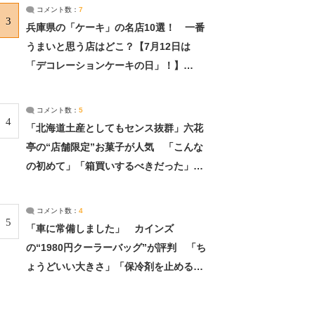
サーチ：2ページ目
コメント数：
7
3
兵庫県の「ケーキ」の名店10選！ 一番
うまいと思う店はどこ？【7月12日は
「デコレーションケーキの日」！】
（2/4） | 兵庫県 ねとらぼリサーチ：2ペ
ージ目
コメント数：
5
4
「北海道土産としてもセンス抜群」六花
亭の“店舗限定”お菓子が人気 「こんな
の初めて」「箱買いするべきだった」
（1/2） | 北海道 ねとらぼリサーチ
コメント数：
4
5
「車に常備しました」 カインズ
の“1980円クーラーバッグ”が評判 「ち
ょうどいい大きさ」「保冷剤を止めるベ
ルトが良い」（1/5） | ライフ ねとらぼ
リサーチ