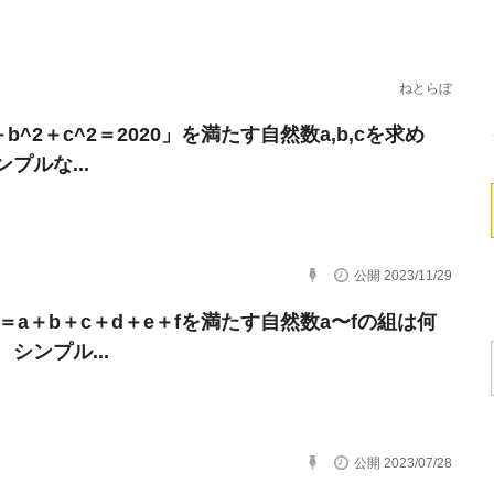
ねとらぼ
＋b^2＋c^2＝2020」を満たす自然数a,b,cを求め
プルな...
公開 2023/11/29
ef＝a＋b＋c＋d＋e＋fを満たす自然数a〜fの組は何
シンプル...
公開 2023/07/28