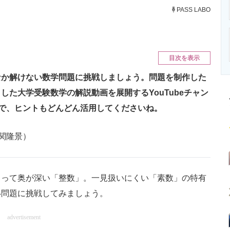
ニクス専門サイト
電子設計の基本と応用
エネルギーの専
PASS LABO
目次を表示
なか解けない数学問題に挑戦しましょう。問題を制作した
た大学受験数学の解説動画を展開するYouTubeチャン
で、ヒントもどんどん活用してくださいね。
関隆景）
って奥が深い「整数」。一見扱いにくい「素数」の特有
い問題に挑戦してみましょう。
advertisement