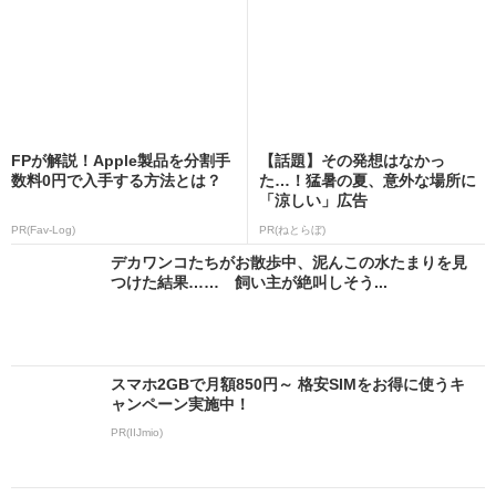
FPが解説！Apple製品を分割手
【話題】その発想はなかっ
数料0円で入手する方法とは？
た…！猛暑の夏、意外な場所に
「涼しい」広告
PR(Fav-Log)
PR(ねとらぼ)
デカワンコたちがお散歩中、泥んこの水たまりを見
つけた結果…… 飼い主が絶叫しそう...
スマホ2GBで月額850円～ 格安SIMをお得に使うキ
ャンペーン実施中！
PR(IIJmio)