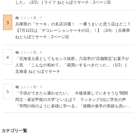
した」（2/2） | ライフ ねとらぼリサーチ：2ページ目
コメント数：
7
3
兵庫県の「ケーキ」の名店10選！ 一番うまいと思う店はどこ？
【7月12日は「デコレーションケーキの日」！】（2/4） | 兵庫県
ねとらぼリサーチ：2ページ目
コメント数：
5
4
「北海道土産としてもセンス抜群」六花亭の“店舗限定”お菓子が
人気 「こんなの初めて」「箱買いするべきだった」（1/2） |
北海道 ねとらぼリサーチ
コメント数：
3
5
「子供ができたら通わせたい」 今後発展していきそうな“関関
同立・産近甲龍の大学”といえば？ ランキング1位に学生の声
「学問の街のように多様に学べる」「就職や進学の実績も高い」
| 大学 ねとらぼリサーチ
カテゴリ一覧