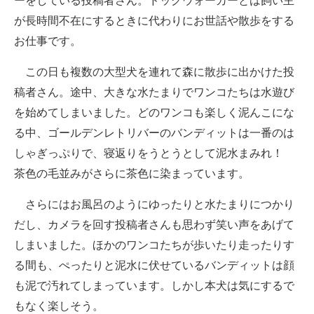
ーをしている投稿者さん。ドッグウォーカーとは飼い主
企業向けIT製品の総合サイト
が長時間不在にするときに代わりにお世話や散歩をする
お仕事です。
IT製品の技術・比較・事例
この日も複数の大型犬を連れて森に散歩に出かけた投
製造業のIT導入・活用を支援
稿者さん。途中、大きな水たまりでワンコたちは水遊び
モノづくり技術者専門サイト
を始めてしまいました。どのワンコも楽しく泥んこにな
る中、ゴールデンレトリバーのバンディットは一番のは
エレクトロニクス専門サイト
しゃぎっぷりで、寝返りをうとうとして泥水まみれ！
電子設計の基本と応用
茶色の毛並みがさらに茶色に染まっています。
エネルギーの専門メディア
さらにはお風呂のようにゆったりと水たまりにつかり
だし、カメラを回す投稿者さんも思わず笑い声をあげて
建設×テクノロジーの最前線
しまいました。ほかのワンコたちが歩いたり走ったりす
ちょっと気になるネットの話題
る間も、ぺったりと泥水に伏せているバンディットは顔
も泥で汚れてしまっています。しかし本犬は気にするで
もなく楽しそう。