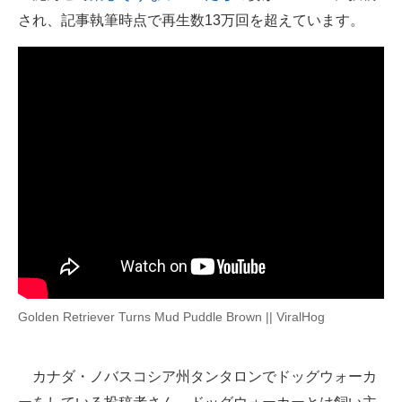
され、記事執筆時点で再生数13万回を超えています。
ITの今と未来を見通す
スマホと通信の最新トレンド
進化するPCとデバイスの未来
好きが集まる 比べて選べる
ビジネスと働き方のヒント
AI活用のいまが分かる
企業ITのトレンドを詳説
経営リーダーのコミュニティ
Golden Retriever Turns Mud Puddle Brown || ViralHog
マーケ×ITの今がよく分かる
カナダ・ノバスコシア州タンタロンでドッグウォーカ
ITエンジニア向け専門サイト