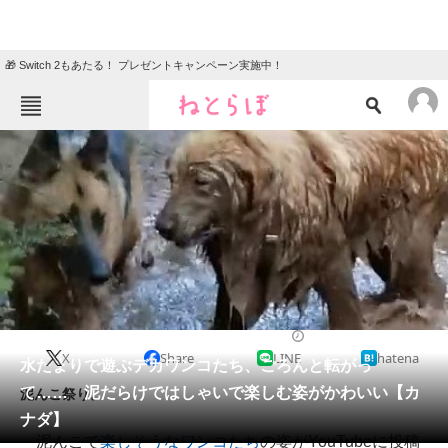
🎁 Switch 2もあたる！ プレゼントキャンペーン実施中！
ねとらぼメニュー
TOP
ニュース
エンタメ
クイズ
グルメ
地域
住まい
教育・育児
動物
リサーチ
2023/08/12 12:00（公開）
X
Share
LINE
hatena
会員記事
水たまりで遊ぶデカワンコたち、ごろんと転がっ
て…… 泥だらけではしゃいで楽しむ姿がかわいい【カ
泥んこ祭り。
メディア
ナダ】
泥んこで
楽しそうなワンコたち
の姿がYouTubeに投稿
注目記事を集めた総合ページ