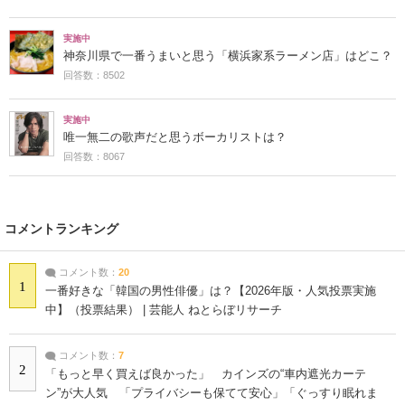
実施中
神奈川県で一番うまいと思う「横浜家系ラーメン店」はどこ？
回答数：8502
実施中
唯一無二の歌声だと思うボーカリストは？
回答数：8067
コメントランキング
コメント数：
20
1
一番好きな「韓国の男性俳優」は？【2026年版・人気投票実施
中】（投票結果） | 芸能人 ねとらぼリサーチ
コメント数：
7
2
「もっと早く買えば良かった」 カインズの“車内遮光カーテ
ン”が大人気 「プライバシーも保てて安心」「ぐっすり眠れま