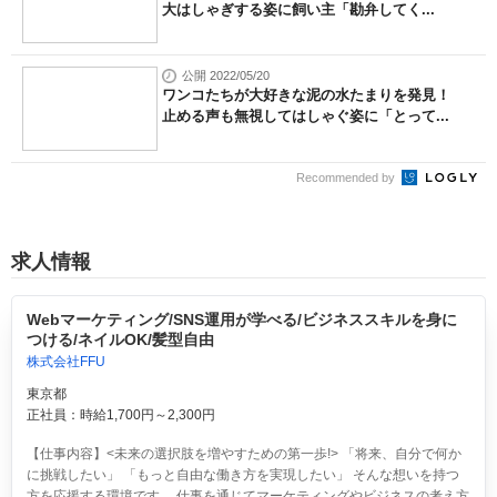
大はしゃぎする姿に飼い主「勘弁してく...
公開 2022/05/20
ワンコたちが大好きな泥の水たまりを発見！
止める声も無視してはしゃぐ姿に「とって...
Recommended by
求人情報
Webマーケティング/SNS運用が学べる/ビジネススキルを身に
つける/ネイルOK/髪型自由
株式会社FFU
東京都
正社員：時給1,700円～2,300円
【仕事内容】<未来の選択肢を増やすための第一歩!> 「将来、自分で何か
に挑戦したい」 「もっと自由な働き方を実現したい」 そんな想いを持つ
方を応援する環境です。 仕事を通じてマーケティングやビジネスの考え方