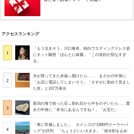
アクセスランキング
「もう泣きそう」川口春奈、純白ウエディングドレス姿
1
にネット騒然「ほんとに綺麗」「この笑顔が切なすぎ
る」
夫が買ってきた赤福→開けたら…… まさかの中身に
2
「お店に電話してしまいそう」「さすがに初めて見まし
た笑」と107万表示
新潟の海で拾った石→割れ目から中をのぞいたら……驚
3
きの中身に「本当にあるんですね！」「お宝だ」
「車に常備しました」 カインズの“1980円クーラーバ
4
ッグ”が評判 「ちょうどいい大きさ」「保冷剤を止め