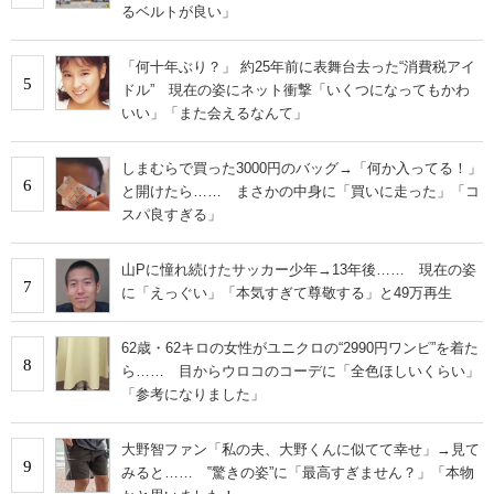
るベルトが良い」
「何十年ぶり？」 約25年前に表舞台去った“消費税アイ
5
ドル” 現在の姿にネット衝撃「いくつになってもかわ
いい」「また会えるなんて」
しまむらで買った3000円のバッグ→「何か入ってる！」
6
と開けたら…… まさかの中身に「買いに走った」「コ
スパ良すぎる」
山Pに憧れ続けたサッカー少年→13年後…… 現在の姿
7
に「えっぐい」「本気すぎて尊敬する」と49万再生
62歳・62キロの女性がユニクロの“2990円ワンピ”を着た
8
ら…… 目からウロコのコーデに「全色ほしいくらい」
「参考になりました」
大野智ファン「私の夫、大野くんに似てて幸せ」→見て
9
みると…… ‟驚きの姿”に「最高すぎません？」「本物