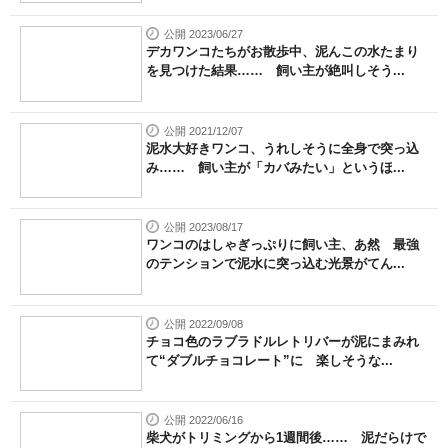
公開 2023/06/27
デカワンコたちがお散歩中、泥んこの水たまり
を見つけた結果…… 飼い主が絶叫しそう...
公開 2021/12/07
泥水大好きワンコ、うれしそうに全身で突っ込
み…… 飼い主が「カバみたい」というほ...
公開 2023/08/17
ワンコのはしゃぎっぷりに飼い主、あ然 最強
のテンションで泥水に突っ込む光景がてん...
公開 2022/09/08
チョコ色のラブラドルレトリバーが泥にまみれ
て“ダブルチョコレート”に 楽しそうな...
公開 2022/06/16
柴犬がトリミングから1週間後…… 泥だらけで