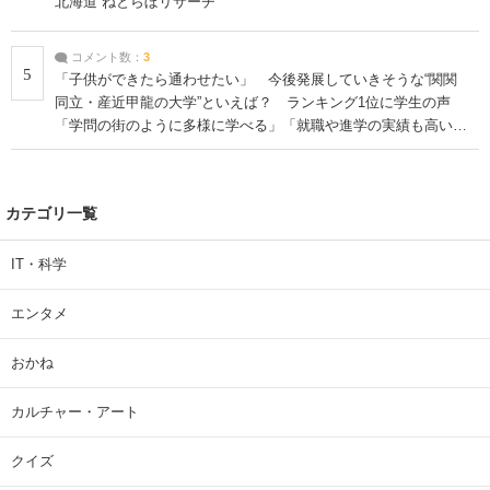
北海道 ねとらぼリサーチ
コメント数：
3
5
「子供ができたら通わせたい」 今後発展していきそうな“関関
同立・産近甲龍の大学”といえば？ ランキング1位に学生の声
「学問の街のように多様に学べる」「就職や進学の実績も高い」
| 大学 ねとらぼリサーチ
カテゴリ一覧
IT・科学
エンタメ
おかね
カルチャー・アート
クイズ