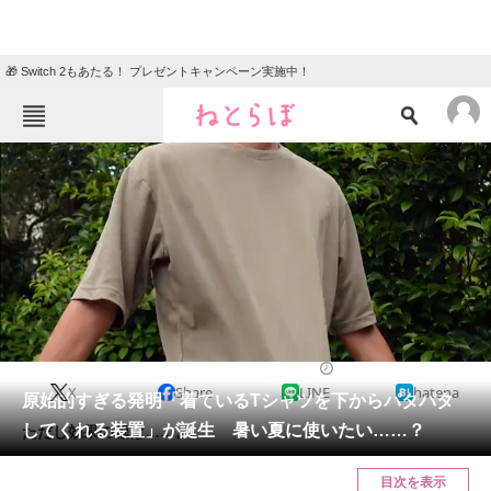
🎁 Switch 2もあたる！ プレゼントキャンペーン実施中！
ねとらぼメニュー
TOP
ニュース
エンタメ
クイズ
グルメ
地域
住まい
教育・育児
動物
リサーチ
2023/08/18 11:15（公開）
X
Share
LINE
hatena
会員記事
原始的すぎる発明「着ているTシャツを下からパタパタ
してくれる装置」が誕生 暑い夏に使いたい……？
ただし効果の程は……。
メディア
目次を表示
注目記事を集めた総合ページ