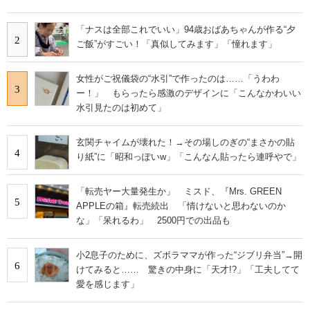
「ナスは全部これでいい」94歳おばあちゃんが作る“夕
2
ご飯”がすごい！「真似してみます」「憧れます」
女性がご祝儀袋の“水引”で作ったのは……「うわわ
3
ー！」 もらったら感激のデザインに「こんなかわいい
水引見たのは初めて」
玄関チャイムが壊れた！→その場しのぎの“まさかの貼
4
り紙”に「昭和っぽいw」「こんなん貼ったら連呼やで」
「転売ヤー大量発生か」 ミスド、『Mrs. GREEN
5
APPLEの箱』転売続出 「情けないと思わないのか
な」「呆れるわ」 2500円での出品も
小2息子のために、ズボラママが作った“ジブリ弁当”→開
6
けてみると…… 驚きの中身に「天才!?」「工夫してて
愛を感じます」