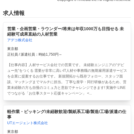
求人情報
営業・企画営業・ラウンダー/将来は年収1000万も目指せる 未
経験可成果直結の人材営業
アデコ株式会社
東京都
正社員 / 派遣社員：時給1,750円～
【仕事内容】人材サービス会社での営業です。 未経験エンジニアの“デビ
ュー先”をつくる 需要が非常に高いIT人材や事務職の無期雇用派遣サービス
を企業に提案するお仕事です。 新規開拓から既存フォロー、スタッフ面
談、マッチングまでマルチに担当。 丁寧な座学・同行研修があるため、営
業未経験の方も自慢のコミュ力と意欲でチャレンジできます! 実施中 LINE
でつながる「お仕事スタート応援キャンペーン」 <...
軽作業・ピッキング/未経験歓迎/製紙系工場/製造/工場/派遣の仕
事
UTエージェント株式会社
東京都