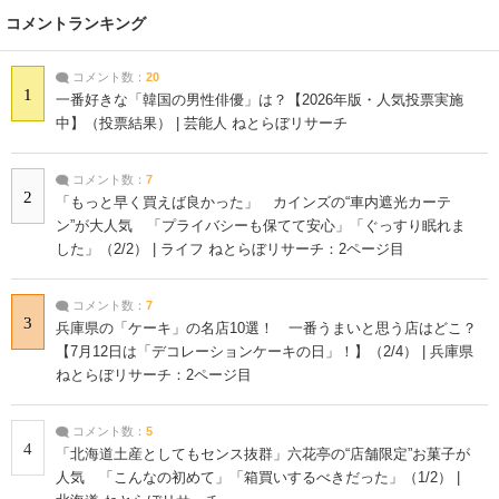
コメントランキング
コメント数：
20
1
一番好きな「韓国の男性俳優」は？【2026年版・人気投票実施
中】（投票結果） | 芸能人 ねとらぼリサーチ
コメント数：
7
2
「もっと早く買えば良かった」 カインズの“車内遮光カーテ
ン”が大人気 「プライバシーも保てて安心」「ぐっすり眠れま
した」（2/2） | ライフ ねとらぼリサーチ：2ページ目
コメント数：
7
3
兵庫県の「ケーキ」の名店10選！ 一番うまいと思う店はどこ？
【7月12日は「デコレーションケーキの日」！】（2/4） | 兵庫県
ねとらぼリサーチ：2ページ目
コメント数：
5
4
「北海道土産としてもセンス抜群」六花亭の“店舗限定”お菓子が
人気 「こんなの初めて」「箱買いするべきだった」（1/2） |