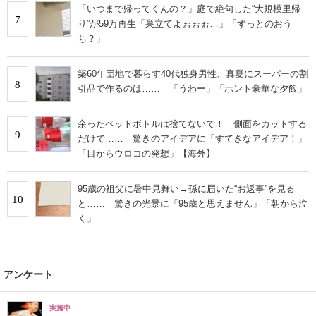
「いつまで帰ってくんの？」庭で絶句した“大規模里帰
7
り”が59万再生「巣立てよぉぉぉ…」「ずっとのおう
ち？」
築60年団地で暮らす40代独身男性、真夏にスーパーの割
8
引品で作るのは…… 「うわー」「ホント豪華な夕飯」
余ったペットボトルは捨てないで！ 側面をカットする
9
だけで…… 驚きのアイデアに「すてきなアイデア！」
「目からウロコの発想」【海外】
95歳の祖父に暑中見舞い→孫に届いた“お返事”を見る
10
と…… 驚きの光景に「95歳と思えません」「朝から泣
く」
アンケート
実施中