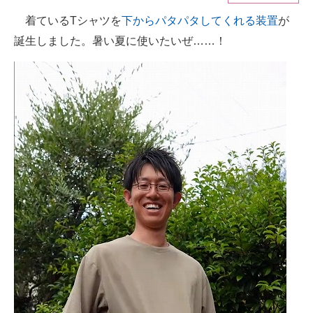
着ているTシャツを
下からパタパタしてくれる装置
が
ITの今と未来を見通す
誕生しました。暑い夏に使いたいぜ……！
スマホと通信の最新トレンド
進化するPCとデバイスの未来
好きが集まる 比べて選べる
ビジネスと働き方のヒント
AI活用のいまが分かる
企業ITのトレンドを詳説
経営リーダーのコミュニティ
マーケ×ITの今がよく分かる
ITエンジニア向け専門サイト