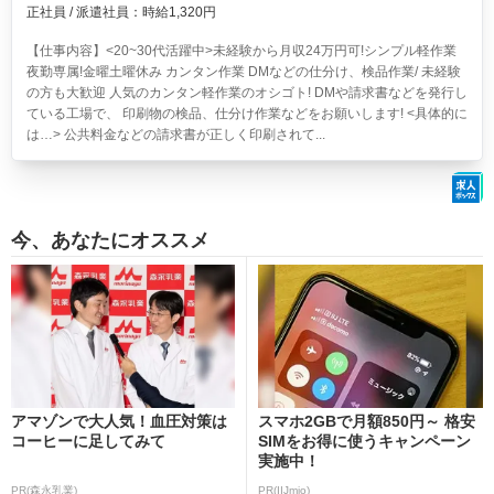
正社員 / 派遣社員：時給1,320円
【仕事内容】<20~30代活躍中>
未経験から月収24万円可!シンプル軽作業
夜勤専属!金曜土曜休み
カンタン作業 DMなどの仕分け、検品作業/ 未経験
の方も大歓迎 人気のカンタン軽作業のオシゴト! DMや請求書などを発行し
ている工場で、 印刷物の検品、仕分け作業などをお願いします! <具体的に
は…> 公共料金などの請求書が正しく印刷されて...
今、あなたにオススメ
アマゾンで大人気！血圧対策は
スマホ2GBで月額850円～ 格安
コーヒーに足してみて
SIMをお得に使うキャンペーン
実施中！
PR(森永乳業)
PR(IIJmio)