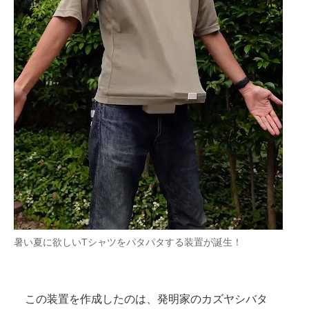
企業向けIT製品の総合サイト
IT製品の技術・比較・事例
製造業のIT導入・活用を支援
モノづくり技術者専門サイト
エレクトロニクス専門サイト
電子設計の基本と応用
エネルギーの専門メディア
建設×テクノロジーの最前線
暑い夏に欲しいTシャツをパタパタする装置が誕生！
ちょっと気になるネットの話題
この装置を作成したのは、発明家のカズヤシバタ