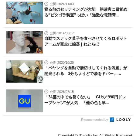
公開 2024/11/03
寝る前のセッティングが大切 朝確実に目覚め
る“ピタゴラ装置”っぽい「過激な電話障...
公開 2014/06/17
自動でスナック菓子を食べさせてくるロボット
アームが完全に凶器 | ねとらぼ
公開 2020/10/20
「ペヤングを自動で湯切りしてくれる装置」が
開発される 3分ちょうどで湯をドバー、...
公開 2026/07/15
「34度の中でも暑くない」 GUの“990円ドレ
ープシャツ”が人気 「他の色も早...
Recommended by
Copyright © ITmedia Inc. All Rights Reserved.