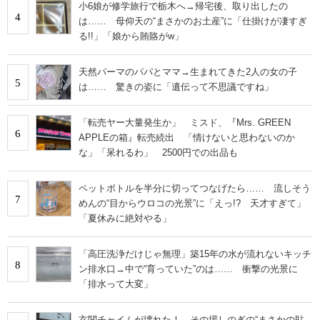
小6娘が修学旅行で栃木へ→帰宅後、取り出したの
4
は…… 母仰天の“まさかのお土産”に「仕掛けが凄すぎ
る!!」「娘から賄賂がw」
天然パーマのパパとママ→生まれてきた2人の女の子
5
は…… 驚きの姿に「遺伝って不思議ですね」
「転売ヤー大量発生か」 ミスド、『Mrs. GREEN
6
APPLEの箱』転売続出 「情けないと思わないのか
な」「呆れるわ」 2500円での出品も
ペットボトルを半分に切ってつなげたら…… 流しそう
7
めんの“目からウロコの光景”に「えっ!? 天才すぎて」
「夏休みに絶対やる」
「高圧洗浄だけじゃ無理」築15年の水が流れないキッチ
8
ン排水口→中で“育っていた”のは…… 衝撃の光景に
「排水って大変」
玄関チャイムが壊れた！→その場しのぎの“まさかの貼