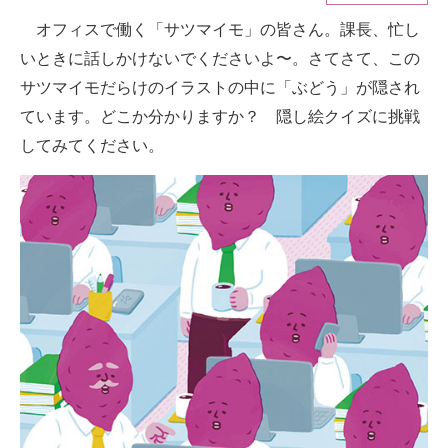
オフィスで働く「サツマイモ」の皆さん。課長、忙し
ITの今と未来を見通す
いときに話しかけないでくださいよ〜。さてさて、この
スマホと通信の最新トレンド
サツマイモだらけのイラストの中に「ぶどう」が隠され
ています。どこか分かりますか？ 隠し絵クイズに挑戦
進化するPCとデバイスの未来
してみてください。
好きが集まる 比べて選べる
ビジネスと働き方のヒント
AI活用のいまが分かる
企業ITのトレンドを詳説
経営リーダーのコミュニティ
マーケ×ITの今がよく分かる
ITエンジニア向け専門サイト