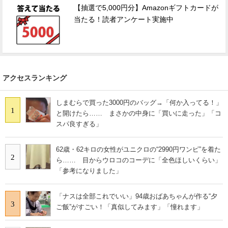
【抽選で5,000円分】Amazonギフトカードが
当たる！読者アンケート実施中
アクセスランキング
しまむらで買った3000円のバッグ→「何か入ってる！」
1
と開けたら…… まさかの中身に「買いに走った」「コ
スパ良すぎる」
62歳・62キロの女性がユニクロの“2990円ワンピ”を着た
2
ら…… 目からウロコのコーデに「全色ほしいくらい」
「参考になりました」
「ナスは全部これでいい」94歳おばあちゃんが作る“夕
3
ご飯”がすごい！「真似してみます」「憧れます」