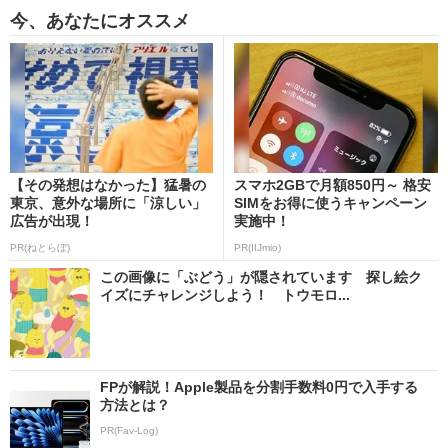
今、あなたにオススメ
【その発想はなかった】猛暑の
スマホ2GBで月額850円～ 格安
東京、意外な場所に「涼しい」
SIMをお得に使うキャンペーン
広告が出現！
実施中！
PR(ねとらぼ)
PR(IIJmio)
この画像に「ぶどう」が隠されています 探し絵ク
イズにチャレンジしよう！ トウモロ...
FPが解説！Apple製品を分割手数料0円で入手する
方法とは？
PR(Fav-Log)