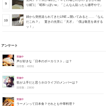
9
り紙”に「昭和っぽいw」「こんなん貼ったら連呼やで」
姉から突然送られてきたLINE→開いてみると……「なん
10
だこれ？」 驚きの光景に「天才」「僕は敬意を表する
ッ！」
アンケート
実施中
声が好きな「日本のボーカリスト」は？
回答数：49351
実施中
歌が上手だと思うホロライブのメンバーは？
回答数：23830
実施中
ラーメンって日本食？それとも中華料理？