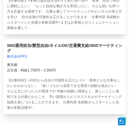
【仕事内容】<未来の選択肢を増やすための第一歩!> 「将来、自分で何か
に挑戦したい」 「もっと自由な働き方を実現したい」 そんな想いを持つ
方を応援する環境です。 仕事を通じてマーケティングやビジネスの考え方
を学び、 自分自身の可能性を広げることができます。 仕事内容 未経験か
らスタートした先輩が多数活躍中! まずはお客様とのコミュニケーション
業務を通じて...
SNS運用担当/髪型自由/ネイルOK/交通費支給/SNSマーケティン
グ
株式会社FFU
東京都
正社員：時給1,700円～2,300円
【仕事内容】<20代から自分の可能性を広げよう!> 「将来どんな仕事をし
たいかわからない」 「若いうちから成長できる環境で経験を積みたい」
そんな方にぴったりの環境です! 年齢や経験に関係なく、新しいことに挑
戦できる社風だからこそ、 早い段階からビジネススキルやマーケティング
知識を身につけることができます。 仕事内容 未経験からスタートした先
輩が多数活躍中! ...