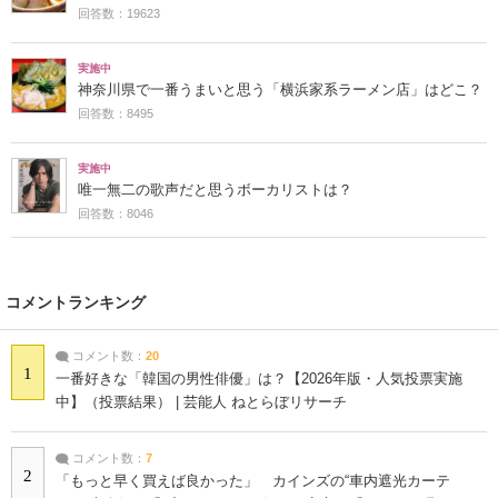
回答数：19623
実施中
神奈川県で一番うまいと思う「横浜家系ラーメン店」はどこ？
回答数：8495
実施中
唯一無二の歌声だと思うボーカリストは？
回答数：8046
コメントランキング
コメント数：
20
1
一番好きな「韓国の男性俳優」は？【2026年版・人気投票実施
中】（投票結果） | 芸能人 ねとらぼリサーチ
コメント数：
7
2
「もっと早く買えば良かった」 カインズの“車内遮光カーテ