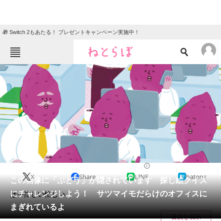
🎁 Switch 2もあたる！ プレゼントキャンペーン実施中！
ねとらぼメニュー
TOP
ニュース
エンタメ
クイズ
グルメ
地域
住まい
教育・育児
動物
リサーチ
2023/08/24 10:15（公開）
X
Share
LINE
hatena
会員記事
この画像に「ぶどう」が隠されています 探し絵クイズ
にチャレンジしよう！ サツマイモだらけのオフィスに
は〜忙しい忙しい。
メディア
まぎれているよ
目次を表示
注目記事を集めた総合ページ