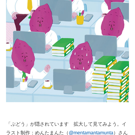
企業向けIT製品の総合サイト
IT製品の技術・比較・事例
製造業のIT導入・活用を支援
モノづくり技術者専門サイト
エレクトロニクス専門サイト
電子設計の基本と応用
エネルギーの専門メディア
建設×テクノロジーの最前線
ちょっと気になるネットの話題
「ぶどう」が隠されています 拡大して見てみよう。イ
ラスト制作：めんたまんた（
@mentamantamunta
）さん