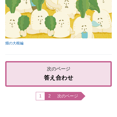
畑の大根編
答え合わせ
1
2
次のページ