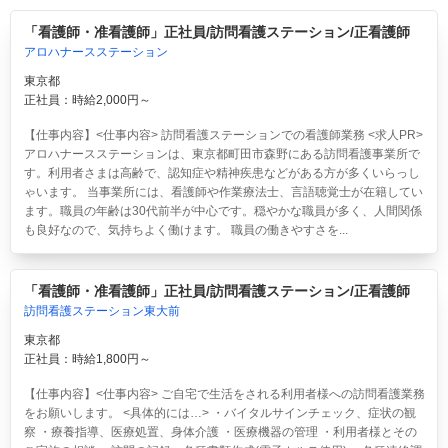
「看護師・准看護師」正社員/訪問看護ステーション/正看護師
アロハナースステーション
東京都
正社員：時給2,000円～
【仕事内容】<仕事内容> 訪問看護ステーションでの看護師業務 <求人PR>
アロハナースステーションは、東京都町田市森野にある訪問看護事業所で
す。利用者さまは高齢で、認知症や精神疾患などがある方が多くいらっし
ゃいます。 当事業所には、看護師や作業療法士、言語聴覚士が在籍してい
ます。職員の年齢は30代前半が中心です。穏やかな職員が多く、人間関係
も良好なので、気持ちよく働けます。 職員の働きやすさを...
「看護師・准看護師」正社員/訪問看護ステーション/正看護師
訪問看護ステーション東大前
東京都
正社員：時給1,800円～
【仕事内容】<仕事内容> ご自宅で生活をされる利用者様への訪問看護業務
をお願いします。 <具体的には…> ・バイタルサインチェック、症状の観
察 ・療養指導、医療処置、身体介護 ・医療機器の管理 ・利用者様とその