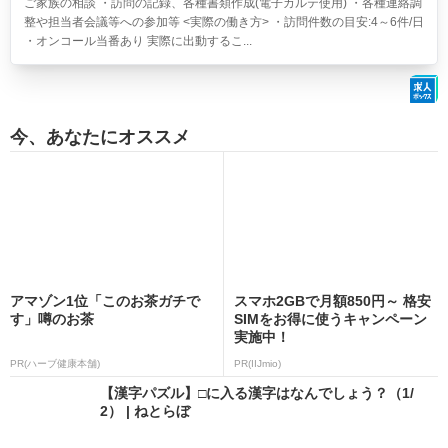
ご家族の相談 ・訪問の記録、各種書類作成(電子カルテ使用) ・各種連絡調
整や担当者会議等への参加等 <実際の働き方> ・訪問件数の目安:4～6件/日
・オンコール当番あり 実際に出動するこ...
今、あなたにオススメ
アマゾン1位「このお茶ガチで
スマホ2GBで月額850円～ 格安
す」噂のお茶
SIMをお得に使うキャンペーン
実施中！
PR(ハーブ健康本舗)
PR(IIJmio)
【漢字パズル】□に入る漢字はなんでしょう？（1/
2） | ねとらぼ