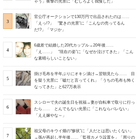
ゃう」衝撃の光景に「むしろよく我慢した」
官公庁オークションで130万円で出品されたのは……
3
「えっ!?」 “驚きの光景”に「こんなの売ってるん
だ!?」「マジか」
6歳差で結婚した20代カップル→20年後……
4
「え……」 “現在の姿”に「なぜか泣けてきた」「こん
な素晴らしいことない」
掛け毛布を半年ぶりにオキシ漬け→翌朝見たら…… 目
5
を疑う光景に「嘘だと言ってくれ」「うちの毛布も怖く
なってきた」と627万表示
スシローで夫の誕生日を祝福→妻が自転車で取りに行っ
6
たら…… とんでもない光景に「これならバレない」
「ええ嫁やな～」
祖父母のキウイ畑の“惨状”に「人だとは思いたくない」
7
→孫が再起し半年後……「監視カメラ設置を」「周りの