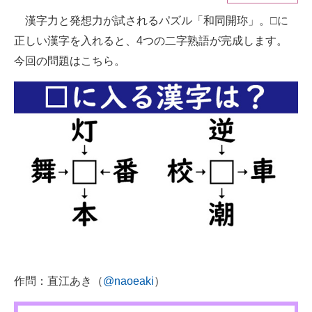
漢字力と発想力が試されるパズル「和同開珎」。□に
ITの今と未来を見通す
正しい漢字を入れると、4つの二字熟語が完成します。
スマホと通信の最新トレンド
今回の問題はこちら。
進化するPCとデバイスの未来
好きが集まる 比べて選べる
ビジネスと働き方のヒント
AI活用のいまが分かる
企業ITのトレンドを詳説
経営リーダーのコミュニティ
マーケ×ITの今がよく分かる
作問：直江あき（
@naoeaki
）
ITエンジニア向け専門サイト