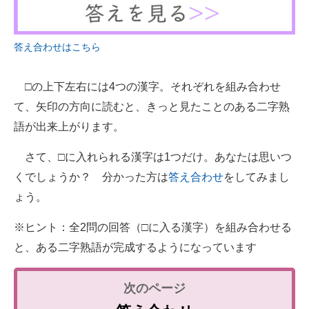
企業向けIT製品の総合サイト
IT製品の技術・比較・事例
答え合わせはこちら
製造業のIT導入・活用を支援
□の上下左右には4つの漢字。それぞれを組み合わせ
モノづくり技術者専門サイト
て、矢印の方向に読むと、きっと見たことのある二字熟
語が出来上がります。
エレクトロニクス専門サイト
さて、□に入れられる漢字は1つだけ。あなたは思いつ
電子設計の基本と応用
くでしょうか？ 分かった方は
答え合わせ
をしてみまし
エネルギーの専門メディア
ょう。
建設×テクノロジーの最前線
※ヒント：全2問の回答（□に入る漢字）を組み合わせる
と、ある二字熟語が完成するようになっています
ちょっと気になるネットの話題