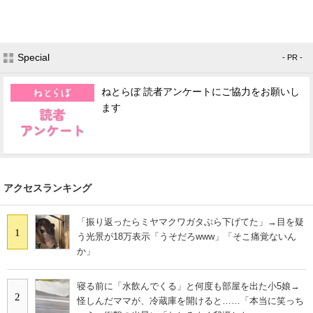
Special
- PR -
ねとらぼ 読者アンケートにご協力をお願いし
ます
アクセスランキング
「振り返ったらミヤマクワガタぶら下げてた」→目を疑
1
う光景が18万表示「うそだろwww」「そこ痛覚ないん
か」
寝る前に「水飲んでくる」と何度も部屋を出た小5娘→
2
怪しんだママが、冷蔵庫を開けると……「本当に笑っち