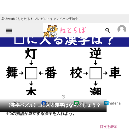
🎁 Switch 2もあたる！ プレゼントキャンペーン実施中！
ねとらぼメニュー
TOP
ニュース
エンタメ
クイズ
グルメ
地域
住まい
教育・育児
動物
リサーチ
2023/08/28 07:45（公開）
X
Share
LINE
hatena
会員記事
【漢字パズル】□に入る漢字はなんでしょう？
4つの熟語が成立する漢字を入れよう。
メディア
目次を表示
注目記事を集めた総合ページ