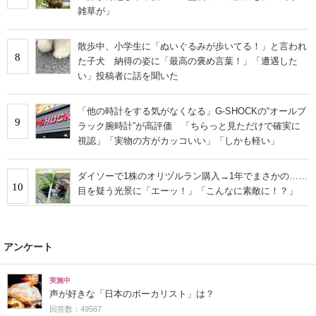
雑草が」
散歩中、小学生に「ぬいぐるみが歩いてる！」と言われ
8
た子犬 納得の姿に「最高の褒め言葉！」「遭遇した
い」投稿者に話を聞いた
「他の時計をする気がなくなる」G-SHOCKの“オールブ
9
ラック腕時計”が高評価 「ちらっと見ただけで確実に
視認」「実物の方がカッコいい」「しかも軽い」
ダイソーで1株のオリヅルラン購入→1年でまさかの……
10
目を疑う光景に「エーッ！」「こんなに素敵に！？」
アンケート
実施中
声が好きな「日本のボーカリスト」は？
回答数：49567