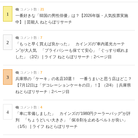
コメント数：
21
1
一番好きな「韓国の男性俳優」は？【2026年版・人気投票実施
中】 | 芸能人 ねとらぼリサーチ
コメント数：
7
2
「もっと早く買えば良かった」 カインズの“車内遮光カーテ
ン”が大人気 「プライバシーも保てて安心」「ぐっすり眠れま
した」（2/2） | ライフ ねとらぼリサーチ：2ページ目
コメント数：
7
3
兵庫県の「ケーキ」の名店10選！ 一番うまいと思う店はどこ？
【7月12日は「デコレーションケーキの日」！】（2/4） | 兵庫県
ねとらぼリサーチ：2ページ目
コメント数：
4
4
「車に常備しました」 カインズの“1980円クーラーバッグ”が評
判 「ちょうどいい大きさ」「保冷剤を止めるベルトが良い」
（1/5） | ライフ ねとらぼリサーチ