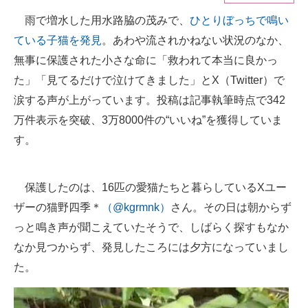
雨で増水した用水路脇の茂みで、
ひとりぼっちで鳴い
ITの今と未来を見通す
ている子猫を発見
。あわや流されかねない状況のなか、
スマホと通信の最新トレンド
無事に保護された小さな命に「救われて本当に良かっ
た」「見てるだけで泣けてきました」とX（Twitter）で
進化するPCとデバイスの未来
涙する声が上がっています。投稿は記事執筆時点で342
好きが集まる 比べて選べる
万件表示を突破、3万8000件の“いいね”を獲得していま
す。
ビジネスと働き方のヒント
AI活用のいまが分かる
保護したのは、16匹の愛猫たちと暮らしているXユー
企業ITのトレンドを詳説
ザーの猫野四季＊
（@kgrmnk）
さん。その日は朝からず
っと鳴き声が聞こえていたそうで、しばらく探すもなか
経営リーダーのコミュニティ
なか見つからず、発見したころには夕方になっていまし
マーケ×ITの今がよく分かる
た。
ITエンジニア向け専門サイト