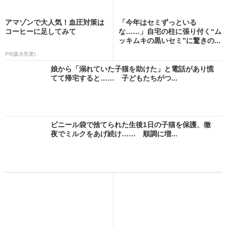
アマゾンで大人気！血圧対策は
「今年はセミずっといる
コーヒーに足してみて
な……」自宅の柱に張り付く“ム
ッキムキの黒いセミ”に驚きの...
PR(森永乳業)
娘から「溺れていた子猫を助けた」と電話があり慌
てて帰宅すると…… 子どもたちがつ...
ビニール袋で捨てられた生後1日の子猫を保護、徹
夜でミルクをあげ続け…… 順調に増...