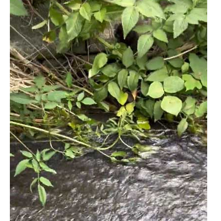
企業向けIT製品の総合サイト
IT製品の技術・比較・事例
製造業のIT導入・活用を支援
モノづくり技術者専門サイト
エレクトロニクス専門サイト
電子設計の基本と応用
エネルギーの専門メディア
建設×テクノロジーの最前線
ちょっと気になるネットの話題