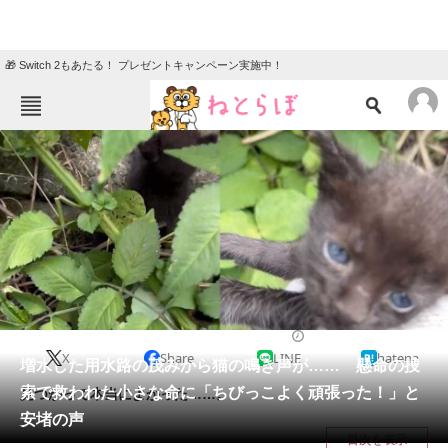
🎁 Switch 2もあたる！ プレゼントキャンペーン実施中！
ねとらぼメニュー
TOP
ニュース
エンタメ
クイズ
グルメ
地域
住まい
教育・育児
動物
リサーチ
2023/08/29 20:00（公開）
X
Share
LINE
hatena
会員記事
増水した用水路の茂みから猫の鳴き声が…… 懸命の捜
索で救われた小さな命に「ちびっこよく頑張った！」と
見つかって本当によかった……。
メディア
安堵の声
目次を表示
注目記事を集めた総合ページ