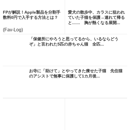
FPが解説！Apple製品を分割手
愛犬の散歩中、カラスに狙われ
数料0円で入手する方法とは？
ていた子猫を保護→連れて帰る
と…… 胸が熱くなる展開...
(Fav-Log)
「保健所にやろうと思ってるから、いるならどう
ぞ」と言われた5匹の赤ちゃん猫 全匹...
お寺に「助けて」とやってきた痩せた子猫 先住猫
のアシストで無事に保護して1カ月後...