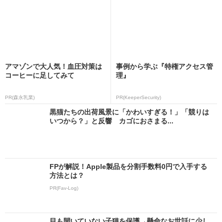
アマゾンで大人気！血圧対策は
事例から学ぶ『特権アクセス管
コーヒーに足してみて
理』
PR(森永乳業)
PR(KeeperSecurity)
黒猫たちの出荷風景に「かわいすぎる！」「競りは
いつから？」と反響 カゴにおさまる...
FPが解説！Apple製品を分割手数料0円で入手する
方法とは？
PR(Fav-Log)
目も開いていない子猫を保護→懸命なお世話に少し