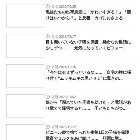
公開 2021/09/28
黒猫たちの出荷風景に「かわいすぎる！」「競
りはいつから？」と反響 カゴにおさまる...
公開 2023/05/17
目も開いていない子猫を保護→懸命なお世話に
少しずつ…… 元気になっていくビフォー...
公開 2024/12/26
「今年はセミずっといるな……」自宅の柱に張
り付く“ムッキムキの黒いセミ”に驚きの...
公開 2023/07/02
娘から「溺れていた子猫を助けた」と電話があ
り慌てて帰宅すると…… 子どもたちがつ...
公開 2023/10/22
ビニール袋で捨てられた生後1日の子猫を保護、
徹夜でミルクをあげ続け…… 順調に増...