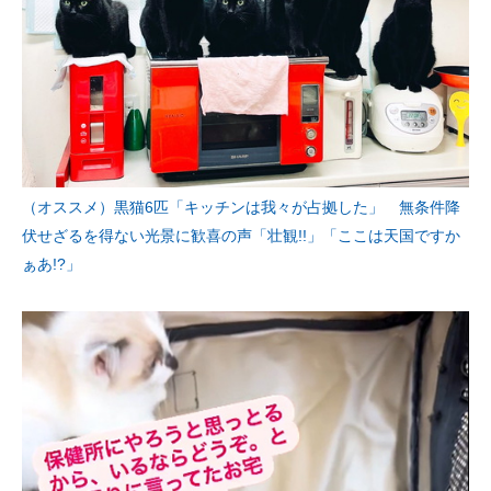
（オススメ）黒猫6匹「キッチンは我々が占拠した」 無条件降
伏せざるを得ない光景に歓喜の声「壮観!!」「ここは天国ですか
ぁあ!?」