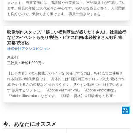
ゃいます。 当事業所には、看護師や作業療法士、言語聴覚士が在籍してい
ます。職員の年齢は30代前半が中心です。穏やかな職員が多く、人間関係
も良好なので、気持ちよく働けます。 職員の働きやすさを...
映像制作スタッフ/「嬉しい福利厚生が盛りだくさん!」社員旅行
などのイベントもあり/髪色・ピアス自由/未経験者さん歓迎/東
京都/渋谷区
株式会社アクシスビジョン
東京都
正社員：時給1,300円～
【仕事内容】<求人掲載元>バイトな お任せするのは、Web広告に使用さ
れる動画の編集業務です。 具体的には/ 画質補正やテロップ入力 素材の作
成 色や明るさの調整など 伝わりやすく、見やすい動画に仕上げていきま
す 使用するソフトは、『Adobe Premier Pro』『Adobe Photoshop』
『Adobe Illustrator』などです。 【経験・資格】未経験者さん歓迎...
今、あなたにオススメ