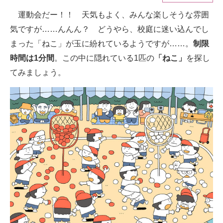
運動会だー！！ 天気もよく、みんな楽しそうな雰囲
ITの今と未来を見通す
気ですが……んんん？ どうやら、校庭に迷い込んでし
スマホと通信の最新トレンド
まった「ねこ」が玉に紛れているようですが……。
制限
時間は1分間
。この中に隠れている1匹の
「ねこ」
を探し
進化するPCとデバイスの未来
てみましょう。
好きが集まる 比べて選べる
ビジネスと働き方のヒント
AI活用のいまが分かる
企業ITのトレンドを詳説
経営リーダーのコミュニティ
マーケ×ITの今がよく分かる
ITエンジニア向け専門サイト