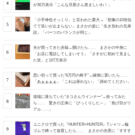
4
が36万表示「こんな旦那さん羨ましいわ！」
「小手伸也そっくり」と言われた愛犬→「想像の10倍似
5
てて笑いが止まらない」まさかの姿に「生き別れの兄弟
説」「パーツのバランスが同じ」
夫が買ってきた赤福→開けたら…… まさかの中身に
6
「お店に電話してしまいそう」「さすがに初めて見まし
た笑」と107万表示
思い切って買った“6万円の椅子”→縁側に置いたら……
7
「あぁぁぁぁ」「これは座れない」「諦めてください」
道端に落ちていた“タコさんウインナー”→拾ってみた
8
ら…… 驚きの正体に「びっくりした～」「焦げ目がリ
アル……」
ユニクロで買った『HUNTER×HUNTER』Tシャツ→輪
9
ゴムで縛って放置したら…… まさかの光景に「すすす