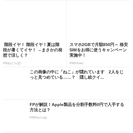
階段イヤ！ 階段イヤ！夏は階
スマホ2GBで月額850円～ 格安
段が暑くてイヤ！ →まさかの発
SIMをお得に使うキャンペーン
想で涼しく？
実施中！
PR(ねとらぼ)
PR(IIJmio)
この画像の中に「ねこ」が隠れています 2人をじ
っと見つめている……？ 隠し絵クイ...
FPが解説！Apple製品を分割手数料0円で入手する
方法とは？
PR(Fav-Log)