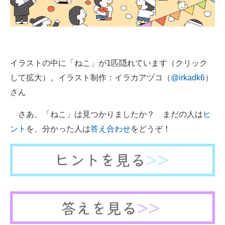
企業向けIT製品の総合サイト
IT製品の技術・比較・事例
製造業のIT導入・活用を支援
イラストの中に「ねこ」が1匹隠れています（クリック
モノづくり技術者専門サイト
して拡大）。イラスト制作：イラカアヅコ（
@irkadk6
）
さん
エレクトロニクス専門サイト
さあ、「ねこ」は見つかりましたか？ まだの人は
ヒ
電子設計の基本と応用
ント
を、分かった人は
答え合わせ
をどうぞ！
エネルギーの専門メディア
建設×テクノロジーの最前線
ちょっと気になるネットの話題