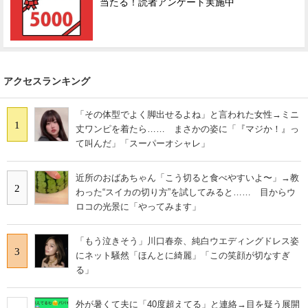
当たる！読者アンケート実施中
アクセスランキング
「その体型でよく脚出せるよね」と言われた女性→ミニ
1
丈ワンピを着たら…… まさかの姿に「『マジか！』っ
て叫んだ」「スーパーオシャレ」
近所のおばあちゃん「こう切ると食べやすいよ〜」→教
2
わった“スイカの切り方”を試してみると…… 目からウ
ロコの光景に「やってみます」
「もう泣きそう」川口春奈、純白ウエディングドレス姿
3
にネット騒然「ほんとに綺麗」「この笑顔が切なすぎ
る」
外が暑くて夫に「40度超えてる」と連絡→目を疑う展開