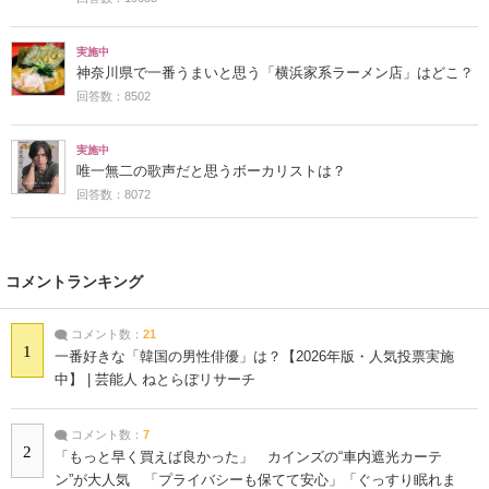
実施中
神奈川県で一番うまいと思う「横浜家系ラーメン店」はどこ？
回答数：8502
実施中
唯一無二の歌声だと思うボーカリストは？
回答数：8072
コメントランキング
コメント数：
21
1
一番好きな「韓国の男性俳優」は？【2026年版・人気投票実施
中】 | 芸能人 ねとらぼリサーチ
コメント数：
7
2
「もっと早く買えば良かった」 カインズの“車内遮光カーテ
ン”が大人気 「プライバシーも保てて安心」「ぐっすり眠れま