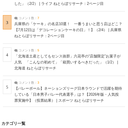
した」（2/2） | ライフ ねとらぼリサーチ：2ページ目
コメント数：
7
3
兵庫県の「ケーキ」の名店10選！ 一番うまいと思う店はどこ？
【7月12日は「デコレーションケーキの日」！】（2/4） | 兵庫県
ねとらぼリサーチ：2ページ目
コメント数：
5
4
「北海道土産としてもセンス抜群」六花亭の“店舗限定”お菓子が
人気 「こんなの初めて」「箱買いするべきだった」（1/2） |
北海道 ねとらぼリサーチ
コメント数：
3
5
【バレーボール】ネーションズリーグ日本ラウンドで活躍を期待
している「日本男子バレー代表選手」は？【2026年版・人気投
票実施中】（投票結果） | スポーツ ねとらぼリサーチ
カテゴリ一覧