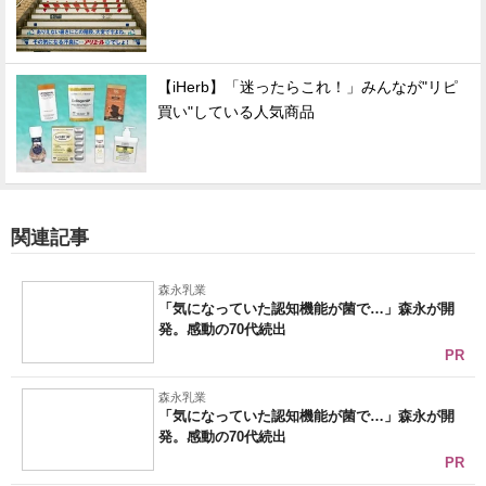
【iHerb】「迷ったらこれ！」みんなが"リピ
買い"している人気商品
関連記事
森永乳業
「気になっていた認知機能が菌で…」森永が開
発。感動の70代続出
PR
森永乳業
「気になっていた認知機能が菌で…」森永が開
発。感動の70代続出
PR