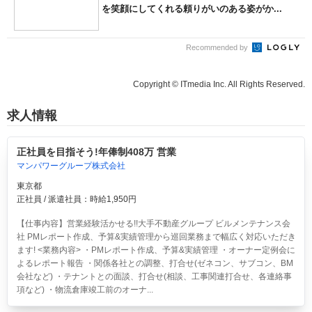
を笑顔にしてくれる頼りがいのある姿がか...
Recommended by
Copyright © ITmedia Inc. All Rights Reserved.
求人情報
正社員を目指そう!年俸制408万 営業
マンパワーグループ株式会社
東京都
正社員 / 派遣社員：時給1,950円
【仕事内容】営業経験活かせる!!大手不動産グループ ビルメンテナンス会
社 PMレポート作成、予算&実績管理から巡回業務まで幅広く対応いただき
ます! <業務内容> ・PMレポート作成、予算&実績管理 ・オーナー定例会に
よるレポート報告 ・関係各社との調整、打合せ(ゼネコン、サブコン、BM
会社など) ・テナントとの面談、打合せ(相談、工事関連打合せ、各連絡事
項など) ・物流倉庫竣工前のオーナ...