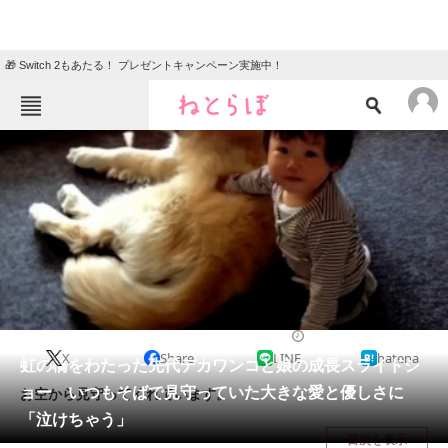
🎁 Switch 2もあたる！ プレゼントキャンペーン実施中！
ねとらぼメニュー
TOP
ニュース
エンタメ
クイズ
グルメ
地域
住まい
教育・育児
動物
リサーチ
2023/09/03 20:00（公開）
X
Share
LINE
hatena
会員記事
虹の橋をわたった先代デカワンコと娘の成長スライドシ
ョー いつもそばで見守っていた大きな愛と優しさに
お空から見守ってくれています。
メディア
「泣けちゃう」
目次を表示
注目記事を集めた総合ページ