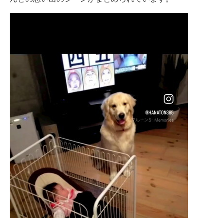
企業向けIT製品の総合サイト
IT製品の技術・比較・事例
製造業のIT導入・活用を支援
モノづくり技術者専門サイト
エレクトロニクス専門サイト
電子設計の基本と応用
エネルギーの専門メディア
建設×テクノロジーの最前線
ちょっと気になるネットの話題