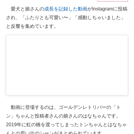
愛犬と娘さんの
成長を記録した動画
がInstagramに投稿
ITの今と未来を見通す
され、「ふたりとも可愛い〜」「感動しちゃいました」
スマホと通信の最新トレンド
と反響を集めています。
進化するPCとデバイスの未来
好きが集まる 比べて選べる
ビジネスと働き方のヒント
AI活用のいまが分かる
企業ITのトレンドを詳説
経営リーダーのコミュニティ
動画に登場するのは、ゴールデンレトリバーの「ト
マーケ×ITの今がよく分かる
ン」ちゃんと投稿者さんの娘さんのはなちゃんです。
2019年に虹の橋を渡ってしまったトンちゃんとはなちゃ
ITエンジニア向け専門サイト
んとの思い出のシーンがまとめられています。