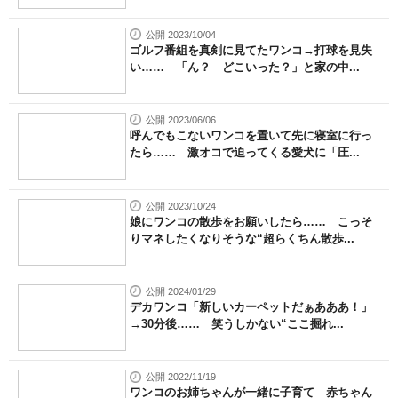
公開 2023/10/04
ゴルフ番組を真剣に見てたワンコ→打球を見失
い…… 「ん？ どこいった？」と家の中...
公開 2023/06/06
呼んでもこないワンコを置いて先に寝室に行っ
たら…… 激オコで迫ってくる愛犬に「圧...
公開 2023/10/24
娘にワンコの散歩をお願いしたら…… こっそ
りマネしたくなりそうな“超らくちん散歩...
公開 2024/01/29
デカワンコ「新しいカーペットだぁあああ！」
→30分後…… 笑うしかない“ここ掘れ...
公開 2022/11/19
ワンコのお姉ちゃんが一緒に子育て 赤ちゃん