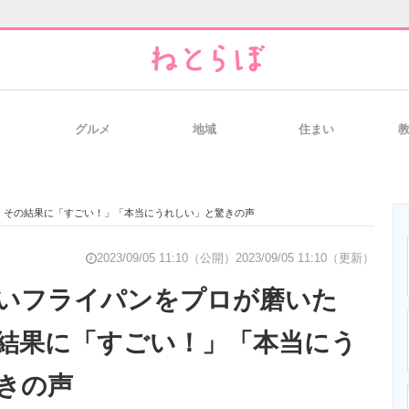
グルメ
地域
住まい
と未来を見通す
スマホと通信の最新トレンド
進化するPCとデ
 その結果に「すごい！」「本当にうれしい」と驚きの声
のいまが分かる
企業ITのトレンドを詳説
経営リーダーの
2023/09/05 11:10（公開）
2023/09/05 11:10（更新）
いフライパンをプロが磨いた
結果に「すごい！」「本当にう
T製品の総合サイト
IT製品の技術・比較・事例
製造業のIT導入
きの声