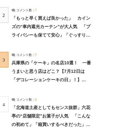
コメント数：
7
2
「もっと早く買えば良かった」 カイン
ズの“車内遮光カーテン”が大人気 「プ
ライバシーも保てて安心」「ぐっすり眠
れました」（2/2） | ライフ ねとらぼリ
サーチ：2ページ目
コメント数：
7
3
兵庫県の「ケーキ」の名店10選！ 一番
うまいと思う店はどこ？【7月12日は
「デコレーションケーキの日」！】
（2/4） | 兵庫県 ねとらぼリサーチ：2ペ
ージ目
コメント数：
5
4
「北海道土産としてもセンス抜群」六花
亭の“店舗限定”お菓子が人気 「こんな
の初めて」「箱買いするべきだった」
（1/2） | 北海道 ねとらぼリサーチ