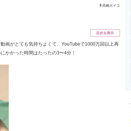
ニクス専門サイト
電子設計の基本と応用
エネルギーの専
高橋ホイコ
目次を表示
がとても気持ちよくて、YouTubeで1000万回以上再
にかかった時間はたったの3〜4分！