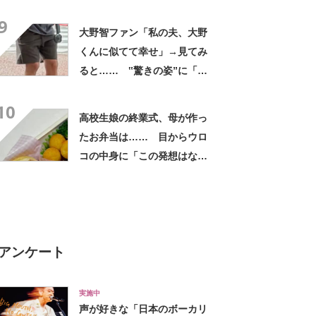
に「買いに走った」「コスパ
9
良すぎる」
大野智ファン「私の夫、大野
くんに似てて幸せ」→見てみ
ると…… ‟驚きの姿”に「最
高すぎません？」「本物かと
10
思いました！」
高校生娘の終業式、母が作っ
たお弁当は…… 目からウロ
コの中身に「この発想はなか
った！」「こんなお弁当食べ
たかった」
アンケート
実施中
声が好きな「日本のボーカリ