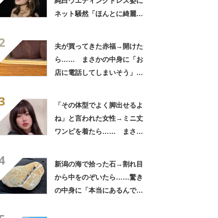
純白ウエディングドレス姿に
ネット騒然「ほんとに綺麗」
「この笑顔が切なすぎる」
2
夫が買ってきた赤福→開けた
ら…… まさかの中身に「お
店に電話してしまいそう」
「さすがに初めて見ました
3
笑」と107万表示
「その体型でよく脚出せるよ
ね」と言われた女性→ミニ丈
ワンピを着たら…… まさか
の姿に「『マジか！』って叫
4
んだ」「スーパーオシャレ」
新潟の海で拾った石→割れ目
から中をのぞいたら……驚き
の中身に「本当にあるんです
ね！」「お宝だ」