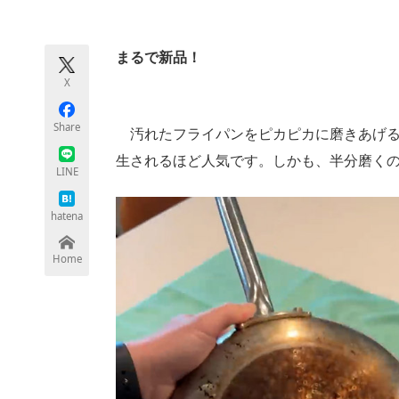
モノづくり技術者専門サイト
エレクトロ
まるで新品！
X
ちょっと気になるネットの話題
Share
汚れたフライパンをピカピカに磨きあげる動画
生されるほど人気です。しかも、半分磨くの
LINE
hatena
Home