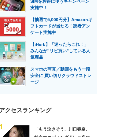
SIMをお得に使うキャンペーン
門メディア
建設×テクノロジーの最前線
実施中！
【抽選で5,000円分】Amazonギ
フトカードが当たる！読者アン
ケート実施中
【iHerb】「迷ったらこれ！」
みんなが"リピ買い"している人
気商品
スマホの写真／動画をもう一段
安全に 買い切りクラウドストレ
ージ
アクセスランキング
1
「もう泣きそう」川口春奈、