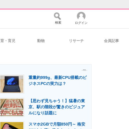
検索
ログイン
教育・育児
動物
リサーチ
会員記事
バイスの未来
好きが集まる 比べて選べる
- PR -
重量約999g、最新CPU搭載のビ
コミュニティ
マーケ×ITの今がよく分かる
ジネスPCの実力は？
【思わず見ちゃう！】猛暑の東
・活用を支援
京、駅の階段が驚きのビジュア
ルになり話題に
スマホ2GBで月額850円～ 格安