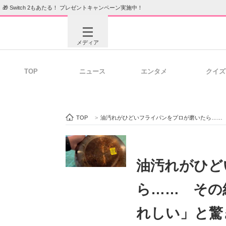
🎁 Switch 2もあたる！ プレゼントキャンペーン実施中！
メディア
TOP
ニュース
エンタメ
クイズ
注目記事を集めた総合ページ
ITの今
TOP
>
油汚れがひどいフライパンをプロが磨いたら……
ビジネスと働き方のヒント
AI活用
油汚れがひど
ら…… その
ITエンジニア向け専門サイト
企業向けI
れしい」と驚