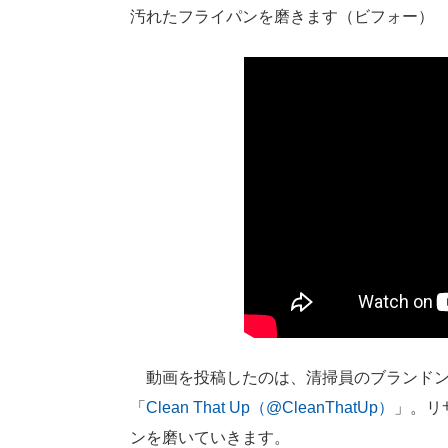
汚れたフライパンを磨きます（ビフォー）
動画を投稿したのは、清掃員のブランドンさ
「
Clean That Up（@CleanThatUp）
」。リ
ンを磨いていきます。