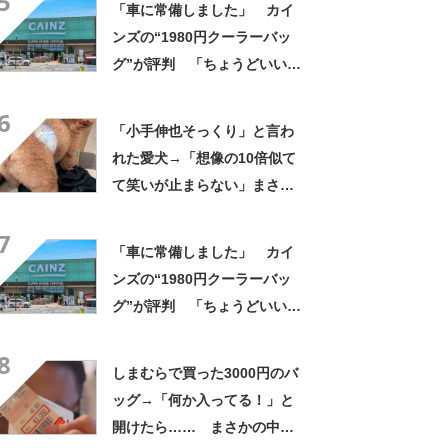
5
「車に常備しました」 カイ
ンズの“1980円クーラーバッ
グ”が評判 「ちょうどいい大
きさ」「保冷剤を止めるベル
6
トが良い」
「小手伸也そっくり」と言わ
れた愛犬→「想像の10倍似て
て笑いが止まらない」まさか
の姿に「生き別れの兄弟説」
7
「パーツのバランスが同じ」
「車に常備しました」 カイ
ンズの“1980円クーラーバッ
グ”が評判 「ちょうどいい大
きさ」「保冷剤を止めるベル
8
トが良い」
しまむらで買った3000円のバ
ッグ→「何か入ってる！」と
開けたら…… まさかの中身