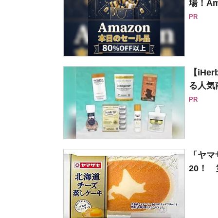
場！Am
PR
【iH
る人気
PR
「ヤマ
20！ 