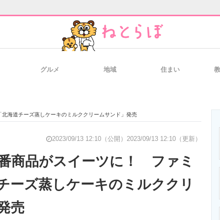
グルメ
地域
住まい
と未来を見通す
スマホと通信の最新トレンド
進化するPCとデ
「北海道チーズ蒸しケーキのミルククリームサンド」発売
のいまが分かる
企業ITのトレンドを詳説
経営リーダーの
2023/09/13 12:10（公開）
2023/09/13 12:10（更新）
番商品がスイーツに！ ファミ
チーズ蒸しケーキのミルククリ
T製品の総合サイト
IT製品の技術・比較・事例
製造業のIT導入
発売