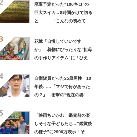
2
してる」「ストレス消え去っ
廃棄予定だった“100キロ”の
た」
巨大スイカ→8時間かけて切る
と…… 「こんなの初めて見
た」まさかの中身が450万再
3
生「すごすぎやろw」
花嫁「自慢していいです
か」 着物にぴったりな“祖母
の手作りアイテム”に「ひえ
ー！」「センスが素晴らし
4
い」「モデルさんかと」
自衛隊員だった25歳男性→10
年後……「マジで何があった
の？」 衝撃の“現在の姿”が
180万再生「別人…？」「好
5
きに生きんしゃい」
「映画ちいかわ」鑑賞前の楽
しそうな子どもたち→“鑑賞後
の様子”に2900万表示「そう