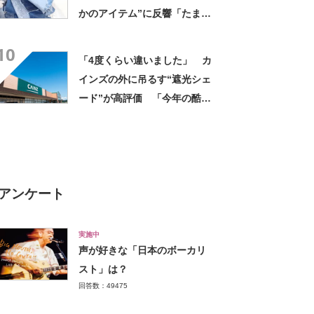
かのアイテム”に反響「たまら
ん」「最高」
10
「4度くらい違いました」 カ
インズの外に吊るす“遮光シェ
ード”が高評価 「今年の酷暑
にも活躍」「風通しもよくし
っかり遮光」の声
アンケート
実施中
声が好きな「日本のボーカリ
スト」は？
回答数：49475