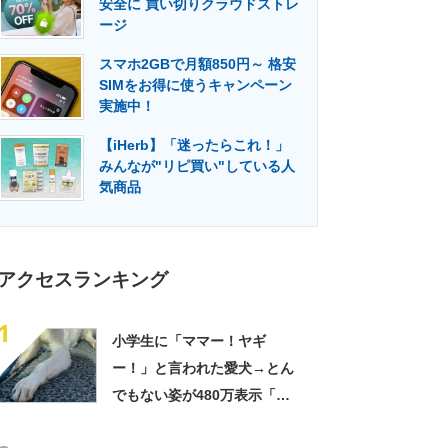
安全に 買い切りクラウドストレ
門メディア
建設×テクノロジーの最前線
ージ
スマホ2GBで月額850円～ 格安
SIMをお得に使うキャンペーン
実施中！
【iHerb】「迷ったらこれ！」
みんなが"リピ買い"している人
気商品
アクセスランキング
1
小学生に「ママー！ヤギ
ー！」と言われた愛犬→とん
でもない姿が480万表示「ど
う見ても犬ですけど？って顔