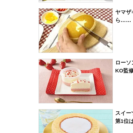
ヤマザ
ら……
ローソ
KO監
スイー
第1位