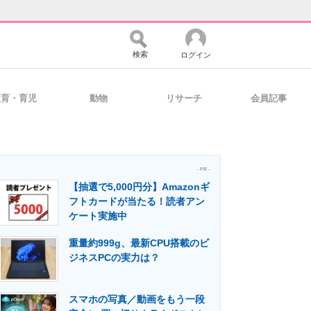
検索
ログイン
教育・育児
動物
リサーチ
会員記事
バイスの未来
好きが集まる 比べて選べる
- PR -
【抽選で5,000円分】Amazonギ
コミュニティ
マーケ×ITの今がよく分かる
フトカードが当たる！読者アン
ケート実施中
重量約999g、最新CPU搭載のビ
・活用を支援
ジネスPCの実力は？
スマホの写真／動画をもう一段