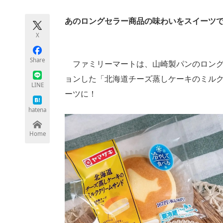
モノづくり技術者専門サイト
エレクトロ
あのロングセラー商品の味わいをスイーツ
X
ちょっと気になるネットの話題
Share
ファミリーマートは、山崎製パンのロング
ョンした「北海道チーズ蒸しケーキのミル
LINE
ーツに！
hatena
Home