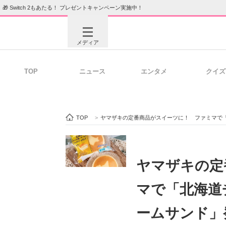
🎁 Switch 2もあたる！ プレゼントキャンペーン実施中！
メディア
TOP
ニュース
エンタメ
クイズ
注目記事を集めた総合ページ
ITの今
TOP
>
ヤマザキの定番商品がスイーツに！ ファミマで
ビジネスと働き方のヒント
AI活用
ヤマザキの定
マで「北海道
ITエンジニア向け専門サイト
企業向けI
ームサンド」