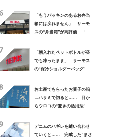
なるわなw」「分かるよ」
6
「いったい何が」
「もうパッキンのあるお弁当
箱には戻れません」 サーモ
スの“弁当箱”が高評価 「想
像以上に洗いやすい」「ご飯
7
もへばりつかない」
「朝入れたペットボトルが昼
でも凍ったまま」 サーモス
の“保冷ショルダーバッグ”が
大好評 「保冷バッグっぽく
8
ない」「猛暑でもスマホが熱
お土産でもらったお菓子の箱
くならない」
→ハサミで切ると…… 目か
らウロコの“驚きの活用法”に
「知らなかった…」「発想力
9
が羨ましい」
デニムのハギレを縫い合わせ
ていくと…… 完成した“まさ