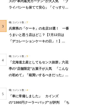
ズの“車内遮光カーテン”が大人気 「プ
ライバシーも保てて安心」「ぐっすり眠
れました」（2/2） | ライフ ねとらぼリ
サーチ：2ページ目
コメント数：
7
3
兵庫県の「ケーキ」の名店10選！ 一番
うまいと思う店はどこ？【7月12日は
「デコレーションケーキの日」！】
（2/4） | 兵庫県 ねとらぼリサーチ：2ペ
ージ目
コメント数：
5
4
「北海道土産としてもセンス抜群」六花
亭の“店舗限定”お菓子が人気 「こんな
の初めて」「箱買いするべきだった」
（1/2） | 北海道 ねとらぼリサーチ
コメント数：
4
5
「車に常備しました」 カインズ
の“1980円クーラーバッグ”が評判 「ち