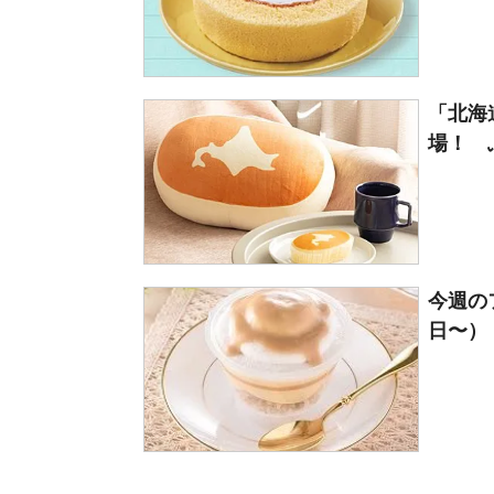
「北海
場！ 
今週の
日〜）