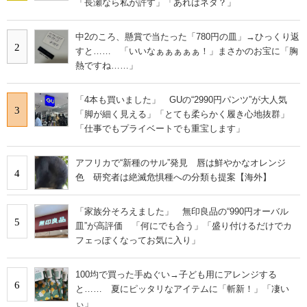
「長瀬なら私が許す」「あれはネタ？」
中2のころ、懸賞で当たった「780円の皿」→ひっくり返
2
すと…… 「いいなぁぁぁぁぁ！」まさかのお宝に「胸
熱ですね……」
「4本も買いました」 GUの“2990円パンツ”が大人気
3
「脚が細く見える」「とても柔らかく履き心地抜群」
「仕事でもプライベートでも重宝します」
アフリカで“新種のサル”発見 唇は鮮やかなオレンジ
4
色 研究者は絶滅危惧種への分類も提案【海外】
「家族分そろえました」 無印良品の“990円オーバル
5
皿”が高評価 「何にでも合う」「盛り付けるだけでカ
フェっぽくなってお気に入り」
100均で買った手ぬぐい→子ども用にアレンジする
6
と…… 夏にピッタリなアイテムに「斬新！」「凄い
ぃ」