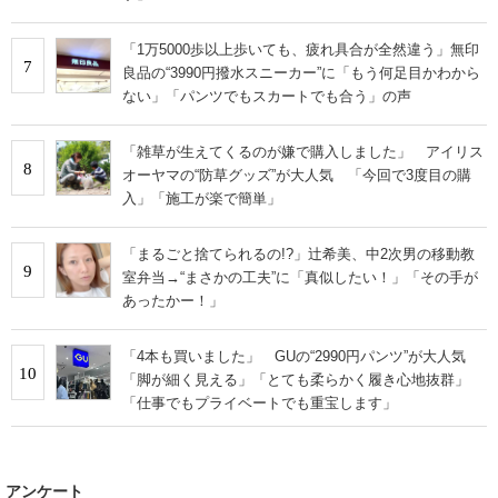
「1万5000歩以上歩いても、疲れ具合が全然違う」無印
7
良品の“3990円撥水スニーカー”に「もう何足目かわから
ない」「パンツでもスカートでも合う」の声
「雑草が生えてくるのが嫌で購入しました」 アイリス
8
オーヤマの“防草グッズ”が大人気 「今回で3度目の購
入」「施工が楽で簡単」
「まるごと捨てられるの!?」辻希美、中2次男の移動教
9
室弁当→“まさかの工夫”に「真似したい！」「その手が
あったかー！」
「4本も買いました」 GUの“2990円パンツ”が大人気
10
「脚が細く見える」「とても柔らかく履き心地抜群」
「仕事でもプライベートでも重宝します」
アンケート