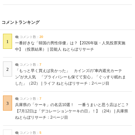
コメントランキング
コメント数：
20
1
一番好きな「韓国の男性俳優」は？【2026年版・人気投票実施
中】（投票結果） | 芸能人 ねとらぼリサーチ
コメント数：
7
2
「もっと早く買えば良かった」 カインズの“車内遮光カーテ
ン”が大人気 「プライバシーも保てて安心」「ぐっすり眠れま
した」（2/2） | ライフ ねとらぼリサーチ：2ページ目
コメント数：
7
3
兵庫県の「ケーキ」の名店10選！ 一番うまいと思う店はどこ？
【7月12日は「デコレーションケーキの日」！】（2/4） | 兵庫県
ねとらぼリサーチ：2ページ目
コメント数：
5