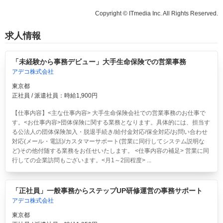
Copyright © ITmedia Inc. All Rights Reserved.
求人情報
「未経験から事務デビュー」大手生命保険での営業事務
アデコ株式会社
東京都
正社員 / 派遣社員：時給1,900円
【仕事内容】<主な仕事内容> 大手生命保険会社での営業事務のお仕事で
す。<お仕事内容>団体保険に関する業務となります。具体的には、担当す
る公法人の団体保険加入・脱退手続き/給付金対応/保全対応/お問い合わせ
対応(メール・電話)/カスタマーサポート(営業に同行してシステム説明な
ど)その他付随する業務をお任せいたします。 <仕事内容の補足> 営業に同
行しての企業訪問もございます。<月1～2回程度> ...
「正社員」一般事務からステップUP研修運営の事務サポート
アデコ株式会社
東京都