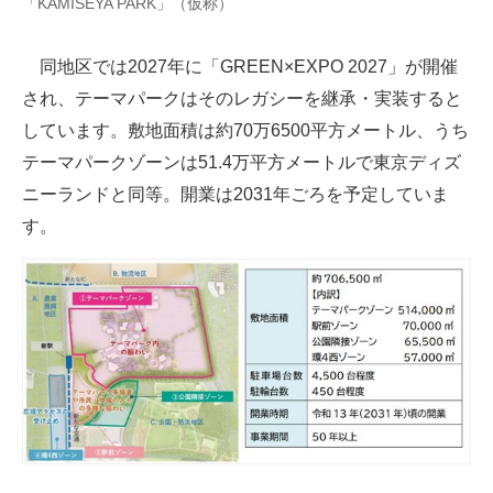
「KAMISEYA PARK」（仮称）
企業向けIT製品の総合サイト
同地区では2027年に「GREEN×EXPO 2027」が開催
IT製品の技術・比較・事例
され、テーマパークはそのレガシーを継承・実装すると
製造業のIT導入・活用を支援
しています。敷地面積は約70万6500平方メートル、うち
テーマパークゾーンは51.4万平方メートルで東京ディズ
モノづくり技術者専門サイト
ニーランドと同等。開業は2031年ごろを予定していま
エレクトロニクス専門サイト
す。
電子設計の基本と応用
エネルギーの専門メディア
建設×テクノロジーの最前線
ちょっと気になるネットの話題