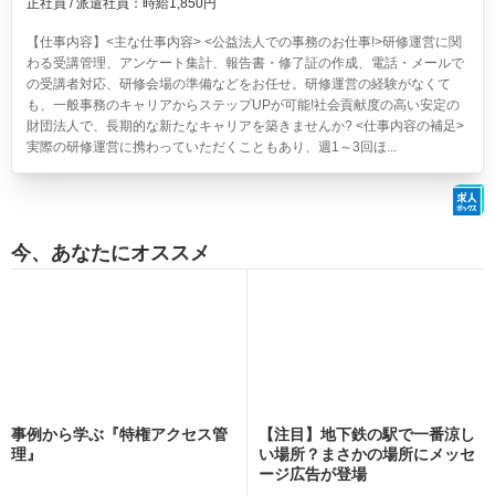
正社員 / 派遣社員：時給1,850円
【仕事内容】<主な仕事内容> <公益法人での事務のお仕事!>研修運営に関
わる受講管理、アンケート集計、報告書・修了証の作成、電話・メールで
の受講者対応、研修会場の準備などをお任せ。研修運営の経験がなくて
も、一般事務のキャリアからステップUPが可能!社会貢献度の高い安定の
財団法人で、長期的な新たなキャリアを築きませんか? <仕事内容の補足>
実際の研修運営に携わっていただくこともあり、週1～3回ほ...
今、あなたにオススメ
事例から学ぶ『特権アクセス管
【注目】地下鉄の駅で一番涼し
理』
い場所？まさかの場所にメッセ
ージ広告が登場