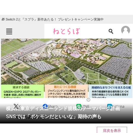
🎁 Switch 2と『スプラ』新作あたる！ プレゼントキャンペーン実施中
ねとらぼメニュー
TOP
ニュース
エンタメ
クイズ
グルメ
地域
住まい
教育・育児
動物
リサーチ
2023/09/14 17:05（公開）
X
Share
LINE
hatena
会員記事
横浜に東京ディズニーランド規模のテーマパーク計画
SNSでは「ポケモンだといいな」期待の声も
2031年ごろ開業予定。
メディア
目次を表示
注目記事を集めた総合ページ