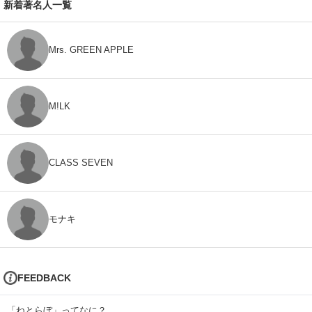
新着著名人一覧
Mrs. GREEN APPLE
M!LK
CLASS SEVEN
モナキ
FEEDBACK
「ねとらぼ」ってなに？