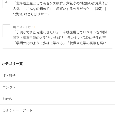
4
「北海道土産としてもセンス抜群」六花亭の“店舗限定”お菓子が
人気 「こんなの初めて」「箱買いするべきだった」（1/2） |
北海道 ねとらぼリサーチ
コメント数：
3
5
「子供ができたら通わせたい」 今後発展していきそうな“関関
同立・産近甲龍の大学”といえば？ ランキング1位に学生の声
「学問の街のように多様に学べる」「就職や進学の実績も高い」
| 大学 ねとらぼリサーチ
カテゴリ一覧
IT・科学
エンタメ
おかね
カルチャー・アート