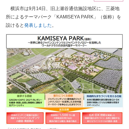
横浜市は9月14日、旧上瀬谷通信施設地区に、三菱地
ITの今と未来を見通す
所によるテーマパーク「KAMISEYA PARK」（仮称）を
スマホと通信の最新トレンド
設けると
発表しました
。
進化するPCとデバイスの未来
好きが集まる 比べて選べる
ビジネスと働き方のヒント
AI活用のいまが分かる
企業ITのトレンドを詳説
経営リーダーのコミュニティ
マーケ×ITの今がよく分かる
ITエンジニア向け専門サイト