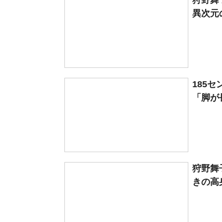
狩野舞
異次元
185
「脚が
狩野舞
きの高身