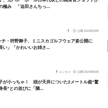
子、元バレーボール日本代表との高身長ショットが
の極み 「迫田さんちっ...
公開 2023/01/05
センチ・狩野舞子、ミニスカゴルフウェア姿公開に
長い」「かわいいお姉さ...
エンタメ
公開 2024/06/26
子が小っちゃ！ 頭が天井についた2メートル超“驚
長”との並びに「隣...