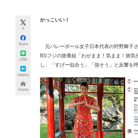
モノづくり技術者専門サイト
エレクトロ
かっこいい！
X
ちょっと気になるネットの話題
Share
元バレーボール女子日本代表の狩野舞子さんが9
BSフジの旅番組「わがまま！気まま！旅気
LINE
し、「すげー似合う」「強そう」と反響を
hatena
Home