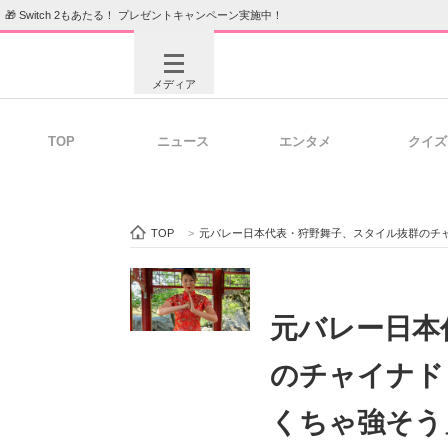
🎁 Switch 2もあたる！ プレゼントキャンペーン実施中！
メディア
TOP
ニュース
エンタメ
クイズ
注目記事を集めた総合ページ
ITの今
TOP
>
元バレー日本代表・狩野舞子、スタイル抜群のチャ
ビジネスと働き方のヒント
AI活用
元バレー日本
のチャイナド
ITエンジニア向け専門サイト
企業向けI
くちゃ強そう