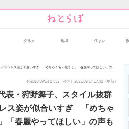
グルメ
地域
住まい
と未来を見通す
スマホと通信の最新トレンド
進化するPCとデ
イナドレス姿が似合いすぎ 「めちゃくちゃ強そう」「春麗やってほしい」の声も
のいまが分かる
企業ITのトレンドを詳説
経営リーダーの
2023/09/14 17:32（公開）
2023/09/14 17:32（更新）
代表・狩野舞子、スタイル抜群
レス姿が似合いすぎ 「めちゃ
T製品の総合サイト
IT製品の技術・比較・事例
製造業のIT導入
」「春麗やってほしい」の声も