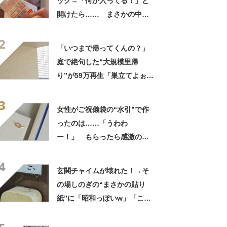
ッグ→「何か入ってる！」と
開けたら…… まさかの中身
に「買いに走った」「コスパ
2
良すぎる」
「いつまで帰ってくんの？」
庭で絶句した“大規模里帰
り”が59万再生「巣立てよぉぉ
ぉ…」「ずっとのおうち？」
3
女性がご祝儀袋の“水引”で作
ったのは……「うわわ
ー！」 もらったら感激のデ
ザインに「こんなかわいい水
4
引見たのは初めて」
玄関チャイムが壊れた！→そ
の場しのぎの“まさかの貼り
紙”に「昭和っぽいw」「こん
なん貼ったら連呼やで」