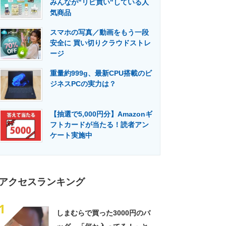
みんなが"リピ買い"している人
門メディア
建設×テクノロジーの最前線
気商品
スマホの写真／動画をもう一段
安全に 買い切りクラウドストレ
ージ
重量約999g、最新CPU搭載のビ
ジネスPCの実力は？
【抽選で5,000円分】Amazonギ
フトカードが当たる！読者アン
ケート実施中
アクセスランキング
1
しまむらで買った3000円のバ