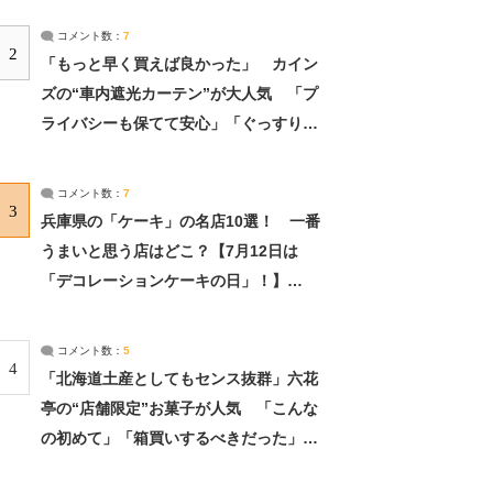
コメント数：
7
2
「もっと早く買えば良かった」 カイン
ズの“車内遮光カーテン”が大人気 「プ
ライバシーも保てて安心」「ぐっすり眠
れました」（2/2） | ライフ ねとらぼリ
サーチ：2ページ目
コメント数：
7
3
兵庫県の「ケーキ」の名店10選！ 一番
うまいと思う店はどこ？【7月12日は
「デコレーションケーキの日」！】
（2/4） | 兵庫県 ねとらぼリサーチ：2ペ
ージ目
コメント数：
5
4
「北海道土産としてもセンス抜群」六花
亭の“店舗限定”お菓子が人気 「こんな
の初めて」「箱買いするべきだった」
（1/2） | 北海道 ねとらぼリサーチ