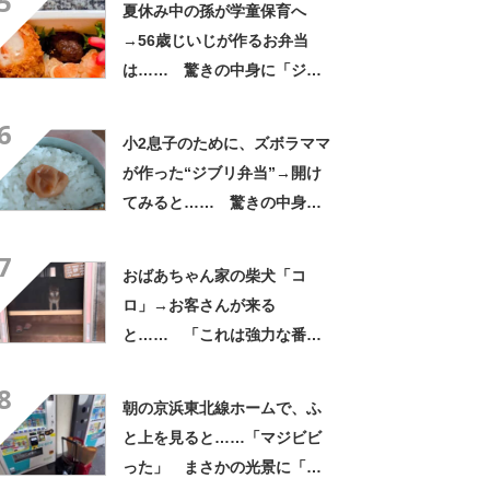
5
夏休み中の孫が学童保育へ
→56歳じいじが作るお弁当
は…… 驚きの中身に「ジイ
ジの派遣お願いします」「孫
6
だった気がしてきた」
小2息子のために、ズボラママ
が作った“ジブリ弁当”→開け
てみると…… 驚きの中身に
「天才!?」「工夫してて愛を
7
感じます」
おばあちゃん家の柴犬「コ
ロ」→お客さんが来る
と…… 「これは強力な番犬
だな」「名付けした人センス
8
抜群」
朝の京浜東北線ホームで、ふ
と上を見ると……「マジビビ
った」 まさかの光景に「こ