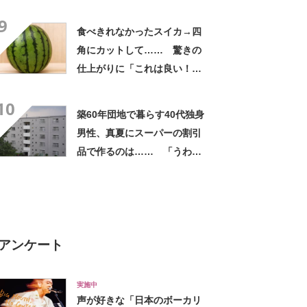
れは焦る」「利用してるのに
9
気が付かなかった」
食べきれなかったスイカ→四
角にカットして…… 驚きの
仕上がりに「これは良い！」
「やってみます」
10
築60年団地で暮らす40代独身
男性、真夏にスーパーの割引
品で作るのは…… 「うわ
ー」「ホント豪華な夕飯」
アンケート
実施中
声が好きな「日本のボーカリ