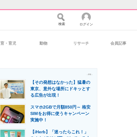
検索
ログイン
教育・育児
動物
リサーチ
会員記事
バイスの未来
好きが集まる 比べて選べる
- PR -
【その発想はなかった】猛暑の
コミュニティ
マーケ×ITの今がよく分かる
東京、意外な場所にドキッとす
る広告が出現！
スマホ2GBで月額850円～ 格安
・活用を支援
SIMをお得に使うキャンペーン
実施中！
【iHerb】「迷ったらこれ！」