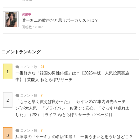
実施中
唯一無二の歌声だと思うボーカリストは？
回答数：8107
コメントランキング
コメント数：
21
1
一番好きな「韓国の男性俳優」は？【2026年版・人気投票実施
中】 | 芸能人 ねとらぼリサーチ
コメント数：
7
2
「もっと早く買えば良かった」 カインズの“車内遮光カーテ
ン”が大人気 「プライバシーも保てて安心」「ぐっすり眠れま
した」（2/2） | ライフ ねとらぼリサーチ：2ページ目
コメント数：
7
3
兵庫県の「ケーキ」の名店10選！ 一番うまいと思う店はどこ？