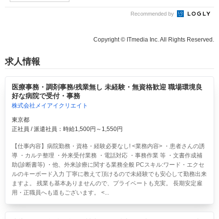
Recommended by
Copyright © ITmedia Inc. All Rights Reserved.
求人情報
医療事務・調剤事務/残業無し 未経験・無資格歓迎 職場環境良
好な病院で受付・事務
株式会社メイアイクリエイト
東京都
正社員 / 派遣社員：時給1,500円～1,550円
【仕事内容】病院勤務・資格・経験必要なし! <業務内容> ・患者さんの誘
導 ・カルテ整理 ・外来受付業務 ・電話対応 ・事務作業 等 ・文書作成補
助(診断書等) ・他、外来診療に関する業務全般 PCスキル:ワード・エクセ
ルのキーボード入力 丁寧に教えて頂けるので未経験でも安心して勤務出来
ますよ。 残業も基本ありませんので、プライベートも充実。 長期安定雇
用・正職員へも道もございます。 <...