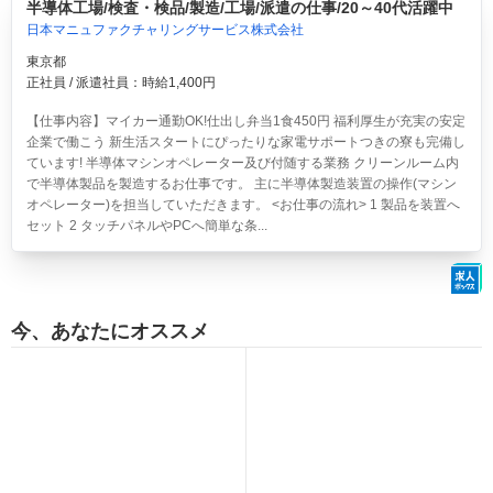
半導体工場/検査・検品/製造/工場/派遣の仕事/20～40代活躍中
日本マニュファクチャリングサービス株式会社
東京都
正社員 / 派遣社員：時給1,400円
【仕事内容】マイカー通勤OK!仕出し弁当1食450円 福利厚生が充実の安定
企業で働こう 新生活スタートにぴったりな家電サポートつきの寮も完備し
ています! 半導体マシンオペレーター及び付随する業務 クリーンルーム内
で半導体製品を製造するお仕事です。 主に半導体製造装置の操作(マシン
オペレーター)を担当していただきます。 <お仕事の流れ> 1 製品を装置へ
セット 2 タッチパネルやPCへ簡単な条...
今、あなたにオススメ