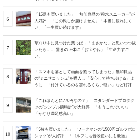
「15足も買いました」 無印良品の“撥水スニーカー”が
6
大好評 「この靴しか履けません」「本当に疲れにく
い」「一生買い続けます」
草刈り中に見つけた葉っぱ→「まさかな」と思いつつ抜
7
いたら…… 驚きの正体に「お宝やね」「生命力すご
い」
「スマホを落として画面を割ってしまった」無印良品
8
の“ミニサコッシュ”を購入→「安心して持ち歩ける」よ
うに 「付けているのを忘れるくらい軽い」など好評
「これほんとに770円なの？」 スタンダードプロダク
9
ツの“シンプル腕時計”が大好評 「もうこれでいい」
「かなり満足感高い」
「5枚も買いました」 ワークマンの“1500円ゴルフポロ
10
シャツ”が大好評 「ゴルフにも普段使いにも最適」