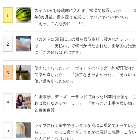
スイカ1玉を冷蔵庫に入れず、常温で放置したら…… 1
1
年8カ月後、目を疑う光景に「ヤバいヤバいヤバい」
「えっ、こんな姿に……!?」
セカストに50着以上の服を買取依頼→渡されたレシート
2
は…… 「支払いまで何日か待たされた」衝撃的な光景
に「この値段はヤバすぎ」
使えなくなったルイ・ヴィトンのバッグ→約4万円かけ
3
て染め直したら……「捨てなきゃよかった」「そういう
使い道もあったのか」
仲里依紗、ディズニーランドで買った1800円土産を「こ
4
れは買わなきゃでしょ！」 「すっごい上手お買い物」
と自画自賛
ライブに行く道中でサンダルが崩壊→裸足で困っていた
5
ら…… 「かっこ良すぎ」まさかの展開に感動「こうい
う人に私もなりたい」