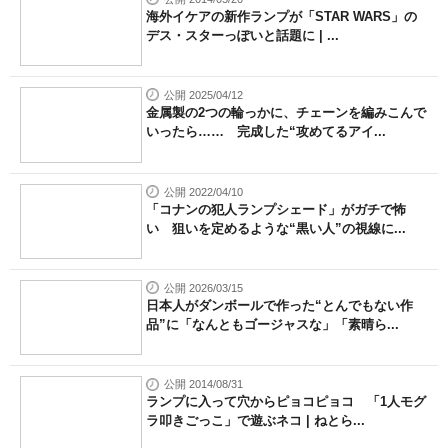
海外イケアの新作ランプが「STAR WARS」の
デス・スターっぽいと話題に | ...
公開 2025/04/12
金属製の2つの輪っかに、チェーンを編みこんで
いったら…… 完成した“攻めてるアイ...
公開 2022/04/10
「コナンの犯人ランプシェード」がガチで怖
い 狙いを定めるような“黒い人”の視線に...
公開 2026/03/15
日本人がダンボールで作った“とんでもない作
品”に「なんともゴージャスな」「素晴ら...
公開 2014/08/31
ランプに入って穴からピョコピョコ 「1人モグ
ラ叩きごっこ」で遊ぶネコ | ねとら...