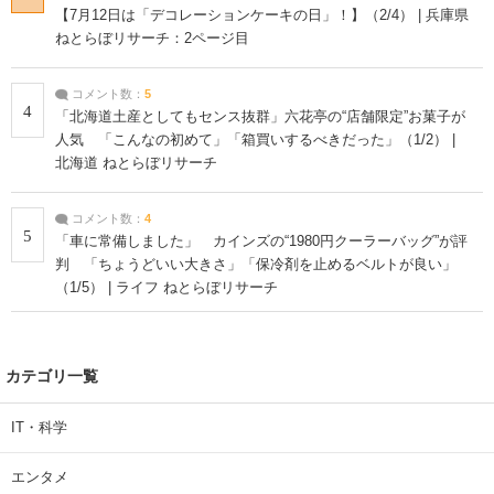
【7月12日は「デコレーションケーキの日」！】（2/4） | 兵庫県
ねとらぼリサーチ：2ページ目
コメント数：
5
4
「北海道土産としてもセンス抜群」六花亭の“店舗限定”お菓子が
人気 「こんなの初めて」「箱買いするべきだった」（1/2） |
北海道 ねとらぼリサーチ
コメント数：
4
5
「車に常備しました」 カインズの“1980円クーラーバッグ”が評
判 「ちょうどいい大きさ」「保冷剤を止めるベルトが良い」
（1/5） | ライフ ねとらぼリサーチ
カテゴリ一覧
IT・科学
エンタメ