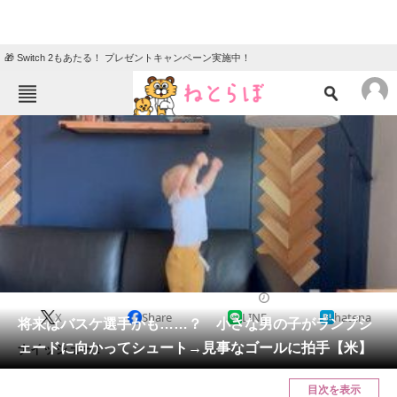
🎁 Switch 2もあたる！ プレゼントキャンペーン実施中！
ねとらぼメニュー
TOP
ニュース
エンタメ
クイズ
グルメ
地域
住まい
教育・育児
動物
リサーチ
2023/09/18 08:00（公開）
X
Share
LINE
hatena
会員記事
将来はバスケ選手かも……？ 小さな男の子がランプシ
ェードに向かってシュート→見事なゴールに拍手【米】
ナイッシュー！
メディア
目次を表示
注目記事を集めた総合ページ