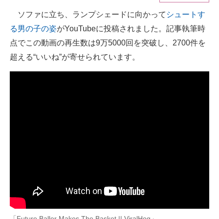
ソファに立ち、ランプシェードに向かって
シュートす
ITの今と未来を見通す
る男の子の姿
がYouTubeに投稿されました。記事執筆時
スマホと通信の最新トレンド
点でこの動画の再生数は9万5000回を突破し、2700件を
超える“いいね”が寄せられています。
進化するPCとデバイスの未来
好きが集まる 比べて選べる
ビジネスと働き方のヒント
AI活用のいまが分かる
企業ITのトレンドを詳説
経営リーダーのコミュニティ
マーケ×ITの今がよく分かる
ITエンジニア向け専門サイト
「Future Baller Makes The Basket || ViralHog」