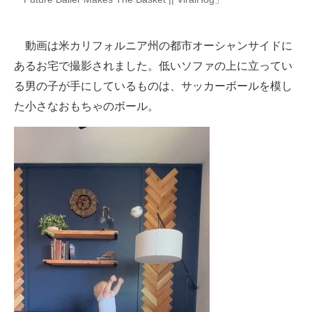
企業向けIT製品の総合サイト
動画は米カリフォルニア州の都市オーシャンサイドに
IT製品の技術・比較・事例
あるお宅で撮影されました。低いソファの上に立ってい
製造業のIT導入・活用を支援
る男の子が手にしているものは、サッカーボールを模し
た小さなおもちゃのボール。
モノづくり技術者専門サイト
エレクトロニクス専門サイト
電子設計の基本と応用
エネルギーの専門メディア
建設×テクノロジーの最前線
ちょっと気になるネットの話題