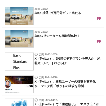
Jeep Japan
Jeep 抽選で3万円分ギフト当たる
PR
Jeep Japan
Jeepの7シーターを85時間体験！
PR
公開 2023/10/06
X（Twitter）、3段階の有料プランを導入か 米
報道（1/2） | ねとらぼ
公開 2024/04/16
X（Twitter）、新規ユーザーの投稿を有料化
か マスク氏「ボットの猛攻を抑制...
公開 2024/04/05
X（旧Twitter）で「凍結祭り」 マスク氏「ボ