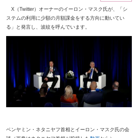
X（Twitter）オーナーのイーロン・マスク氏が、「シ
ITの今と未来を見通す
ステムの利用に少額の月額課金をする方向に動いてい
スマホと通信の最新トレンド
る」と発言し、波紋を呼んでいます。
進化するPCとデバイスの未来
好きが集まる 比べて選べる
ビジネスと働き方のヒント
AI活用のいまが分かる
企業ITのトレンドを詳説
経営リーダーのコミュニティ
マーケ×ITの今がよく分かる
ベンヤミン・ネタニヤフ首相とイーロン・マスク氏の会
ITエンジニア向け専門サイト