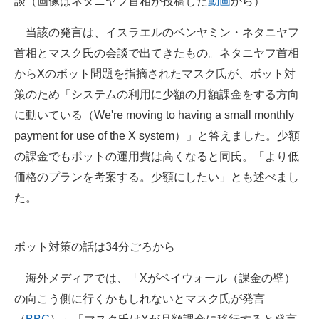
談（画像はネタニヤフ首相が投稿した
動画
から）
企業向けIT製品の総合サイト
当該の発言は、イスラエルのベンヤミン・ネタニヤフ
IT製品の技術・比較・事例
首相とマスク氏の会談で出てきたもの。ネタニヤフ首相
からXのボット問題を指摘されたマスク氏が、ボット対
製造業のIT導入・活用を支援
策のため「システムの利用に少額の月額課金をする方向
モノづくり技術者専門サイト
に動いている（We're moving to having a small monthly
payment for use of the X system）」と答えました。少額
エレクトロニクス専門サイト
の課金でもボットの運用費は高くなると同氏。「より低
電子設計の基本と応用
価格のプランを考案する。少額にしたい」とも述べまし
た。
エネルギーの専門メディア
建設×テクノロジーの最前線
ボット対策の話は34分ごろから
ちょっと気になるネットの話題
海外メディアでは、「Xがペイウォール（課金の壁）
の向こう側に行くかもしれないとマスク氏が発言