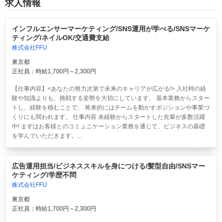
求人情報
インフルエンサーマーケティング/SNS運用が学べる/SNSマーケ
ティング/ネイルOK/交通費支給
株式会社FFU
東京都
正社員：時給1,700円～2,300円
【仕事内容】<あなたの努力次第で未来のキャリアが広がる!> 入社時の経
験や知識よりも、挑戦する姿勢を大切にしています。 基本業務からスター
トし、経験を積むことで、 将来的にはチームを動かすポジションや事業づ
くりにも関われます。 仕事内容 未経験からスタートした先輩が多数活躍
中! まずはお客様とのコミュニケーション業務を通じて、ビジネスの基礎
を学んでいただきます。...
広告運用担当/ビジネススキルを身につける/髪型自由/SNSマー
ケティング/学歴不問
株式会社FFU
東京都
正社員：時給1,700円～2,300円