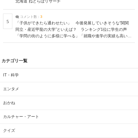
北海道 ねとらぼリサーチ
コメント数：
3
5
「子供ができたら通わせたい」 今後発展していきそうな“関関
同立・産近甲龍の大学”といえば？ ランキング1位に学生の声
「学問の街のように多様に学べる」「就職や進学の実績も高い」
| 大学 ねとらぼリサーチ
カテゴリ一覧
IT・科学
エンタメ
おかね
カルチャー・アート
クイズ