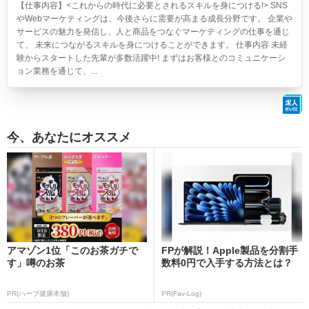
【仕事内容】<これからの時代に必要とされるスキルを身につける!> SNS
やWebマーケティングは、今後さらに需要が高まる成長分野です。 企業や
サービスの魅力を発信し、人と商品をつなぐマーケティングの仕事を通じ
て、 未来につながるスキルを身につけることができます。 仕事内容 未経
験からスタートした先輩が多数活躍中! まずはお客様とのコミュニケーシ
ョン業務を通じて、...
今、あなたにオススメ
アマゾン1位「このお茶ガチで
FPが解説！Apple製品を分割手
す」噂のお茶
数料0円で入手する方法とは？
PR(ハーブ健康本舗)
PR(Fav-Log)