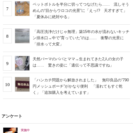
ペットボトルを半分に切ってつなげたら…… 流しそう
7
めんの“目からウロコの光景”に「えっ!? 天才すぎて」
「夏休みに絶対やる」
「高圧洗浄だけじゃ無理」築15年の水が流れないキッチ
8
ン排水口→中で“育っていた”のは…… 衝撃の光景に
「排水って大変」
天然パーマのパパとママ→生まれてきた2人の女の子
9
は…… 驚きの姿に「遺伝って不思議ですね」
「ハンカチ問題から解放されました」 無印良品の“790
10
円メッシュポーチ”がかなり便利 「濡れてもすぐ乾
く」「追加購入を考えています」
アンケート
実施中