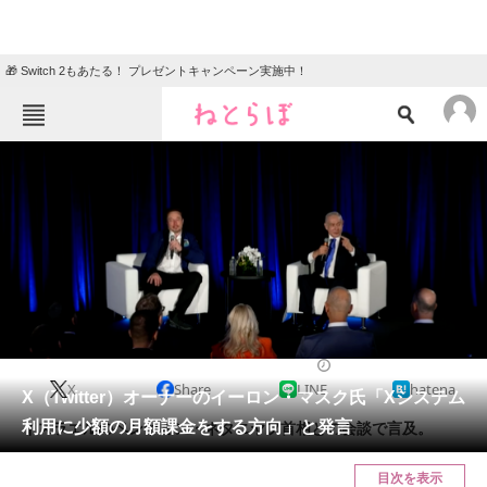
🎁 Switch 2もあたる！ プレゼントキャンペーン実施中！
ねとらぼメニュー
TOP
ニュース
エンタメ
クイズ
グルメ
地域
住まい
教育・育児
動物
リサーチ
2023/09/19 12:39（公開）
X
Share
LINE
hatena
会員記事
X（Twitter）オーナーのイーロン・マスク氏「Xシステム
利用に少額の月額課金をする方向」と発言
イスラエルのベンヤミン・ネタニヤフ首相との会談で言及。
メディア
目次を表示
注目記事を集めた総合ページ