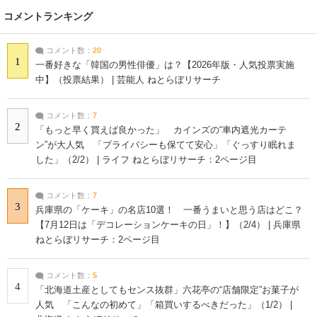
コメントランキング
コメント数：
20
1
一番好きな「韓国の男性俳優」は？【2026年版・人気投票実施
中】（投票結果） | 芸能人 ねとらぼリサーチ
コメント数：
7
2
「もっと早く買えば良かった」 カインズの“車内遮光カーテ
ン”が大人気 「プライバシーも保てて安心」「ぐっすり眠れま
した」（2/2） | ライフ ねとらぼリサーチ：2ページ目
コメント数：
7
3
兵庫県の「ケーキ」の名店10選！ 一番うまいと思う店はどこ？
【7月12日は「デコレーションケーキの日」！】（2/4） | 兵庫県
ねとらぼリサーチ：2ページ目
コメント数：
5
4
「北海道土産としてもセンス抜群」六花亭の“店舗限定”お菓子が
人気 「こんなの初めて」「箱買いするべきだった」（1/2） |