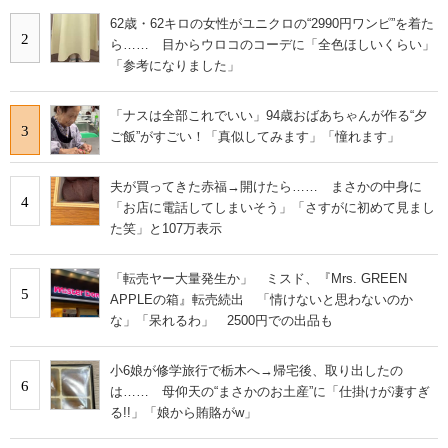
62歳・62キロの女性がユニクロの“2990円ワンピ”を着た
2
ら…… 目からウロコのコーデに「全色ほしいくらい」
「参考になりました」
「ナスは全部これでいい」94歳おばあちゃんが作る“夕
3
ご飯”がすごい！「真似してみます」「憧れます」
夫が買ってきた赤福→開けたら…… まさかの中身に
4
「お店に電話してしまいそう」「さすがに初めて見まし
た笑」と107万表示
「転売ヤー大量発生か」 ミスド、『Mrs. GREEN
5
APPLEの箱』転売続出 「情けないと思わないのか
な」「呆れるわ」 2500円での出品も
小6娘が修学旅行で栃木へ→帰宅後、取り出したの
6
は…… 母仰天の“まさかのお土産”に「仕掛けが凄すぎ
る!!」「娘から賄賂がw」