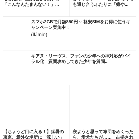
「こんなんたまんない！」...
も通じ合うふたりに「癒や...
スマホ2GBで月額850円～ 格安SIMをお得に使うキ
ャンペーン実施中！
(IIJmio)
キアヌ・リーヴス、ファンの少年への神対応がバイ
ラル化 質問攻めしてきた少年を質問...
【ちょうど目に入る！】猛暑の
寝ようと思って布団をめくった
東京、意外な場所に「涼しい」
ら、愛犬たちが…… 占拠され