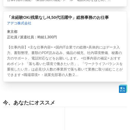
「未経験OK/残業なし/4,50代活躍中」総務事務のお仕事
アデコ株式会社
東京都
正社員 / 派遣社員：時給1,300円
【仕事内容】<主な仕事内容> <国内IT企業での総務>具体的にはデータ入
力、書類整理、書類のPDF読み込み、備品の補充、社内環境整備、秘書の
方のサポート、電話対応などをお願いします。 <仕事内容の補足> おすす
めポイント 「落ち着いた環境で働きたい方」、「ワークライフバランスを
重視したい方」は必見!少人数の事業所で落ち着いて業務に取り組むことが
できます <職場環境> ・就業先部署の人数:2...
今、あなたにオススメ