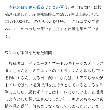
本気の目で踏ん張るワンコの写真
がX（Twitter）に投
ITの今と未来を見通す
稿されました。記事執筆時点で593万件以上表示され、
スマホと通信の最新トレンド
11万1000件以上の“いいね”を獲得。「これはマジです
ね…」「めっっちゃ笑いました」と反響を集めていま
進化するPCとデバイスの未来
す。
好きが集まる 比べて選べる
ワンコが本気を見せた瞬間
ビジネスと働き方のヒント
AI活用のいまが分かる
投稿者は、ペキニーズとプードルのミックス犬「キア
ヌ」ちゃんと、ミヌエットの「ミラ」くんと暮らしてい
企業ITのトレンドを詳説
る飼い主さん。ある日、飼い主さんは、キアヌちゃんが
経営リーダーのコミュニティ
トイレではない場所で用を足そうとしているところを目
撃しました。思わず「そこはトイレじゃないよ」と指摘
マーケ×ITの今がよく分かる
しようとした飼い主さんでしたが……キアヌちゃんの表
ITエンジニア向け専門サイト
情を見た瞬間、何も言えなくなってしまったといいま