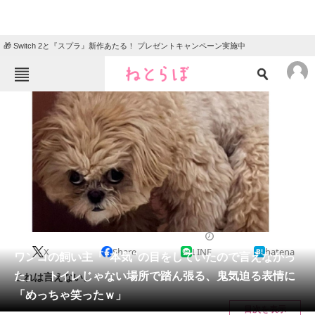
🎁 Switch 2と『スプラ』新作あたる！ プレゼントキャンペーン実施中
ねとらぼメニュー
TOP
ニュース
エンタメ
クイズ
グルメ
地域
住まい
教育・育児
動物
リサーチ
2023/09/21 07:30（公開）
X
Share
LINE
hatena
会員記事
ワンコの飼い主「“本気”の目をしていたので言えなかっ
た」 トイレじゃない場所で踏ん張る、鬼気迫る表情に
これは言えない。
メディア
「めっちゃ笑ったｗ」
目次を表示
注目記事を集めた総合ページ