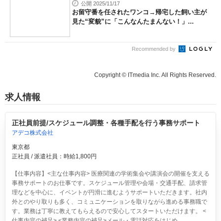
公開 2025/11/17
お留守番を任されたワンコ→帰宅した飼い主が
見た“変貌”に「こんなんたまんない！」...
Recommended by
Copyright © ITmedia Inc. All Rights Reserved.
求人情報
正社員前提/スケジュール調整・各種手配を行う事務サポート
アデコ株式会社
東京都
正社員 / 派遣社員：時給1,800円
【仕事内容】<主な仕事内容> 医療関連の学術集会や講演会の開催を支える
事務サポートのお仕事です。スケジュール管理や会場・交通手配、請求管
理などを中心に、イベントが円滑に進むようサポートいただきます。社内
外とのやり取りも多く、コミュニケーションを取りながら進める事務職で
す。業務は丁寧に教えてもらえるので安心してスタートいただけます。 <
仕事内容の補足> <業務内容の補足>メール・電話対応をはじめ、...