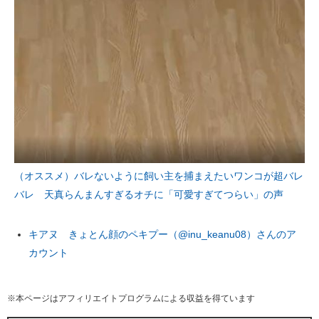
（オススメ）バレないように飼い主を捕まえたいワンコが超バレ
バレ 天真らんまんすぎるオチに「可愛すぎてつらい」の声
キアヌ きょとん顔のペキプー（@inu_keanu08）さんのア
カウント
※本ページはアフィリエイトプログラムによる収益を得ています