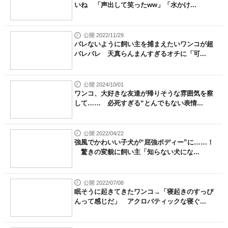
いね 「声出して笑ったww」「水かけ...
公開 2022/11/29
バレないように飼い主を捕まえたいワンコが超
バレバレ 天真らんまんすぎるオチに「可...
公開 2024/10/01
ワンコ、大好きな友達が帰りそうな雰囲気を察
して…… 必死すぎる“とんでもない表情...
公開 2022/04/22
強風でかわいい子犬が“屈強ボディー”に……！
驚きの変貌に飼い主「知らない犬にな...
公開 2022/07/08
眠そうに起きてきたワンコ→「寝起きのすっぴ
んって感じだ」 アクロバティックな寝ぐ...