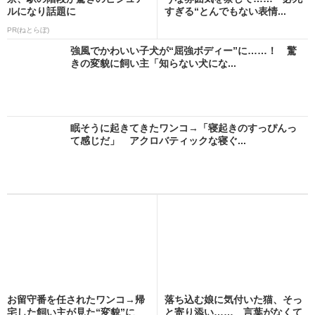
ルになり話題に
すぎる“とんでもない表情...
PR(ねとらぼ)
強風でかわいい子犬が“屈強ボディー”に……！ 驚
きの変貌に飼い主「知らない犬にな...
眠そうに起きてきたワンコ→「寝起きのすっぴんっ
て感じだ」 アクロバティックな寝ぐ...
お留守番を任されたワンコ→帰
落ち込む娘に気付いた猫、そっ
宅した飼い主が見た“変貌”に
と寄り添い…… 言葉がなくて