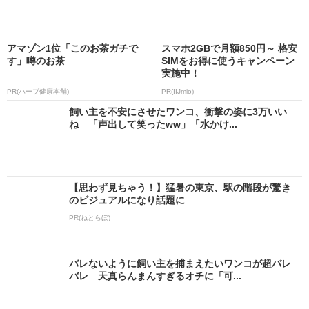
アマゾン1位「このお茶ガチで
スマホ2GBで月額850円～ 格安
す」噂のお茶
SIMをお得に使うキャンペーン
実施中！
PR(ハーブ健康本舗)
PR(IIJmio)
飼い主を不安にさせたワンコ、衝撃の姿に3万いい
ね 「声出して笑ったww」「水かけ...
【思わず見ちゃう！】猛暑の東京、駅の階段が驚き
のビジュアルになり話題に
PR(ねとらぼ)
バレないように飼い主を捕まえたいワンコが超バレ
バレ 天真らんまんすぎるオチに「可...