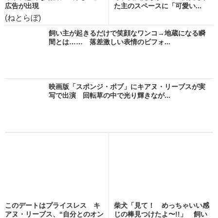
広告が出現
た主のスペースに「可愛い...
(ねとらぼ)
飼い主が起きるだけで笑顔なワンコ→地蔵になる瞬
間とは…… 落差激しい表情のビフォ...
映画版「スポンジ・ボブ」にキアヌ・リーブスが実
写で出演 回転草の中で光り輝きなが...
このデートはプライスレス キ
柴犬「見て！ めっちゃいい感
アヌ・リーブス、“自分とのオン
じの棒見つけたよ〜!!」 飼い