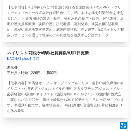
【仕事内容】<仕事内容> 訪問看護における看護師業務 <求人PR> ・クリ
エーティブカミヤ株式会社は町田市つくし野に本社を構え創業29年を迎え
ました。 ・介護用品の製造・販売、福祉用具の貸与・販売、住宅改修、居
宅介護支援事業所、訪問介護、訪問看護、調剤薬局、就労支援B型事業
所、障がい児通所支援事業所、施設内喫茶店・売店運営、ECサイトなど幅
広いサービスを通じて地域の方の利便性を追及する介護のトータ...
ネイリスト/箱根ケ崎駅/社員募集/8月7日更新
KAONAILplus中原店
東京都
正社員：時給1,226円～1,500円
【仕事内容】新店舗オープン オープニングネイリスト急募! <募集職種> ネ
イリスト <仕事内容> ジェルネイルの施術 スカルプチュア,ジェルネイル <
必要経験> <業種> ネイリスト <施設形態> ネイルサロン <勤務地> 西武立
川駅からバスで20分、箱根ヶ崎駅から車で10分のところに当店がございま
す。車通勤可能です。駐車場完備。 <福利厚生> 交通費支給 昇給制度有り
お休み希望...