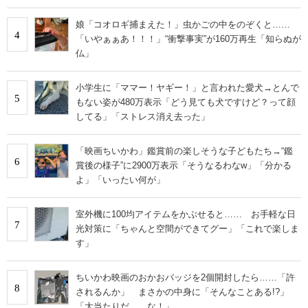
娘「コオロギ捕まえた！」虫かごの中をのぞくと……
4
「いやぁぁあ！！！」“衝撃事実”が160万再生「知らぬが
仏」
小学生に「ママー！ヤギー！」と言われた愛犬→とんで
5
もない姿が480万表示「どう見ても犬ですけど？って顔
してる」「ストレス消え去った」
「映画ちいかわ」鑑賞前の楽しそうな子どもたち→“鑑
6
賞後の様子”に2900万表示「そうなるわなw」「分かる
よ」「いったい何が」
室外機に100均アイテムをかぶせると…… お手軽な日
7
光対策に「ちゃんと空間ができてグー」「これで楽しま
す」
ちいかわ映画のおかおバッジを2個開封したら……「許
8
されるんか」 まさかの中身に「そんなことある!?」
「大当たりだ……な！」