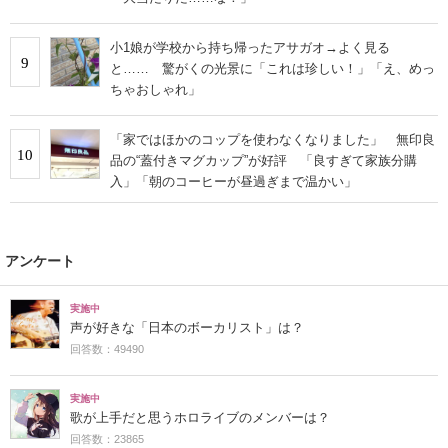
小1娘が学校から持ち帰ったアサガオ→よく見る
9
と…… 驚がくの光景に「これは珍しい！」「え、めっ
ちゃおしゃれ」
「家ではほかのコップを使わなくなりました」 無印良
10
品の“蓋付きマグカップ”が好評 「良すぎて家族分購
入」「朝のコーヒーが昼過ぎまで温かい」
アンケート
実施中
声が好きな「日本のボーカリスト」は？
回答数：49490
実施中
歌が上手だと思うホロライブのメンバーは？
回答数：23865