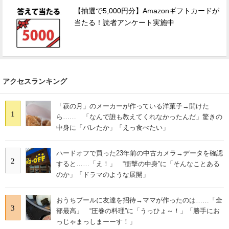
【抽選で5,000円分】Amazonギフトカードが
当たる！読者アンケート実施中
アクセスランキング
「萩の月」のメーカーが作っている洋菓子→開けた
1
ら…… 「なんで誰も教えてくれなかったんだ」驚きの
中身に「バレたか」「えっ食べたい」
ハードオフで買った23年前の中古カメラ→データを確認
2
すると……「え！」 “衝撃の中身”に「そんなことある
のか」「ドラマのような展開」
おうちプールに友達を招待→ママが作ったのは……「全
3
部最高」 “圧巻の料理”に「うっひょ～！」「勝手にお
っじゃまっしまーーす！」