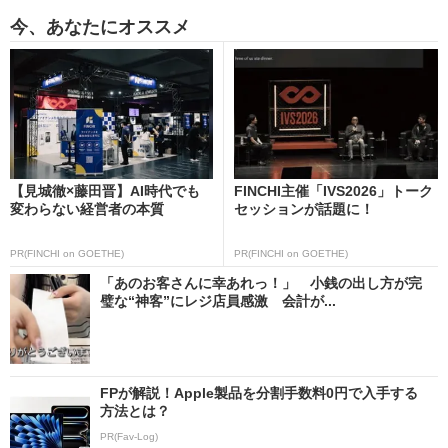
今、あなたにオススメ
【見城徹×藤田晋】AI時代でも
FINCHI主催「IVS2026」トーク
変わらない経営者の本質
セッションが話題に！
PR(FINCHI on GOETHE)
PR(FINCHI on GOETHE)
「あのお客さんに幸あれっ！」 小銭の出し方が完
璧な“神客”にレジ店員感激 会計が...
FPが解説！Apple製品を分割手数料0円で入手する
方法とは？
PR(Fav-Log)