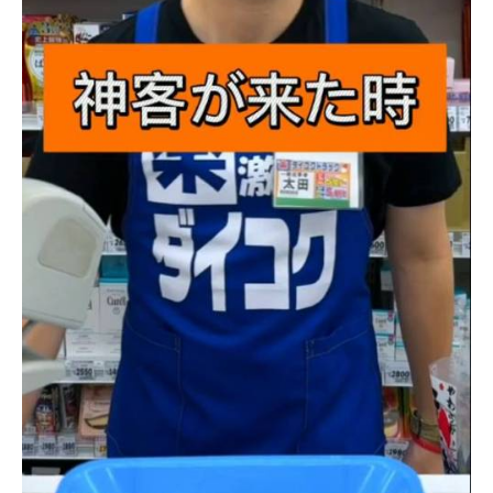
企業向けIT製品の総合サイト
IT製品の技術・比較・事例
製造業のIT導入・活用を支援
モノづくり技術者専門サイト
エレクトロニクス専門サイト
電子設計の基本と応用
エネルギーの専門メディア
建設×テクノロジーの最前線
ちょっと気になるネットの話題