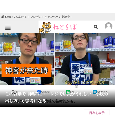
🎁 Switch 2もあたる！ プレゼントキャンペーン実施中！
ねとらぼメニュー
TOP
ニュース
エンタメ
クイズ
グルメ
地域
住まい
教育・育児
動物
リサーチ
2023/10/02 11:15（公開）
X
Share
LINE
hatena
会員記事
この行動で“神客”に！ レジで店員がうれしい「小銭の
出し方」が参考になる
この小銭の出し方、ある意味で芸術的かも。
メディア
目次を表示
注目記事を集めた総合ページ