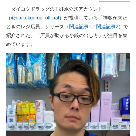
ダイコクドラッグのTikTok公式アカウント
ITの今と未来を見通す
（
@daikokudrug_official
）が投稿している「神客が来た
スマホと通信の最新トレンド
ときのレジ店員」シリーズ（
関連記事1
／
関連記事2
）で
紹介された、「店員が助かる小銭の出し方」が注目を集
進化するPCとデバイスの未来
めています。
好きが集まる 比べて選べる
ビジネスと働き方のヒント
AI活用のいまが分かる
企業ITのトレンドを詳説
経営リーダーのコミュニティ
マーケ×ITの今がよく分かる
ITエンジニア向け専門サイト