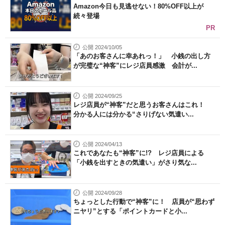
Amazon今日も見逃せない！80%OFF以上が
続々登場
PR
公開 2024/10/05
「あのお客さんに幸あれっ！」 小銭の出し方
が完璧な“神客”にレジ店員感激 会計が...
公開 2024/09/25
レジ店員が“神客”だと思うお客さんはこれ！
分かる人には分かる“さりげない気遣い...
公開 2024/04/13
これであなたも“神客”に!? レジ店員による
「小銭を出すときの気遣い」がさり気な...
公開 2024/09/28
ちょっとした行動で“神客”に！ 店員が“思わず
ニヤリ”とする「ポイントカードと小...