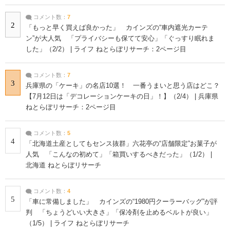
コメント数：
7
2
「もっと早く買えば良かった」 カインズの“車内遮光カーテ
ン”が大人気 「プライバシーも保てて安心」「ぐっすり眠れま
した」（2/2） | ライフ ねとらぼリサーチ：2ページ目
コメント数：
7
3
兵庫県の「ケーキ」の名店10選！ 一番うまいと思う店はどこ？
【7月12日は「デコレーションケーキの日」！】（2/4） | 兵庫県
ねとらぼリサーチ：2ページ目
コメント数：
5
4
「北海道土産としてもセンス抜群」六花亭の“店舗限定”お菓子が
人気 「こんなの初めて」「箱買いするべきだった」（1/2） |
北海道 ねとらぼリサーチ
コメント数：
4
5
「車に常備しました」 カインズの“1980円クーラーバッグ”が評
判 「ちょうどいい大きさ」「保冷剤を止めるベルトが良い」
（1/5） | ライフ ねとらぼリサーチ