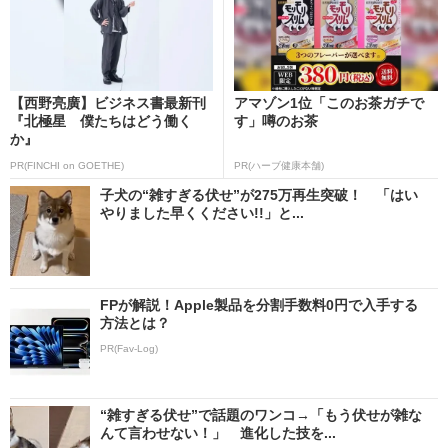
【西野亮廣】ビジネス書最新刊
アマゾン1位「このお茶ガチで
『北極星 僕たちはどう働く
す」噂のお茶
か』
PR(FINCHI on GOETHE)
PR(ハーブ健康本舗)
子犬の“雑すぎる伏せ”が275万再生突破！ 「はい
やりました早くください!!」と...
FPが解説！Apple製品を分割手数料0円で入手する
方法とは？
PR(Fav-Log)
“雑すぎる伏せ”で話題のワンコ→「もう伏せが雑な
んて言わせない！」 進化した技を...