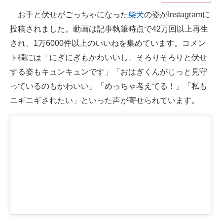
お手と伏せがごっちゃになった
柴犬
の姿がInstagramに
ITの今と未来を見通す
投稿されました。動画は記事執筆時点で42万回以上再生
スマホと通信の最新トレンド
され、1万6000件以上のいいねを集めています。コメン
ト欄には「にぎにぎもかわいいし、そろりそろりと伏せ
進化するPCとデバイスの未来
する姿もキュンキュンです」「おはぎくんがじっと見守
好きが集まる 比べて選べる
っているのもかわいい」「めっちゃ考えてる！」「私も
ニギニギされたい」といった声が寄せられています。
ビジネスと働き方のヒント
AI活用のいまが分かる
企業ITのトレンドを詳説
経営リーダーのコミュニティ
マーケ×ITの今がよく分かる
ITエンジニア向け専門サイト