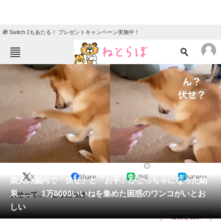
🎁 Switch 2もあたる！ プレゼントキャンペーン実施中！
ねとらぼメニュー
TOP
ニュース
エンタメ
クイズ
グルメ
地域
住まい
教育・育児
動物
リサーチ
2023/10/04 06:30（公開）
X
Share
LINE
hatena
会員記事
柴犬の脳内で「伏せ」と「お手」がごっちゃになった結
果…… 1万6000いいねを集めた困惑のワンコがいとお
伏せって……こうだっけ？
メディア
しい
目次を表示
注目記事を集めた総合ページ