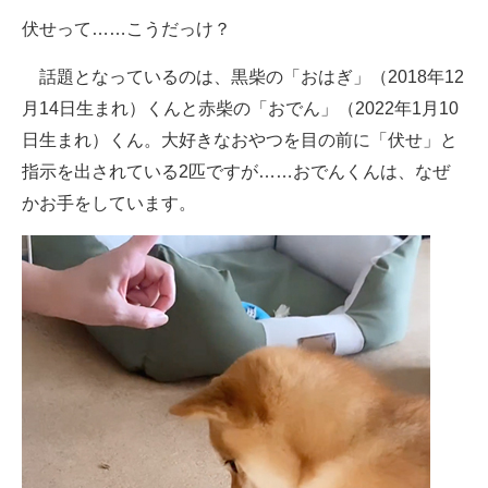
企業向けIT製品の総合サイト
伏せって……こうだっけ？
IT製品の技術・比較・事例
話題となっているのは、黒柴の「おはぎ」（2018年12
月14日生まれ）くんと赤柴の「おでん」（2022年1月10
製造業のIT導入・活用を支援
日生まれ）くん。大好きなおやつを目の前に「伏せ」と
モノづくり技術者専門サイト
指示を出されている2匹ですが……おでんくんは、なぜ
かお手をしています。
エレクトロニクス専門サイト
電子設計の基本と応用
エネルギーの専門メディア
建設×テクノロジーの最前線
ちょっと気になるネットの話題