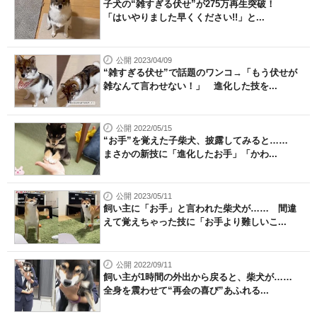
子犬の“雑すぎる伏せ”が275万再生突破！
「はいやりました早くください!!」と...
公開 2023/04/09
“雑すぎる伏せ”で話題のワンコ→「もう伏せが
雑なんて言わせない！」 進化した技を...
公開 2022/05/15
“お手”を覚えた子柴犬、披露してみると……
まさかの新技に「進化したお手」「かわ...
公開 2023/05/11
飼い主に「お手」と言われた柴犬が…… 間違
えて覚えちゃった技に「お手より難しいこ...
公開 2022/09/11
飼い主が1時間の外出から戻ると、柴犬が……
全身を震わせて“再会の喜び”あふれる...