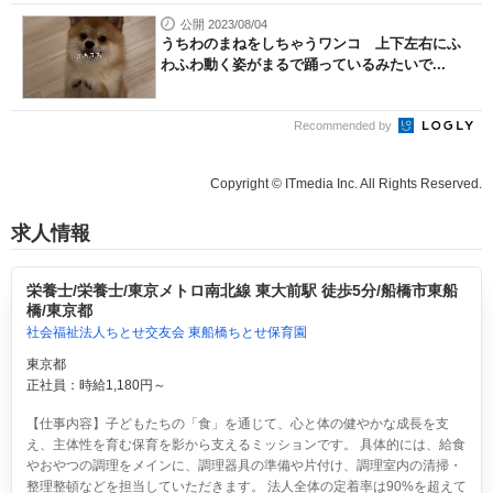
公開 2023/08/04
うちわのまねをしちゃうワンコ 上下左右にふ
わふわ動く姿がまるで踊っているみたいで...
Recommended by
Copyright © ITmedia Inc. All Rights Reserved.
求人情報
栄養士/栄養士/東京メトロ南北線 東大前駅 徒歩5分/船橋市東船
橋/東京都
社会福祉法人ちとせ交友会 東船橋ちとせ保育園
東京都
正社員：時給1,180円～
【仕事内容】子どもたちの「食」を通じて、心と体の健やかな成長を支
え、主体性を育む保育を影から支えるミッションです。 具体的には、給食
やおやつの調理をメインに、調理器具の準備や片付け、調理室内の清掃・
整理整頓などを担当していただきます。 法人全体の定着率は90%を超えて