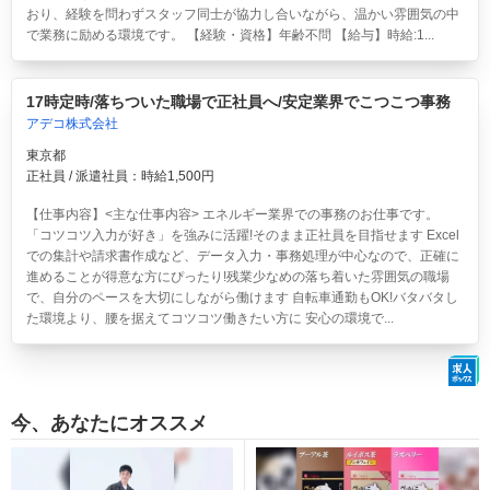
おり、経験を問わずスタッフ同士が協力し合いながら、温かい雰囲気の中
で業務に励める環境です。 【経験・資格】年齢不問 【給与】時給:1...
17時定時/落ちついた職場で正社員へ/安定業界でこつこつ事務
アデコ株式会社
東京都
正社員 / 派遣社員：時給1,500円
【仕事内容】<主な仕事内容> エネルギー業界での事務のお仕事です。
「コツコツ入力が好き」を強みに活躍!そのまま正社員を目指せます Excel
での集計や請求書作成など、データ入力・事務処理が中心なので、正確に
進めることが得意な方にぴったり!残業少なめの落ち着いた雰囲気の職場
で、自分のペースを大切にしながら働けます 自転車通勤もOK!バタバタし
た環境より、腰を据えてコツコツ働きたい方に 安心の環境で...
今、あなたにオススメ