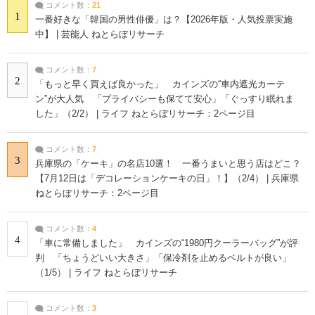
コメント数：
21
1
一番好きな「韓国の男性俳優」は？【2026年版・人気投票実施
中】 | 芸能人 ねとらぼリサーチ
コメント数：
7
2
「もっと早く買えば良かった」 カインズの“車内遮光カーテ
ン”が大人気 「プライバシーも保てて安心」「ぐっすり眠れま
した」（2/2） | ライフ ねとらぼリサーチ：2ページ目
コメント数：
7
3
兵庫県の「ケーキ」の名店10選！ 一番うまいと思う店はどこ？
【7月12日は「デコレーションケーキの日」！】（2/4） | 兵庫県
ねとらぼリサーチ：2ページ目
コメント数：
4
4
「車に常備しました」 カインズの“1980円クーラーバッグ”が評
判 「ちょうどいい大きさ」「保冷剤を止めるベルトが良い」
（1/5） | ライフ ねとらぼリサーチ
コメント数：
3