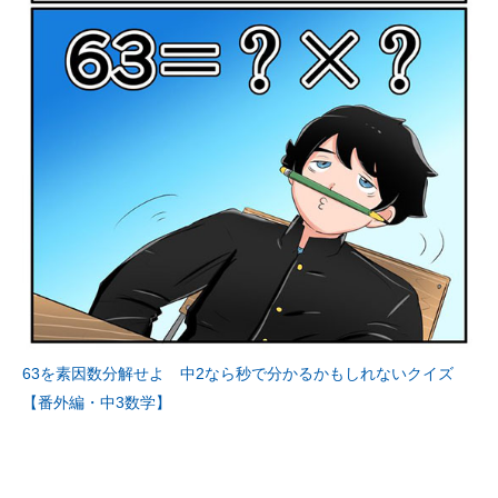
63を素因数分解せよ 中2なら秒で分かるかもしれないクイズ
【番外編・中3数学】