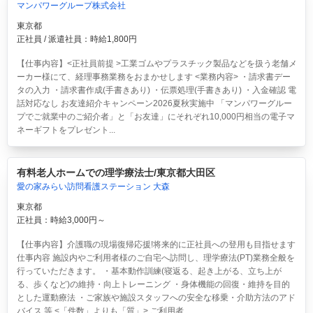
マンパワーグループ株式会社
東京都
正社員 / 派遣社員：時給1,800円
【仕事内容】<正社員前提 >工業ゴムやプラスチック製品などを扱う老舗メ
ーカー様にて、経理事務業務をおまかせします <業務内容> ・請求書デー
タの入力 ・請求書作成(手書きあり) ・伝票処理(手書きあり) ・入金確認 電
話対応なし お友達紹介キャンペーン2026夏秋実施中 「マンパワーグルー
プでご就業中のご紹介者」と「お友達」にそれぞれ10,000円相当の電子マ
ネーギフトをプレゼント...
有料老人ホームでの理学療法士/東京都大田区
愛の家みらい訪問看護ステーション 大森
東京都
正社員：時給3,000円～
【仕事内容】介護職の現場復帰応援!将来的に正社員への登用も目指せます
仕事内容 施設内やご利用者様のご自宅へ訪問し、理学療法(PT)業務全般を
行っていただきます。 ・基本動作訓練(寝返る、起き上がる、立ち上が
る、歩くなど)の維持・向上トレーニング ・身体機能の回復・維持を目的
とした運動療法 ・ご家族や施設スタッフへの安全な移乗・介助方法のアド
バイス 等 <「件数」よりも「質」> ご利用者...