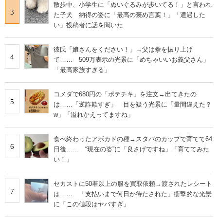
散歩中、小学生に「ぬいぐるみが歩いてる！」と言われ
3
た子犬 納得の姿に「最高の褒め言葉！」「遭遇した
い」投稿者に話を聞いた
彼氏「娘さんをください！」→父は拳を振り上げ
4
て…… 509万表示の光景に「めちゃいいお義父さん」
「最高家族すぎる」
コメダで680円の「ポテチキ」を注文→出てきたの
5
は……「逆詐欺すぎ」 目を疑う光景に「量間違えた？
w」「溢れかえってますね」
食べ終わったアボカドの種→スタバのカップで育てて64
6
日後…… “現在の姿”に「良さげですね」「育ててみた
い！」
セカストに50着以上の服を買取依頼→渡されたレシート
7
は…… 「支払いまで何日か待たされた」衝撃的な光景
に「この値段はヤバすぎ」