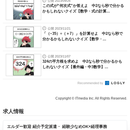
公開 2023/09/26
この式が“何次式”か答えよ 中2なら秒で分かる
かもしれないクイズ【数学・式の計算...
公開 2023/11/21
「（−35）÷（＋7）」を計算せよ 中2なら秒で
分かるかもしれないクイズ【数学・...
公開 2023/11/07
324の平方根を求めよ 中2なら秒で分かるかも
しれないクイズ【番外編・中3数学】...
Recommended by
Copyright © ITmedia Inc. All Rights Reserved.
求人情報
エルダー歓迎 紹介予定派遣・ 経験少なめOK×経理事務