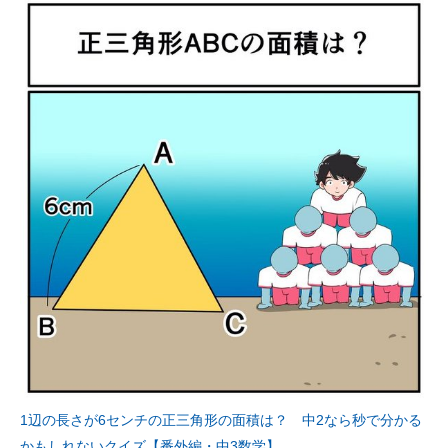
1辺の長さが6センチの正三角形の面積は？ 中2なら秒で分かる
かもしれないクイズ【番外編・中3数学】