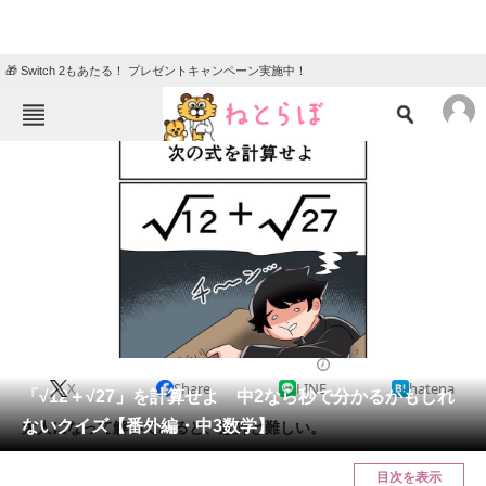
🎁 Switch 2もあたる！ プレゼントキャンペーン実施中！
ねとらぼメニュー
TOP
ニュース
エンタメ
クイズ
グルメ
地域
住まい
教育・育児
動物
リサーチ
2023/10/05 10:30（公開）
X
Share
LINE
hatena
会員記事
「√12＋√27」を計算せよ 中2なら秒で分かるかもしれ
ないクイズ【番外編・中3数学】
大人になって解いてみると、意外と難しい。
メディア
目次を表示
注目記事を集めた総合ページ