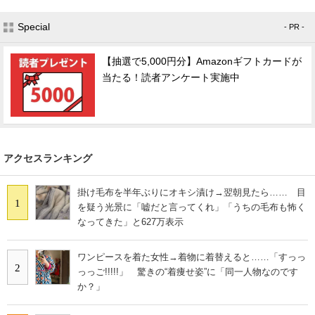
Special
- PR -
【抽選で5,000円分】Amazonギフトカードが
当たる！読者アンケート実施中
アクセスランキング
掛け毛布を半年ぶりにオキシ漬け→翌朝見たら…… 目
1
を疑う光景に「嘘だと言ってくれ」「うちの毛布も怖く
なってきた」と627万表示
ワンピースを着た女性→着物に着替えると……「すっっ
2
っっご!!!!!」 驚きの“着痩せ姿”に「同一人物なのです
か？」