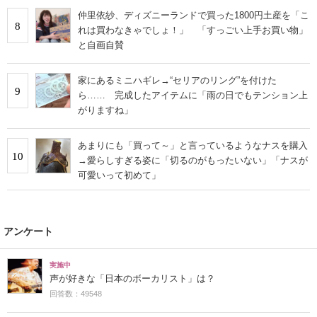
仲里依紗、ディズニーランドで買った1800円土産を「こ
8
れは買わなきゃでしょ！」 「すっごい上手お買い物」
と自画自賛
家にあるミニハギレ→“セリアのリング”を付けた
9
ら…… 完成したアイテムに「雨の日でもテンション上
がりますね」
あまりにも「買って～」と言っているようなナスを購入
10
→愛らしすぎる姿に「切るのがもったいない」「ナスが
可愛いって初めて」
アンケート
実施中
声が好きな「日本のボーカリスト」は？
回答数：49548