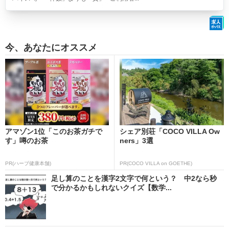
今、あなたにオススメ
アマゾン1位「このお茶ガチで
シェア別荘「COCO VILLA Ow
す」噂のお茶
ners」3選
PR(ハーブ健康本舗)
PR(COCO VILLA on GOETHE)
足し算のことを漢字2文字で何という？ 中2なら秒
で分かるかもしれないクイズ【数学...