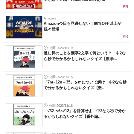
PR
Amazon
Amazon今日も見逃せない！80%OFF以上が
続々登場
PR
公開 2023/10/19
足し算のことを漢字2文字で何という？ 中2な
ら秒で分かるかもしれないクイズ【数学...
公開 2023/09/15
「7m−12n＝35」をmについて解け 中2なら秒
で分かるかもしれないクイズ【数...
公開 2023/11/16
「√32−√6×√12」を計算せよ 中2なら秒で分か
るかもしれないクイズ【番外編...