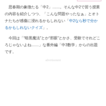
思春期の象徴たる「中2」……。そんな中2で習う授業
ITの今と未来を見通す
の内容を紹介しつつ、「こんな問題やったなぁ」とオト
スマホと通信の最新トレンド
ナたちが感傷に浸れるかもしれない「
中2なら秒で分か
るかもしれないクイズ
」。
進化するPCとデバイスの未来
今回は「“暗黒魔法”とか“邪眼”とかさ、受験でそれどこ
好きが集まる 比べて選べる
ろじゃないよね……」な番外編「中3数学」からの出題
ビジネスと働き方のヒント
です。
advertisement
AI活用のいまが分かる
企業ITのトレンドを詳説
経営リーダーのコミュニティ
マーケ×ITの今がよく分かる
ITエンジニア向け専門サイト