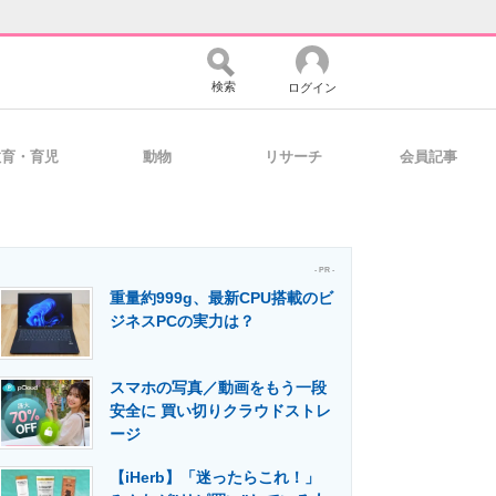
検索
ログイン
教育・育児
動物
リサーチ
会員記事
バイスの未来
好きが集まる 比べて選べる
- PR -
重量約999g、最新CPU搭載のビ
コミュニティ
マーケ×ITの今がよく分かる
ジネスPCの実力は？
スマホの写真／動画をもう一段
・活用を支援
安全に 買い切りクラウドストレ
ージ
【iHerb】「迷ったらこれ！」