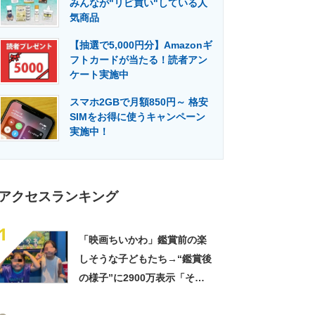
みんなが"リピ買い"している人
門メディア
建設×テクノロジーの最前線
気商品
【抽選で5,000円分】Amazonギ
フトカードが当たる！読者アン
ケート実施中
スマホ2GBで月額850円～ 格安
SIMをお得に使うキャンペーン
実施中！
アクセスランキング
1
「映画ちいかわ」鑑賞前の楽
しそうな子どもたち→“鑑賞後
の様子”に2900万表示「そう
なるわなw」「分かるよ」