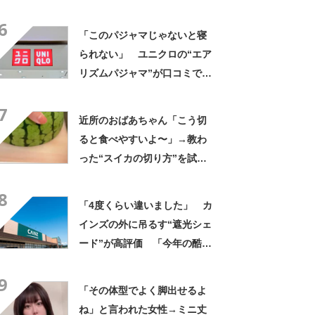
んなに自慢したい」
6
「このパジャマじゃないと寝
られない」 ユニクロの“エア
リズムパジャマ”が口コミで好
評 「冷房をつけっぱなしで
7
も長袖がありがたい」「夏で
近所のおばあちゃん「こう切
も暑く感じない」
ると食べやすいよ〜」→教わ
った“スイカの切り方”を試し
てみると…… 目からウロコ
8
の光景に「やってみます」
「4度くらい違いました」 カ
インズの外に吊るす“遮光シェ
ード”が高評価 「今年の酷暑
にも活躍」「風通しもよくし
9
っかり遮光」の声
「その体型でよく脚出せるよ
ね」と言われた女性→ミニ丈