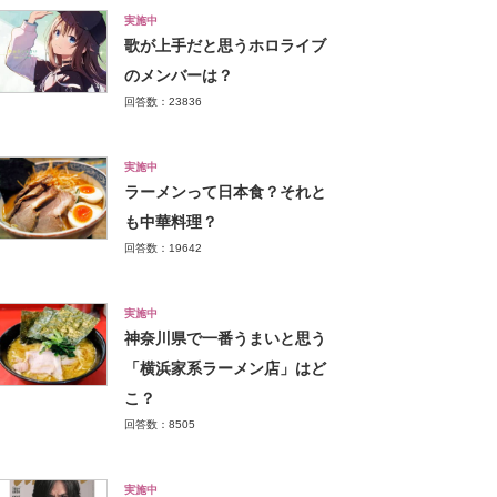
実施中
歌が上手だと思うホロライブ
のメンバーは？
回答数：23836
実施中
ラーメンって日本食？それと
も中華料理？
回答数：19642
実施中
神奈川県で一番うまいと思う
「横浜家系ラーメン店」はど
こ？
回答数：8505
実施中