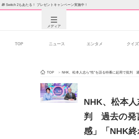
🎁 Switch 2もあたる！ プレゼントキャンペーン実施中！
メディア
TOP
ニュース
エンタメ
クイズ
注目記事を集めた総合ページ
ITの今
TOP
>
NHK、松本人志ら“性”を語る特番に起用で批判 過去の
ビジネスと働き方のヒント
AI活用
NHK、松本
判 過去の発
ITエンジニア向け専門サイト
企業向けI
感」「NHK