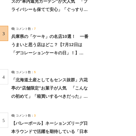
ズの“車内遮光カーテン”が大人気 「プ
ライバシーも保てて安心」「ぐっすり眠
れました」（2/2） | ライフ ねとらぼリ
サーチ：2ページ目
コメント数：
7
3
兵庫県の「ケーキ」の名店10選！ 一番
うまいと思う店はどこ？【7月12日は
「デコレーションケーキの日」！】
（2/4） | 兵庫県 ねとらぼリサーチ：2ペ
ージ目
コメント数：
5
4
「北海道土産としてもセンス抜群」六花
亭の“店舗限定”お菓子が人気 「こんな
の初めて」「箱買いするべきだった」
（1/2） | 北海道 ねとらぼリサーチ
コメント数：
3
5
【バレーボール】ネーションズリーグ日
本ラウンドで活躍を期待している「日本