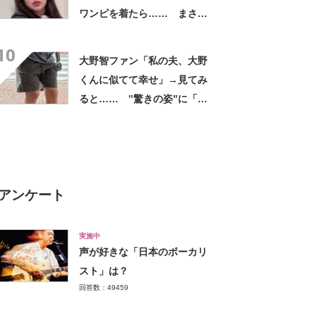
ワンピを着たら…… まさか
の姿に「『マジか！』って叫
10
んだ」「スーパーオシャレ」
大野智ファン「私の夫、大野
くんに似てて幸せ」→見てみ
ると…… ‟驚きの姿”に「最
高すぎません？」「本物かと
思いました！」
アンケート
実施中
声が好きな「日本のボーカリ
スト」は？
回答数：49459