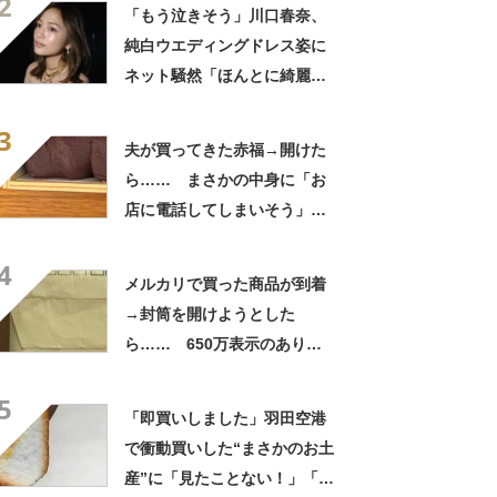
2
「いったい何が」
「もう泣きそう」川口春奈、
純白ウエディングドレス姿に
ネット騒然「ほんとに綺麗」
「この笑顔が切なすぎる」
3
夫が買ってきた赤福→開けた
ら…… まさかの中身に「お
店に電話してしまいそう」
「さすがに初めて見ました
4
笑」と107万表示
メルカリで買った商品が到着
→封筒を開けようとした
ら…… 650万表示のありえ
ない光景に「完全に想定外す
5
ぎて笑った」「何者？」
「即買いしました」羽田空港
で衝動買いした“まさかのお土
産”に「見たことない！」「み