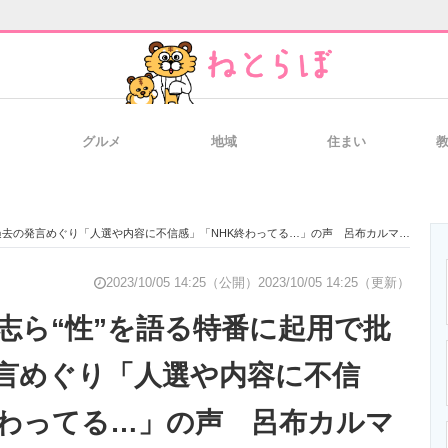
グルメ
地域
住まい
と未来を見通す
スマホと通信の最新トレンド
進化するPCとデ
発言めぐり「人選や内容に不信感」「NHK終わってる…」の声 呂布カルマは挑発めいた投稿多数
のいまが分かる
企業ITのトレンドを詳説
経営リーダーの
2023/10/05 14:25（公開）
2023/10/05 14:25（更新）
人志ら“性”を語る特番に起用で批
言めぐり「人選や内容に不信
T製品の総合サイト
IT製品の技術・比較・事例
製造業のIT導入
終わってる…」の声 呂布カルマ