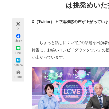
は挑発めいた
モノづくり技術者専門サイト
エレクトロ
X（Twitter）上で違和感の声が上がってい
ちょっと気になるネットの話題
X
Share
「ちょっと話しにくい“性”の話題を出演者
特番に、お笑いコンビ「ダウンタウン」の松本
LINE
が上がっています。
hatena
Home