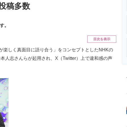
投稿多数
ニクス専門サイト
電子設計の基本と応用
エネルギーの専
ます。
目次を表示
が楽しく真面目に語り合う」をコンセプトとしたNHKの
人志さんらが起用され、X（Twitter）上で違和感の声