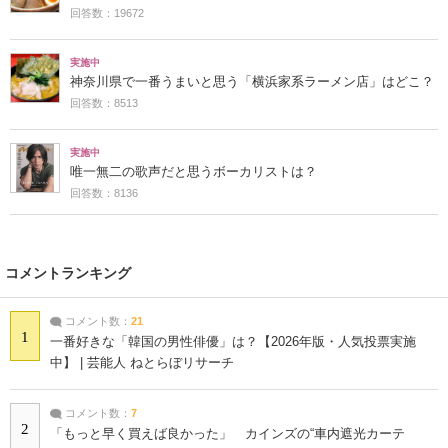
回答数：19672
実施中
神奈川県で一番うまいと思う「横浜家系ラーメン店」はどこ？
回答数：8513
実施中
唯一無二の歌声だと思うボーカリストは？
回答数：8136
コメントランキング
コメント数：
21
1
一番好きな「韓国の男性俳優」は？【2026年版・人気投票実施
中】 | 芸能人 ねとらぼリサーチ
コメント数：
7
2
「もっと早く買えば良かった」 カインズの“車内遮光カーテ