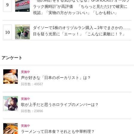
「他の時計をする気がなくなる」G-SHOCKの“オールブ
9
ラック腕時計”が高評価 「ちらっと見ただけで確実に
視認」「実物の方がカッコいい」「しかも軽い」
ダイソーで1株のオリヅルラン購入→1年でまさかの……
10
目を疑う光景に「エーッ！」「こんなに素敵に！？」
アンケート
実施中
声が好きな「日本のボーカリスト」は？
回答数：49567
実施中
歌が上手だと思うホロライブのメンバーは？
回答数：23896
実施中
ラーメンって日本食？それとも中華料理？