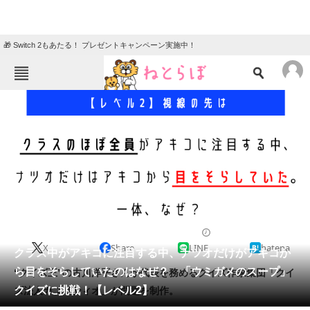
🎁 Switch 2もあたる！ プレゼントキャンペーン実施中！
ねとらぼメニュー
TOP
ニュース
エンタメ
クイズ
グルメ
地域
住まい
教育・育児
動物
リサーチ
2023/10/09 20:05（公開）
X
Share
LINE
hatena
会員記事
クラス中がアキコに注目する中、ナツオだけがアキコか
ら目をそらしていたのはなぜ？ 「ウミガメのスープ」
“クイズ王”の古川洋平さんが代表を務めるクイズ作家集団「クイ
メディア
クイズに挑戦！【レベル2】
ズ法人カプリティオ」が問題を制作。
注目記事を集めた総合ページ