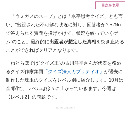
目次を表示
ITの今と未来を見通す
「ウミガメのスープ」とは「水平思考クイズ」とも言
い、“出題された不可解な状況に対し、回答者がYes/No
スマホと通信の最新トレンド
で答えられる質問を投げかけて、状況を絞っていくゲー
進化するPCとデバイスの未来
ム”のこと。最終的に
出題者が想定した真相
を突き止める
ことができればクリアとなります。
好きが集まる 比べて選べる
ビジネスと働き方のヒント
ねとらぼでは“クイズ王”の古川洋平さんが代表を務め
るクイズ作家集団
「クイズ法人カプリティオ」
が過去に
AI活用のいまが分かる
制作した珠玉のクイズをレベル別に紹介します。10月は
企業ITのトレンドを詳説
全4問で、レベルは徐々に上がっていきます。今週は
【レベル2】の問題です。
経営リーダーのコミュニティ
advertisement
マーケ×ITの今がよく分かる
ITエンジニア向け専門サイト