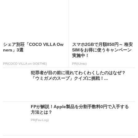
シェア別荘「COCO VILLA Ow
スマホ2GBで月額850円～ 格安
ners」3選
SIMをお得に使うキャンペーン
実施中！
PR(COCO VILLA on GOETHE)
PR(IIJmio)
犯罪者が目の前に現れてわくわくしたのはなぜ？
「ウミガメのスープ」クイズに挑戦！...
FPが解説！Apple製品を分割手数料0円で入手する
方法とは？
PR(Fav-Log)