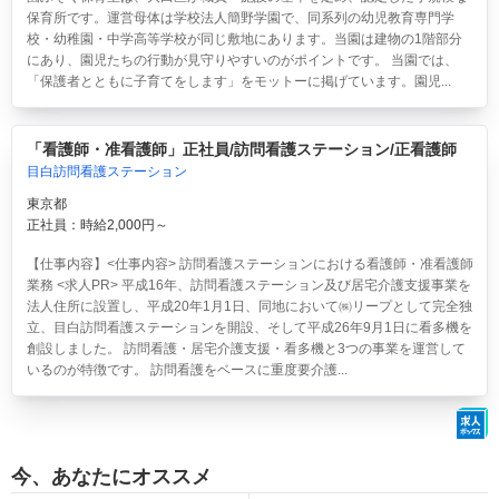
保育所です。運営母体は学校法人簡野学園で、同系列の幼児教育専門学
校・幼稚園・中学高等学校が同じ敷地にあります。当園は建物の1階部分
にあり、園児たちの行動が見守りやすいのがポイントです。 当園では、
「保護者とともに子育てをします」をモットーに掲げています。園児...
「看護師・准看護師」正社員/訪問看護ステーション/正看護師
目白訪問看護ステーション
東京都
正社員：時給2,000円～
【仕事内容】<仕事内容> 訪問看護ステーションにおける看護師・准看護師
業務 <求人PR> 平成16年、訪問看護ステーション及び居宅介護支援事業を
法人住所に設置し、平成20年1月1日、同地において㈱リープとして完全独
立、目白訪問看護ステーションを開設、そして平成26年9月1日に看多機を
創設しました。 訪問看護・居宅介護支援・看多機と3つの事業を運営して
いるのが特徴です。 訪問看護をベースに重度要介護...
今、あなたにオススメ