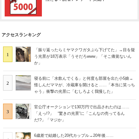
アクセスランキング
「振り返ったらミヤマクワガタぶら下げてた」→目を疑
1
う光景が18万表示「うそだろwww」「そこ痛覚ないん
か」
寝る前に「水飲んでくる」と何度も部屋を出た小5娘→
2
怪しんだママが、冷蔵庫を開けると……「本当に笑っち
ゃう」衝撃の光景に「むしろよく我慢した」
官公庁オークションで130万円で出品されたのは……
3
「えっ!?」 “驚きの光景”に「こんなの売ってるん
だ!?」「マジか」
6歳差で結婚した20代カップル→20年後……