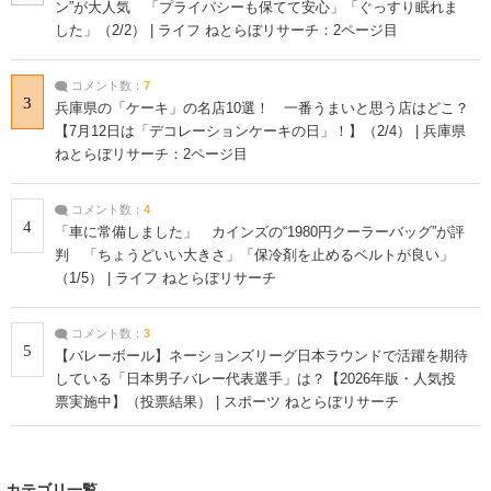
ン”が大人気 「プライバシーも保てて安心」「ぐっすり眠れま
した」（2/2） | ライフ ねとらぼリサーチ：2ページ目
コメント数：
7
3
兵庫県の「ケーキ」の名店10選！ 一番うまいと思う店はどこ？
【7月12日は「デコレーションケーキの日」！】（2/4） | 兵庫県
ねとらぼリサーチ：2ページ目
コメント数：
4
4
「車に常備しました」 カインズの“1980円クーラーバッグ”が評
判 「ちょうどいい大きさ」「保冷剤を止めるベルトが良い」
（1/5） | ライフ ねとらぼリサーチ
コメント数：
3
5
【バレーボール】ネーションズリーグ日本ラウンドで活躍を期待
している「日本男子バレー代表選手」は？【2026年版・人気投
票実施中】（投票結果） | スポーツ ねとらぼリサーチ
カテゴリ一覧