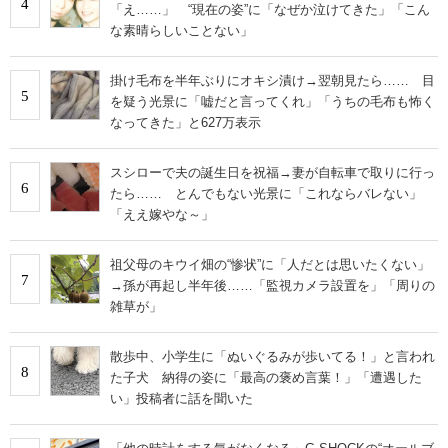
4
「え……」 “現在の姿”に「なぜか泣けてきた」「こん
な素晴らしいことない」
掛け毛布を半年ぶりにオキシ漬け→翌朝見たら…… 目
5
を疑う光景に「嘘だと言ってくれ」「うちの毛布も怖く
なってきた」と627万表示
スシローで夫の誕生日を祝福→妻が自転車で取りに行っ
6
たら…… とんでもない光景に「これならバレない」
「ええ嫁やな～」
祖父母のキウイ畑の“惨状”に「人だとは思いたくない」
7
→孫が再起し半年後……「監視カメラ設置を」「周りの
雑草が」
散歩中、小学生に「ぬいぐるみが歩いてる！」と言われ
8
た子犬 納得の姿に「最高の褒め言葉！」「遭遇した
い」投稿者に話を聞いた