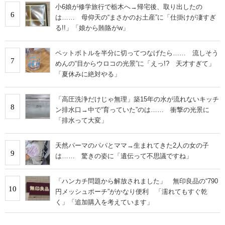
小6娘が修学旅行で栃木へ→帰宅後、取り出したの
6
は…… 母仰天の“まさかのお土産”に「仕掛けが凄すぎ
る!!」「娘から賄賂がw」
ペットボトルを半分に切ってつなげたら…… 流しそう
7
めんの“目からウロコの光景”に「えっ!? 天才すぎて」
「夏休みに絶対やる」
「高圧洗浄だけじゃ無理」築15年の水が流れないキッチ
8
ン排水口→中で“育っていた”のは…… 衝撃の光景に
「排水って大変」
天然パーマのパパとママ→生まれてきた2人の女の子
9
は…… 驚きの姿に「遺伝って不思議ですね」
「ハンカチ問題から解放されました」 無印良品の“790
10
円メッシュポーチ”がかなり便利 「濡れてもすぐ乾
く」「追加購入を考えています」