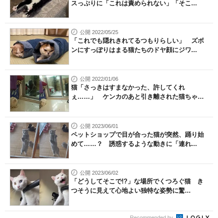
スっぷりに「これは責められない」「そこ...
公開 2022/05/25
「これでも隠れきれてるつもりらしい」 ズボ
ンにすっぽりはまる猫たちのドヤ顔にジワ...
公開 2022/01/06
猫「さっきはすまなかった、許してくれ
ぇ……」 ケンカのあと引き離された猫ちゃ
ん、...
公開 2023/06/01
ペットショップで目が合った猫が突然、踊り始
めて……？ 誘惑するような動きに「連れ...
公開 2023/06/02
「どうしてそこで!?」な場所でくつろぐ猫 き
つそうに見えて心地よい独特な姿勢に驚...
Recommended by