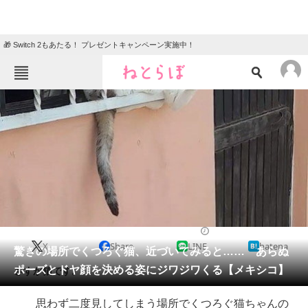
🎁 Switch 2もあたる！ プレゼントキャンペーン実施中！
ねとらぼメニュー
TOP
ニュース
エンタメ
クイズ
グルメ
地域
住まい
教育・育児
動物
リサーチ
2023/10/14 15:00（公開）
X
Share
LINE
hatena
会員記事
驚きの場所でくつろぐ猫、近づいてみると…… あらぬ
ポーズとドヤ顔を決める姿にジワジワくる【メキシコ】
さすが猫です。
メディア
思わず二度見してしまう場所でくつろぐ猫ちゃんの
注目記事を集めた総合ページ