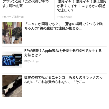
アマゾン1位「このお茶ガチで
階段イヤ！ 階段イヤ！夏は階段
す」噂のお茶
が暑くてイヤ！ →まさかの発想
で涼しく？
PR(ハーブ健康本舗)
PR(ねとらぼ)
「ニャにか問題でも？」 驚きの場所でくつろぐ猫
ちゃんの“鋼の腹筋”に注目が集まる...
FPが解説！Apple製品を分割手数料0円で入手する
方法とは？
PR(Fav-Log)
暖炉の前で転がるニャンコ あまりのリラックスっ
ぷりに「これは責められない」「そこ...