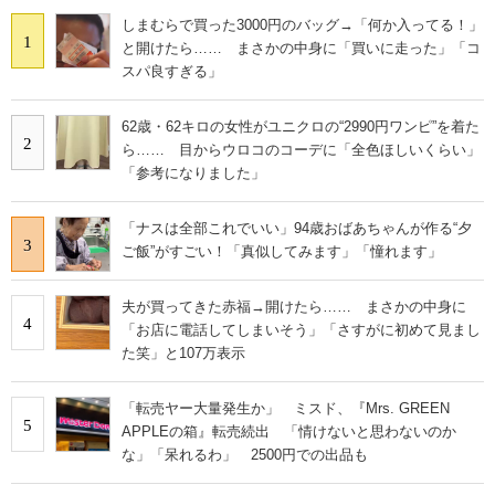
しまむらで買った3000円のバッグ→「何か入ってる！」
1
と開けたら…… まさかの中身に「買いに走った」「コ
スパ良すぎる」
62歳・62キロの女性がユニクロの“2990円ワンピ”を着た
2
ら…… 目からウロコのコーデに「全色ほしいくらい」
「参考になりました」
「ナスは全部これでいい」94歳おばあちゃんが作る“夕
3
ご飯”がすごい！「真似してみます」「憧れます」
夫が買ってきた赤福→開けたら…… まさかの中身に
4
「お店に電話してしまいそう」「さすがに初めて見まし
た笑」と107万表示
「転売ヤー大量発生か」 ミスド、『Mrs. GREEN
5
APPLEの箱』転売続出 「情けないと思わないのか
な」「呆れるわ」 2500円での出品も