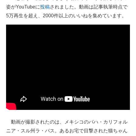
姿がYouTubeに
投稿
されました。動画は記事執筆時点で
ITの今と未来を見通す
5万再生を超え、2000件以上のいいねを集めています。
スマホと通信の最新トレンド
進化するPCとデバイスの未来
好きが集まる 比べて選べる
ビジネスと働き方のヒント
AI活用のいまが分かる
企業ITのトレンドを詳説
経営リーダーのコミュニティ
マーケ×ITの今がよく分かる
動画が撮影されたのは、メキシコのバハ・カリフォル
ITエンジニア向け専門サイト
ニア・スル州ラ・パス。あるお宅で目撃された猫ちゃん