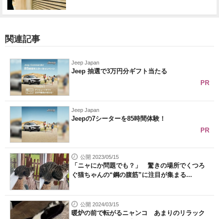
関連記事
Jeep Japan
Jeep 抽選で3万円分ギフト当たる
PR
Jeep Japan
Jeepの7シーターを85時間体験！
PR
公開 2023/05/15
「ニャにか問題でも？」 驚きの場所でくつろ
ぐ猫ちゃんの“鋼の腹筋”に注目が集まる...
公開 2024/03/15
暖炉の前で転がるニャンコ あまりのリラック