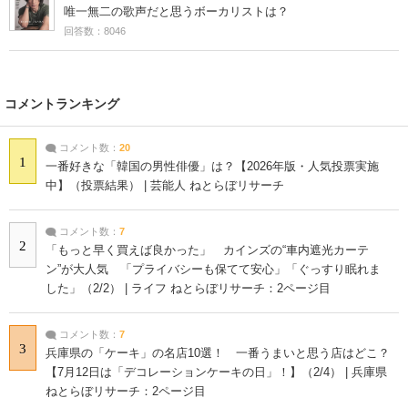
唯一無二の歌声だと思うボーカリストは？
回答数：8046
コメントランキング
コメント数：
20
1
一番好きな「韓国の男性俳優」は？【2026年版・人気投票実施
中】（投票結果） | 芸能人 ねとらぼリサーチ
コメント数：
7
2
「もっと早く買えば良かった」 カインズの“車内遮光カーテ
ン”が大人気 「プライバシーも保てて安心」「ぐっすり眠れま
した」（2/2） | ライフ ねとらぼリサーチ：2ページ目
コメント数：
7
3
兵庫県の「ケーキ」の名店10選！ 一番うまいと思う店はどこ？
【7月12日は「デコレーションケーキの日」！】（2/4） | 兵庫県
ねとらぼリサーチ：2ページ目