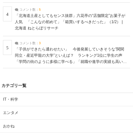
コメント数：
5
4
「北海道土産としてもセンス抜群」六花亭の“店舗限定”お菓子が
人気 「こんなの初めて」「箱買いするべきだった」（1/2） |
北海道 ねとらぼリサーチ
コメント数：
3
5
「子供ができたら通わせたい」 今後発展していきそうな“関関
同立・産近甲龍の大学”といえば？ ランキング1位に学生の声
「学問の街のように多様に学べる」「就職や進学の実績も高い」
| 大学 ねとらぼリサーチ
カテゴリ一覧
IT・科学
エンタメ
おかね