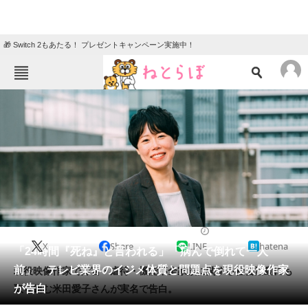
🎁 Switch 2もあたる！ プレゼントキャンペーン実施中！
ねとらぼメニュー
TOP
ニュース
エンタメ
クイズ
グルメ
地域
住まい
教育・育児
動物
リサーチ
2023/12/02 12:00（公開）
X
Share
LINE
hatena
会員記事
「24時間『死ね』と言われる」「病んで倒れて一人
前」 テレビ業界のイジメ体質と問題点を現役映像作家
現役映像作家で障害・虐待・機能不全家族に関する社会活動にも
メディア
が告白
取り組む米田愛子さんが実名で告白。
注目記事を集めた総合ページ