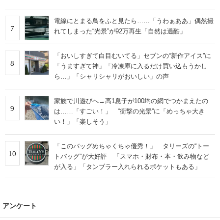
電線にとまる鳥をふと見たら……「うわぁああ」偶然撮
7
れてしまった“光景”が92万再生「自然は過酷」
「おいしすぎて白目むいてる」セブンの“新作アイス”に
8
「うますぎて神」「冷凍庫に入るだけ買い込もうかし
ら…」「シャリシャリがおいしい」の声
家族で川遊びへ→高1息子が100均の網でつかまえたの
9
は……「すごい！」 “衝撃の光景”に「めっちゃ大き
い！」「楽しそう」
「このバッグめちゃくちゃ優秀！」 タリーズの“トー
10
トバッグ”が大好評 「スマホ・財布・本・飲み物など
が入る」「タンブラー入れられるポケットもある」
アンケート