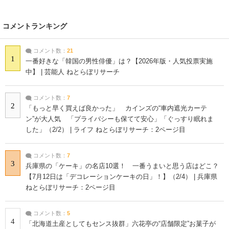
コメントランキング
コメント数：
21
1
一番好きな「韓国の男性俳優」は？【2026年版・人気投票実施
中】 | 芸能人 ねとらぼリサーチ
コメント数：
7
2
「もっと早く買えば良かった」 カインズの“車内遮光カーテ
ン”が大人気 「プライバシーも保てて安心」「ぐっすり眠れま
した」（2/2） | ライフ ねとらぼリサーチ：2ページ目
コメント数：
7
3
兵庫県の「ケーキ」の名店10選！ 一番うまいと思う店はどこ？
【7月12日は「デコレーションケーキの日」！】（2/4） | 兵庫県
ねとらぼリサーチ：2ページ目
コメント数：
5
4
「北海道土産としてもセンス抜群」六花亭の“店舗限定”お菓子が