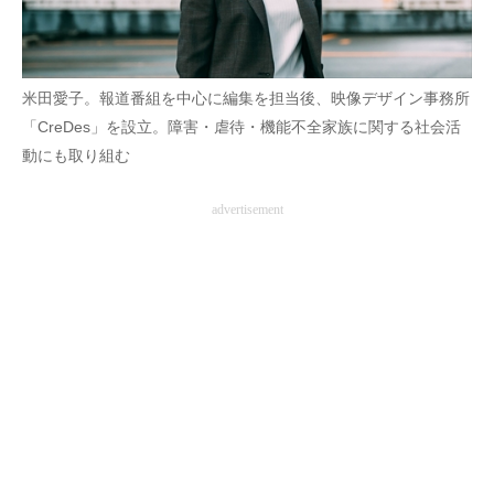
企業向けIT製品の総合サイト
IT製品の技術・比較・事例
米田愛子。報道番組を中心に編集を担当後、映像デザイン事務所
製造業のIT導入・活用を支援
「CreDes」を設立。障害・虐待・機能不全家族に関する社会活
動にも取り組む
モノづくり技術者専門サイト
advertisement
エレクトロニクス専門サイト
電子設計の基本と応用
エネルギーの専門メディア
建設×テクノロジーの最前線
ちょっと気になるネットの話題