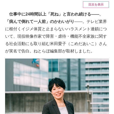
目次を表示
ITの今と未来を見通す
仕事中に24時間以上「死ね」と言われ続ける――
。
「病んで倒れて一人前」のかわいがり
――。テレビ業界
スマホと通信の最新トレンド
に根付くイジメ体質と止まらないハラスメント連鎖につ
進化するPCとデバイスの未来
いて、現役映像作家で障害・虐待・機能不全家族に関す
る社会活動にも取り組む米田愛子（こめだあいこ）さん
好きが集まる 比べて選べる
が実名で告白。ねとらぼ編集部が取材しました。
ビジネスと働き方のヒント
AI活用のいまが分かる
企業ITのトレンドを詳説
経営リーダーのコミュニティ
マーケ×ITの今がよく分かる
ITエンジニア向け専門サイト