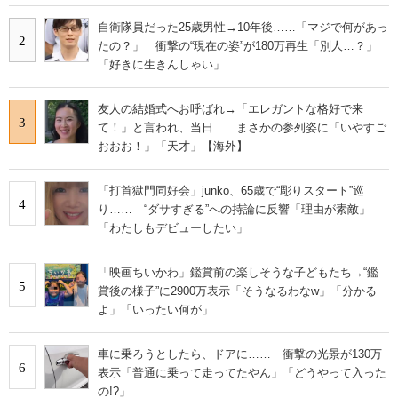
自衛隊員だった25歳男性→10年後……「マジで何があっ
2
たの？」 衝撃の“現在の姿”が180万再生「別人…？」
「好きに生きんしゃい」
友人の結婚式へお呼ばれ→「エレガントな格好で来
3
て！」と言われ、当日……まさかの参列姿に「いやすご
おおお！」「天才」【海外】
「打首獄門同好会」junko、65歳で“彫りスタート”巡
4
り…… “ダサすぎる”への持論に反響「理由が素敵」
「わたしもデビューしたい」
「映画ちいかわ」鑑賞前の楽しそうな子どもたち→“鑑
5
賞後の様子”に2900万表示「そうなるわなw」「分かる
よ」「いったい何が」
車に乗ろうとしたら、ドアに…… 衝撃の光景が130万
6
表示「普通に乗って走ってたやん」「どうやって入った
の!?」