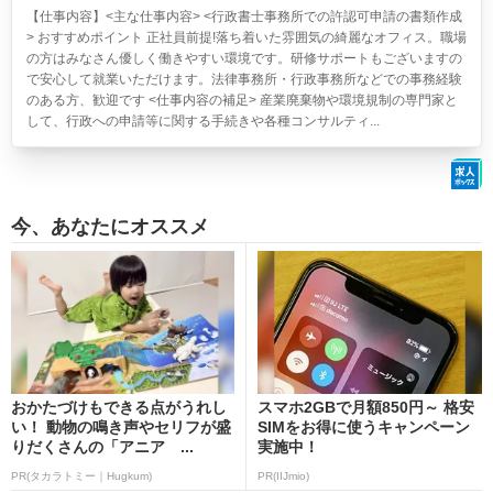
【仕事内容】<主な仕事内容> <行政書士事務所での許認可申請の書類作成
> おすすめポイント 正社員前提!落ち着いた雰囲気の綺麗なオフィス。職場
の方はみなさん優しく働きやすい環境です。研修サポートもございますの
で安心して就業いただけます。法律事務所・行政事務所などでの事務経験
のある方、歓迎です <仕事内容の補足> 産業廃棄物や環境規制の専門家と
して、行政への申請等に関する手続きや各種コンサルティ...
今、あなたにオススメ
おかたづけもできる点がうれし
スマホ2GBで月額850円～ 格安
い！ 動物の鳴き声やセリフが盛
SIMをお得に使うキャンペーン
りだくさんの「アニア ...
実施中！
PR(タカラトミー｜Hugkum)
PR(IIJmio)