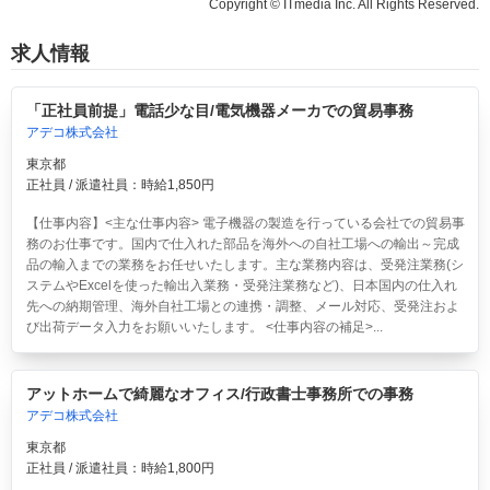
Copyright © ITmedia Inc. All Rights Reserved.
求人情報
「正社員前提」電話少な目/電気機器メーカでの貿易事務
アデコ株式会社
東京都
正社員 / 派遣社員：時給1,850円
【仕事内容】<主な仕事内容> 電子機器の製造を行っている会社での貿易事
務のお仕事です。国内で仕入れた部品を海外への自社工場への輸出～完成
品の輸入までの業務をお任せいたします。主な業務内容は、受発注業務(シ
ステムやExcelを使った輸出入業務・受発注業務など)、日本国内の仕入れ
先への納期管理、海外自社工場との連携・調整、メール対応、受発注およ
び出荷データ入力をお願いいたします。 <仕事内容の補足>...
アットホームで綺麗なオフィス/行政書士事務所での事務
アデコ株式会社
東京都
正社員 / 派遣社員：時給1,800円