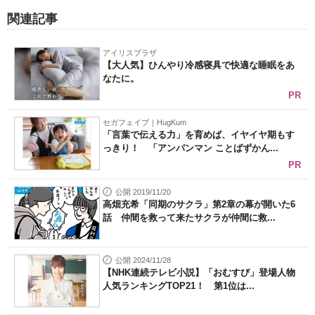
関連記事
アイリスプラザ
【大人気】ひんやり冷感寝具で快適な睡眠をあ
なたに。
PR
セガフェイブ｜HugKum
「言葉で伝える力」を育めば、イヤイヤ期もす
っきり！ 「アンパンマン ことばずかん...
PR
公開 2019/11/20
高畑充希「同期のサクラ」第2章の幕が開いた6
話 仲間を救って来たサクラが仲間に救...
公開 2024/11/28
【NHK連続テレビ小説】「おむすび」登場人物
人気ランキングTOP21！ 第1位は...