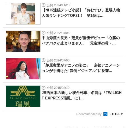
公開 2024/11/28
【NHK連続テレビ小説】「おむすび」登場人物
人気ランキングTOP21！ 第1位は...
公開 2022/04/06
中山秀征の長男・翔貴が俳優デビュー「心臓の
バクバクが止まりません」 元宝塚の母・...
公開 2024/07/08
「茅原実里がアニメの姿に」 京都アニメーシ
ョンが手掛けた“異例ビジュアル”に反響...
公開 2015/02/19
JR西日本の新しい寝台列車、名前は「TWILIGH
T EXPRESS瑞風」に |...
Recommended by