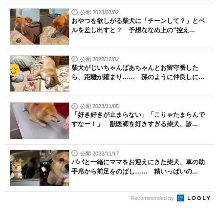
公開 2023/03/02
おやつを欲しがる柴犬に「チーンして？」とベ
ルを差し出すと？ 予想ななめ上の“控え...
公開 2022/12/02
柴犬がじいちゃんばあちゃんとお留守番した
ら、距離が縮まり…… 孫のように仲良しに...
公開 2023/11/05
「好き好きが止まらない」「こりゃたまらんで
すなー！」 獣医師を好きすぎる柴犬、診...
公開 2022/11/17
パパと一緒にママをお迎えにきた柴犬、車の助
手席から前足をのばし…… 精いっぱいの...
Recommended by