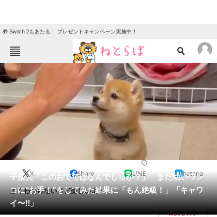
🎁 Switch 2もあたる！ プレゼントキャンペーン実施中！
ねとらぼメニュー
TOP
ニュース
エンタメ
クイズ
グルメ
地域
住まい
教育・育児
動物
リサーチ
2023/10/22 21:00（公開）
X
Share
LINE
hatena
会員記事
子柴犬「このおててはなんでしゅか？」 まだ幼いワン
コに“お手！”をしてみた結果に「もん絶級！」「キャワ
よくわからないけど楽しいよ！
メディア
イ〜!!」
目次を表示
注目記事を集めた総合ページ