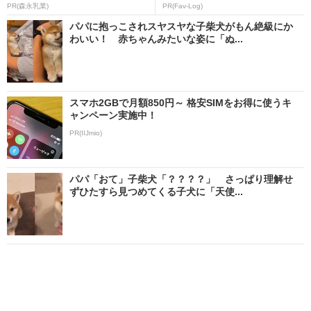
PR(森永乳業)
PR(Fav-Log)
パパに抱っこされスヤスヤな子柴犬がもん絶級にか
わいい！ 赤ちゃんみたいな姿に「ぬ...
スマホ2GBで月額850円～ 格安SIMをお得に使うキ
ャンペーン実施中！
PR(IIJmio)
パパ「おて」子柴犬「？？？？」 さっぱり理解せ
ずひたすら見つめてくる子犬に「天使...