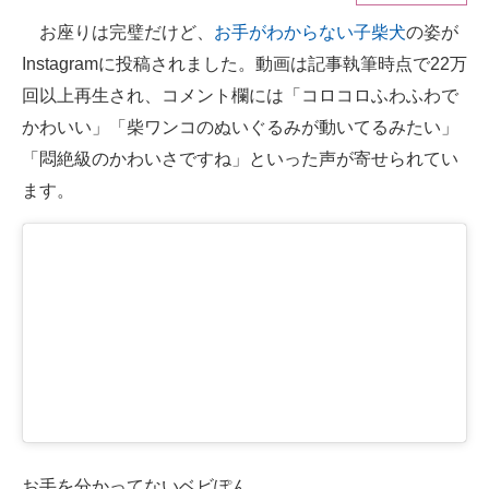
お座りは完璧だけど、
お手がわからない子柴犬
の姿が
ITの今と未来を見通す
Instagramに投稿されました。動画は記事執筆時点で22万
スマホと通信の最新トレンド
回以上再生され、コメント欄には「コロコロふわふわで
かわいい」「柴ワンコのぬいぐるみが動いてるみたい」
進化するPCとデバイスの未来
「悶絶級のかわいさですね」といった声が寄せられてい
好きが集まる 比べて選べる
ます。
ビジネスと働き方のヒント
AI活用のいまが分かる
企業ITのトレンドを詳説
経営リーダーのコミュニティ
マーケ×ITの今がよく分かる
ITエンジニア向け専門サイト
お手を分かってないベビぽん