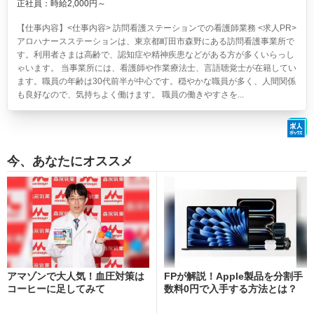
正社員：時給2,000円～
【仕事内容】<仕事内容> 訪問看護ステーションでの看護師業務 <求人PR>
アロハナースステーションは、東京都町田市森野にある訪問看護事業所で
す。利用者さまは高齢で、認知症や精神疾患などがある方が多くいらっし
ゃいます。 当事業所には、看護師や作業療法士、言語聴覚士が在籍してい
ます。職員の年齢は30代前半が中心です。穏やかな職員が多く、人間関係
も良好なので、気持ちよく働けます。 職員の働きやすさを...
今、あなたにオススメ
アマゾンで大人気！血圧対策は
FPが解説！Apple製品を分割手
コーヒーに足してみて
数料0円で入手する方法とは？