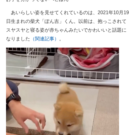
企業向けIT製品の総合サイト
あいらしい姿を見せてくれているのは、2021年10月19
IT製品の技術・比較・事例
日生まれの柴犬「ぽん吉」くん。以前は、抱っこされて
スヤスヤと寝る姿が赤ちゃんみたいでかわいいと話題に
製造業のIT導入・活用を支援
なりました
（関連記事）
。
モノづくり技術者専門サイト
エレクトロニクス専門サイト
電子設計の基本と応用
エネルギーの専門メディア
建設×テクノロジーの最前線
ちょっと気になるネットの話題