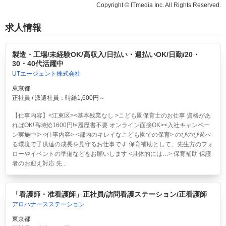
Copyright © ITmedia Inc. All Rights Reserved.
求人情報
製造・工場/未経験OK/高収入/日払い・週払いOK/日勤/20・
30・40代活躍中
UTエージェント株式会社
東京都
正社員 / 派遣社員：時給1,600円～
【仕事内容】<江東区><基本残業なし >こども園保育士のお仕事 資格があ
ればOK!高時給1600円!<履歴書不要 オンライン面接OK><入社キャンペー
ン実施中!> <仕事内容> <都内のキレイなこども園での保育> のびのび遊べ
る環境で子供達の成長を見守るお仕事です 保育補助として、先生方のフォ
ローやイベントの準備などをお願いします <具体的には…> 保育補助 保護
者のお迎え対応 先...
「看護師・准看護師」正社員/訪問看護ステーション/正看護師
アロハナースステーション
東京都