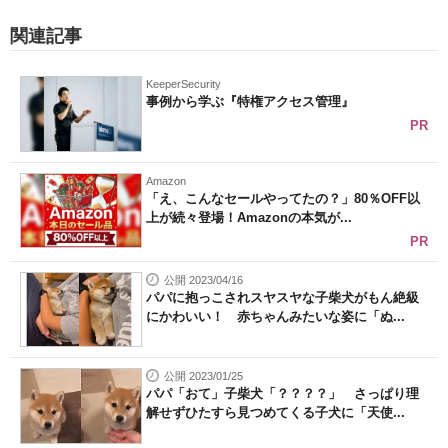
関連記事
KeeperSecurity
事例から学ぶ『特権アクセス管理』
PR
Amazon
「え、こんなセールやってたの？」80％OFF以
上が続々登場！Amazonの本気が...
PR
公開 2023/04/16
パパに抱っこされスヤスヤな子柴犬がもん絶級
にかわいい！ 赤ちゃんみたいな姿に「ぬ...
公開 2023/01/25
パパ「おて」子柴犬「？？？？」 さっぱり理
解せずひたすら見つめてくる子犬に「天使...