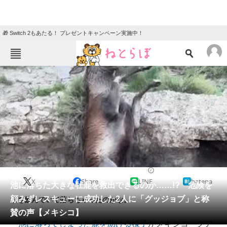
🎁 Switch 2もあたる！ プレゼントキャンペーン実施中！
ねとらぼメニュー
TOP
ニュース
エンタメ
クイズ
グルメ
地域
住まい
教育・育児
動物
リサーチ
2023/10/23 15:00（公開）
X
Share
LINE
hatena
会員記事
池に落ちた大きな牡鹿を救出できるのか……!? 危険を
顧みずレスキューに成功した2人に「グッジョブ」と称
水を飲んでいて落ちちゃったのかな。
メディア
賛の声【メキシコ】
池に落ちてしまった鹿を助ける様子
がメキシコ・グア
注目記事を集めた総合ページ