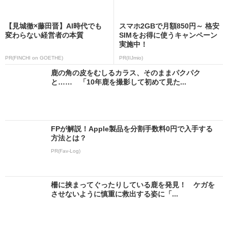
【見城徹×藤田晋】AI時代でも
スマホ2GBで月額850円～ 格安
変わらない経営者の本質
SIMをお得に使うキャンペーン
実施中！
PR(FINCHI on GOETHE)
PR(IIJmio)
鹿の角の皮をむしるカラス、そのままパクパク
と…… 「10年鹿を撮影して初めて見た...
FPが解説！Apple製品を分割手数料0円で入手する
方法とは？
PR(Fav-Log)
柵に挟まってぐったりしている鹿を発見！ ケガを
させないように慎重に救出する姿に「...