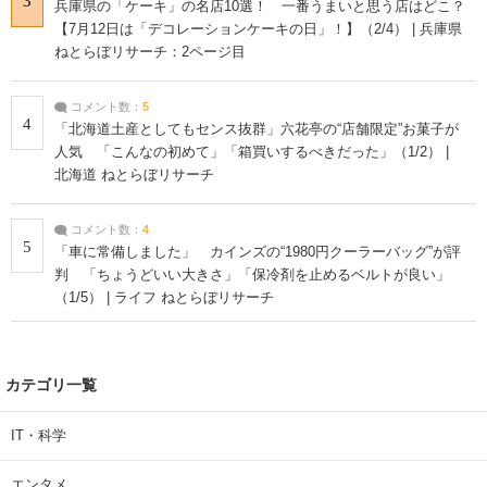
3
兵庫県の「ケーキ」の名店10選！ 一番うまいと思う店はどこ？
【7月12日は「デコレーションケーキの日」！】（2/4） | 兵庫県
ねとらぼリサーチ：2ページ目
コメント数：
5
4
「北海道土産としてもセンス抜群」六花亭の“店舗限定”お菓子が
人気 「こんなの初めて」「箱買いするべきだった」（1/2） |
北海道 ねとらぼリサーチ
コメント数：
4
5
「車に常備しました」 カインズの“1980円クーラーバッグ”が評
判 「ちょうどいい大きさ」「保冷剤を止めるベルトが良い」
（1/5） | ライフ ねとらぼリサーチ
カテゴリ一覧
IT・科学
エンタメ