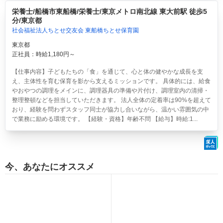
栄養士/船橋市東船橋/栄養士/東京メトロ南北線 東大前駅 徒歩5
分/東京都
社会福祉法人ちとせ交友会 東船橋ちとせ保育園
東京都
正社員：時給1,180円～
【仕事内容】子どもたちの「食」を通じて、心と体の健やかな成長を支
え、主体性を育む保育を影から支えるミッションです。 具体的には、給食
やおやつの調理をメインに、調理器具の準備や片付け、調理室内の清掃・
整理整頓などを担当していただきます。 法人全体の定着率は90%を超えて
おり、経験を問わずスタッフ同士が協力し合いながら、温かい雰囲気の中
で業務に励める環境です。 【経験・資格】年齢不問 【給与】時給:1...
今、あなたにオススメ