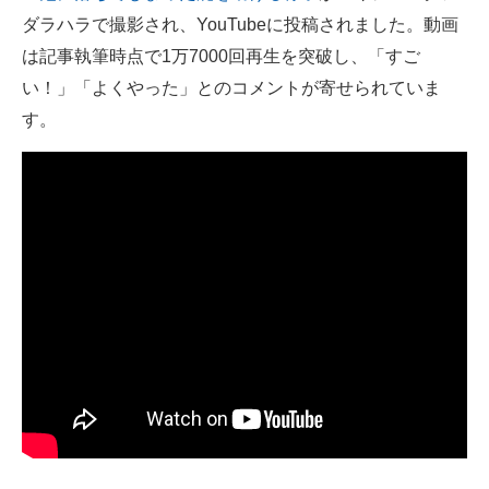
ダラハラで撮影され、YouTubeに投稿されました。動画
ITの今と未来を見通す
は記事執筆時点で1万7000回再生を突破し、「すご
い！」「よくやった」とのコメントが寄せられていま
スマホと通信の最新トレンド
す。
進化するPCとデバイスの未来
好きが集まる 比べて選べる
ビジネスと働き方のヒント
AI活用のいまが分かる
企業ITのトレンドを詳説
経営リーダーのコミュニティ
マーケ×ITの今がよく分かる
ITエンジニア向け専門サイト