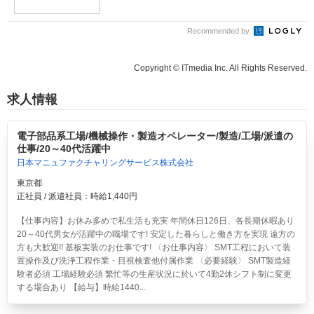
Recommended by
Copyright © ITmedia Inc. All Rights Reserved.
求人情報
電子部品系工場/機械操作・製造オペレーター/製造/工場/派遣の
仕事/20～40代活躍中
日本マニュファクチャリングサービス株式会社
東京都
正社員 / 派遣社員：時給1,440円
【仕事内容】お休み多めで私生活も充実 年間休日126日、各長期休暇あり
20～40代男女が活躍中の職場です! 安定した暮らしと働き方を実現 遠方の
方も大歓迎!! 基板実装のお仕事です! 〈お仕事内容〉 SMT工程において装
置操作及び洗浄工程作業・目視検査他付属作業 〈必要経験〉 SMT製造経
験者必須 工場経験必須 繁忙等の生産状況に於いて4勤2休シフト制に変更
する場合あり 【給与】時給1440...