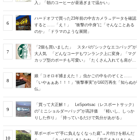
入」「朝のコーヒーが昼過ぎまで温かい」
ハードオフで買った23年前の中古カメラ→データを確認
6
すると……「え！」 “衝撃の中身”に「そんなことある
のか」「ドラマのような展開」
「2個も買いました」 スタバの“シックなエコバッグ”が
7
大人気 「どんなコーデもワンランク上に変身」「マグ
カップ型のポーチも可愛い」「たくさん入れても肩が痛
くならない」
娘「コオロギ捕まえた！」虫かごの中をのぞくと……
8
「いやぁぁあ！！！」“衝撃事実”が160万再生「知らぬが
仏」
「買って大正解！」 LeSportsac（レスポートサック）
9
の“ミニショルダーバッグ”が高評価 「軽いし、しっか
りした作り」「持っているだけで気分があがる」
草ボーボーで“手に負えなくなった庭”→片付けを頼んだ
10
ら…… 「さっぱりしましたね」「見応えありました」