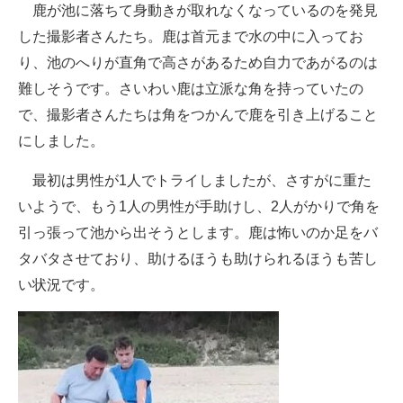
鹿が池に落ちて身動きが取れなくなっているのを発見
企業向けIT製品の総合サイト
した撮影者さんたち。鹿は首元まで水の中に入ってお
IT製品の技術・比較・事例
り、池のへりが直角で高さがあるため自力であがるのは
難しそうです。さいわい鹿は立派な角を持っていたの
製造業のIT導入・活用を支援
で、撮影者さんたちは角をつかんで鹿を引き上げること
モノづくり技術者専門サイト
にしました。
エレクトロニクス専門サイト
最初は男性が1人でトライしましたが、さすがに重た
いようで、もう1人の男性が手助けし、2人がかりで角を
電子設計の基本と応用
引っ張って池から出そうとします。鹿は怖いのか足をバ
エネルギーの専門メディア
タバタさせており、助けるほうも助けられるほうも苦し
い状況です。
建設×テクノロジーの最前線
ちょっと気になるネットの話題