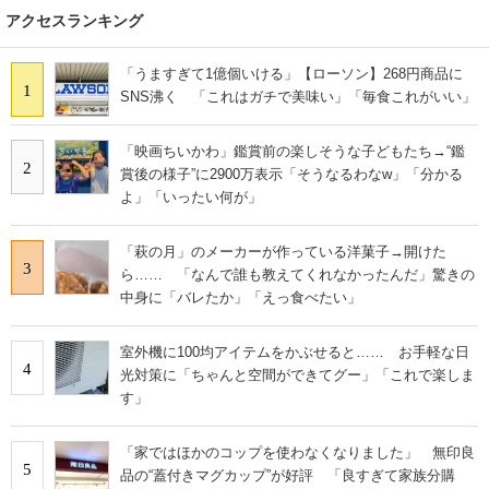
アクセスランキング
「うますぎて1億個いける」【ローソン】268円商品に
1
SNS沸く 「これはガチで美味い」「毎食これがいい」
「映画ちいかわ」鑑賞前の楽しそうな子どもたち→“鑑
2
賞後の様子”に2900万表示「そうなるわなw」「分かる
よ」「いったい何が」
「萩の月」のメーカーが作っている洋菓子→開けた
3
ら…… 「なんで誰も教えてくれなかったんだ」驚きの
中身に「バレたか」「えっ食べたい」
室外機に100均アイテムをかぶせると…… お手軽な日
4
光対策に「ちゃんと空間ができてグー」「これで楽しま
す」
「家ではほかのコップを使わなくなりました」 無印良
5
品の“蓋付きマグカップ”が好評 「良すぎて家族分購