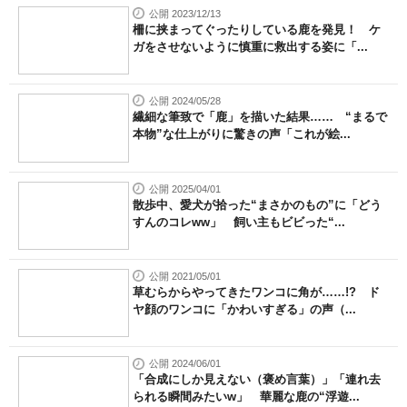
公開 2023/12/13
柵に挟まってぐったりしている鹿を発見！ ケ
ガをさせないように慎重に救出する姿に「...
公開 2024/05/28
繊細な筆致で「鹿」を描いた結果…… “まるで
本物”な仕上がりに驚きの声「これが絵...
公開 2025/04/01
散歩中、愛犬が拾った“まさかのもの”に「どう
すんのコレww」 飼い主もビビった“...
公開 2021/05/01
草むらからやってきたワンコに角が……!? ド
ヤ顔のワンコに「かわいすぎる」の声（...
公開 2024/06/01
「合成にしか見えない（褒め言葉）」「連れ去
られる瞬間みたいw」 華麗な鹿の“浮遊...