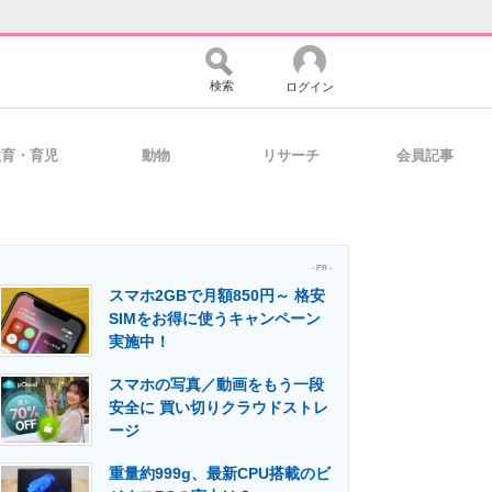
検索
ログイン
教育・育児
動物
リサーチ
会員記事
バイスの未来
好きが集まる 比べて選べる
- PR -
スマホ2GBで月額850円～ 格安
コミュニティ
マーケ×ITの今がよく分かる
SIMをお得に使うキャンペーン
実施中！
スマホの写真／動画をもう一段
・活用を支援
安全に 買い切りクラウドストレ
ージ
重量約999g、最新CPU搭載のビ