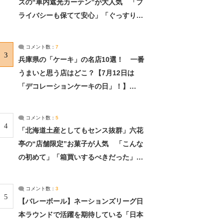
ズの“車内遮光カーテン”が大人気 「プ
ライバシーも保てて安心」「ぐっすり眠
れました」（2/2） | ライフ ねとらぼリ
サーチ：2ページ目
コメント数：
7
3
兵庫県の「ケーキ」の名店10選！ 一番
うまいと思う店はどこ？【7月12日は
「デコレーションケーキの日」！】
（2/4） | 兵庫県 ねとらぼリサーチ：2ペ
ージ目
コメント数：
5
4
「北海道土産としてもセンス抜群」六花
亭の“店舗限定”お菓子が人気 「こんな
の初めて」「箱買いするべきだった」
（1/2） | 北海道 ねとらぼリサーチ
コメント数：
3
5
【バレーボール】ネーションズリーグ日
本ラウンドで活躍を期待している「日本