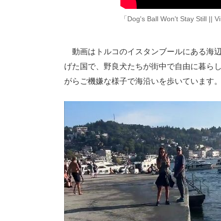
「Dog's Ball Won't Stay Still || 
動画はトルコのイスタンブールにある海辺
げた国で、野良犬たちが街中で自由に暮ら
がらご機嫌な様子で海沿いを歩いています