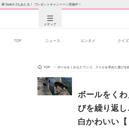
🎁 Switch 2もあたる！ プレゼントキャンペーン実施中！
メディア
TOP
ニュース
エンタメ
クイズ
注目記事を集めた総合ページ
ITの今
TOP
>
ボールをくわえたワンコ、スリルを求めた遊びを
ビジネスと働き方のヒント
AI活用
ボールをくわ
びを繰り返し
ITエンジニア向け専門サイト
企業向けI
白かわいい【