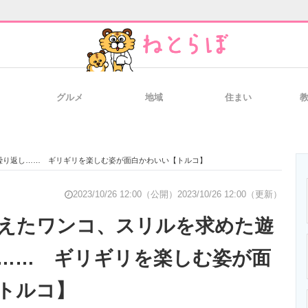
グルメ
地域
住まい
と未来を見通す
スマホと通信の最新トレンド
進化するPCとデ
繰り返し…… ギリギリを楽しむ姿が面白かわいい【トルコ】
のいまが分かる
企業ITのトレンドを詳説
経営リーダーの
2023/10/26 12:00（公開）
2023/10/26 12:00（更新）
えたワンコ、スリルを求めた遊
…… ギリギリを楽しむ姿が面
T製品の総合サイト
IT製品の技術・比較・事例
製造業のIT導入
トルコ】