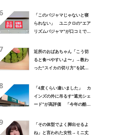
んなに自慢したい」
6
「このパジャマじゃないと寝
られない」 ユニクロの“エア
リズムパジャマ”が口コミで好
評 「冷房をつけっぱなしで
7
も長袖がありがたい」「夏で
近所のおばあちゃん「こう切
も暑く感じない」
ると食べやすいよ〜」→教わ
った“スイカの切り方”を試し
てみると…… 目からウロコ
8
の光景に「やってみます」
「4度くらい違いました」 カ
インズの外に吊るす“遮光シェ
ード”が高評価 「今年の酷暑
にも活躍」「風通しもよくし
9
っかり遮光」の声
「その体型でよく脚出せるよ
ね」と言われた女性→ミニ丈