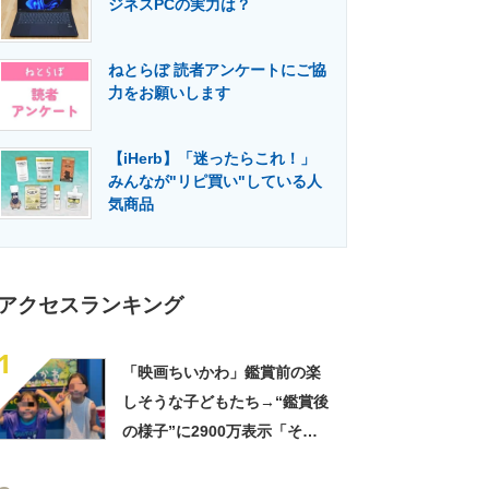
ジネスPCの実力は？
門メディア
建設×テクノロジーの最前線
ねとらぼ 読者アンケートにご協
力をお願いします
【iHerb】「迷ったらこれ！」
みんなが"リピ買い"している人
気商品
アクセスランキング
1
「映画ちいかわ」鑑賞前の楽
しそうな子どもたち→“鑑賞後
の様子”に2900万表示「そう
なるわなw」「分かるよ」