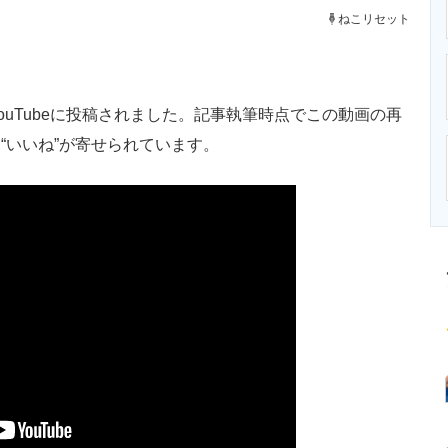
ニクス専門サイト
電子設計の基本と応用
エネルギーの専
ねこリセット
ouTubeに投稿されました。記事執筆時点でこの動画の再
る“いいね”が寄せられています。