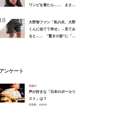
ワンピを着たら…… まさか
の姿に「『マジか！』って叫
10
んだ」「スーパーオシャレ」
大野智ファン「私の夫、大野
くんに似てて幸せ」→見てみ
ると…… ‟驚きの姿”に「最
高すぎません？」「本物かと
思いました！」
アンケート
実施中
声が好きな「日本のボーカリ
スト」は？
回答数：49459