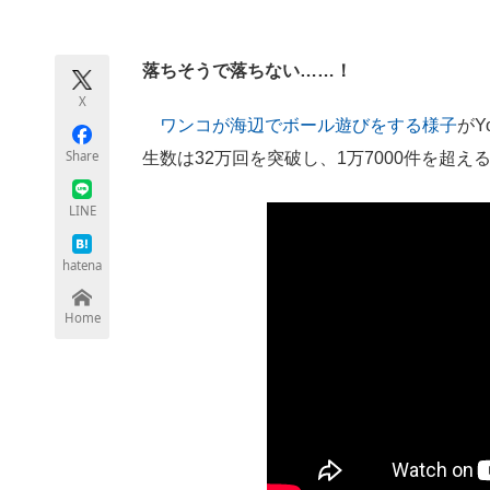
モノづくり技術者専門サイト
エレクトロ
落ちそうで落ちない……！
X
ちょっと気になるネットの話題
ワンコが海辺でボール遊びをする様子
がY
Share
生数は32万回を突破し、1万7000件を超え
LINE
hatena
Home