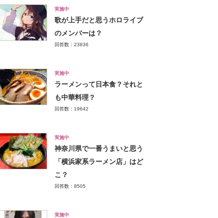
実施中
歌が上手だと思うホロライブ
のメンバーは？
回答数：23836
実施中
ラーメンって日本食？それと
も中華料理？
回答数：19642
実施中
神奈川県で一番うまいと思う
「横浜家系ラーメン店」はど
こ？
回答数：8505
実施中