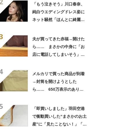
2
「いったい何が」
「もう泣きそう」川口春奈、
純白ウエディングドレス姿に
ネット騒然「ほんとに綺麗」
「この笑顔が切なすぎる」
3
夫が買ってきた赤福→開けた
ら…… まさかの中身に「お
店に電話してしまいそう」
「さすがに初めて見ました
4
笑」と107万表示
メルカリで買った商品が到着
→封筒を開けようとした
ら…… 650万表示のありえ
ない光景に「完全に想定外す
5
ぎて笑った」「何者？」
「即買いしました」羽田空港
で衝動買いした“まさかのお土
産”に「見たことない！」「み