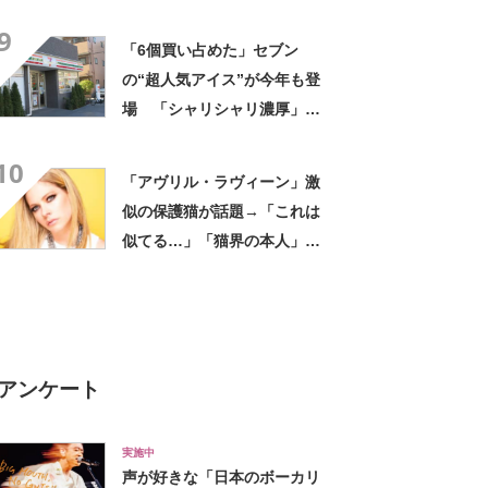
評 「615グラムで軽い」
9
「たくさん入る」「満員電車
「6個買い占めた」セブン
に乗りやすくなった」
の“超人気アイス”が今年も登
場 「シャリシャリ濃厚」
「ちょーーーうまい」「箱で
10
欲しいよこれ」「喫茶店で出
「アヴリル・ラヴィーン」激
てきてもおかしくない」
似の保護猫が話題→「これは
似てる…」「猫界の本人」
「アイラインまで完璧」里親
募集中【海外】
アンケート
実施中
声が好きな「日本のボーカリ