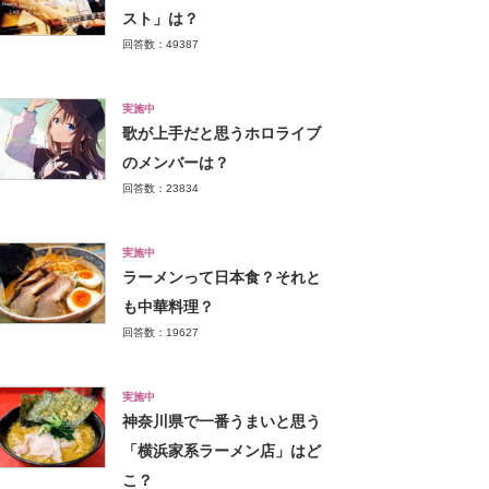
スト」は？
回答数：49387
実施中
歌が上手だと思うホロライブ
のメンバーは？
回答数：23834
実施中
ラーメンって日本食？それと
も中華料理？
回答数：19627
実施中
神奈川県で一番うまいと思う
「横浜家系ラーメン店」はど
こ？