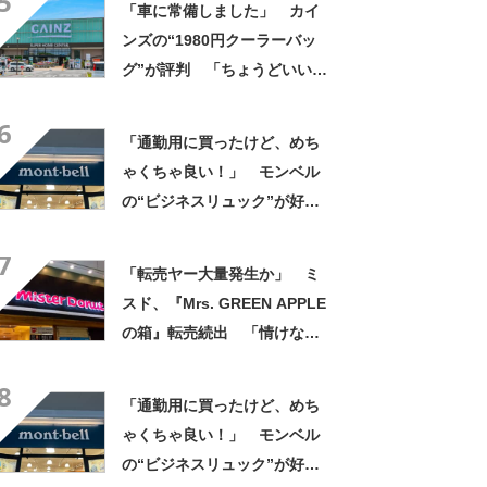
5
「車に常備しました」 カイ
ンズの“1980円クーラーバッ
グ”が評判 「ちょうどいい大
きさ」「保冷剤を止めるベル
6
トが良い」
「通勤用に買ったけど、めち
ゃくちゃ良い！」 モンベル
の“ビジネスリュック”が好
評 「615グラムで軽い」
7
「たくさん入る」「満員電車
「転売ヤー大量発生か」 ミ
に乗りやすくなった」
スド、『Mrs. GREEN APPLE
の箱』転売続出 「情けない
と思わないのかな」「呆れる
8
わ」 2500円での出品も
「通勤用に買ったけど、めち
ゃくちゃ良い！」 モンベル
の“ビジネスリュック”が好