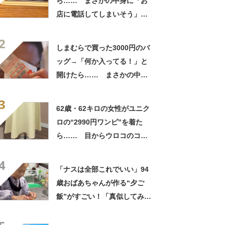
ら…… まさかの中身に「お
店に電話してしまいそう」
「さすがに初めて見ました
2
笑」と107万表示
しまむらで買った3000円のバ
ッグ→「何か入ってる！」と
開けたら…… まさかの中身
に「買いに走った」「コスパ
3
良すぎる」
62歳・62キロの女性がユニク
ロの“2990円ワンピ”を着た
ら…… 目からウロコのコー
デに「全色ほしいくらい」
4
「参考になりました」
「ナスは全部これでいい」94
歳おばあちゃんが作る“夕ご
飯”がすごい！「真似してみま
す」「憧れます」