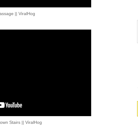
assage || ViralHog
wn Stairs || ViralHog