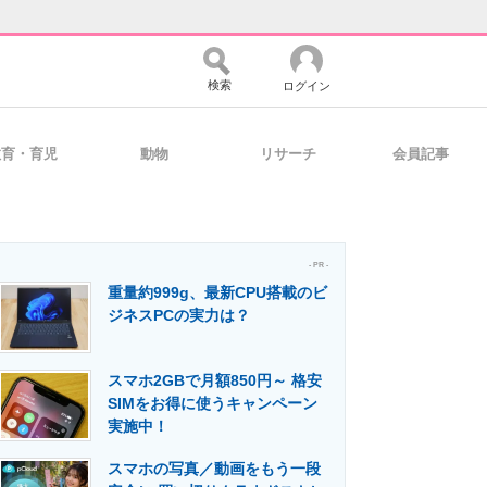
検索
ログイン
教育・育児
動物
リサーチ
会員記事
バイスの未来
好きが集まる 比べて選べる
- PR -
重量約999g、最新CPU搭載のビ
コミュニティ
マーケ×ITの今がよく分かる
ジネスPCの実力は？
スマホ2GBで月額850円～ 格安
・活用を支援
SIMをお得に使うキャンペーン
実施中！
スマホの写真／動画をもう一段