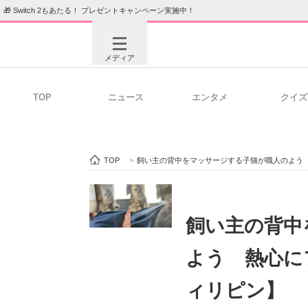
🎁 Switch 2もあたる！ プレゼントキャンペーン実施中！
メディア
TOP
ニュース
エンタメ
クイズ
注目記事を集めた総合ページ
ITの今
TOP
>
飼い主の背中をマッサージする子猫が職人のよう
ビジネスと働き方のヒント
AI活用
飼い主の背中
よう 熱心に
ITエンジニア向け専門サイト
企業向けI
ィリピン】