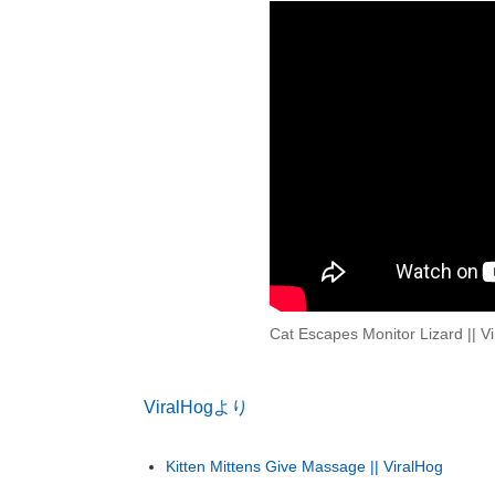
Cat Escapes Monitor Lizard || V
ViralHogより
Kitten Mittens Give Massage || ViralHog