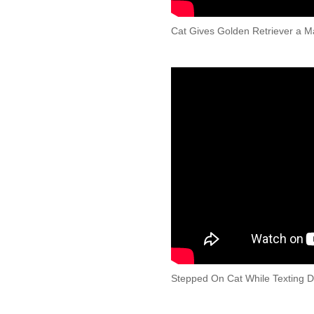
Cat Gives Golden Retriever a M
Stepped On Cat While Texting Do