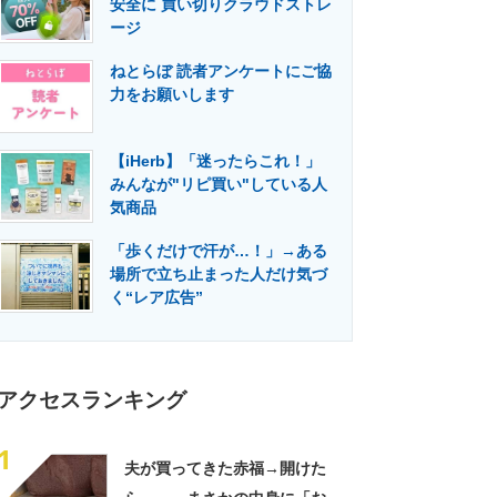
安全に 買い切りクラウドストレ
門メディア
建設×テクノロジーの最前線
ージ
ねとらぼ 読者アンケートにご協
力をお願いします
【iHerb】「迷ったらこれ！」
みんなが"リピ買い"している人
気商品
「歩くだけで汗が…！」→ある
場所で立ち止まった人だけ気づ
く“レア広告”
アクセスランキング
1
夫が買ってきた赤福→開けた