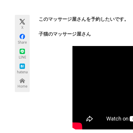
モノづくり技術者専門サイト
エレクトロ
このマッサージ屋さんを予約したいです。
X
ちょっと気になるネットの話題
子猫のマッサージ屋さん
Share
LINE
hatena
Home