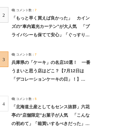
コメント数：
7
2
「もっと早く買えば良かった」 カイン
ズの“車内遮光カーテン”が大人気 「プ
ライバシーも保てて安心」「ぐっすり眠
れました」（2/2） | ライフ ねとらぼリ
サーチ：2ページ目
コメント数：
7
3
兵庫県の「ケーキ」の名店10選！ 一番
うまいと思う店はどこ？【7月12日は
「デコレーションケーキの日」！】
（2/4） | 兵庫県 ねとらぼリサーチ：2ペ
ージ目
コメント数：
5
4
「北海道土産としてもセンス抜群」六花
亭の“店舗限定”お菓子が人気 「こんな
の初めて」「箱買いするべきだった」
（1/2） | 北海道 ねとらぼリサーチ