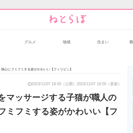
グルメ
地域
住まい
と未来を見通す
スマホと通信の最新トレンド
進化するPCとデ
 熱心にフミフミする姿がかわいい【フィリピン】
のいまが分かる
企業ITのトレンドを詳説
経営リーダーの
2023/11/07 18:50（公開）
2023/11/07 18:50（更新）
をマッサージする子猫が職人の
フミフミする姿がかわいい【フ
T製品の総合サイト
IT製品の技術・比較・事例
製造業のIT導入