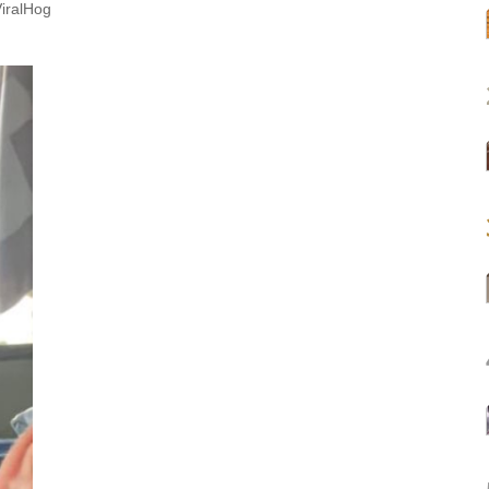
ViralHog