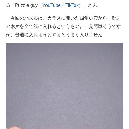
る「Puzzle guy（
YouTube
／
TikTok
）」さん。
企業向けIT製品の総合サイト
今回のパズルは、ガラスに開いた四角い穴から、6つ
IT製品の技術・比較・事例
の木片を全て箱に入れるというもの。一見簡単そうです
製造業のIT導入・活用を支援
が、普通に入れようとするとうまく入りません。
モノづくり技術者専門サイト
エレクトロニクス専門サイト
電子設計の基本と応用
エネルギーの専門メディア
建設×テクノロジーの最前線
ちょっと気になるネットの話題