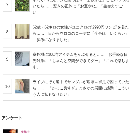
7
いたら…… 驚きの正体に「お宝やね」「生命力すご
い」
62歳・62キロの女性がユニクロの“2990円ワンピ”を着た
8
ら…… 目からウロコのコーデに「全色ほしいくらい」
「参考になりました」
室外機に100均アイテムをかぶせると…… お手軽な日
9
光対策に「ちゃんと空間ができてグー」「これで楽しま
す」
ライブに行く道中でサンダルが崩壊→裸足で困っていた
10
ら…… 「かっこ良すぎ」まさかの展開に感動「こうい
う人に私もなりたい」
アンケート
実施中