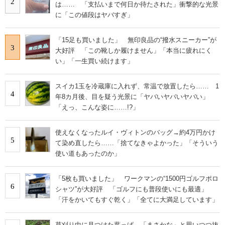
2
は…… 「支払いまで何日か待たされた」衝撃的な光景
に「この値段はヤバすぎ」
「15足も買いました」 無印良品の“撥水スニーカー”が
3
大好評 「この靴しか履けません」「本当に疲れにく
い」「一生買い続けます」
スイカ1玉を冷蔵庫に入れず、常温で放置したら…… 1
4
年8カ月後、目を疑う光景に「ヤバいヤバいヤバい」
「えっ、こんな姿に……!?」
使えなくなったルイ・ヴィトンのバッグ→約4万円かけ
5
て染め直したら……「捨てなきゃよかった」「そういう
使い道もあったのか」
「5枚も買いました」 ワークマンの“1500円ゴルフポロ
6
シャツ”が大好評 「ゴルフにも普段使いにも最適」
「汗をかいてもすぐ乾く」「全てに大満足しています」
草刈り中に見つけた葉っぱ→「まさかな」と思いつつ抜