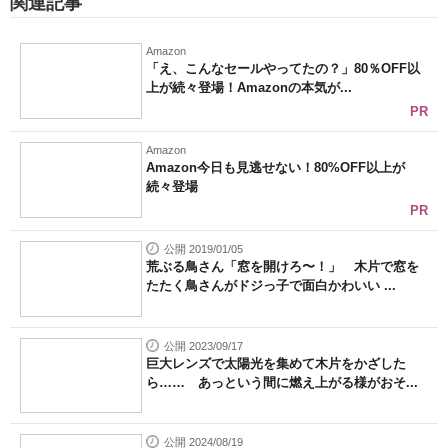
関連記事
Amazon
「え、こんなセールやってたの？」80％OFF以
上が続々登場！Amazonの本気が...
PR
Amazon
Amazon今日も見逃せない！80%OFF以上が
続々登場
PR
公開 2019/01/05
荒ぶる鳥さん「窓を開けろ〜！」 木片で窓を
たたく鳥さんがドジっ子で面白かわいい ...
公開 2023/09/17
巨大レンズで太陽光を集めて木片をかざした
ら…… あっという間に燃え上がる様がおそ...
公開 2024/08/19