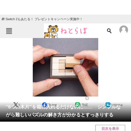
🎁 Switch 2もあたる！ プレゼントキャンペーン実施中！
ねとらぼメニュー
TOP
ニュース
エンタメ
クイズ
グルメ
地域
住まい
教育・育児
動物
リサーチ
2023/11/11 10:30（公開）
X
Share
LINE
hatena
会員記事
“6つの木片”を箱に入れるだけなのに…… シンプルな
がら難しいパズルの解き方が分かるとすっきりする
あれをこうしてこうして……うーん、分からん。
メディア
目次を表示
注目記事を集めた総合ページ