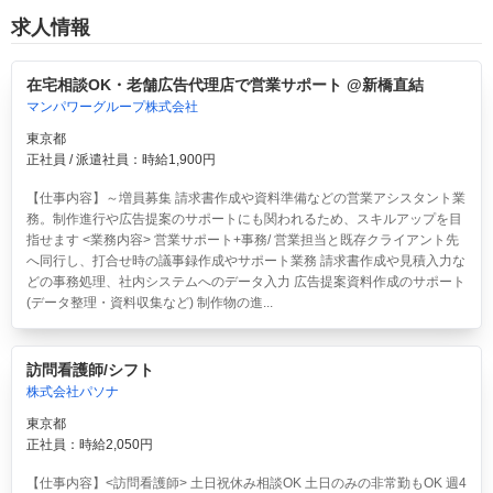
求人情報
在宅相談OK・老舗広告代理店で営業サポート @新橋直結
マンパワーグループ株式会社
東京都
正社員 / 派遣社員：時給1,900円
【仕事内容】～増員募集 請求書作成や資料準備などの営業アシスタント業
務。制作進行や広告提案のサポートにも関われるため、スキルアップを目
指せます <業務内容> 営業サポート+事務/ 営業担当と既存クライアント先
へ同行し、打合せ時の議事録作成やサポート業務 請求書作成や見積入力な
どの事務処理、社内システムへのデータ入力 広告提案資料作成のサポート
(データ整理・資料収集など) 制作物の進...
訪問看護師/シフト
株式会社パソナ
東京都
正社員：時給2,050円
【仕事内容】<訪問看護師> 土日祝休み相談OK 土日のみの非常勤もOK 週4