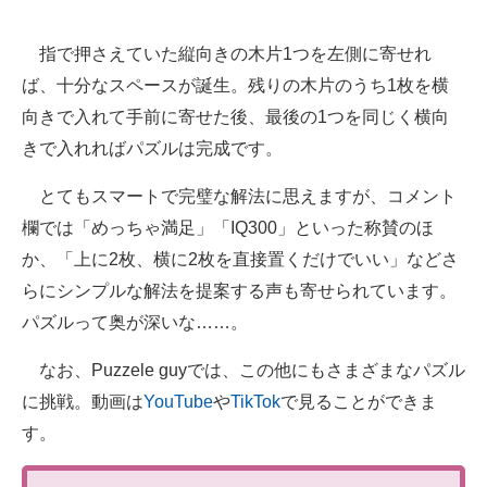
指で押さえていた縦向きの木片1つを左側に寄せれ
ば、十分なスペースが誕生。残りの木片のうち1枚を横
向きで入れて手前に寄せた後、最後の1つを同じく横向
きで入れればパズルは完成です。
とてもスマートで完璧な解法に思えますが、コメント
欄では「めっちゃ満足」「IQ300」といった称賛のほ
か、「上に2枚、横に2枚を直接置くだけでいい」などさ
らにシンプルな解法を提案する声も寄せられています。
パズルって奥が深いな……。
なお、Puzzele guyでは、この他にもさまざまなパズル
に挑戦。動画は
YouTube
や
TikTok
で見ることができま
す。