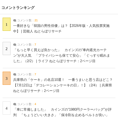
コメントランキング
コメント数：
21
1
一番好きな「韓国の男性俳優」は？【2026年版・人気投票実施
中】 | 芸能人 ねとらぼリサーチ
コメント数：
7
2
「もっと早く買えば良かった」 カインズの“車内遮光カーテ
ン”が大人気 「プライバシーも保てて安心」「ぐっすり眠れま
した」（2/2） | ライフ ねとらぼリサーチ：2ページ目
コメント数：
7
3
兵庫県の「ケーキ」の名店10選！ 一番うまいと思う店はどこ？
【7月12日は「デコレーションケーキの日」！】（2/4） | 兵庫県
ねとらぼリサーチ：2ページ目
コメント数：
4
4
「車に常備しました」 カインズの“1980円クーラーバッグ”が評
判 「ちょうどいい大きさ」「保冷剤を止めるベルトが良い」