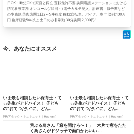
日OK・時短OKで家庭と両立 運転免許不要 訪問看護ステーションにおける
訪問看護業務 オンコール(月5回～) 電子カルテ記入、計画書・報告書など
の事務処理他 訪問:1日2～5件程度 移動:自転車、バイク、車 年収例:430万
円 臨床経験5年以上 土日のみ非常勤 30分訪問 2,000円/...
今、あなたにオススメ
いま最も相談したい保育士・て
いま最も相談したい保育士・て
ぃ先生がアドバイス！ 子ども
ぃ先生がアドバイス！ 子ども
の“おてつだい”に、どん...
の“おてつだい”に、どん...
PR(アタック・キュキュット｜Hugkum)
PR(アタック・キュキュット｜Hugkum)
荒ぶる鳥さん「窓を開けろ〜！」 木片で窓をたた
く鳥さんがドジっ子で面白かわいい ...