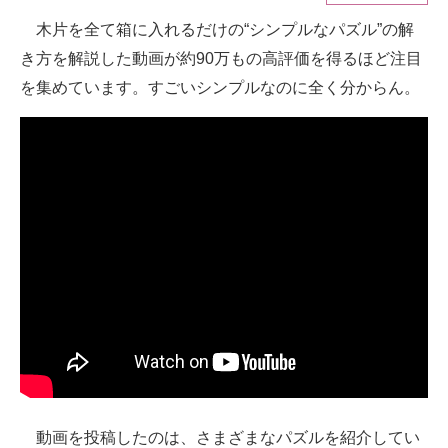
木片を全て箱に入れるだけの“シンプルなパズル”の解
ITの今と未来を見通す
き方を解説した動画が約90万もの高評価を得るほど注目
スマホと通信の最新トレンド
を集めています。すごいシンプルなのに全く分からん。
進化するPCとデバイスの未来
好きが集まる 比べて選べる
ビジネスと働き方のヒント
AI活用のいまが分かる
企業ITのトレンドを詳説
経営リーダーのコミュニティ
マーケ×ITの今がよく分かる
ITエンジニア向け専門サイト
動画を投稿したのは、さまざまなパズルを紹介してい