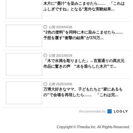
木片に“墨汁”を染みこませたら…… 「これは
ふしぎですね」となる“意外な実験結果...
公開 2024/04/28
“2色の塗料”を同時に木に染みこませたら……
予想を覆す“衝撃の結果”が370万...
公開 2021/05/28
「木で水滴を彫りました」→言葉通りの異次元
作品に驚きの声 “水を垂らした木片”で...
公開 2025/10/06
万博大好きなママ、子どもたちと“家にあるも
の”で会場を再現したら…… 「これは完...
Recommended by
Copyright © ITmedia Inc. All Rights Reserved.