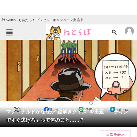
🎁 Switch 2もあたる！ プレゼントキャンペーン実施中！
ねとらぼメニュー
TOP
ニュース
エンタメ
クイズ
グルメ
地域
住まい
教育・育児
動物
リサーチ
2023/11/16 19:20（公開）
X
Share
LINE
hatena
会員記事
マクドナルドがなぜか“謎解きクイズ”を出題 「チキン
ですぐ逃げろ」って何のこと……？
数字は何を意味しているのだろう……？
メディア
目次を表示
注目記事を集めた総合ページ