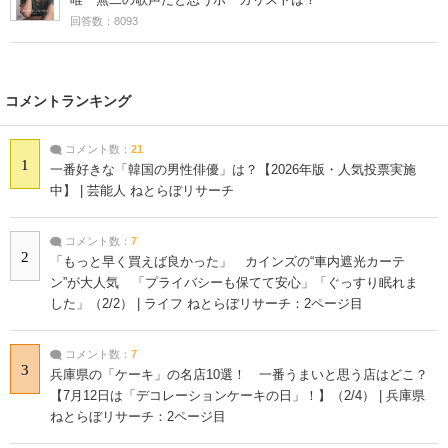
回答数：8093
コメントランキング
コメント数：
21
1
一番好きな「韓国の男性俳優」は？【2026年版・人気投票実施
中】 | 芸能人 ねとらぼリサーチ
コメント数：
7
2
「もっと早く買えば良かった」 カインズの“車内遮光カーテ
ン”が大人気 「プライバシーも保てて安心」「ぐっすり眠れま
した」（2/2） | ライフ ねとらぼリサーチ：2ページ目
コメント数：
7
3
兵庫県の「ケーキ」の名店10選！ 一番うまいと思う店はどこ？
【7月12日は「デコレーションケーキの日」！】（2/4） | 兵庫県
ねとらぼリサーチ：2ページ目