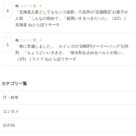
コメント数：
5
4
「北海道土産としてもセンス抜群」六花亭の“店舗限定”お菓子が
人気 「こんなの初めて」「箱買いするべきだった」（1/2） |
北海道 ねとらぼリサーチ
コメント数：
4
5
「車に常備しました」 カインズの“1980円クーラーバッグ”が評
判 「ちょうどいい大きさ」「保冷剤を止めるベルトが良い」
（1/5） | ライフ ねとらぼリサーチ
カテゴリ一覧
IT・科学
エンタメ
おかね