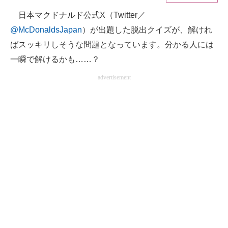
日本マクドナルド公式X（Twitter／
ITの今と未来を見通す
@McDonaldsJapan
）が出題した脱出クイズが、解けれ
スマホと通信の最新トレンド
ばスッキリしそうな問題となっています。分かる人には
一瞬で解けるかも……？
進化するPCとデバイスの未来
advertisement
好きが集まる 比べて選べる
ビジネスと働き方のヒント
AI活用のいまが分かる
企業ITのトレンドを詳説
経営リーダーのコミュニティ
マーケ×ITの今がよく分かる
ITエンジニア向け専門サイト