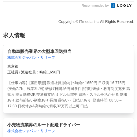
Recommended by
Copyright © ITmedia Inc. All Rights Reserved.
求人情報
自動車販売業界の大型車回送担当
株式会社ジャパン・リリーフ
東京都
正社員 / 派遣社員：時給1,650円
【仕事内容】[雇用形態] 派遣社員 [給与] <時給> 1650円 日収例:16,775円
(実働7.7h、残業2h/日) 研修7日間:給与同条件 [特徴] 研修・教育制度充実 高
収入 即日勤務OK 交通費支給 ミドル活躍中 資格・スキルを活かせる 制服
あり 給与前払い制度あり 長期 週払い・日払いあり [勤務時間] 08:50～
17:30 日祝休み&高時給で月収32万円以上可!日払...
小売物流業界のルート配送ドライバー
株式会社ジャパン・リリーフ