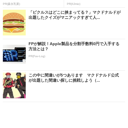
PR(森永乳業)
PR(IIJmio)
「ピクルスはどこに挟まってる？」マクドナルドが
出題したクイズがマニアックすぎて人...
FPが解説！Apple製品を分割手数料0円で入手する
方法とは？
PR(Fav-Log)
この中に間違いが5つあります マクドナルド公式
が出題した間違い探しに挑戦しよう（...