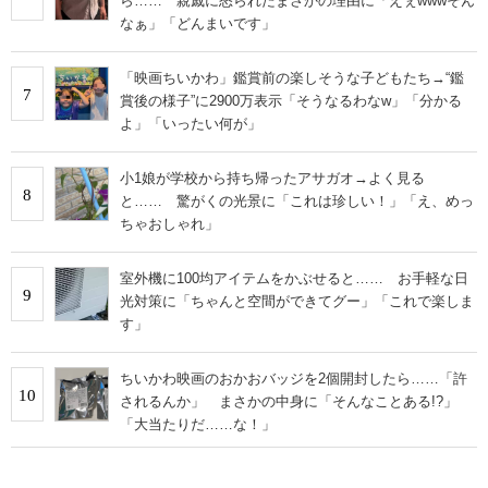
ら…… 親戚に怒られたまさかの理由に「えぇwwwそん
なぁ」「どんまいです」
「映画ちいかわ」鑑賞前の楽しそうな子どもたち→“鑑
7
賞後の様子”に2900万表示「そうなるわなw」「分かる
よ」「いったい何が」
小1娘が学校から持ち帰ったアサガオ→よく見る
8
と…… 驚がくの光景に「これは珍しい！」「え、めっ
ちゃおしゃれ」
室外機に100均アイテムをかぶせると…… お手軽な日
9
光対策に「ちゃんと空間ができてグー」「これで楽しま
す」
ちいかわ映画のおかおバッジを2個開封したら……「許
10
されるんか」 まさかの中身に「そんなことある!?」
「大当たりだ……な！」