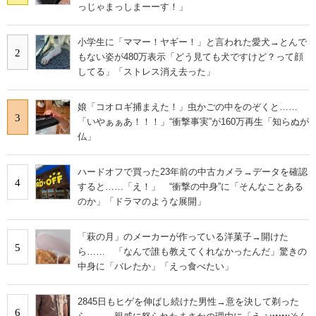
っじゃまっしまーーす！」
小学生に「ママー！ヤギー！」と言われた愛犬→とんで
2
もない姿が480万表示「どう見ても犬ですけど？って顔
してる」「ストレス消え去った」
娘「コオロギ捕まえた！」虫かごの中をのぞくと……
3
「いやぁぁあ！！！」“衝撃事実”が160万再生「知らぬが
仏」
ハードオフで買った23年前の中古カメラ→データを確認
4
すると……「え！」 “衝撃の中身”に「そんなことある
のか」「ドラマのような展開」
「萩の月」のメーカーが作っている洋菓子→開けた
5
ら…… 「なんで誰も教えてくれなかったんだ」驚きの
中身に「バレたか」「えっ食べたい」
2845日もヒゲを伸ばし続けた男性→意を決して剃った
6