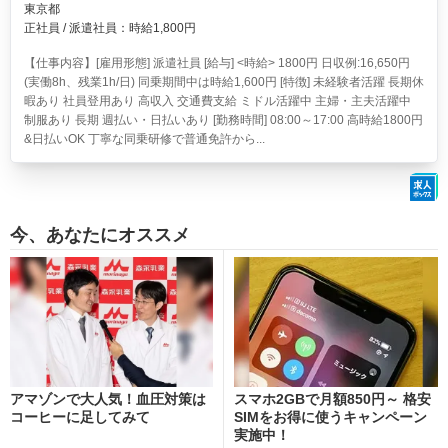
東京都
正社員 / 派遣社員：時給1,800円
【仕事内容】[雇用形態] 派遣社員 [給与] <時給> 1800円 日収例:16,650円
(実働8h、残業1h/日) 同乗期間中は時給1,600円 [特徴] 未経験者活躍 長期休
暇あり 社員登用あり 高収入 交通費支給 ミドル活躍中 主婦・主夫活躍中
制服あり 長期 週払い・日払いあり [勤務時間] 08:00～17:00 高時給1800円
&日払いOK 丁寧な同乗研修で普通免許から...
今、あなたにオススメ
アマゾンで大人気！血圧対策は
スマホ2GBで月額850円～ 格安
コーヒーに足してみて
SIMをお得に使うキャンペーン
実施中！