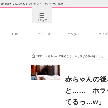
🎁 Switch 2もあたる！ プレゼントキャンペーン実施中！
メディア
TOP
ニュース
エンタメ
クイズ
注目記事を集めた総合ページ
ITの今
TOP
>
赤ちゃんの後ろから、ふと感じる視線を追うと…
ビジネスと働き方のヒント
AI活用
赤ちゃんの後
と…… ホラ
ITエンジニア向け専門サイト
企業向けI
てるっ…w」