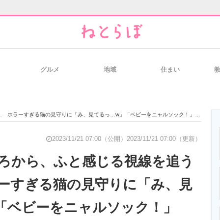
グルメ
地域
住まい
と未来を見通す
スマホと通信の最新トレンド
進化するPCとデ
… ホラーすぎる猫の見守りに「み、見てるっ…w」「ベビーをニャルソック！」
のいまが分かる
企業ITのトレンドを詳説
経営リーダーの
2023/11/21 07:00（公開）
2023/11/21 07:00（更新）
ろから、ふと感じる視線を追う
ーすぎる猫の見守りに「み、見
T製品の総合サイト
IT製品の技術・比較・事例
製造業のIT導入
「ベビーをニャルソック！」