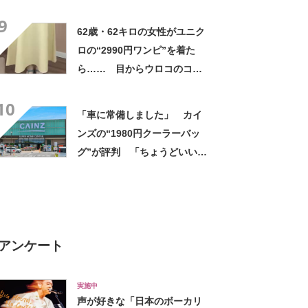
高すぎません？」「本物かと
9
思いました！」
62歳・62キロの女性がユニク
ロの“2990円ワンピ”を着た
ら…… 目からウロコのコー
デに「全色ほしいくらい」
10
「参考になりました」
「車に常備しました」 カイ
ンズの“1980円クーラーバッ
グ”が評判 「ちょうどいい大
きさ」「保冷剤を止めるベル
トが良い」
アンケート
実施中
声が好きな「日本のボーカリ