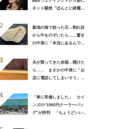
純白ウエディングドレス姿に
ネット騒然「ほんとに綺麗」
「この笑顔が切なすぎる」
2
新潟の海で拾った石→割れ目
から中をのぞいたら……驚き
の中身に「本当にあるんです
ね！」「お宝だ」
3
夫が買ってきた赤福→開けた
ら…… まさかの中身に「お
店に電話してしまいそう」
「さすがに初めて見ました
4
笑」と107万表示
「車に常備しました」 カイ
ンズの“1980円クーラーバッ
グ”が評判 「ちょうどいい大
きさ」「保冷剤を止めるベル
トが良い」