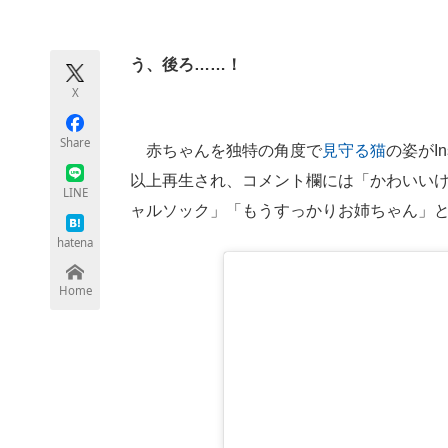
モノづくり技術者専門サイト
エレクトロ
う、後ろ……！
X
ちょっと気になるネットの話題
Share
赤ちゃんを独特の角度で
見守る猫
の姿がI
以上再生され、コメント欄には「かわいい
LINE
ャルソック」「もうすっかりお姉ちゃん」
hatena
Home