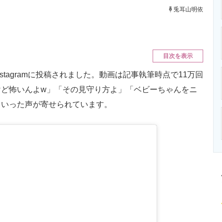
ニクス専門サイト
電子設計の基本と応用
エネルギーの専
兎耳山明依
目次を表示
nstagramに投稿されました。動画は記事執筆時点で11万回
けど怖いんよw」「その見守り方よ」「ベビーちゃんをニ
といった声が寄せられています。