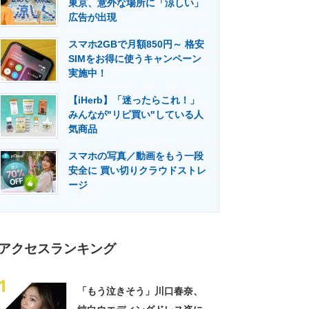
東京、意外な場所に「涼しい」
門メディア
建設×テクノロジーの最前線
広告が出現
スマホ2GBで月額850円～ 格安
SIMをお得に使うキャンペーン
実施中！
【iHerb】「迷ったらこれ！」
みんなが"リピ買い"している人
気商品
スマホの写真／動画をもう一段
安全に 買い切りクラウドストレ
ージ
アクセスランキング
1
「もう泣きそう」川口春奈、