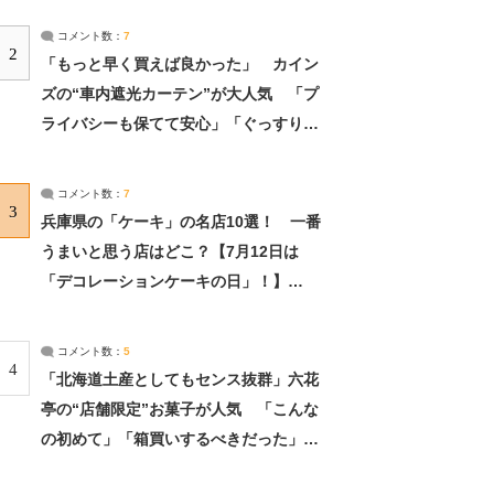
コメント数：
7
2
「もっと早く買えば良かった」 カイン
ズの“車内遮光カーテン”が大人気 「プ
ライバシーも保てて安心」「ぐっすり眠
れました」（2/2） | ライフ ねとらぼリ
サーチ：2ページ目
コメント数：
7
3
兵庫県の「ケーキ」の名店10選！ 一番
うまいと思う店はどこ？【7月12日は
「デコレーションケーキの日」！】
（2/4） | 兵庫県 ねとらぼリサーチ：2ペ
ージ目
コメント数：
5
4
「北海道土産としてもセンス抜群」六花
亭の“店舗限定”お菓子が人気 「こんな
の初めて」「箱買いするべきだった」
（1/2） | 北海道 ねとらぼリサーチ