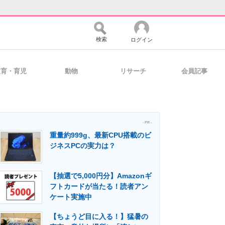
検索
ログイン
教育・育児
動物
リサーチ
会員記事
バイスの未来
好きが集まる 比べて選べる
- PR -
重量約999g、最新CPU搭載のビ
コミュニティ
マーケ×ITの今がよく分かる
ジネスPCの実力は？
【抽選で5,000円分】Amazonギ
・活用を支援
フトカードが当たる！読者アン
ケート実施中
【ちょうど目に入る！】猛暑の