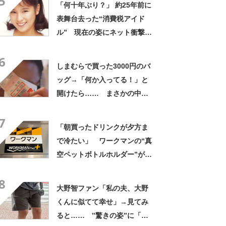
5
「何十年ぶり？」 約25年前に
表舞台去った“消費税アイド
ル” 現在の姿にネット衝撃
「いくつになってもかわい
6
い」「また会えるなんて」
しまむらで買った3000円のバ
ッグ→「何か入ってる！」と
開けたら…… まさかの中身
に「買いに走った」「コスパ
7
良すぎる」
「朝買ったドリンクが夕方ま
で冷たい」 ワークマンの“真
空ペットボトルホルダー”が大
好評 「車の中でも冷え冷
8
え」「もっと早く買えばよか
大野智ファン「私の夫、大野
った」
くんに似てて幸せ」→見てみ
ると…… ‟驚きの姿”に「最