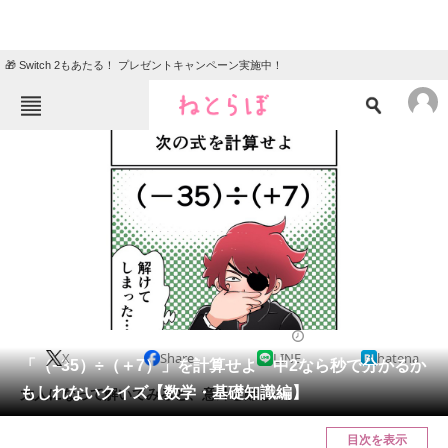
🎁 Switch 2もあたる！ プレゼントキャンペーン実施中！
ねとらぼメニュー
TOP
ニュース
エンタメ
クイズ
グルメ
地域
住まい
教育・育児
動物
リサーチ
2023/11/21 10:30（公開）
X
Share
LINE
hatena
会員記事
「（−35）÷（＋7）」を計算せよ 中2なら秒で分かるか
もしれないクイズ【数学・基礎知識編】
大人になって解いてみると、意外と難しい。
メディア
目次を表示
注目記事を集めた総合ページ