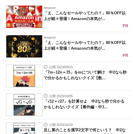
Amazon
「え、こんなセールやってたの？」80％OFF以
上が続々登場！Amazonの本気が...
PR
Amazon
「え、こんなセールやってたの？」80％OFF以
上が続々登場！Amazonの本気が...
PR
公開 2023/09/15
「7m−12n＝35」をmについて解け 中2なら秒
で分かるかもしれないクイズ【数...
公開 2023/10/05
「√12＋√27」を計算せよ 中2なら秒で分かる
かもしれないクイズ【番外編・中3...
公開 2023/10/19
足し算のことを漢字2文字で何という？ 中2な