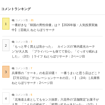
コメントランキング
コメント数：
21
1
一番好きな「韓国の男性俳優」は？【2026年版・人気投票実施
中】 | 芸能人 ねとらぼリサーチ
コメント数：
7
2
「もっと早く買えば良かった」 カインズの“車内遮光カーテ
ン”が大人気 「プライバシーも保てて安心」「ぐっすり眠れま
した」（2/2） | ライフ ねとらぼリサーチ：2ページ目
コメント数：
7
3
兵庫県の「ケーキ」の名店10選！ 一番うまいと思う店はどこ？
【7月12日は「デコレーションケーキの日」！】（2/4） | 兵庫県
ねとらぼリサーチ：2ページ目
コメント数：
5
4
「北海道土産としてもセンス抜群」六花亭の“店舗限定”お菓子が
人気 「こんなの初めて」「箱買いするべきだった」（1/2） |