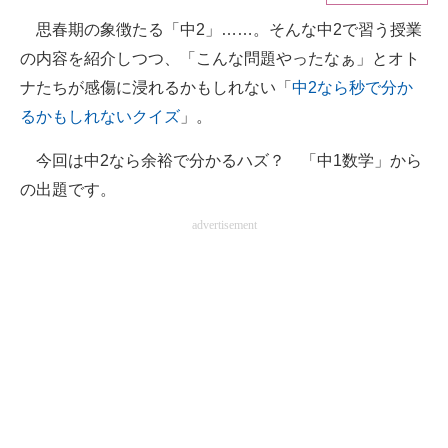
思春期の象徴たる「中2」……。そんな中2で習う授業
ITの今と未来を見通す
の内容を紹介しつつ、「こんな問題やったなぁ」とオト
スマホと通信の最新トレンド
ナたちが感傷に浸れるかもしれない「
中2なら秒で分か
るかもしれないクイズ
」。
進化するPCとデバイスの未来
今回は中2なら余裕で分かるハズ？ 「中1数学」から
好きが集まる 比べて選べる
の出題です。
ビジネスと働き方のヒント
advertisement
AI活用のいまが分かる
企業ITのトレンドを詳説
経営リーダーのコミュニティ
マーケ×ITの今がよく分かる
ITエンジニア向け専門サイト