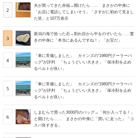
夫が買ってきた赤福→開けたら…… まさかの中身に
2
「お店に電話してしまいそう」「さすがに初めて見まし
た笑」と107万表示
新潟の海で拾った石→割れ目から中をのぞいたら……驚
3
きの中身に「本当にあるんですね！」「お宝だ」
「車に常備しました」 カインズの“1980円クーラーバ
4
ッグ”が評判 「ちょうどいい大きさ」「保冷剤を止め
るベルトが良い」
「車に常備しました」 カインズの“1980円クーラーバ
5
ッグ”が評判 「ちょうどいい大きさ」「保冷剤を止め
るベルトが良い」
しまむらで買った3000円のバッグ→「何か入ってる！」
6
と開けたら…… まさかの中身に「買いに走った」「コ
スパ良すぎる」