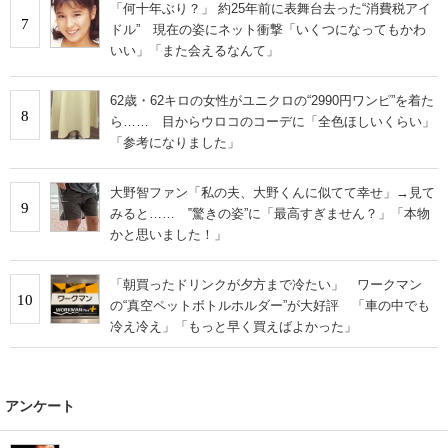
「何十年ぶり？」 約25年前に表舞台去った“消費税アイ
7
ドル” 現在の姿にネット衝撃「いくつになってもかわ
いい」「また会えるなんて」
62歳・62キロの女性がユニクロの“2990円ワンピ”を着た
8
ら…… 目からウロコのコーデに「全色ほしいくらい」
「参考になりました」
大野智ファン「私の夫、大野くんに似てて幸せ」→見て
9
みると…… ‟驚きの姿”に「最高すぎません？」「本物
かと思いました！」
「朝買ったドリンクが夕方まで冷たい」 ワークマン
10
の“真空ペットボトルホルダー”が大好評 「車の中でも
冷え冷え」「もっと早く買えばよかった」
アンケート