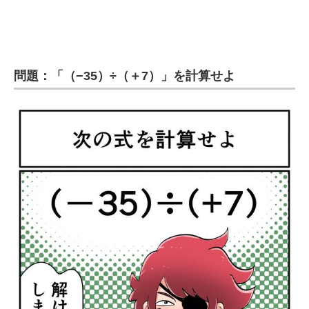
企業向けIT製品の総合サイト
IT製品の技術・比較・事例
問題：「（−35）÷（＋7）」を計算せよ
製造業のIT導入・活用を支援
モノづくり技術者専門サイト
エレクトロニクス専門サイト
電子設計の基本と応用
エネルギーの専門メディア
建設×テクノロジーの最前線
ちょっと気になるネットの話題