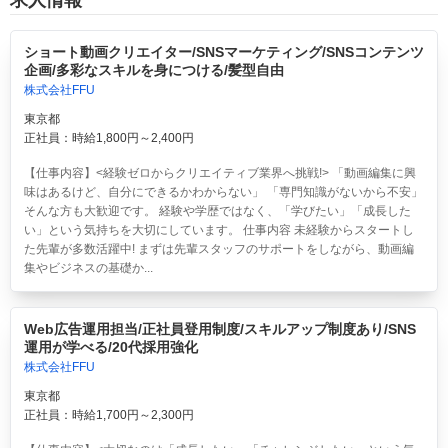
ショート動画クリエイター/SNSマーケティング/SNSコンテンツ
企画/多彩なスキルを身につける/髪型自由
株式会社FFU
東京都
正社員：時給1,800円～2,400円
【仕事内容】<経験ゼロからクリエイティブ業界へ挑戦!> 「動画編集に興
味はあるけど、自分にできるかわからない」 「専門知識がないから不安」
そんな方も大歓迎です。 経験や学歴ではなく、「学びたい」「成長した
い」という気持ちを大切にしています。 仕事内容 未経験からスタートし
た先輩が多数活躍中! まずは先輩スタッフのサポートをしながら、動画編
集やビジネスの基礎か...
Web広告運用担当/正社員登用制度/スキルアップ制度あり/SNS
運用が学べる/20代採用強化
株式会社FFU
東京都
正社員：時給1,700円～2,300円