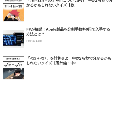
「7m−12n＝35」をmについて解け 中2なら秒で分
かるかもしれないクイズ【数...
FPが解説！Apple製品を分割手数料0円で入手する
方法とは？
PR(Fav-Log)
「√12＋√27」を計算せよ 中2なら秒で分かるかも
しれないクイズ【番外編・中3...