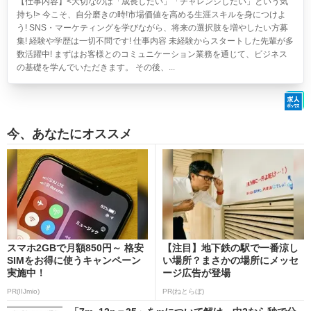
【仕事内容】<大切なのは「成長したい」「チャレンジしたい」という気
持ち!> 今こそ、自分磨きの時!市場価値を高める生涯スキルを身につけよ
う! SNS・マーケティングを学びながら、将来の選択肢を増やしたい方募
集! 経験や学歴は一切不問です! 仕事内容 未経験からスタートした先輩が多
数活躍中! まずはお客様とのコミュニケーション業務を通じて、ビジネス
の基礎を学んでいただきます。 その後、...
今、あなたにオススメ
スマホ2GBで月額850円～ 格安
【注目】地下鉄の駅で一番涼し
SIMをお得に使うキャンペーン
い場所？まさかの場所にメッセ
実施中！
ージ広告が登場
PR(IIJmio)
PR(ねとらぼ)