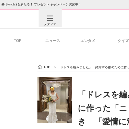
🎁 Switch 2もあたる！ プレゼントキャンペーン実施中！
メディア
TOP
ニュース
エンタメ
クイズ
注目記事を集めた総合ページ
ITの今
TOP
>
「ドレスを編みました」 結婚する娘のために作
ビジネスと働き方のヒント
AI活用
「ドレスを編
に作った「ニ
ITエンジニア向け専門サイト
企業向けI
き 「愛情に