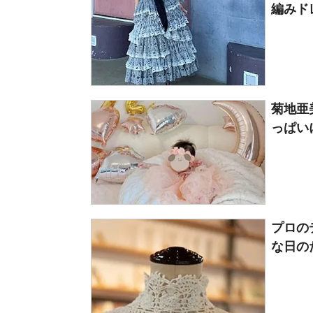
編みド
菊地亜
っぱい
プロの
な日のた