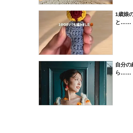
1歳娘
と……
自分の
ら……