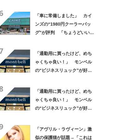
と思わないのかな」「呆れる
6
わ」 2500円での出品も
「車に常備しました」 カイ
ンズの“1980円クーラーバッ
グ”が評判 「ちょうどいい大
きさ」「保冷剤を止めるベル
7
トが良い」
「通勤用に買ったけど、めち
ゃくちゃ良い！」 モンベル
の“ビジネスリュック”が好
評 「615グラムで軽い」
8
「たくさん入る」「満員電車
「通勤用に買ったけど、めち
に乗りやすくなった」
ゃくちゃ良い！」 モンベル
の“ビジネスリュック”が好
評 「615グラムで軽い」
9
「たくさん入る」「満員電車
「アヴリル・ラヴィーン」激
に乗りやすくなった」
似の保護猫が話題→「これは