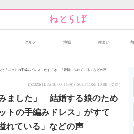
グルメ
地域
住まい
と未来を見通す
スマホと通信の最新トレンド
進化するPCとデ
った「ニットの手編みドレス」がすてき 「愛情に溢れている」などの声
のいまが分かる
企業ITのトレンドを詳説
経営リーダーの
2023/11/25 10:00（公開）
2023/11/25 10:00（更新）
みました」 結婚する娘のため
ットの手編みドレス」がすて
T製品の総合サイト
IT製品の技術・比較・事例
製造業のIT導入
溢れている」などの声