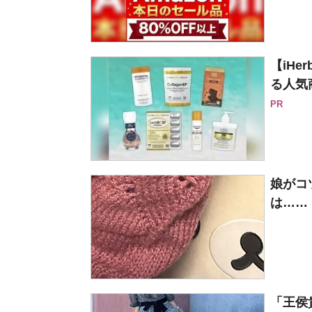
【iH
る人気
PR
娘がコ
は……
「王侯