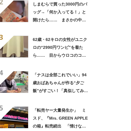
2
笑」と107万表示
しまむらで買った3000円のバ
ッグ→「何か入ってる！」と
開けたら…… まさかの中身
に「買いに走った」「コスパ
3
良すぎる」
62歳・62キロの女性がユニク
ロの“2990円ワンピ”を着た
ら…… 目からウロコのコー
デに「全色ほしいくらい」
4
「参考になりました」
「ナスは全部これでいい」94
歳おばあちゃんが作る“夕ご
飯”がすごい！「真似してみま
す」「憧れます」
5
「転売ヤー大量発生か」 ミ
スド、『Mrs. GREEN APPLE
の箱』転売続出 「情けない