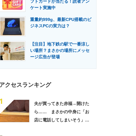
フトカードが当たる！読者アン
門メディア
建設×テクノロジーの最前線
ケート実施中
重量約999g、最新CPU搭載のビ
ジネスPCの実力は？
【注目】地下鉄の駅で一番涼し
い場所？まさかの場所にメッセ
ージ広告が登場
アクセスランキング
1
夫が買ってきた赤福→開けた
ら…… まさかの中身に「お
店に電話してしまいそう」
「さすがに初めて見ました