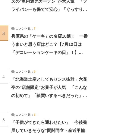
ズの“車内遮光カーテン”が大人気 「プ
ライバシーも保てて安心」「ぐっすり眠
れました」（2/2） | ライフ ねとらぼリ
サーチ：2ページ目
コメント数：
7
3
兵庫県の「ケーキ」の名店10選！ 一番
うまいと思う店はどこ？【7月12日は
「デコレーションケーキの日」！】
（2/4） | 兵庫県 ねとらぼリサーチ：2ペ
ージ目
コメント数：
5
4
「北海道土産としてもセンス抜群」六花
亭の“店舗限定”お菓子が人気 「こんな
の初めて」「箱買いするべきだった」
（1/2） | 北海道 ねとらぼリサーチ
コメント数：
3
5
「子供ができたら通わせたい」 今後発
展していきそうな“関関同立・産近甲龍