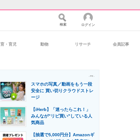
検索
ログイン
教育・育児
動物
リサーチ
会員記事
バイスの未来
好きが集まる 比べて選べる
- PR -
スマホの写真／動画をもう一段
コミュニティ
マーケ×ITの今がよく分かる
安全に 買い切りクラウドストレ
ージ
【iHerb】「迷ったらこれ！」
・活用を支援
みんなが"リピ買い"している人
気商品
【抽選で5,000円分】Amazonギ