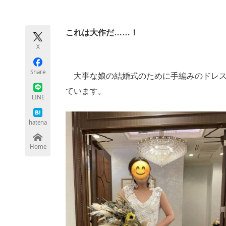
モノづくり技術者専門サイト
エレクトロ
これは大作だ……！
X
ちょっと気になるネットの話題
Share
大事な娘の結婚式のために手編みのドレスを作
ています。
LINE
hatena
Home