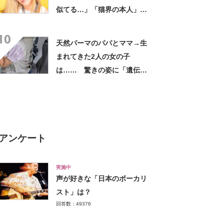
似てる…」「猫界の本人」
「アイラインまで完璧」里親
10
募集中【海外】
天然パーマのパパとママ→生
まれてきた2人の女の子
は…… 驚きの姿に「遺伝っ
て不思議ですね」
アンケート
実施中
声が好きな「日本のボーカリ
スト」は？
回答数：49376