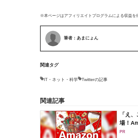
※本ページはアフィリエイトプログラムによる収益を
筆者：あまにょん
関連タグ
IT・ネット・科学
Twitterの記事
関連記事
「え、
場！Am
PR