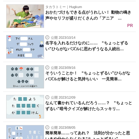
タカラトミー｜Hugkum
おかたづけもできる点がうれしい！ 動物の鳴き
声やセリフが盛りだくさんの「アニア ...
PR
公開 2023/10/14
名字を入れるだけなのに…… “ちょっとずる
い”ひらがなパズルに思わずうなる人続出...
公開 2023/09/16
そういうことか！ “ちょっとずるい”ひらがな
パズルが解けると気持ちいい 一見簡単...
公開 2023/12/09
なんて書かれているんだろう……？ “ちょっと
ずるい”暗号クイズが解けたらスッキリ...
公開 2023/08/05
簡単簡単……ってあれ？ 法則が分かったと思
いきや分からなくなる“ちょっとずるい”...