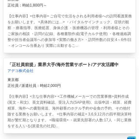
正社員：時給1,800円～
【仕事内容】<仕事内容> ご自宅で生活をされる利用者様への訪問看護業務
をお願いします。 <具体的には…> ・バイタルサインチェック、症状の観
察 ・療養指導、医療処置、身体介護 ・医療機器の管理 ・利用者様とその
ご家族の相談 ・訪問の記録、各種書類作成(電子カルテ使用) ・各種連絡調
整や担当者会議等への参加等 <実際の働き方> ・訪問件数の目安:4～6件/日
・オンコール当番あり 実際に出動するこ...
「正社員前提」業界大手/海外営業サポート/アデ友活躍中
アデコ株式会社
東京都
正社員 / 派遣社員：時給2,000円
【仕事内容】<主な仕事内容> <工作機械メーカーでの営業事務>資料作成
(英文・和文)、英文資料確認、受注入力(SAP使用)、出張申請・精算、経費
精算、海外への書類発送、海外顧客のホテル予約や会食の予約、その他付
随する業務をお願いします。 <仕事内容の補足> 3,6,9,12月の四半期決算時
期が繁忙期となります。 <職場環境> ・就業先部署の人数:17人 ・同じ業務
をする人:いる(派遣先の社員)...