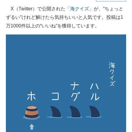
X（Twitter）で公開された
「海クイズ」
が、“ちょっと
ITの今と未来を見通す
ずるい”けれど解けたら気持ちいいと人気です。投稿は1
スマホと通信の最新トレンド
万1000件以上の“いいね”を獲得しています。
進化するPCとデバイスの未来
好きが集まる 比べて選べる
ビジネスと働き方のヒント
AI活用のいまが分かる
企業ITのトレンドを詳説
経営リーダーのコミュニティ
マーケ×ITの今がよく分かる
ITエンジニア向け専門サイト