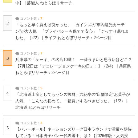
中】 | 芸能人 ねとらぼリサーチ
コメント数：
7
2
「もっと早く買えば良かった」 カインズの“車内遮光カーテ
ン”が大人気 「プライバシーも保てて安心」「ぐっすり眠れま
した」（2/2） | ライフ ねとらぼリサーチ：2ページ目
コメント数：
7
3
兵庫県の「ケーキ」の名店10選！ 一番うまいと思う店はどこ？
【7月12日は「デコレーションケーキの日」！】（2/4） | 兵庫県
ねとらぼリサーチ：2ページ目
コメント数：
5
4
「北海道土産としてもセンス抜群」六花亭の“店舗限定”お菓子が
人気 「こんなの初めて」「箱買いするべきだった」（1/2） |
北海道 ねとらぼリサーチ
コメント数：
3
5
【バレーボール】ネーションズリーグ日本ラウンドで活躍を期待
している「日本男子バレー代表選手」は？【2026年版・人気投