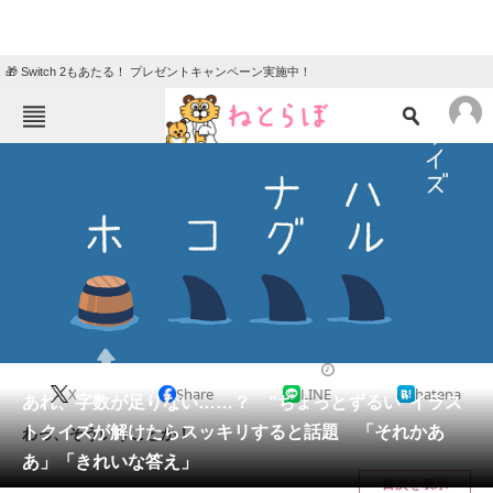
🎁 Switch 2もあたる！ プレゼントキャンペーン実施中！
ねとらぼメニュー
TOP
ニュース
エンタメ
クイズ
グルメ
地域
住まい
教育・育児
動物
リサーチ
2023/11/25 10:30（公開）
X
Share
LINE
hatena
会員記事
あれ、字数が足りない……？ “ちょっとずるい”イラス
トクイズが解けたらスッキリすると話題 「それかあ
わっ、そういうことか！
メディア
あ」「きれいな答え」
目次を表示
注目記事を集めた総合ページ