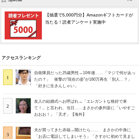
【抽選で5,000円分】Amazonギフトカードが
当たる！読者アンケート実施中
アクセスランキング
自衛隊員だった25歳男性→10年後……「マジで何があっ
1
たの？」 衝撃の“現在の姿”が180万再生「別人…？」
「好きに生きんしゃい」
友人の結婚式へお呼ばれ→「エレガントな格好で来
2
て！」と言われ、当日……まさかの参列姿に「いやすご
おおお！」「天才」【海外】
夫が買ってきた赤福→開けたら…… まさかの中身に
3
「お店に電話してしまいそう」「さすがに初めて見まし