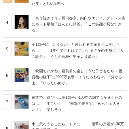
た笑」と107万表示
「もう泣きそう」川口春奈、純白ウエディングドレス姿
4
にネット騒然「ほんとに綺麗」「この笑顔が切なすぎ
る」
小1息子に「足りない」と言われる学童弁当→開けた
5
ら…… 「1年生でこれはすごい」まさかの中身に「大
ご馳走」「うちの高校生男子より多い」
「映画ちいかわ」鑑賞前の楽しそうな子どもたち→“鑑
6
賞後の様子”に2900万表示「そうなるわなw」「分かる
よ」「いったい何が」
家族で川遊びへ→高1息子が100均の網でつかまえたの
7
は……「すごい！」 “衝撃の光景”に「めっちゃ大き
い！」「楽しそう」
車に乗ろうとしたら、ドアに…… 衝撃の光景が130万
8