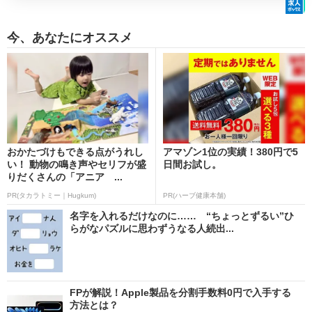
今、あなたにオススメ
おかたづけもできる点がうれし
アマゾン1位の実績！380円で5
い！ 動物の鳴き声やセリフが盛
日間お試し。
りだくさんの「アニア ...
PR(タカラトミー｜Hugkum)
PR(ハーブ健康本舗)
名字を入れるだけなのに…… “ちょっとずるい”ひ
らがなパズルに思わずうなる人続出...
FPが解説！Apple製品を分割手数料0円で入手する
方法とは？