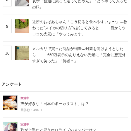
表示「普通に乗って走ってたやん」「どうやって入った
の!?」
近所のおばあちゃん「こう切ると食べやすいよ〜」→教
9
わった“スイカの切り方”を試してみると…… 目からウ
ロコの光景に「やってみます」
メルカリで買った商品が到着→封筒を開けようとした
10
ら…… 650万表示のありえない光景に「完全に想定外
すぎて笑った」「何者？」
アンケート
実施中
声が好きな「日本のボーカリスト」は？
回答数：49461
実施中
歌が上手だと思うホロライブのメンバーは？