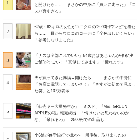
1
と開けたら…… まさかの中身に「買いに走った」「コ
スパ良すぎる」
62歳・62キロの女性がユニクロの“2990円ワンピ”を着た
2
ら…… 目からウロコのコーデに「全色ほしいくらい」
「参考になりました」
「ナスは全部これでいい」94歳おばあちゃんが作る“夕
3
ご飯”がすごい！「真似してみます」「憧れます」
夫が買ってきた赤福→開けたら…… まさかの中身に
4
「お店に電話してしまいそう」「さすがに初めて見まし
た笑」と107万表示
「転売ヤー大量発生か」 ミスド、『Mrs. GREEN
5
APPLEの箱』転売続出 「情けないと思わないのか
な」「呆れるわ」 2500円での出品も
小6娘が修学旅行で栃木へ→帰宅後、取り出したの
6