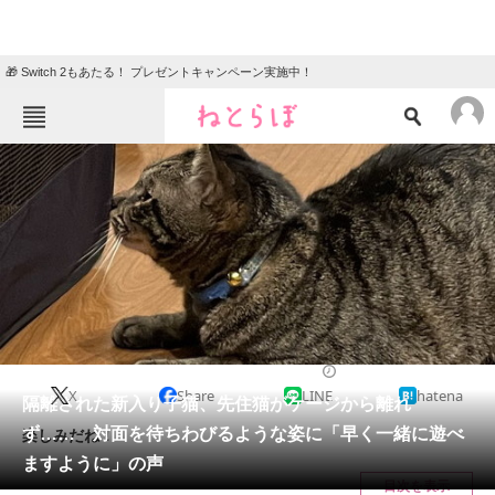
🎁 Switch 2もあたる！ プレゼントキャンペーン実施中！
ねとらぼメニュー
TOP
ニュース
エンタメ
クイズ
グルメ
地域
住まい
教育・育児
動物
リサーチ
2023/12/01 07:00（公開）
X
Share
LINE
hatena
会員記事
隔離された新入り子猫、先住猫がケージから離れ
ず…… 対面を待ちわびるような姿に「早く一緒に遊べ
楽しみだね！
メディア
ますように」の声
目次を表示
注目記事を集めた総合ページ