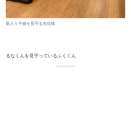
企業向けIT製品の総合サイト
IT製品の技術・比較・事例
新入り子猫を見守る先住猫
製造業のIT導入・活用を支援
モノづくり技術者専門サイト
るなくんを見守っているふくくん
エレクトロニクス専門サイト
advertisement
電子設計の基本と応用
エネルギーの専門メディア
建設×テクノロジーの最前線
ちょっと気になるネットの話題