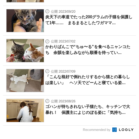
公開 2023/09/20
炎天下の車道でたった200グラムの子猫を保護し
て1年…… まるまるとしたワガママ...
公開 2023/07/02
かわりばんこで“ちゅ〜る”を食べるニャンコた
ち 余韻を楽しみながら順番を待ってい...
公開 2022/07/09
「こんな格好で倒れたりするから猫との暮らし
は楽しい」 ヘソ天でどーんと寝ている姿...
公開 2023/08/26
ゴハンが待ちきれない子猫たち、キッチンで大
暴れ！ 保護主によじのぼる姿に「気持ち...
Recommended by