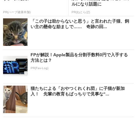
ルになり話題に
PR(ハーブ健康本舗)
PR(ねとらぼ)
「この子は助からないと思う」と言われた子猫、飼
い主の懸命な励ましで…… 奇跡の回...
FPが解説！Apple製品を分割手数料0円で入手する
方法とは？
PR(Fav-Log)
猫たちによる「おやつくれくれ団」に子猫が新加
入！ 先輩の教育もばっちりで見事な“...