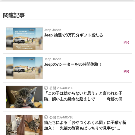
関連記事
Jeep Japan
Jeep 抽選で3万円分ギフト当たる
PR
Jeep Japan
Jeepの7シーターを85時間体験！
PR
公開 2024/03/06
「この子は助からないと思う」と言われた子
猫、飼い主の懸命な励ましで…… 奇跡の回...
公開 2024/05/18
猫たちによる「おやつくれくれ団」に子猫が新
加入！ 先輩の教育もばっちりで見事な“...