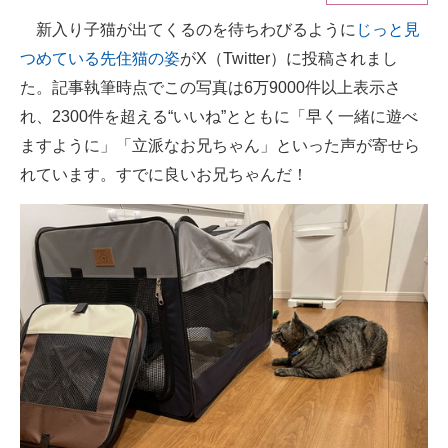
新入り子猫が出てくるのを待ちわびるように
じっと見
ITの今と未来を見通す
つめている先住猫の姿
がX（Twitter）に投稿されまし
スマホと通信の最新トレンド
た。記事執筆時点でこの写真は6万9000件以上表示さ
れ、2300件を超える“いいね”とともに「早く一緒に遊べ
進化するPCとデバイスの未来
ますように」「立派なお兄ちゃん」といった声が寄せら
好きが集まる 比べて選べる
れています。すでに良いお兄ちゃんだ！
ビジネスと働き方のヒント
AI活用のいまが分かる
企業ITのトレンドを詳説
経営リーダーのコミュニティ
マーケ×ITの今がよく分かる
ITエンジニア向け専門サイト