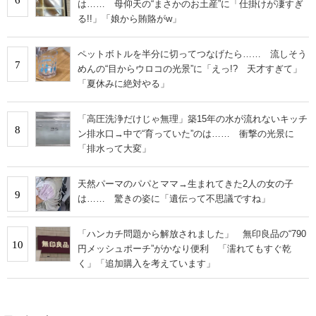
は…… 母仰天の“まさかのお土産”に「仕掛けが凄すぎ
る!!」「娘から賄賂がw」
ペットボトルを半分に切ってつなげたら…… 流しそう
7
めんの“目からウロコの光景”に「えっ!? 天才すぎて」
「夏休みに絶対やる」
「高圧洗浄だけじゃ無理」築15年の水が流れないキッチ
8
ン排水口→中で“育っていた”のは…… 衝撃の光景に
「排水って大変」
天然パーマのパパとママ→生まれてきた2人の女の子
9
は…… 驚きの姿に「遺伝って不思議ですね」
「ハンカチ問題から解放されました」 無印良品の“790
10
円メッシュポーチ”がかなり便利 「濡れてもすぐ乾
く」「追加購入を考えています」