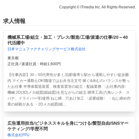
Copyright © ITmedia Inc. All Rights Reserved.
求人情報
機械系工場/組立・加工・プレス/製造/工場/派遣の仕事/20～40
代活躍中
日本マニュファクチャリングサービス株式会社
東京都
正社員 / 派遣社員：時給1,600円
【仕事内容】30～50代男性が多く活躍!最寄り駅から通勤しやすい徒歩圏
内 マイカー通勤もOK!職場ではお弁当注文可 稼ぐ&休むのバランスが整っ
たお仕事 半導体製造装置、検査装置等の組立・配線業務 〈お仕事内容〉
機械:2D(3D)メカ組図(紙組図)を見ながらの組立 標準工具(六角レンチ、ス
パナ、ドライバー等)使用 ねじ締、穴あけ加工 〈必要経験〉 ・ねじ締め作
業の経験がある ・2Dメカ組図(紙...
広告運用担当/ビジネススキルを身につける/髪型自由/SNSマー
ケティング/学歴不問
株式会社FFU