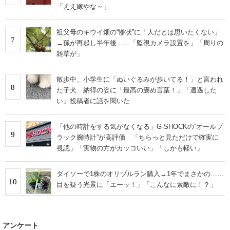
「ええ嫁やな～」
祖父母のキウイ畑の“惨状”に「人だとは思いたくない」
7
→孫が再起し半年後……「監視カメラ設置を」「周りの
雑草が」
散歩中、小学生に「ぬいぐるみが歩いてる！」と言われ
8
た子犬 納得の姿に「最高の褒め言葉！」「遭遇した
い」投稿者に話を聞いた
「他の時計をする気がなくなる」G-SHOCKの“オールブ
9
ラック腕時計”が高評価 「ちらっと見ただけで確実に
視認」「実物の方がカッコいい」「しかも軽い」
ダイソーで1株のオリヅルラン購入→1年でまさかの……
10
目を疑う光景に「エーッ！」「こんなに素敵に！？」
アンケート