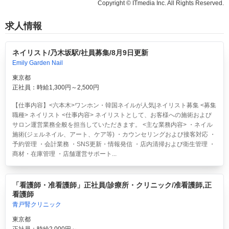
Copyright © ITmedia Inc. All Rights Reserved.
求人情報
ネイリスト/乃木坂駅/社員募集/8月9日更新
Emily Garden Nail
東京都
正社員：時給1,300円～2,500円
【仕事内容】<六本木>ワンホン・韓国ネイルが人気|ネイリスト募集 <募集
職種> ネイリスト <仕事内容> ネイリストとして、お客様への施術および
サロン運営業務全般を担当していただきます。 <主な業務内容> ・ネイル
施術(ジェルネイル、アート、ケア等) ・カウンセリングおよび接客対応 ・
予約管理 ・会計業務 ・SNS更新・情報発信 ・店内清掃および衛生管理 ・
商材・在庫管理 ・店舗運営サポート...
「看護師・准看護師」正社員/診療所・クリニック/准看護師,正
看護師
青戸腎クリニック
東京都