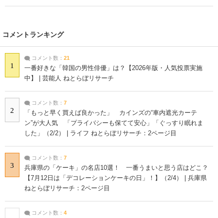
コメントランキング
コメント数：
21
1
一番好きな「韓国の男性俳優」は？【2026年版・人気投票実施
中】 | 芸能人 ねとらぼリサーチ
コメント数：
7
2
「もっと早く買えば良かった」 カインズの“車内遮光カーテ
ン”が大人気 「プライバシーも保てて安心」「ぐっすり眠れま
した」（2/2） | ライフ ねとらぼリサーチ：2ページ目
コメント数：
7
3
兵庫県の「ケーキ」の名店10選！ 一番うまいと思う店はどこ？
【7月12日は「デコレーションケーキの日」！】（2/4） | 兵庫県
ねとらぼリサーチ：2ページ目
コメント数：
4