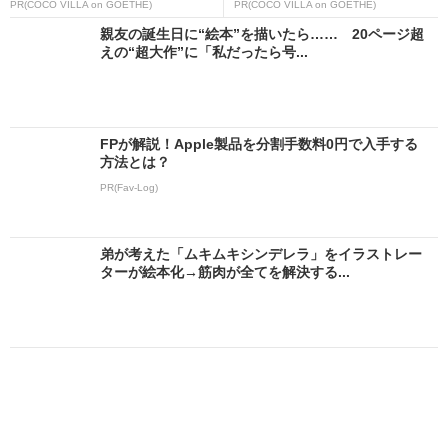
PR(COCO VILLA on GOETHE)
PR(COCO VILLA on GOETHE)
親友の誕生日に“絵本”を描いたら…… 20ページ超
えの“超大作”に「私だったら号...
FPが解説！Apple製品を分割手数料0円で入手する
方法とは？
PR(Fav-Log)
弟が考えた「ムキムキシンデレラ」をイラストレー
ターが絵本化→筋肉が全てを解決する...