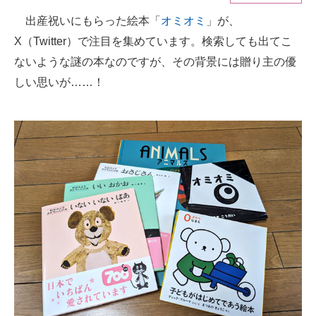
出産祝いにもらった絵本「
オミオミ
」が、
ITの今と未来を見通す
X（Twitter）で注目を集めています。検索しても出てこ
スマホと通信の最新トレンド
ないような謎の本なのですが、その背景には贈り主の優
しい思いが……！
進化するPCとデバイスの未来
好きが集まる 比べて選べる
ビジネスと働き方のヒント
AI活用のいまが分かる
企業ITのトレンドを詳説
経営リーダーのコミュニティ
マーケ×ITの今がよく分かる
ITエンジニア向け専門サイト