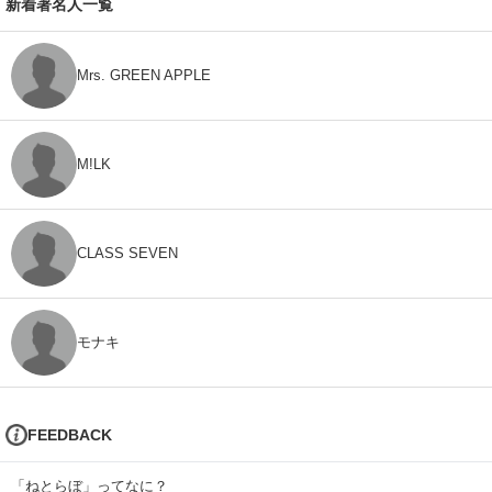
新着著名人一覧
Mrs. GREEN APPLE
M!LK
CLASS SEVEN
モナキ
FEEDBACK
「ねとらぼ」ってなに？