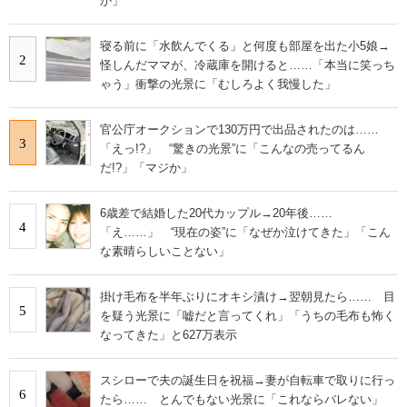
か」
寝る前に「水飲んでくる」と何度も部屋を出た小5娘→
2
怪しんだママが、冷蔵庫を開けると……「本当に笑っち
ゃう」衝撃の光景に「むしろよく我慢した」
官公庁オークションで130万円で出品されたのは……
3
「えっ!?」 “驚きの光景”に「こんなの売ってるん
だ!?」「マジか」
6歳差で結婚した20代カップル→20年後……
4
「え……」 “現在の姿”に「なぜか泣けてきた」「こん
な素晴らしいことない」
掛け毛布を半年ぶりにオキシ漬け→翌朝見たら…… 目
5
を疑う光景に「嘘だと言ってくれ」「うちの毛布も怖く
なってきた」と627万表示
スシローで夫の誕生日を祝福→妻が自転車で取りに行っ
6
たら…… とんでもない光景に「これならバレない」