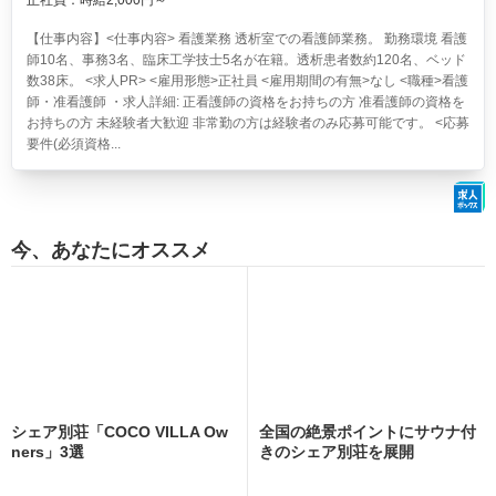
正社員：時給2,000円～
【仕事内容】<仕事内容> 看護業務 透析室での看護師業務。 勤務環境 看護
師10名、事務3名、臨床工学技士5名が在籍。透析患者数約120名、ベッド
数38床。 <求人PR> <雇用形態>正社員 <雇用期間の有無>なし <職種>看護
師・准看護師 ・求人詳細: 正看護師の資格をお持ちの方 准看護師の資格を
お持ちの方 未経験者大歓迎 非常勤の方は経験者のみ応募可能です。 <応募
要件(必須資格...
今、あなたにオススメ
シェア別荘「COCO VILLA Ow
全国の絶景ポイントにサウナ付
ners」3選
きのシェア別荘を展開