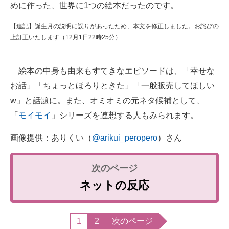
めに作った、世界に1つの絵本だったのです。
【追記】誕生月の説明に誤りがあったため、本文を修正しました。お詫びの
上訂正いたします（12月1日22時25分）
絵本の中身も由来もすてきなエピソードは、「幸せな
お話」「ちょっとほろりときた」「一般販売してほしい
w」と話題に。また、オミオミの元ネタ候補として、
「
モイモイ
」シリーズを連想する人もみられます。
画像提供：ありくい（
@arikui_peropero
）さん
ネットの反応
1
2
次のページ