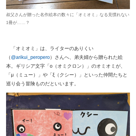
企業向けIT製品の総合サイト
叔父さんが贈った名作絵本の数々に「オミオミ」なる見慣れない
IT製品の技術・比較・事例
1冊が……？
製造業のIT導入・活用を支援
モノづくり技術者専門サイト
「オミオミ」は、ライターのありくい
（
@arikui_peropero
）さんへ、弟夫婦から贈られた絵
エレクトロニクス専門サイト
本。ギリシア文字「ο（オミクロン）」のオミオミが、
電子設計の基本と応用
「μ（ミュー）」や「ξ（クシー）」といった仲間たちと
巡り会う冒険ものだといいます。
エネルギーの専門メディア
建設×テクノロジーの最前線
ちょっと気になるネットの話題