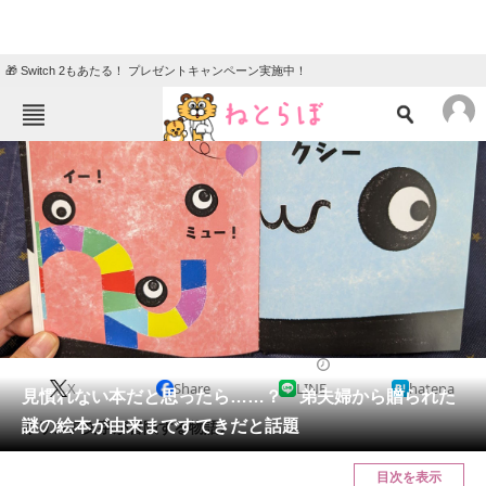
🎁 Switch 2もあたる！ プレゼントキャンペーン実施中！
ねとらぼメニュー
TOP
ニュース
エンタメ
クイズ
グルメ
地域
住まい
教育・育児
動物
リサーチ
2023/12/01 19:15（公開）
X
Share
LINE
hatena
会員記事
見慣れない本だと思ったら……？ 弟夫婦から贈られた
謎の絵本が由来まですてきだと話題
ギリシア文字が冒険する物語。
メディア
目次を表示
注目記事を集めた総合ページ