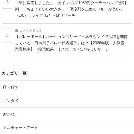
4
「車に常備しました」 カインズの“1980円クーラーバッグ”が評
判 「ちょうどいい大きさ」「保冷剤を止めるベルトが良い」
（1/5） | ライフ ねとらぼリサーチ
コメント数：
3
5
【バレーボール】ネーションズリーグ日本ラウンドで活躍を期待
している「日本男子バレー代表選手」は？【2026年版・人気投
票実施中】（投票結果） | スポーツ ねとらぼリサーチ
カテゴリ一覧
IT・科学
エンタメ
おかね
カルチャー・アート