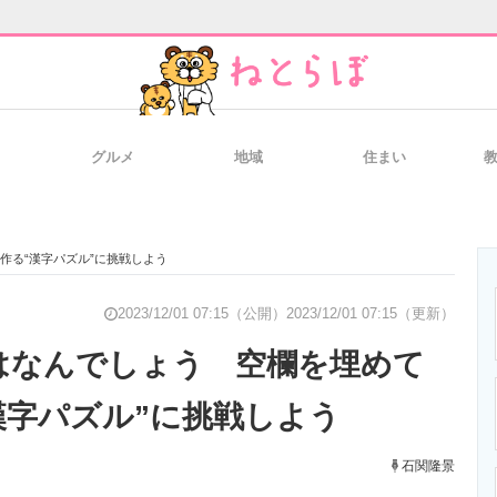
グルメ
地域
住まい
と未来を見通す
スマホと通信の最新トレンド
進化するPCとデ
作る“漢字パズル”に挑戦しよう
のいまが分かる
企業ITのトレンドを詳説
経営リーダーの
2023/12/01 07:15（公開）
2023/12/01 07:15（更新）
はなんでしょう 空欄を埋めて
漢字パズル”に挑戦しよう
T製品の総合サイト
IT製品の技術・比較・事例
製造業のIT導入
石関隆景