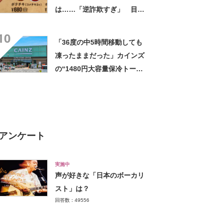
は……「逆詐欺すぎ」 目を
疑う光景に「量間違えた？
10
w」「溢れかえってますね」
「36度の中5時間移動しても
凍ったままだった」カインズ
の“1480円大容量保冷トー
ト”が好評 「1〜2日分の買い
物にちょうど良い」「この夏
は重宝しそう」の声
アンケート
実施中
声が好きな「日本のボーカリ
スト」は？
回答数：49556