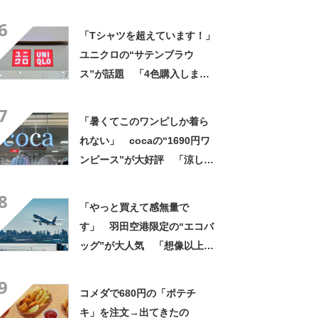
げですね」「育ててみた
6
い！」
「Tシャツを超えています！」
ユニクロの“サテンブラウ
ス”が話題 「4色購入しまし
た！」「着てると必ず褒めら
7
れる！！」
「暑くてこのワンピしか着ら
れない」 cocaの“1690円ワ
ンピース”が大好評 「涼しく
着られて、シワがよらない素
8
材感と薄さも◎」「大好きす
「やっと買えて感無量で
ぎて色違いも購入」
す」 羽田空港限定の“エコバ
ッグ”が大人気 「想像以上に
便利でした」「伊勢丹柄がお
9
しゃれで、使うたびに気分が
コメダで680円の「ポテチ
上がります」
キ」を注文→出てきたの