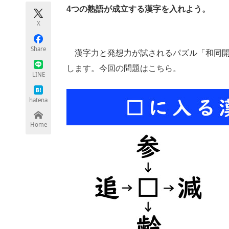
モノづくり技術者専門サイト
エレクトロ
4つの熟語が成立する漢字を入れよう。
X
Share
漢字力と発想力が試されるパズル「和同開
ちょっと気になるネットの話題
します。今回の問題はこちら。
LINE
hatena
Home