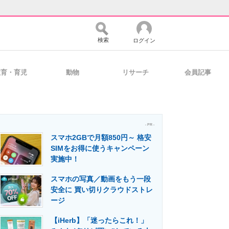
検索
ログイン
教育・育児
動物
リサーチ
会員記事
バイスの未来
好きが集まる 比べて選べる
- PR -
スマホ2GBで月額850円～ 格安
コミュニティ
マーケ×ITの今がよく分かる
SIMをお得に使うキャンペーン
実施中！
スマホの写真／動画をもう一段
・活用を支援
安全に 買い切りクラウドストレ
ージ
【iHerb】「迷ったらこれ！」