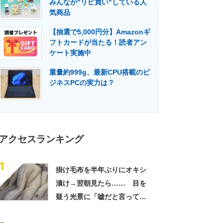
みんなが"リピ買い"している人
門メディア
建設×テクノロジーの最前線
気商品
【抽選で5,000円分】Amazonギ
フトカードが当たる！読者アン
ケート実施中
重量約999g、最新CPU搭載のビ
ジネスPCの実力は？
アクセスランキング
1
掛け毛布を半年ぶりにオキシ
漬け→翌朝見たら…… 目を
疑う光景に「嘘だと言ってく
れ」「うちの毛布も怖くなっ