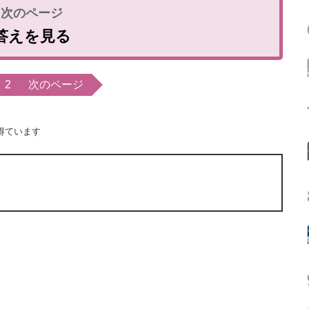
答えを見る
2
次のページ
得ています