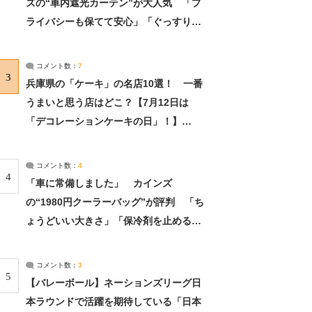
ズの“車内遮光カーテン”が大人気 「プ
ライバシーも保てて安心」「ぐっすり眠
れました」（2/2） | ライフ ねとらぼリ
サーチ：2ページ目
コメント数：
7
3
兵庫県の「ケーキ」の名店10選！ 一番
うまいと思う店はどこ？【7月12日は
「デコレーションケーキの日」！】
（2/4） | 兵庫県 ねとらぼリサーチ：2ペ
ージ目
コメント数：
4
4
「車に常備しました」 カインズ
の“1980円クーラーバッグ”が評判 「ち
ょうどいい大きさ」「保冷剤を止めるベ
ルトが良い」（1/5） | ライフ ねとらぼ
リサーチ
コメント数：
3
5
【バレーボール】ネーションズリーグ日
本ラウンドで活躍を期待している「日本