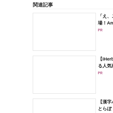
関連記事
「え、
場！Am
PR
【iH
る人気
PR
【漢字
とらぼ