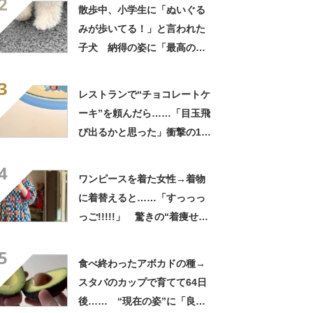
2
てきた」と627万表示
散歩中、小学生に「ぬいぐる
みが歩いてる！」と言われた
子犬 納得の姿に「最高の褒
め言葉！」「遭遇したい」投
3
稿者に話を聞いた
レストランで“チョコレートケ
ーキ”を頼んだら……「目玉飛
び出るかと思った」衝撃の1皿
に「やばすぎる」と109万表
4
示
ワンピースを着た女性→着物
に着替えると……「すっっっ
っご!!!!!」 驚きの“着痩せ
姿”に「同一人物なのです
5
か？」
食べ終わったアボカドの種→
スタバのカップで育てて64日
後…… “現在の姿”に「良さ