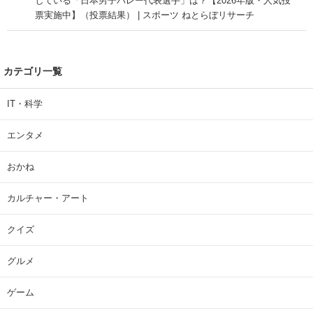
している「日本男子バレー代表選手」は？【2026年版・人気投
票実施中】（投票結果） | スポーツ ねとらぼリサーチ
カテゴリ一覧
IT・科学
エンタメ
おかね
カルチャー・アート
クイズ
グルメ
ゲーム