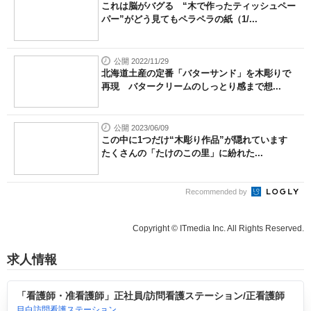
これは脳がバグる “木で作ったティッシュペー
パー”がどう見てもペラペラの紙（1/...
公開 2022/11/29
北海道土産の定番「バターサンド」を木彫りで
再現 バタークリームのしっとり感まで想...
公開 2023/06/09
この中に1つだけ“木彫り作品”が隠れています
たくさんの「たけのこの里」に紛れた...
Recommended by
Copyright © ITmedia Inc. All Rights Reserved.
求人情報
「看護師・准看護師」正社員/訪問看護ステーション/正看護師
目白訪問看護ステーション