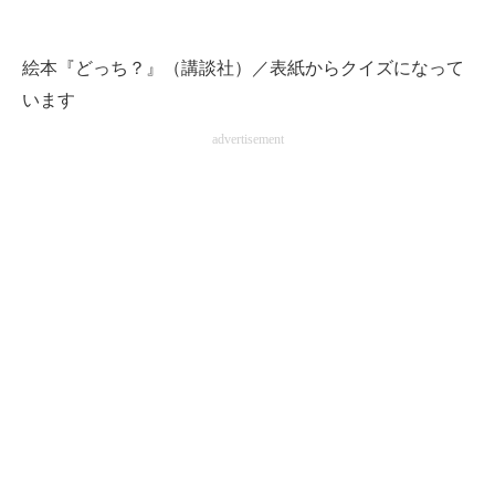
企業向けIT製品の総合サイト
絵本『どっち？』（講談社）／表紙からクイズになって
IT製品の技術・比較・事例
います
製造業のIT導入・活用を支援
advertisement
モノづくり技術者専門サイト
エレクトロニクス専門サイト
電子設計の基本と応用
エネルギーの専門メディア
建設×テクノロジーの最前線
ちょっと気になるネットの話題