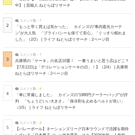
中】 | 芸能人 ねとらぼリサーチ
コメント数：
7
2
「もっと早く買えば良かった」 カインズの“車内遮光カーテ
ン”が大人気 「プライバシーも保てて安心」「ぐっすり眠れま
した」（2/2） | ライフ ねとらぼリサーチ：2ページ目
コメント数：
7
3
兵庫県の「ケーキ」の名店10選！ 一番うまいと思う店はどこ？
【7月12日は「デコレーションケーキの日」！】（2/4） | 兵庫県
ねとらぼリサーチ：2ページ目
コメント数：
4
4
「車に常備しました」 カインズの“1980円クーラーバッグ”が評
判 「ちょうどいい大きさ」「保冷剤を止めるベルトが良い」
（1/5） | ライフ ねとらぼリサーチ
コメント数：
3
5
【バレーボール】ネーションズリーグ日本ラウンドで活躍を期待