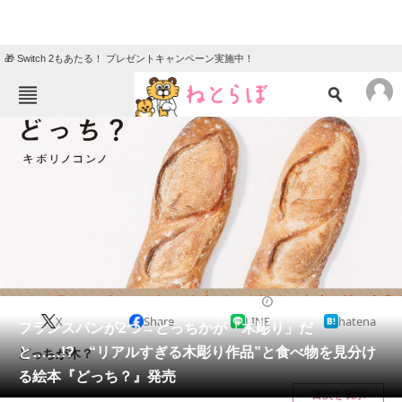
🎁 Switch 2もあたる！ プレゼントキャンペーン実施中！
ねとらぼメニュー
TOP
ニュース
エンタメ
クイズ
グルメ
地域
住まい
教育・育児
動物
リサーチ
2023/12/07 07:00（公開）
X
Share
LINE
hatena
会員記事
フランスパンが2つ→どっちかが「木彫り」だ
と……!? “リアルすぎる木彫り作品”と食べ物を見分け
どっちが木？
メディア
る絵本『どっち？』発売
目次を表示
注目記事を集めた総合ページ