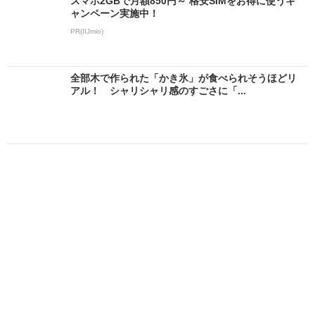
スマホ2GBで月額850円～ 格安SIMをお得に使うキ
ャンペーン実施中！
PR(IIJmio)
全部木で作られた「かき氷」が食べられそうほどリ
アル！ シャリシャリ感のすごさに「...