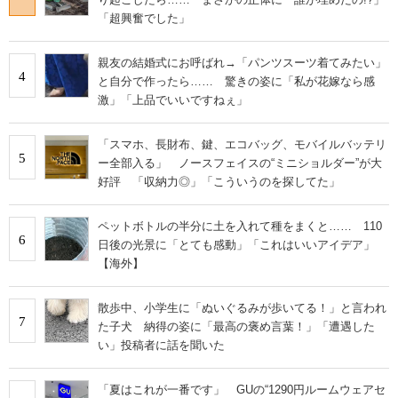
「超興奮でした」
親友の結婚式にお呼ばれ→「パンツスーツ着てみたい」
4
と自分で作ったら…… 驚きの姿に「私が花嫁なら感
激」「上品でいいですねぇ」
「スマホ、長財布、鍵、エコバッグ、モバイルバッテリ
5
ー全部入る」 ノースフェイスの“ミニショルダー”が大
好評 「収納力◎」「こういうのを探してた」
ペットボトルの半分に土を入れて種をまくと…… 110
6
日後の光景に「とても感動」「これはいいアイデア」
【海外】
散歩中、小学生に「ぬいぐるみが歩いてる！」と言われ
7
た子犬 納得の姿に「最高の褒め言葉！」「遭遇した
い」投稿者に話を聞いた
「夏はこれが一番です」 GUの“1290円ルームウェアセ