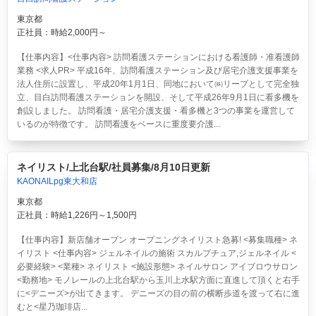
東京都
正社員：時給2,000円～
【仕事内容】<仕事内容> 訪問看護ステーションにおける看護師・准看護師
業務 <求人PR> 平成16年、訪問看護ステーション及び居宅介護支援事業を
法人住所に設置し、平成20年1月1日、同地において㈱リープとして完全独
立、目白訪問看護ステーションを開設、そして平成26年9月1日に看多機を
創設しました。 訪問看護・居宅介護支援・看多機と3つの事業を運営して
いるのが特徴です。 訪問看護をベースに重度要介護...
ネイリスト/上北台駅/社員募集/8月10日更新
KAONAILpg東大和店
東京都
正社員：時給1,226円～1,500円
【仕事内容】新店舗オープン オープニングネイリスト急募! <募集職種> ネ
イリスト <仕事内容> ジェルネイルの施術 スカルプチュア,ジェルネイル <
必要経験> <業種> ネイリスト <施設形態> ネイルサロン アイブロウサロン
<勤務地> モノレールの上北台駅から玉川上水駅方面に直進して頂くと右手
に<デニーズ>が出てきます。 デニーズの目の前の横断歩道を渡って右に進
むと<星乃珈琲店...