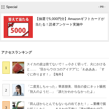
Special
- PR -
【抽選で5,000円分】Amazonギフトカードが
当たる！読者アンケート実施中
アクセスランキング
スイカの皮は捨てないで！→小さく切って、火にかける
1
と…… “目からウロコのアイデア”に「わあああ」「す
ぐに作ります！」【海外】
「二度見しちゃった」華原朋美、現在の姿にネット騒然
2
「別人のようだ…」「誰だかわからなかったよ」
「田んぼからとんでもないもの出てきた！」→重機で掘
3
り起こしたら…… まさかの正体に「誰が埋めたの!?」