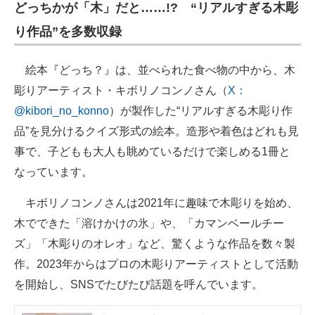
どっちかが「木」だと……!? “リアルすぎる木彫
り作品”を多数収録
絵本『どっち？』は、並べられた食べ物の中から、木
彫りアーティスト・キボリノコンノさん（
X：
@kibori_no_konno
）が製作した“リアルすぎる木彫り作
品”を見分けるクイズ形式の絵本。造形や着色はどれも見
事で、子どもも大人も眺めているだけで楽しめる1冊と
なっています。
キボリノコンノさんは2021年に趣味で木彫りを始め、
木でできた「溶けかけの氷」や、「カマンベールチー
ズ」「木彫りのオレオ」など、驚くような作品を数々製
作。2023年からはプロの木彫りアーティストとして活動
を開始し、SNSでたびたび話題を呼んでいます。