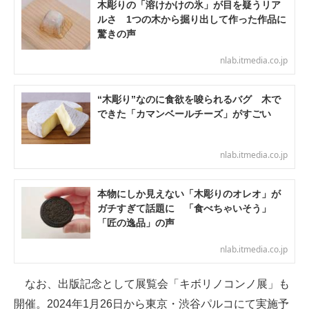
木彫りの「溶けかけの氷」が目を疑うリア
ルさ 1つの木から掘り出して作った作品に
驚きの声
nlab.itmedia.co.jp
“木彫り”なのに食欲を唆られるバグ 木で
できた「カマンベールチーズ」がすごい
nlab.itmedia.co.jp
本物にしか見えない「木彫りのオレオ」が
ガチすぎて話題に 「食べちゃいそう」
「匠の逸品」の声
nlab.itmedia.co.jp
なお、出版記念として展覧会「キボリノコンノ展」も
開催。2024年1月26日から東京・渋谷パルコにて実施予