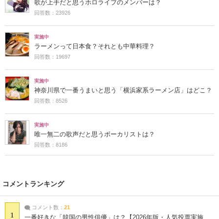
歌が上手だと思うホロライブのメンバーは？
回答数：23926
実施中
ラーメンって日本食？それとも中華料理？
回答数：19697
実施中
神奈川県で一番うまいと思う「横浜家系ラーメン店」はどこ？
回答数：8526
実施中
唯一無二の歌声だと思うボーカリストは？
回答数：8186
コメントランキング
コメント数：
21
1
一番好きな「韓国の男性俳優」は？【2026年版・人気投票実施