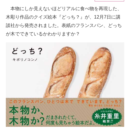
本物にしか見えないほどリアルに食べ物を再現した、
ITの今と未来を見通す
木彫り作品のクイズ絵本『どっち？』が、12月7日に講
スマホと通信の最新トレンド
談社から発売されました。表紙のフランスパン、どっち
が木でできているかわかりますか？
進化するPCとデバイスの未来
好きが集まる 比べて選べる
ビジネスと働き方のヒント
AI活用のいまが分かる
企業ITのトレンドを詳説
経営リーダーのコミュニティ
マーケ×ITの今がよく分かる
ITエンジニア向け専門サイト