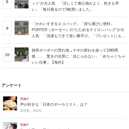
8
ット”が大人気 「涼しくて着心地がよく、乾きも早
い」「毎日着るので3枚買いました」
「かわいすぎるエコバッグ」「持ち運びに便利」
9
PORTER（ポーター）の“たためるナイロンバッグ”が大
人気 「洗濯もできて使い勝手◎」「プレゼントにもお
すすめ」
雑草ボーボーの荒れ地→ヤギの群れを放って24時間
10
後…… 驚きの光景に「信じられない」「めちゃくちゃ
いい仕事」【海外】
アンケート
実施中
声が好きな「日本のボーカリスト」は？
回答数：49620
実施中