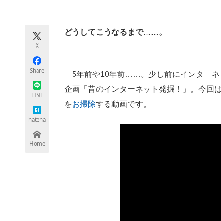
モノづくり技術者専門サイト
エレクトロ
どうしてこうなるまで……。
X
ちょっと気になるネットの話題
Share
5年前や10年前……。少し前にインターネ
企画「昔のインターネット発掘！」。今回は2
LINE
を
お掃除
する動画です。
hatena
Home