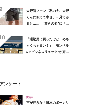
臓に悪いよね、、、」
9
大野智ファン「私の夫、大野
くんに似てて幸せ」→見てみ
ると…… ‟驚きの姿”に「最
高すぎません？」「本物かと
10
思いました！」
「通勤用に買ったけど、めち
ゃくちゃ良い！」 モンベル
の“ビジネスリュック”が好
評 「615グラムで軽い」
「たくさん入る」「満員電車
に乗りやすくなった」
アンケート
実施中
声が好きな「日本のボーカリ