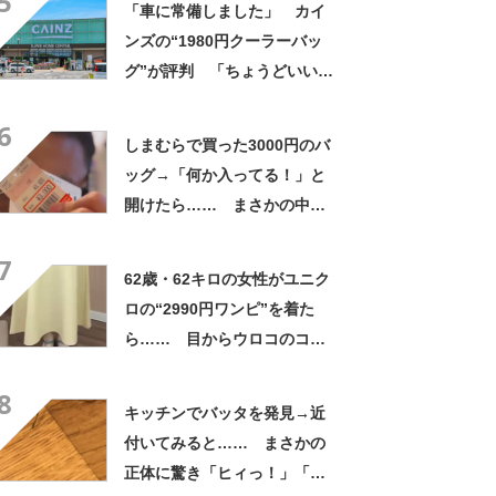
5
「車に常備しました」 カイ
ンズの“1980円クーラーバッ
グ”が評判 「ちょうどいい大
きさ」「保冷剤を止めるベル
6
トが良い」
しまむらで買った3000円のバ
ッグ→「何か入ってる！」と
開けたら…… まさかの中身
に「買いに走った」「コスパ
7
良すぎる」
62歳・62キロの女性がユニク
ロの“2990円ワンピ”を着た
ら…… 目からウロコのコー
デに「全色ほしいくらい」
8
「参考になりました」
キッチンでバッタを発見→近
付いてみると…… まさかの
正体に驚き「ヒィっ！」「心