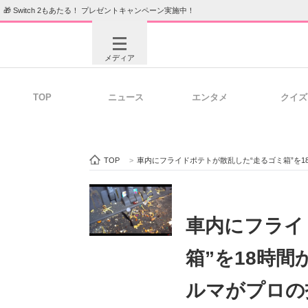
🎁 Switch 2もあたる！ プレゼントキャンペーン実施中！
メディア
TOP
ニュース
エンタメ
クイズ
注目記事を集めた総合ページ
ITの今
TOP
>
車内にフライドポテトが散乱した“走るゴミ箱”を
ビジネスと働き方のヒント
AI活用
車内にフライ
箱”を18時
ITエンジニア向け専門サイト
企業向けI
ルマがプロの