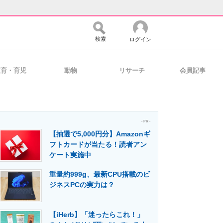
検索
ログイン
教育・育児
動物
リサーチ
会員記事
バイスの未来
好きが集まる 比べて選べる
- PR -
【抽選で5,000円分】Amazonギ
コミュニティ
マーケ×ITの今がよく分かる
フトカードが当たる！読者アン
ケート実施中
重量約999g、最新CPU搭載のビ
・活用を支援
ジネスPCの実力は？
【iHerb】「迷ったらこれ！」