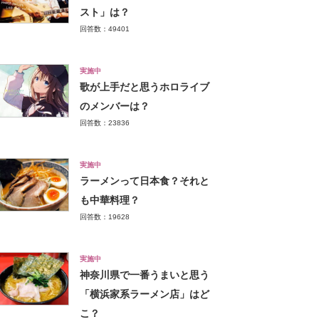
スト」は？
回答数：49401
実施中
歌が上手だと思うホロライブ
のメンバーは？
回答数：23836
実施中
ラーメンって日本食？それと
も中華料理？
回答数：19628
実施中
神奈川県で一番うまいと思う
「横浜家系ラーメン店」はど
こ？