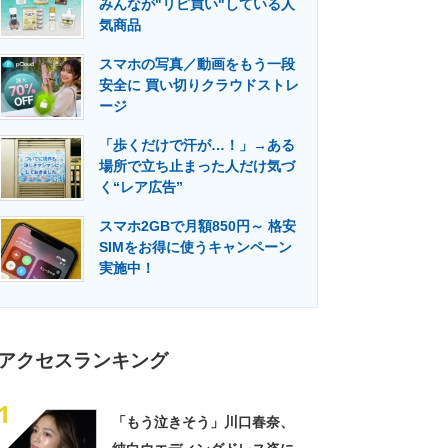
みんなが"リピ買い"している人
門メディア
建設×テクノロジーの最前線
気商品
スマホの写真／動画をもう一段
安全に 買い切りクラウドストレ
ージ
「歩くだけで汗が…！」→ある
場所で立ち止まった人だけ気づ
く“レア広告”
スマホ2GBで月額850円～ 格安
SIMをお得に使うキャンペーン
実施中！
アクセスランキング
1
「もう泣きそう」川口春奈、