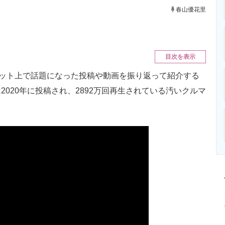
ニクス専門サイト
電子設計の基本と応用
エネルギーの専
春山優花里
目次を表示
ット上で話題になった投稿や動画を振り返って紹介する
020年に投稿され、2892万回再生されている汚いクルマ