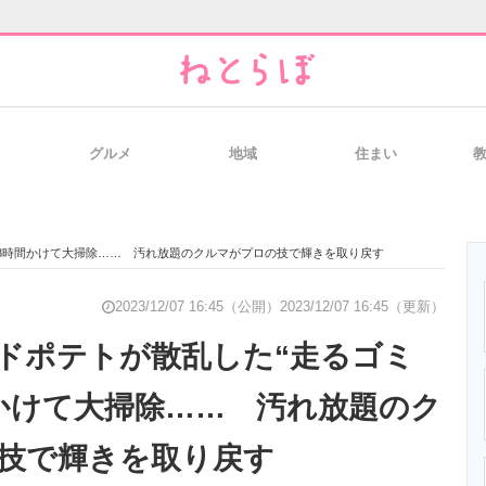
グルメ
地域
住まい
と未来を見通す
スマホと通信の最新トレンド
進化するPCとデ
18時間かけて大掃除…… 汚れ放題のクルマがプロの技で輝きを取り戻す
のいまが分かる
企業ITのトレンドを詳説
経営リーダーの
2023/12/07 16:45（公開）
2023/12/07 16:45（更新）
ドポテトが散乱した“走るゴミ
間かけて大掃除…… 汚れ放題のク
T製品の総合サイト
IT製品の技術・比較・事例
製造業のIT導入
技で輝きを取り戻す