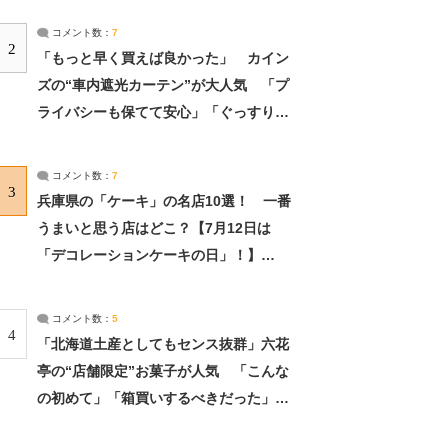
コメント数：
7
2
「もっと早く買えば良かった」 カイン
ズの“車内遮光カーテン”が大人気 「プ
ライバシーも保てて安心」「ぐっすり眠
れました」（2/2） | ライフ ねとらぼリ
サーチ：2ページ目
コメント数：
7
3
兵庫県の「ケーキ」の名店10選！ 一番
うまいと思う店はどこ？【7月12日は
「デコレーションケーキの日」！】
（2/4） | 兵庫県 ねとらぼリサーチ：2ペ
ージ目
コメント数：
5
4
「北海道土産としてもセンス抜群」六花
亭の“店舗限定”お菓子が人気 「こんな
の初めて」「箱買いするべきだった」
（1/2） | 北海道 ねとらぼリサーチ