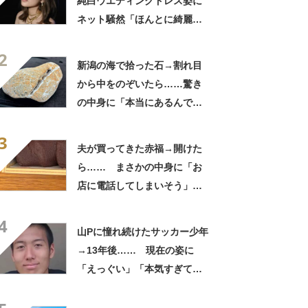
純白ウエディングドレス姿に
ネット騒然「ほんとに綺麗」
「この笑顔が切なすぎる」
2
新潟の海で拾った石→割れ目
から中をのぞいたら……驚き
の中身に「本当にあるんです
ね！」「お宝だ」
3
夫が買ってきた赤福→開けた
ら…… まさかの中身に「お
店に電話してしまいそう」
「さすがに初めて見ました
4
笑」と107万表示
山Pに憧れ続けたサッカー少年
→13年後…… 現在の姿に
「えっぐい」「本気すぎて尊
敬する」と49万再生