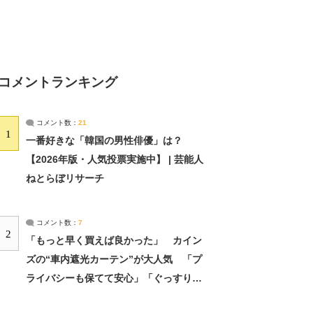
コメントランキング
コメント数：
21
1
一番好きな「韓国の男性俳優」は？
【2026年版・人気投票実施中】 | 芸能人
ねとらぼリサーチ
コメント数：
7
2
「もっと早く買えば良かった」 カイン
ズの“車内遮光カーテン”が大人気 「プ
ライバシーも保てて安心」「ぐっすり眠
れました」（2/2） | ライフ ねとらぼリ