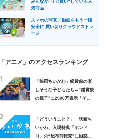
みんなが"リピ買い"している人
門メディア
建設×テクノロジーの最前線
気商品
スマホの写真／動画をもう一段
安全に 買い切りクラウドストレ
ージ
「アニメ」のアクセスランキング
1
「映画ちいかわ」鑑賞前の楽
しそうな子どもたち→“鑑賞後
の様子”に2900万表示「そう
なるわなw」「分かるよ」
2
「いったい何が」
「どういうこと？」 映画ち
いかわ、入場特典「ボンド
ロ」の“配布前転売”に困惑の