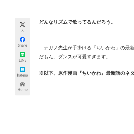
モノづくり技術者専門サイト
エレクトロ
どんなリズムで歌ってるんだろう。
X
ちょっと気になるネットの話題
Share
ナガノ先生が手掛ける『ちいかわ』の最新話
だもん」ダンスが可愛すぎます。
LINE
※以下、原作漫画『ちいかわ』最新話のネ
hatena
Home