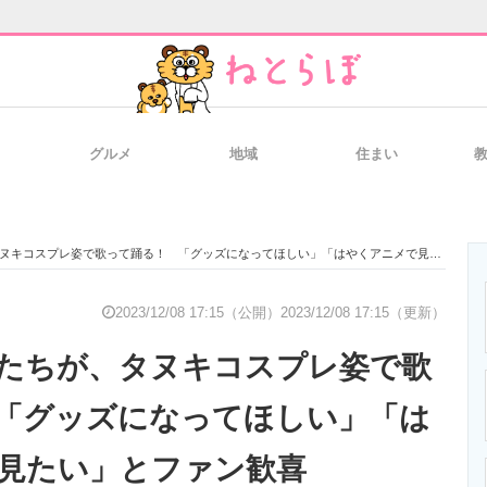
グルメ
地域
住まい
と未来を見通す
スマホと通信の最新トレンド
進化するPCとデ
コスプレ姿で歌って踊る！ 「グッズになってほしい」「はやくアニメで見たい」とファン歓喜
のいまが分かる
企業ITのトレンドを詳説
経営リーダーの
2023/12/08 17:15（公開）
2023/12/08 17:15（更新）
たちが、タヌキコスプレ姿で歌
T製品の総合サイト
IT製品の技術・比較・事例
製造業のIT導入
「グッズになってほしい」「は
見たい」とファン歓喜