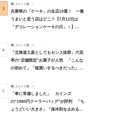
サーチ：2ページ目
コメント数：
7
3
兵庫県の「ケーキ」の名店10選！ 一番
うまいと思う店はどこ？【7月12日は
「デコレーションケーキの日」！】
（2/4） | 兵庫県 ねとらぼリサーチ：2ペ
ージ目
コメント数：
5
4
「北海道土産としてもセンス抜群」六花
亭の“店舗限定”お菓子が人気 「こんな
の初めて」「箱買いするべきだった」
（1/2） | 北海道 ねとらぼリサーチ
コメント数：
4
5
「車に常備しました」 カインズ
の“1980円クーラーバッグ”が評判 「ち
ょうどいい大きさ」「保冷剤を止めるベ
ルトが良い」（1/5） | ライフ ねとらぼ
リサーチ