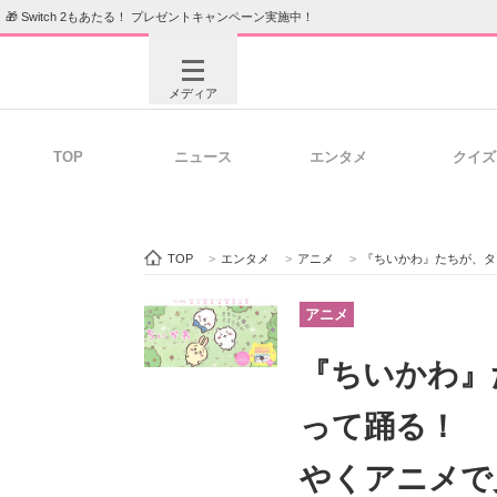
🎁 Switch 2もあたる！ プレゼントキャンペーン実施中！
メディア
TOP
ニュース
エンタメ
クイズ
注目記事を集めた総合ページ
ITの今
TOP
>
エンタメ
>
アニメ
>
『ちいかわ』たちが、タヌキ
ビジネスと働き方のヒント
AI活用
アニメ
『ちいかわ』
ITエンジニア向け専門サイト
企業向けI
って踊る！ 
やくアニメで