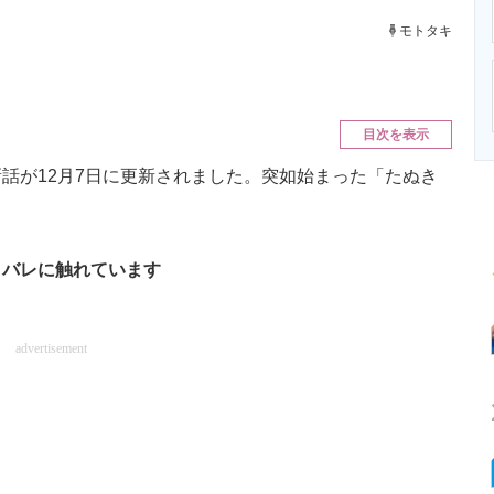
ニクス専門サイト
電子設計の基本と応用
エネルギーの専
モトタキ
目次を表示
が12月7日に更新されました。突如始まった「たぬき
タバレに触れています
advertisement