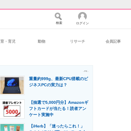
検索
ログイン
教育・育児
動物
リサーチ
会員記事
バイスの未来
好きが集まる 比べて選べる
- PR -
重量約999g、最新CPU搭載のビ
コミュニティ
マーケ×ITの今がよく分かる
ジネスPCの実力は？
【抽選で5,000円分】Amazonギ
・活用を支援
フトカードが当たる！読者アン
ケート実施中
【iHerb】「迷ったらこれ！」