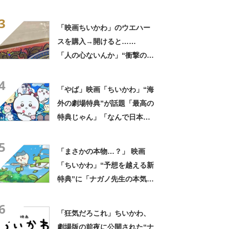
声「ほんとありえない」
3
「映画ちいかわ」のウエハー
スを購入→開けると……
「人の心ないんか」“衝撃の中
身”に騒然「ヒィッ」「心折ら
4
れる」
「やば」映画「ちいかわ」“海
外の劇場特典”が話題「最高の
特典じゃん」「なんで日本じ
ゃないの！」「めっちゃほし
5
い……」
「まさかの本物…？」 映画
「ちいかわ」“予想を越える新
特典”に「ナガノ先生の本気」
「ちいかわしかできない所
6
業」「さすが」
「狂気だろこれ」ちいかわ、
劇場版の前夜に公開された“ナ