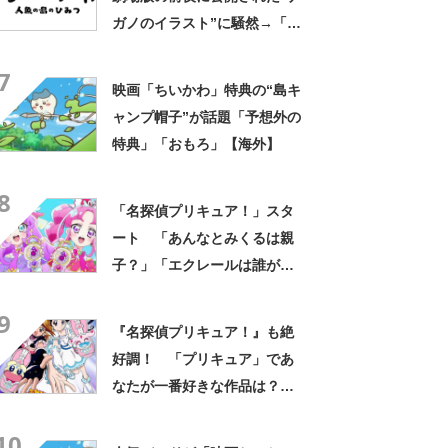
ガノのイラスト”に騒然→「怖
すぎて震える」「公開前にこ
7
のイラストはすごいセンス」
映画「ちいかわ」特典の“島キ
「なんか意味深」
ャンプ帽子”が話題「予想外の
特典」「おもろ」【海外】
8
「名探偵プリキュア！」スタ
ート 「あんなとみくるは親
子？」「エクレールは誰が変
身？」…… 開始1カ月で見え
9
た“3つの謎”を推理してみた
『名探偵プリキュア！』も絶
好調！ 「プリキュア」であ
なたが一番好きな作品は？
【アンケート実施中】
10