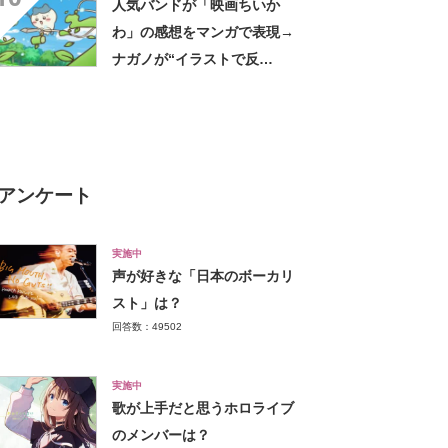
人気バンドが「映画ちいか
わ」の感想をマンガで表現→
ナガノが“イラストで反
応”「最高のファンサやん」
「これはうらやましい」
アンケート
実施中
声が好きな「日本のボーカリ
スト」は？
回答数：49502
実施中
歌が上手だと思うホロライブ
のメンバーは？