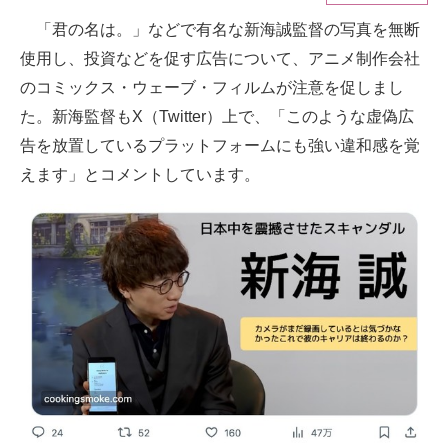
「君の名は。」などで有名な新海誠監督の写真を無断
ITの今と未来を見通す
使用し、投資などを促す広告について、アニメ制作会社
スマホと通信の最新トレンド
のコミックス・ウェーブ・フィルムが注意を促しまし
た。新海監督もX（Twitter）上で、「このような虚偽広
進化するPCとデバイスの未来
告を放置しているプラットフォームにも強い違和感を覚
好きが集まる 比べて選べる
えます」とコメントしています。
ビジネスと働き方のヒント
AI活用のいまが分かる
企業ITのトレンドを詳説
経営リーダーのコミュニティ
マーケ×ITの今がよく分かる
ITエンジニア向け専門サイト