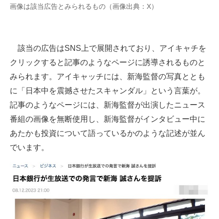
画像は該当広告とみられるもの（画像出典：X）
企業向けIT製品の総合サイト
IT製品の技術・比較・事例
該当の広告はSNS上で展開されており、アイキャチを
製造業のIT導入・活用を支援
クリックすると記事のようなページに誘導されるものと
モノづくり技術者専門サイト
みられます。アイキャッチには、新海監督の写真ととも
に「日本中を震撼させたスキャンダル」という言葉が。
エレクトロニクス専門サイト
記事のようなページには、新海監督が出演したニュース
電子設計の基本と応用
番組の画像を無断使用し、新海監督がインタビュー中に
あたかも投資について語っているかのような記述が並ん
エネルギーの専門メディア
でいます。
建設×テクノロジーの最前線
ちょっと気になるネットの話題