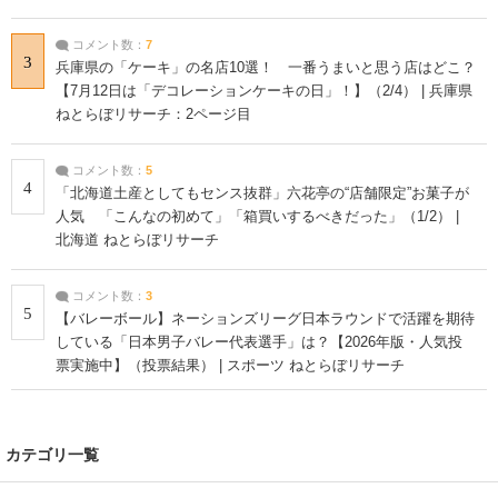
コメント数：
7
3
兵庫県の「ケーキ」の名店10選！ 一番うまいと思う店はどこ？
【7月12日は「デコレーションケーキの日」！】（2/4） | 兵庫県
ねとらぼリサーチ：2ページ目
コメント数：
5
4
「北海道土産としてもセンス抜群」六花亭の“店舗限定”お菓子が
人気 「こんなの初めて」「箱買いするべきだった」（1/2） |
北海道 ねとらぼリサーチ
コメント数：
3
5
【バレーボール】ネーションズリーグ日本ラウンドで活躍を期待
している「日本男子バレー代表選手」は？【2026年版・人気投
票実施中】（投票結果） | スポーツ ねとらぼリサーチ
カテゴリ一覧