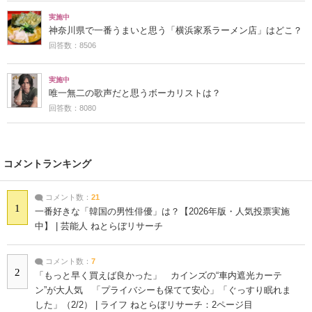
実施中
神奈川県で一番うまいと思う「横浜家系ラーメン店」はどこ？
回答数：8506
実施中
唯一無二の歌声だと思うボーカリストは？
回答数：8080
コメントランキング
コメント数：
21
1
一番好きな「韓国の男性俳優」は？【2026年版・人気投票実施
中】 | 芸能人 ねとらぼリサーチ
コメント数：
7
2
「もっと早く買えば良かった」 カインズの“車内遮光カーテ
ン”が大人気 「プライバシーも保てて安心」「ぐっすり眠れま
した」（2/2） | ライフ ねとらぼリサーチ：2ページ目