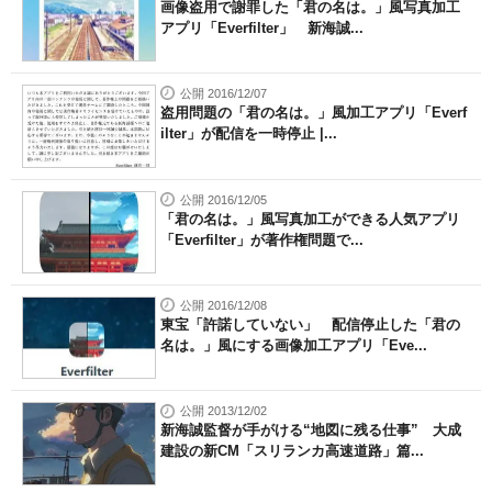
画像盗用で謝罪した「君の名は。」風写真加工
アプリ「Everfilter」 新海誠...
公開 2016/12/07
盗用問題の「君の名は。」風加工アプリ「Everf
ilter」が配信を一時停止 |...
公開 2016/12/05
「君の名は。」風写真加工ができる人気アプリ
「Everfilter」が著作権問題で...
公開 2016/12/08
東宝「許諾していない」 配信停止した「君の
名は。」風にする画像加工アプリ「Eve...
公開 2013/12/02
新海誠監督が手がける“地図に残る仕事” 大成
建設の新CM「スリランカ高速道路」篇...