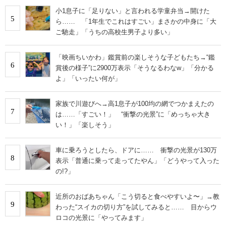
小1息子に「足りない」と言われる学童弁当→開けた
5
ら…… 「1年生でこれはすごい」まさかの中身に「大
ご馳走」「うちの高校生男子より多い」
「映画ちいかわ」鑑賞前の楽しそうな子どもたち→“鑑
6
賞後の様子”に2900万表示「そうなるわなw」「分かる
よ」「いったい何が」
家族で川遊びへ→高1息子が100均の網でつかまえたの
7
は……「すごい！」 “衝撃の光景”に「めっちゃ大き
い！」「楽しそう」
車に乗ろうとしたら、ドアに…… 衝撃の光景が130万
8
表示「普通に乗って走ってたやん」「どうやって入った
の!?」
近所のおばあちゃん「こう切ると食べやすいよ〜」→教
9
わった“スイカの切り方”を試してみると…… 目からウ
ロコの光景に「やってみます」