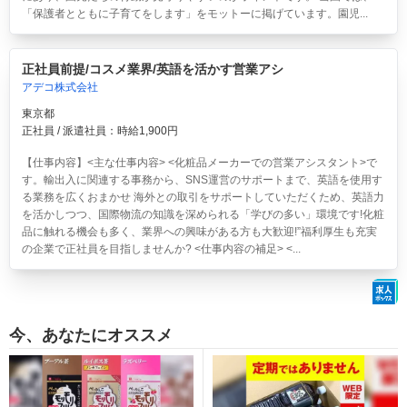
「保護者とともに子育てをします」をモットーに掲げています。園児...
正社員前提/コスメ業界/英語を活かす営業アシ
アデコ株式会社
東京都
正社員 / 派遣社員：時給1,900円
【仕事内容】<主な仕事内容> <化粧品メーカーでの営業アシスタント>で
す。輸出入に関連する事務から、SNS運営のサポートまで、英語を使用す
る業務を広くおまかせ 海外との取引をサポートしていただくため、英語力
を活かしつつ、国際物流の知識を深められる「学びの多い」環境です!化粧
品に触れる機会も多く、業界への興味がある方も大歓迎!”福利厚生も充実
の企業で正社員を目指しませんか? <仕事内容の補足> <...
今、あなたにオススメ