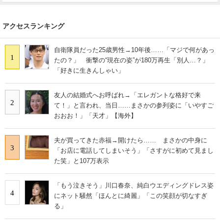
アクセスランキング
自衛隊員だった25歳男性→10年後……「マジで何があっ
1
たの？」 衝撃の“現在の姿”が180万再生「別人…？」
「好きに生きんしゃい」
友人の結婚式へお呼ばれ→「エレガントな格好で来
2
て！」と言われ、当日……まさかの参列姿に「いやすご
おおお！」「天才」【海外】
夫が買ってきた赤福→開けたら…… まさかの中身に
3
「お店に電話してしまいそう」「さすがに初めて見まし
た笑」と107万表示
「もう泣きそう」川口春奈、純白ウエディングドレス姿
4
にネット騒然「ほんとに綺麗」「この笑顔が切なすぎ
る」