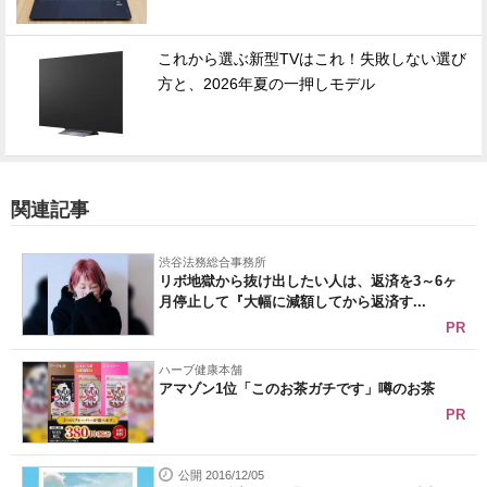
これから選ぶ新型TVはこれ！失敗しない選び
方と、2026年夏の一押しモデル
関連記事
渋谷法務総合事務所
リボ地獄から抜け出したい人は、返済を3～6ヶ
月停止して『大幅に減額してから返済す...
PR
ハーブ健康本舗
アマゾン1位「このお茶ガチです」噂のお茶
PR
公開 2016/12/05