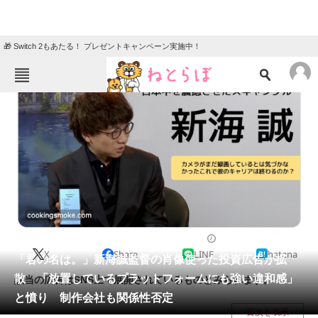
🎁 Switch 2もあたる！ プレゼントキャンペーン実施中！
ねとらぼメニュー
TOP
ニュース
エンタメ
クイズ
グルメ
地域
住まい
教育・育児
動物
リサーチ
2023/12/08 19:35（公開）
X
Share
LINE
hatena
会員記事
「君の名は。」新海誠監督の肖像使った投資広告が拡
散 「放置しているプラットフォームにも強い違和感」
該当の広告はSNS上で展開されているものとみられます。
メディア
と憤り 制作会社も関係性否定
目次を表示
注目記事を集めた総合ページ