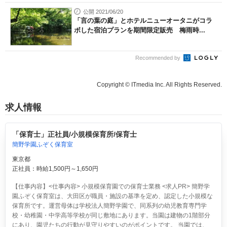
公開 2021/06/20
「言の葉の庭」とホテルニューオータニがコラ
ボした宿泊プランを期間限定販売 梅雨時...
Recommended by
Copyright © ITmedia Inc. All Rights Reserved.
求人情報
「保育士」正社員/小規模保育所/保育士
簡野学園ふぞく保育室
東京都
正社員：時給1,500円～1,650円
【仕事内容】<仕事内容> 小規模保育園での保育士業務 <求人PR> 簡野学
園ふぞく保育室は、大田区が職員・施設の基準を定め、認定した小規模な
保育所です。運営母体は学校法人簡野学園で、同系列の幼児教育専門学
校・幼稚園・中学高等学校が同じ敷地にあります。当園は建物の1階部分
にあり、園児たちの行動が見守りやすいのがポイントです。 当園では、