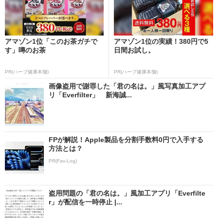
アマゾン1位「このお茶ガチで
アマゾン1位の実績！380円で5
す」噂のお茶
日間お試し。
PR(ハーブ健康本舗)
PR(ハーブ健康本舗)
画像盗用で謝罪した「君の名は。」風写真加工アプ
リ「Everfilter」 新海誠...
FPが解説！Apple製品を分割手数料0円で入手する
方法とは？
PR(Fav-Log)
盗用問題の「君の名は。」風加工アプリ「Everfilte
r」が配信を一時停止 |...