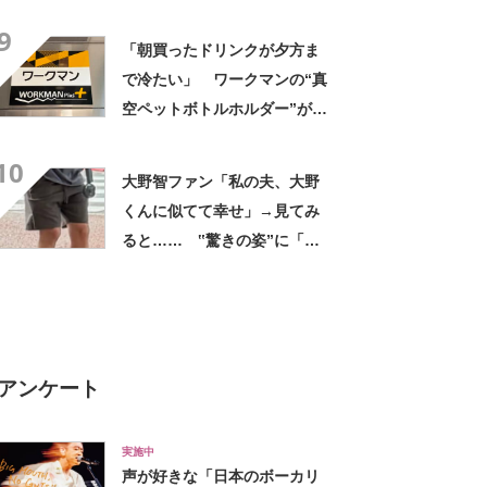
デに「全色ほしいくらい」
9
「参考になりました」
「朝買ったドリンクが夕方ま
で冷たい」 ワークマンの“真
空ペットボトルホルダー”が大
好評 「車の中でも冷え冷
10
え」「もっと早く買えばよか
大野智ファン「私の夫、大野
った」
くんに似てて幸せ」→見てみ
ると…… ‟驚きの姿”に「最
高すぎません？」「本物かと
思いました！」
アンケート
実施中
声が好きな「日本のボーカリ