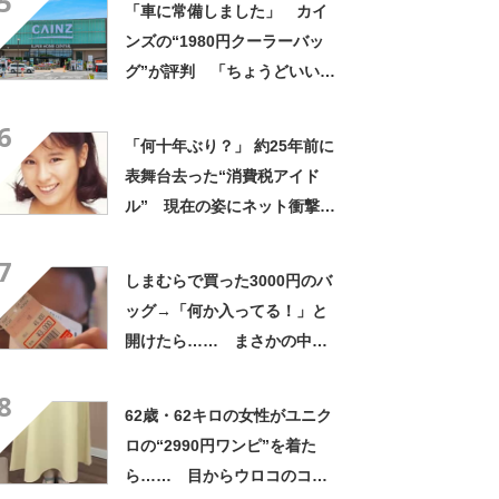
5
「車に常備しました」 カイ
ンズの“1980円クーラーバッ
グ”が評判 「ちょうどいい大
きさ」「保冷剤を止めるベル
6
トが良い」
「何十年ぶり？」 約25年前に
表舞台去った“消費税アイド
ル” 現在の姿にネット衝撃
「いくつになってもかわい
7
い」「また会えるなんて」
しまむらで買った3000円のバ
ッグ→「何か入ってる！」と
開けたら…… まさかの中身
に「買いに走った」「コスパ
8
良すぎる」
62歳・62キロの女性がユニク
ロの“2990円ワンピ”を着た
ら…… 目からウロコのコー