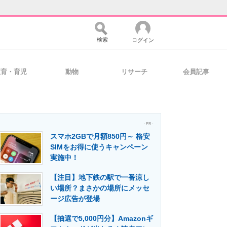
検索
ログイン
教育・育児
動物
リサーチ
会員記事
バイスの未来
好きが集まる 比べて選べる
- PR -
スマホ2GBで月額850円～ 格安
コミュニティ
マーケ×ITの今がよく分かる
SIMをお得に使うキャンペーン
実施中！
【注目】地下鉄の駅で一番涼し
・活用を支援
い場所？まさかの場所にメッセ
ージ広告が登場
【抽選で5,000円分】Amazonギ