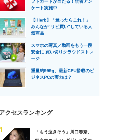
フトカードが当たる！読者アン
門メディア
建設×テクノロジーの最前線
ケート実施中
【iHerb】「迷ったらこれ！」
みんなが"リピ買い"している人
気商品
スマホの写真／動画をもう一段
安全に 買い切りクラウドストレ
ージ
重量約999g、最新CPU搭載のビ
ジネスPCの実力は？
アクセスランキング
1
「もう泣きそう」川口春奈、