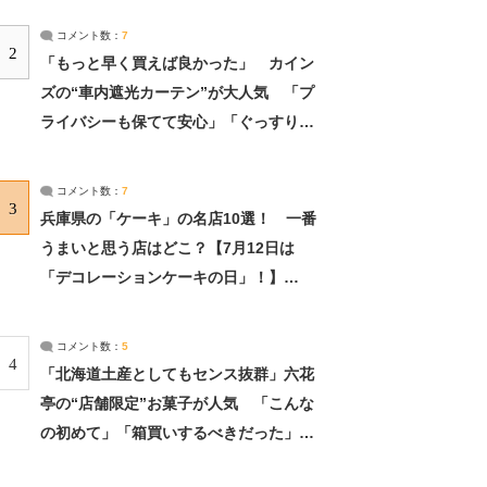
コメント数：
7
2
「もっと早く買えば良かった」 カイン
ズの“車内遮光カーテン”が大人気 「プ
ライバシーも保てて安心」「ぐっすり眠
れました」（2/2） | ライフ ねとらぼリ
サーチ：2ページ目
コメント数：
7
3
兵庫県の「ケーキ」の名店10選！ 一番
うまいと思う店はどこ？【7月12日は
「デコレーションケーキの日」！】
（2/4） | 兵庫県 ねとらぼリサーチ：2ペ
ージ目
コメント数：
5
4
「北海道土産としてもセンス抜群」六花
亭の“店舗限定”お菓子が人気 「こんな
の初めて」「箱買いするべきだった」
（1/2） | 北海道 ねとらぼリサーチ