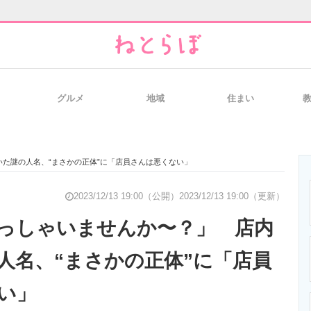
グルメ
地域
住まい
と未来を見通す
スマホと通信の最新トレンド
進化するPCとデ
た謎の人名、“まさかの正体”に「店員さんは悪くない」
のいまが分かる
企業ITのトレンドを詳説
経営リーダーの
2023/12/13 19:00（公開）
2023/12/13 19:00（更新）
っしゃいませんか〜？」 店内
人名、“まさかの正体”に「店員
T製品の総合サイト
IT製品の技術・比較・事例
製造業のIT導入
い」