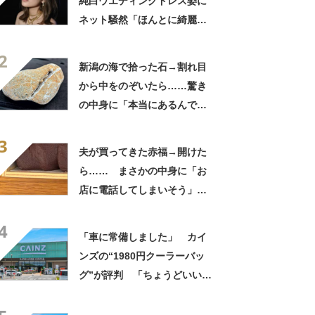
純白ウエディングドレス姿に
ネット騒然「ほんとに綺麗」
「この笑顔が切なすぎる」
2
新潟の海で拾った石→割れ目
から中をのぞいたら……驚き
の中身に「本当にあるんです
ね！」「お宝だ」
3
夫が買ってきた赤福→開けた
ら…… まさかの中身に「お
店に電話してしまいそう」
「さすがに初めて見ました
4
笑」と107万表示
「車に常備しました」 カイ
ンズの“1980円クーラーバッ
グ”が評判 「ちょうどいい大
きさ」「保冷剤を止めるベル
トが良い」