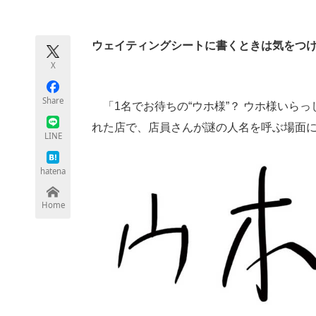
モノづくり技術者専門サイト
エレクトロ
ウェイティングシートに書くときは気をつ
X
ちょっと気になるネットの話題
Share
「1名でお待ちの“ウホ様”？ ウホ様いらっし
れた店で、店員さんが謎の人名を呼ぶ場面
LINE
hatena
Home