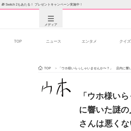
🎁 Switch 2もあたる！ プレゼントキャンペーン実施中！
メディア
TOP
ニュース
エンタメ
クイズ
注目記事を集めた総合ページ
ITの今
TOP
>
「ウホ様いらっしゃいませんか〜？」 店内に響い
ビジネスと働き方のヒント
AI活用
「ウホ様いら
に響いた謎の
ITエンジニア向け専門サイト
企業向けI
さんは悪くな