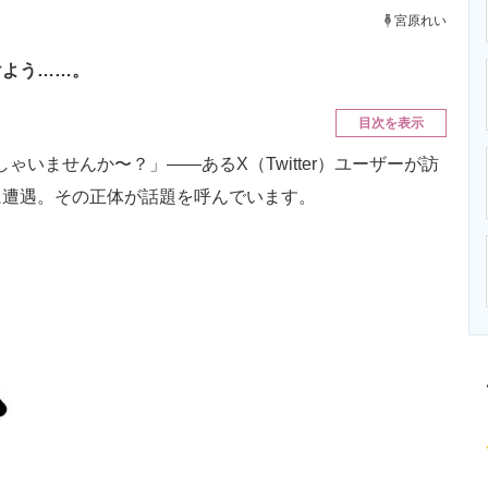
ニクス専門サイト
電子設計の基本と応用
エネルギーの専
宮原れい
けよう……。
目次を表示
ゃいませんか〜？」――あるX（Twitter）ユーザーが訪
に遭遇。その正体が話題を呼んでいます。