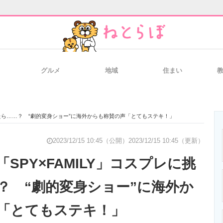
グルメ
地域
住まい
と未来を見通す
スマホと通信の最新トレンド
進化するPCとデ
戦したら……？ “劇的変身ショー”に海外からも称賛の声「とてもステキ！」
のいまが分かる
企業ITのトレンドを詳説
経営リーダーの
2023/12/15 10:45（公開）
2023/12/15 10:45（更新）
SPY×FAMILY」コスプレに挑
？ “劇的変身ショー”に海外か
T製品の総合サイト
IT製品の技術・比較・事例
製造業のIT導入
「とてもステキ！」