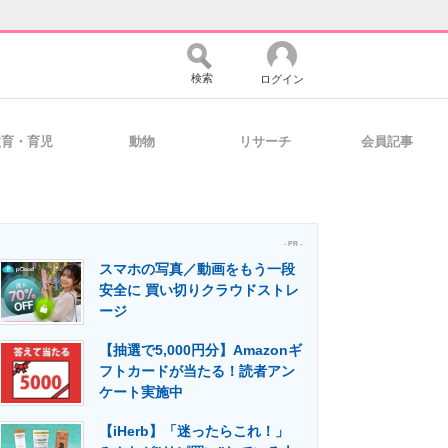
検索
ログイン
教育・育児
動物
リサーチ
会員記事
バイスの未来
好きが集まる 比べて選べる
- PR -
スマホの写真／動画をもう一段
コミュニティ
マーケ×ITの今がよく分かる
安全に 買い切りクラウドストレ
ージ
【抽選で5,000円分】Amazonギ
・活用を支援
フトカードが当たる！読者アン
ケート実施中
【iHerb】「迷ったらこれ！」