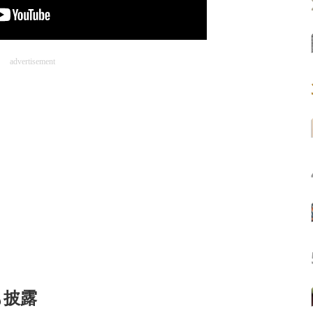
advertisement
も披露