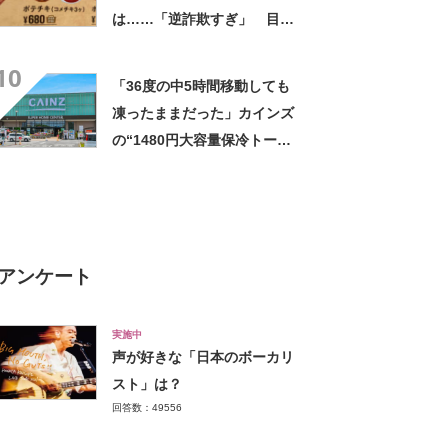
は……「逆詐欺すぎ」 目を
疑う光景に「量間違えた？
10
w」「溢れかえってますね」
「36度の中5時間移動しても
凍ったままだった」カインズ
の“1480円大容量保冷トー
ト”が好評 「1〜2日分の買い
物にちょうど良い」「この夏
は重宝しそう」の声
アンケート
実施中
声が好きな「日本のボーカリ
スト」は？
回答数：49556