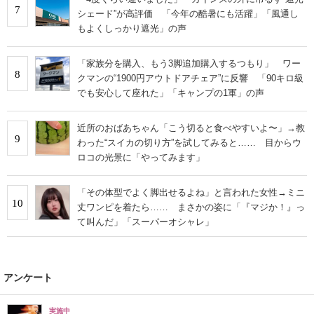
7
シェード”が高評価 「今年の酷暑にも活躍」「風通し
もよくしっかり遮光」の声
「家族分を購入、もう3脚追加購入するつもり」 ワー
8
クマンの“1900円アウトドアチェア”に反響 「90キロ級
でも安心して座れた」「キャンプの1軍」の声
近所のおばあちゃん「こう切ると食べやすいよ〜」→教
9
わった“スイカの切り方”を試してみると…… 目からウ
ロコの光景に「やってみます」
「その体型でよく脚出せるよね」と言われた女性→ミニ
10
丈ワンピを着たら…… まさかの姿に「『マジか！』っ
て叫んだ」「スーパーオシャレ」
アンケート
実施中