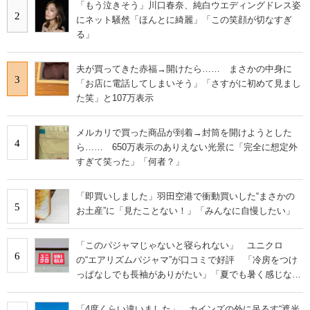
「もう泣きそう」川口春奈、純白ウエディングドレス姿
2
にネット騒然「ほんとに綺麗」「この笑顔が切なすぎ
る」
夫が買ってきた赤福→開けたら…… まさかの中身に
3
「お店に電話してしまいそう」「さすがに初めて見まし
た笑」と107万表示
メルカリで買った商品が到着→封筒を開けようとした
4
ら…… 650万表示のありえない光景に「完全に想定外
すぎて笑った」「何者？」
「即買いしました」羽田空港で衝動買いした“まさかの
5
お土産”に「見たことない！」「みんなに自慢したい」
「このパジャマじゃないと寝られない」 ユニクロ
6
の“エアリズムパジャマ”が口コミで好評 「冷房をつけ
っぱなしでも長袖がありがたい」「夏でも暑く感じな
い」
「4度くらい違いました」 カインズの外に吊るす“遮光