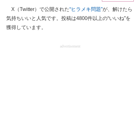
X（Twitter）で公開された
“ヒラメキ問題”
が、解けたら
ITの今と未来を見通す
気持ちいいと人気です。投稿は4800件以上の“いいね”を
スマホと通信の最新トレンド
獲得しています。
進化するPCとデバイスの未来
advertisement
好きが集まる 比べて選べる
ビジネスと働き方のヒント
AI活用のいまが分かる
企業ITのトレンドを詳説
経営リーダーのコミュニティ
マーケ×ITの今がよく分かる
ITエンジニア向け専門サイト