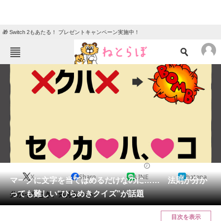
🎁 Switch 2もあたる！ プレゼントキャンペーン実施中！
ねとらぼメニュー
TOP
ニュース
エンタメ
クイズ
グルメ
地域
住まい
教育・育児
動物
リサーチ
2023/12/18 20:05（公開）
X
Share
LINE
hatena
会員記事
マークに文字を当てはめるだけなのに…… 法則が分か
っても難しい“ひらめきクイズ”が話題
分かったとき、気持ちいい。
メディア
目次を表示
注目記事を集めた総合ページ