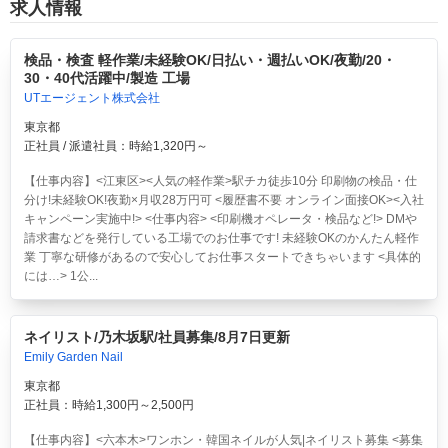
求人情報
検品・検査 軽作業/未経験OK/日払い・週払いOK/夜勤/20・
30・40代活躍中/製造 工場
UTエージェント株式会社
東京都
正社員 / 派遣社員：時給1,320円～
【仕事内容】<江東区><人気の軽作業>駅チカ徒歩10分 印刷物の検品・仕
分け!未経験OK!夜勤×月収28万円可 <履歴書不要 オンライン面接OK><入社
キャンペーン実施中!> <仕事内容> <印刷機オペレータ・検品など!> DMや
請求書などを発行している工場でのお仕事です! 未経験OKのかんたん軽作
業 丁寧な研修があるので安心してお仕事スタートできちゃいます <具体的
には…> 1公...
ネイリスト/乃木坂駅/社員募集/8月7日更新
Emily Garden Nail
東京都
正社員：時給1,300円～2,500円
【仕事内容】<六本木>ワンホン・韓国ネイルが人気|ネイリスト募集 <募集