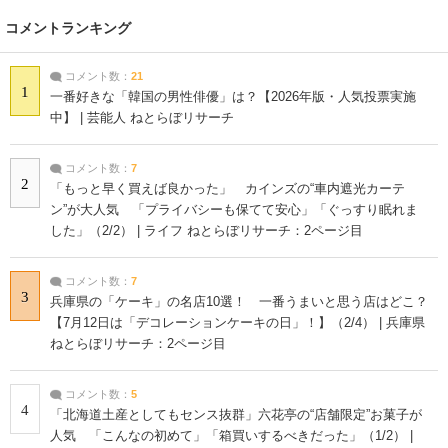
コメントランキング
コメント数：
21
1
一番好きな「韓国の男性俳優」は？【2026年版・人気投票実施
中】 | 芸能人 ねとらぼリサーチ
コメント数：
7
2
「もっと早く買えば良かった」 カインズの“車内遮光カーテ
ン”が大人気 「プライバシーも保てて安心」「ぐっすり眠れま
した」（2/2） | ライフ ねとらぼリサーチ：2ページ目
コメント数：
7
3
兵庫県の「ケーキ」の名店10選！ 一番うまいと思う店はどこ？
【7月12日は「デコレーションケーキの日」！】（2/4） | 兵庫県
ねとらぼリサーチ：2ページ目
コメント数：
5
4
「北海道土産としてもセンス抜群」六花亭の“店舗限定”お菓子が
人気 「こんなの初めて」「箱買いするべきだった」（1/2） |