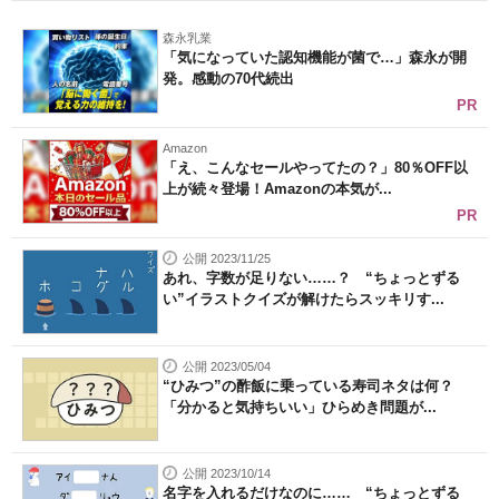
森永乳業
「気になっていた認知機能が菌で…」森永が開
発。感動の70代続出
PR
Amazon
「え、こんなセールやってたの？」80％OFF以
上が続々登場！Amazonの本気が...
PR
公開 2023/11/25
あれ、字数が足りない……？ “ちょっとずる
い”イラストクイズが解けたらスッキリす...
公開 2023/05/04
“ひみつ”の酢飯に乗っている寿司ネタは何？
「分かると気持ちいい」ひらめき問題が...
公開 2023/10/14
名字を入れるだけなのに…… “ちょっとずる