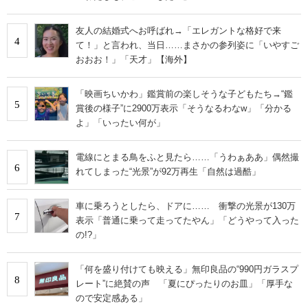
友人の結婚式へお呼ばれ→「エレガントな格好で来
4
て！」と言われ、当日……まさかの参列姿に「いやすご
おおお！」「天才」【海外】
「映画ちいかわ」鑑賞前の楽しそうな子どもたち→“鑑
5
賞後の様子”に2900万表示「そうなるわなw」「分かる
よ」「いったい何が」
電線にとまる鳥をふと見たら……「うわぁああ」偶然撮
6
れてしまった“光景”が92万再生「自然は過酷」
車に乗ろうとしたら、ドアに…… 衝撃の光景が130万
7
表示「普通に乗って走ってたやん」「どうやって入った
の!?」
「何を盛り付けても映える」無印良品の“990円ガラスプ
8
レート”に絶賛の声 「夏にぴったりのお皿」「厚手な
ので安定感ある」