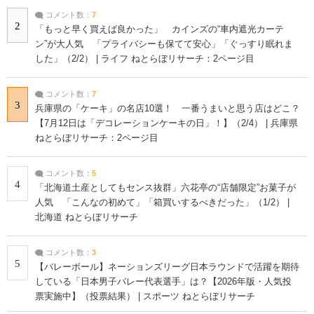
コメント数：
7
2
「もっと早く買えば良かった」 カインズの“車内遮光カーテ
ン”が大人気 「プライバシーも保てて安心」「ぐっすり眠れま
した」（2/2） | ライフ ねとらぼリサーチ：2ページ目
コメント数：
7
3
兵庫県の「ケーキ」の名店10選！ 一番うまいと思う店はどこ？
【7月12日は「デコレーションケーキの日」！】（2/4） | 兵庫県
ねとらぼリサーチ：2ページ目
コメント数：
5
4
「北海道土産としてもセンス抜群」六花亭の“店舗限定”お菓子が
人気 「こんなの初めて」「箱買いするべきだった」（1/2） |
北海道 ねとらぼリサーチ
コメント数：
3
5
【バレーボール】ネーションズリーグ日本ラウンドで活躍を期待
している「日本男子バレー代表選手」は？【2026年版・人気投
票実施中】（投票結果） | スポーツ ねとらぼリサーチ