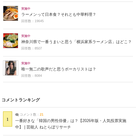
実施中
ラーメンって日本食？それとも中華料理？
回答数：19645
実施中
神奈川県で一番うまいと思う「横浜家系ラーメン店」はどこ？
回答数：8507
実施中
唯一無二の歌声だと思うボーカリストは？
回答数：8084
コメントランキング
コメント数：
21
1
一番好きな「韓国の男性俳優」は？【2026年版・人気投票実施
中】 | 芸能人 ねとらぼリサーチ