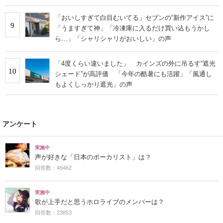
「おいしすぎて白目むいてる」セブンの“新作アイス”に
9
「うますぎて神」「冷凍庫に入るだけ買い込もうかし
ら…」「シャリシャリがおいしい」の声
「4度くらい違いました」 カインズの外に吊るす“遮光
10
シェード”が高評価 「今年の酷暑にも活躍」「風通し
もよくしっかり遮光」の声
アンケート
実施中
声が好きな「日本のボーカリスト」は？
回答数：49462
実施中
歌が上手だと思うホロライブのメンバーは？
回答数：23853