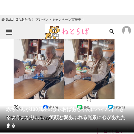
🎁 Switch 2もあたる！ プレゼントキャンペーン実施中！
ねとらぼメニュー
TOP
ニュース
エンタメ
クイズ
グルメ
地域
住まい
教育・育児
動物
リサーチ
2023/12/19 07:30（公開）
X
Share
LINE
hatena
会員記事
赤ちゃんが100歳差のひぃおばあちゃんにバイバイでき
るようになり…… 笑顔と愛あふれる光景に心があたた
幸せな気持ちになるなあ。
メディア
まる
目次を表示
注目記事を集めた総合ページ