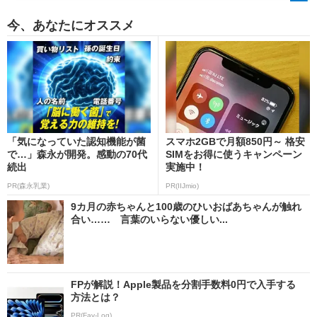
今、あなたにオススメ
「気になっていた認知機能が菌
スマホ2GBで月額850円～ 格安
で…」森永が開発。感動の70代
SIMをお得に使うキャンペーン
続出
実施中！
PR(森永乳業)
PR(IIJmio)
9カ月の赤ちゃんと100歳のひいおばあちゃんが触れ
合い…… 言葉のいらない優しい...
FPが解説！Apple製品を分割手数料0円で入手する
方法とは？
PR(Fav-Log)