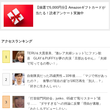
【抽選で5,000円分】Amazonギフトカードが
当たる！読者アンケート実施中
アクセスランキング
TERU＆大貫亜美、“激レア夫婦ショット”にファン歓
1
喜 GLAY＆PUFFYが夢の共演「旦那おるやん」「夫婦
で写ってるの尊い！」
自衛隊員だった25歳男性→10年後……「マジで何があっ
2
たの？」 衝撃の“現在の姿”が180万再生「別人…？」
「好きに生きんしゃい」
「打首獄門同好会」junko、65歳で“彫りスタート”巡
3
り…… “ダサすぎる”への持論に反響「理由が素敵」
「わたしもデビューしたい」