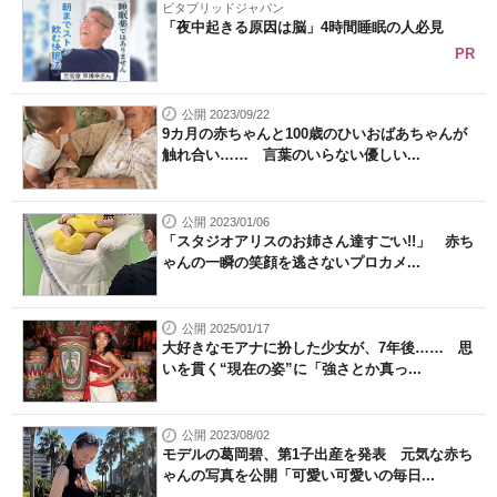
ビタブリッドジャパン
「夜中起きる原因は脳」4時間睡眠の人必見
PR
公開 2023/09/22
9カ月の赤ちゃんと100歳のひいおばあちゃんが
触れ合い…… 言葉のいらない優しい...
公開 2023/01/06
「スタジオアリスのお姉さん達すごい!!」 赤ち
ゃんの一瞬の笑顔を逃さないプロカメ...
公開 2025/01/17
大好きなモアナに扮した少女が、7年後…… 思
いを貫く“現在の姿”に「強さとか真っ...
公開 2023/08/02
モデルの葛岡碧、第1子出産を発表 元気な赤ち
ゃんの写真を公開「可愛い可愛いの毎日...