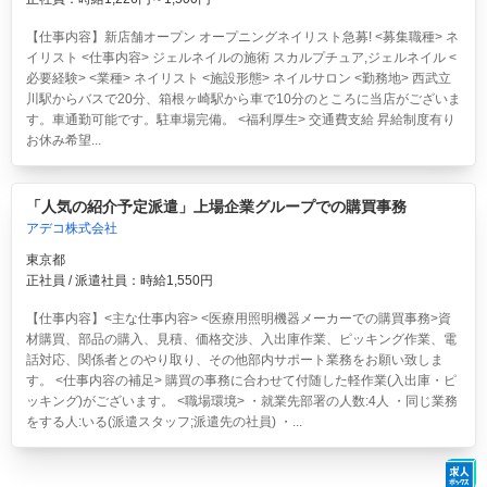
【仕事内容】新店舗オープン オープニングネイリスト急募! <募集職種> ネ
イリスト <仕事内容> ジェルネイルの施術 スカルプチュア,ジェルネイル <
必要経験> <業種> ネイリスト <施設形態> ネイルサロン <勤務地> 西武立
川駅からバスで20分、箱根ヶ崎駅から車で10分のところに当店がございま
す。車通勤可能です。駐車場完備。 <福利厚生> 交通費支給 昇給制度有り
お休み希望...
「人気の紹介予定派遣」上場企業グループでの購買事務
アデコ株式会社
東京都
正社員 / 派遣社員：時給1,550円
【仕事内容】<主な仕事内容> <医療用照明機器メーカーでの購買事務>資
材購買、部品の購入、見積、価格交渉、入出庫作業、ピッキング作業、電
話対応、関係者とのやり取り、その他部内サポート業務をお願い致しま
す。 <仕事内容の補足> 購買の事務に合わせて付随した軽作業(入出庫・ピ
ッキング)がございます。 <職場環境> ・就業先部署の人数:4人 ・同じ業務
をする人:いる(派遣スタッフ;派遣先の社員) ・...