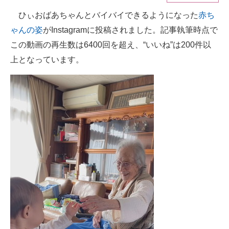
ひぃおばあちゃんとバイバイできるようになった
赤ち
ITの今と未来を見通す
ゃんの姿
がInstagramに投稿されました。記事執筆時点で
スマホと通信の最新トレンド
この動画の再生数は6400回を超え、“いいね”は200件以
上となっています。
進化するPCとデバイスの未来
好きが集まる 比べて選べる
ビジネスと働き方のヒント
AI活用のいまが分かる
企業ITのトレンドを詳説
経営リーダーのコミュニティ
マーケ×ITの今がよく分かる
ITエンジニア向け専門サイト