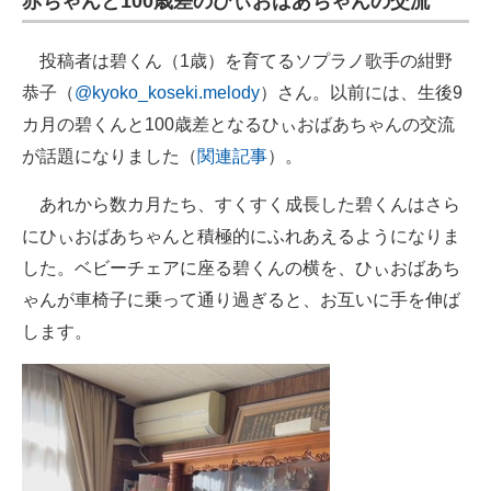
赤ちゃんと100歳差のひぃおばあちゃんの交流
投稿者は碧くん（1歳）を育てるソプラノ歌手の紺野
恭子（
@kyoko_koseki.melody
）さん。以前には、生後9
カ月の碧くんと100歳差となるひぃおばあちゃんの交流
が話題になりました（
関連記事
）。
あれから数カ月たち、すくすく成長した碧くんはさら
にひぃおばあちゃんと積極的にふれあえるようになりま
した。ベビーチェアに座る碧くんの横を、ひぃおばあち
ゃんが車椅子に乗って通り過ぎると、お互いに手を伸ば
します。