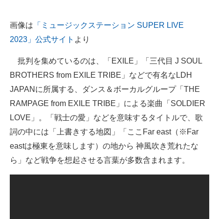
企業向けIT製品の総合サイト
画像は
「ミュージックステーション SUPER LIVE
IT製品の技術・比較・事例
2023」公式サイト
より
製造業のIT導入・活用を支援
批判を集めているのは、「EXILE」「三代目 J SOUL
BROTHERS from EXILE TRIBE」などで有名なLDH
モノづくり技術者専門サイト
JAPANに所属する、ダンス＆ボーカルグループ「THE
エレクトロニクス専門サイト
RAMPAGE from EXILE TRIBE」による楽曲「SOLDIER
電子設計の基本と応用
LOVE」。「戦士の愛」などを意味するタイトルで、歌
詞の中には「上書きする地図」「ここFar east（※Far
エネルギーの専門メディア
eastは極東を意味します）の地から 神風吹き荒れたな
建設×テクノロジーの最前線
ら」など戦争を想起させる言葉が多数含まれます。
ちょっと気になるネットの話題