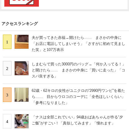
アクセスランキング
夫が買ってきた赤福→開けたら…… まさかの中身に
1
「お店に電話してしまいそう」「さすがに初めて見まし
た笑」と107万表示
しまむらで買った3000円のバッグ→「何か入ってる！」
2
と開けたら…… まさかの中身に「買いに走った」「コ
スパ良すぎる」
62歳・62キロの女性がユニクロの“2990円ワンピ”を着た
3
ら…… 目からウロコのコーデに「全色ほしいくらい」
「参考になりました」
「ナスは全部これでいい」94歳おばあちゃんが作る“夕
4
ご飯”がすごい！「真似してみます」「憧れます」