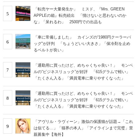
「転売ヤー大量発生か」 ミスド、『Mrs. GREEN
5
APPLEの箱』転売続出 「情けないと思わないのか
な」「呆れるわ」 2500円での出品も
「車に常備しました」 カインズの“1980円クーラーバ
6
ッグ”が評判 「ちょうどいい大きさ」「保冷剤を止め
るベルトが良い」
「通勤用に買ったけど、めちゃくちゃ良い！」 モンベ
7
ルの“ビジネスリュック”が好評 「615グラムで軽い」
「たくさん入る」「満員電車に乗りやすくなった」
「通勤用に買ったけど、めちゃくちゃ良い！」 モンベ
8
ルの“ビジネスリュック”が好評 「615グラムで軽い」
「たくさん入る」「満員電車に乗りやすくなった」
「アヴリル・ラヴィーン」激似の保護猫が話題→「これ
9
は似てる…」「猫界の本人」「アイラインまで完璧」里
親募集中【海外】