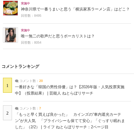
実施中
神奈川県で一番うまいと思う「横浜家系ラーメン店」はどこ？
回答数：8495
実施中
唯一無二の歌声だと思うボーカリストは？
回答数：8054
コメントランキング
コメント数：
20
1
一番好きな「韓国の男性俳優」は？【2026年版・人気投票実施
中】（投票結果） | 芸能人 ねとらぼリサーチ
コメント数：
7
2
「もっと早く買えば良かった」 カインズの“車内遮光カーテ
ン”が大人気 「プライバシーも保てて安心」「ぐっすり眠れま
した」（2/2） | ライフ ねとらぼリサーチ：2ページ目