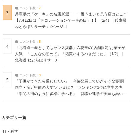
コメント数：
7
3
兵庫県の「ケーキ」の名店10選！ 一番うまいと思う店はどこ？
【7月12日は「デコレーションケーキの日」！】（2/4） | 兵庫県
ねとらぼリサーチ：2ページ目
コメント数：
5
4
「北海道土産としてもセンス抜群」六花亭の“店舗限定”お菓子が
人気 「こんなの初めて」「箱買いするべきだった」（1/2） |
北海道 ねとらぼリサーチ
コメント数：
3
5
「子供ができたら通わせたい」 今後発展していきそうな“関関
同立・産近甲龍の大学”といえば？ ランキング1位に学生の声
「学問の街のように多様に学べる」「就職や進学の実績も高い」
| 大学 ねとらぼリサーチ
カテゴリ一覧
IT・科学