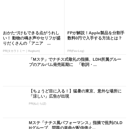
おかたづけもできる点がうれし
FPが解説！Apple製品を分割手
い！ 動物の鳴き声やセリフが盛
数料0円で入手する方法とは？
りだくさんの「アニア ...
PR(タカラトミー｜Hugkum)
PR(Fav-Log)
「Mステ」でナチス式敬礼の指摘、LDH所属グルー
プのアルバム発売延期に 「歌詞・...
【ちょうど目に入る！】猛暑の東京、意外な場所に
「涼しい」広告が出現
PR(ねとらぼ)
Mステ「ナチス風パフォーマンス」指摘で批判のLD
Hグループ、問題の楽曲が配信停止...