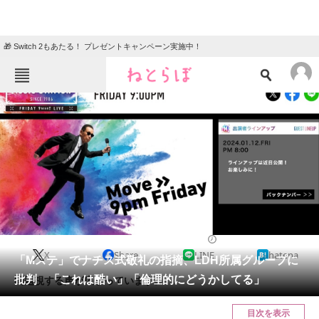
🎁 Switch 2もあたる！ プレゼントキャンペーン実施中！
ねとらぼメニュー
TOP
ニュース
エンタメ
クイズ
グルメ
地域
住まい
教育・育児
動物
リサーチ
2023/12/25 13:30（公開）
X
Share
LINE
hatena
会員記事
「Mステ」でナチス式敬礼の指摘、LDH所属グループに
批判 「これは酷い」「倫理的にどうかしてる」
問題視する声が広がっています。
メディア
目次を表示
注目記事を集めた総合ページ