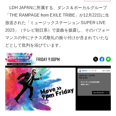
LDH JAPANに所属する、ダンス＆ボーカルグループ
ITの今と未来を見通す
「THE RAMPAGE from EXILE TRIBE」が12月22日に生
スマホと通信の最新トレンド
放送された「ミュージックステーション SUPER LIVE
2023」（テレビ朝日系）で楽曲を披露し、そのパフォー
進化するPCとデバイスの未来
マンスの中にナチス式敬礼の振り付けが含まれていたな
好きが集まる 比べて選べる
どとして批判を浴びています。
ビジネスと働き方のヒント
AI活用のいまが分かる
企業ITのトレンドを詳説
経営リーダーのコミュニティ
マーケ×ITの今がよく分かる
ITエンジニア向け専門サイト