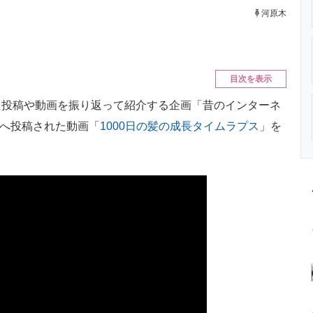
ニクス専門サイト
電子設計の基本と応用
エネルギーの専
河原木
目次を表示
投稿や動画を振り返って紹介する企画「昔のインターネ
beへ投稿された動画「
1000日の髪の成長タイムラプス
」を