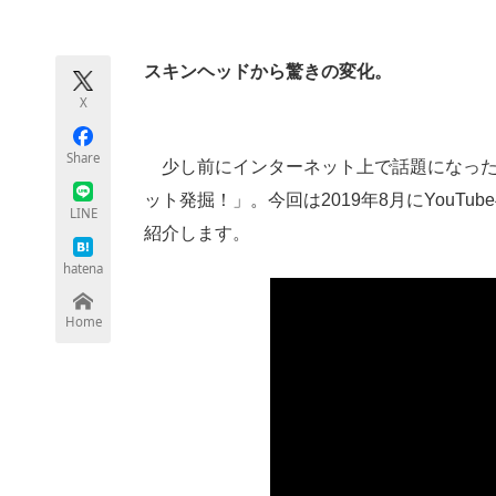
モノづくり技術者専門サイト
エレクトロ
スキンヘッドから驚きの変化。
X
ちょっと気になるネットの話題
Share
少し前にインターネット上で話題になった
ット発掘！」。今回は2019年8月にYouTu
LINE
紹介します。
hatena
Home