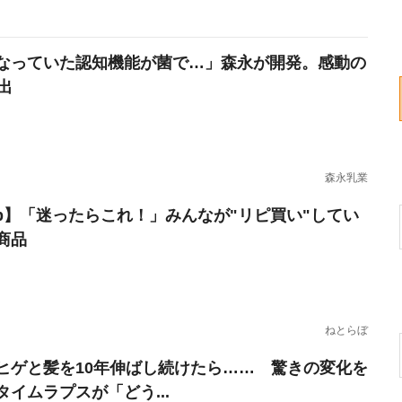
なっていた認知機能が菌で…」森永が開発。感動の
出
森永乳業
erb】「迷ったらこれ！」みんなが"リピ買い"してい
商品
ねとらぼ
ヒゲと髪を10年伸ばし続けたら…… 驚きの変化を
タイムラプスが「どう...