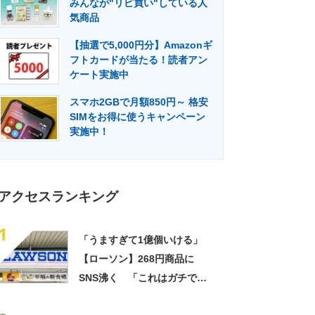
みんなが"リピ買い"している人
門メディア
建設×テクノロジーの最前線
気商品
【抽選で5,000円分】Amazonギ
フトカードが当たる！読者アン
ケート実施中
スマホ2GBで月額850円～ 格安
SIMをお得に使うキャンペーン
実施中！
アクセスランキング
1
「うますぎて1億個いける」
【ローソン】268円商品に
SNS沸く 「これはガチで美
味い」「毎食これがいい」