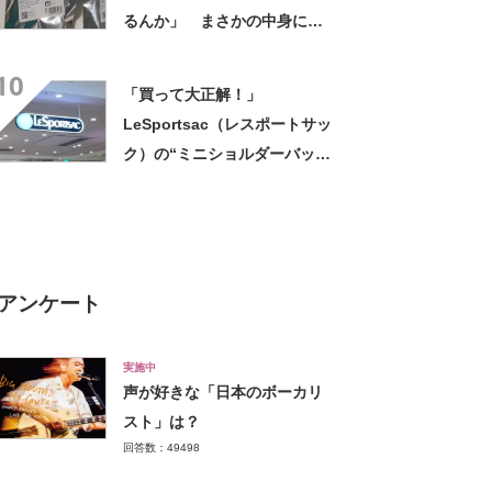
るんか」 まさかの中身に
「そんなことある!?」「大当
10
たりだ……な！」
「買って大正解！」
LeSportsac（レスポートサッ
ク）の“ミニショルダーバッ
グ”が高評価 「軽いし、しっ
かりした作り」「持っている
だけで気分があがる」
アンケート
実施中
声が好きな「日本のボーカリ
スト」は？
回答数：49498