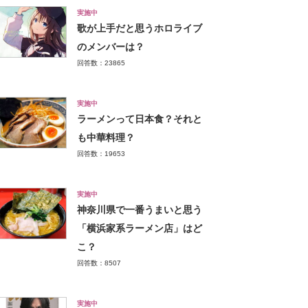
実施中
歌が上手だと思うホロライブ
のメンバーは？
回答数：23865
実施中
ラーメンって日本食？それと
も中華料理？
回答数：19653
実施中
神奈川県で一番うまいと思う
「横浜家系ラーメン店」はど
こ？
回答数：8507
実施中