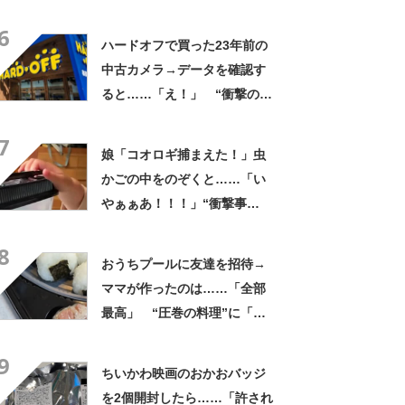
なるわなw」「分かるよ」
6
「いったい何が」
ハードオフで買った23年前の
中古カメラ→データを確認す
ると……「え！」 “衝撃の中
身”に「そんなことあるのか」
7
「ドラマのような展開」
娘「コオロギ捕まえた！」虫
かごの中をのぞくと……「い
やぁぁあ！！！」“衝撃事
実”が160万再生「知らぬが
8
仏」
おうちプールに友達を招待→
ママが作ったのは……「全部
最高」 “圧巻の料理”に「う
っひょ～！」「勝手におっじ
9
ゃまっしまーーす！」
ちいかわ映画のおかおバッジ
を2個開封したら……「許され