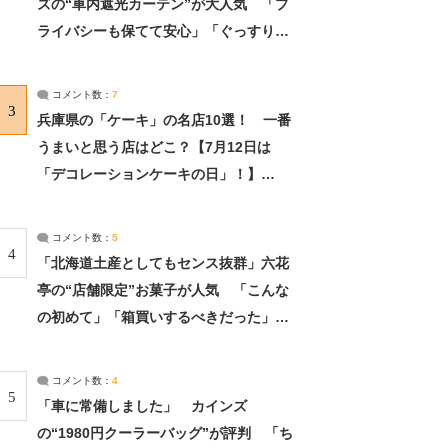
ズの“車内遮光カーテン”が大人気 「プ
ライバシーも保てて安心」「ぐっすり眠
れました」（2/2） | ライフ ねとらぼリ
サーチ：2ページ目
コメント数：
7
3
兵庫県の「ケーキ」の名店10選！ 一番
うまいと思う店はどこ？【7月12日は
「デコレーションケーキの日」！】
（2/4） | 兵庫県 ねとらぼリサーチ：2ペ
ージ目
コメント数：
5
4
「北海道土産としてもセンス抜群」六花
亭の“店舗限定”お菓子が人気 「こんな
の初めて」「箱買いするべきだった」
（1/2） | 北海道 ねとらぼリサーチ
コメント数：
4
5
「車に常備しました」 カインズ
の“1980円クーラーバッグ”が評判 「ち