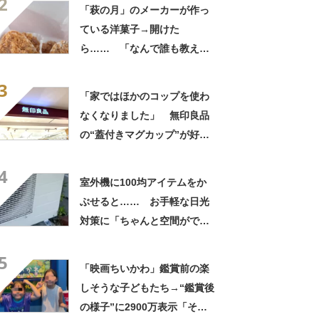
2
「萩の月」のメーカーが作っ
ている洋菓子→開けた
ら…… 「なんで誰も教えて
くれなかったんだ」驚きの中
3
身に「バレたか」「えっ食べ
「家ではほかのコップを使わ
たい」
なくなりました」 無印良品
の“蓋付きマグカップ”が好
評 「良すぎて家族分購入」
4
「朝のコーヒーが昼過ぎまで
室外機に100均アイテムをか
温かい」
ぶせると…… お手軽な日光
対策に「ちゃんと空間ができ
てグー」「これで楽します」
5
「映画ちいかわ」鑑賞前の楽
しそうな子どもたち→“鑑賞後
の様子”に2900万表示「そう