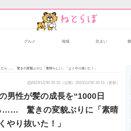
グルメ
地域
住まい
と未来を見通す
スマホと通信の最新トレンド
進化するPCとデ
撮影したら…… 驚きの変貌ぶりに「素晴らしい」「よくやり抜いた！」
のいまが分かる
企業ITのトレンドを詳説
経営リーダーの
2023/12/30 20:15（公開）
2023/12/30 20:15（更新）
の男性が髪の成長を“1000日
ら…… 驚きの変貌ぶりに「素晴
T製品の総合サイト
IT製品の技術・比較・事例
製造業のIT導入
くやり抜いた！」