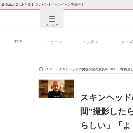
🎁 Switch 2もあたる！ プレゼントキャンペーン実施中！
メディア
TOP
ニュース
エンタメ
クイズ
注目記事を集めた総合ページ
ITの今
TOP
>
スキンヘッドの男性が髪の成長を“1000日間”
ビジネスと働き方のヒント
AI活用
スキンヘッド
間”撮影した
ITエンジニア向け専門サイト
企業向けI
らしい」「よ