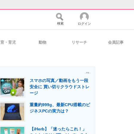
検索
ログイン
教育・育児
動物
リサーチ
会員記事
バイスの未来
好きが集まる 比べて選べる
- PR -
スマホの写真／動画をもう一段
コミュニティ
マーケ×ITの今がよく分かる
安全に 買い切りクラウドストレ
ージ
重量約999g、最新CPU搭載のビ
・活用を支援
ジネスPCの実力は？
【iHerb】「迷ったらこれ！」