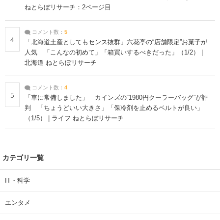
ねとらぼリサーチ：2ページ目
コメント数：
5
4
「北海道土産としてもセンス抜群」六花亭の“店舗限定”お菓子が
人気 「こんなの初めて」「箱買いするべきだった」（1/2） |
北海道 ねとらぼリサーチ
コメント数：
4
5
「車に常備しました」 カインズの“1980円クーラーバッグ”が評
判 「ちょうどいい大きさ」「保冷剤を止めるベルトが良い」
（1/5） | ライフ ねとらぼリサーチ
カテゴリ一覧
IT・科学
エンタメ