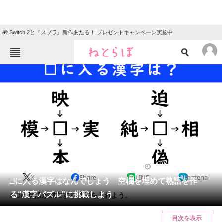
🎁 Switch 2と『スプラ』新作あたる！ プレゼントキャンペーン実施中
ねとらぼメニュー
TOP
ニュース
エンタメ
クイズ
グルメ
地域
住まい
教育・育児
動物
リサーチ
2024/01/01 07:15（公開）
X
Share
LINE
hatena
会員記事
□に入る漢字はなんでしょう 空欄を埋めて熟語を作
る“漢字パズル”に挑戦しよう
4つの熟語が成立する漢字を入れよう。
メディア
目次を表示
注目記事を集めた総合ページ