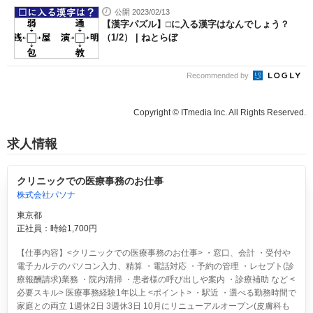
公開 2023/02/13
【漢字パズル】□に入る漢字はなんでしょう？
（1/2） | ねとらぼ
Recommended by
Copyright © ITmedia Inc. All Rights Reserved.
求人情報
クリニックでの医療事務のお仕事
株式会社パソナ
東京都
正社員：時給1,700円
【仕事内容】<クリニックでの医療事務のお仕事> ・窓口、会計 ・受付や
電子カルテのパソコン入力、精算 ・電話対応 ・予約の管理 ・レセプト(診
療報酬請求)業務 ・院内清掃 ・患者様の呼び出しや案内 ・診療補助 など <
必要スキル> 医療事務経験1年以上 <ポイント> ・駅近 ・選べる勤務時間で
家庭との両立 1週休2日 3週休3日 10月にリニューアルオープン(皮膚科も