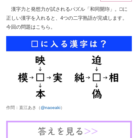
漢字力と発想力が試されるパズル「和同開珎」。□に
ITの今と未来を見通す
正しい漢字を入れると、4つの二字熟語が完成します。
スマホと通信の最新トレンド
今回の問題はこちら。
進化するPCとデバイスの未来
好きが集まる 比べて選べる
ビジネスと働き方のヒント
AI活用のいまが分かる
企業ITのトレンドを詳説
経営リーダーのコミュニティ
作問：直江あき（
@naoeaki
）
マーケ×ITの今がよく分かる
ITエンジニア向け専門サイト