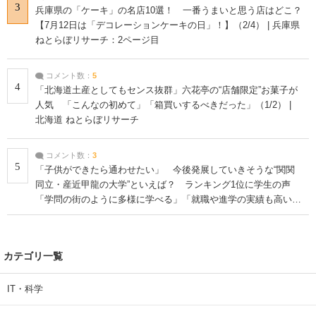
3
兵庫県の「ケーキ」の名店10選！ 一番うまいと思う店はどこ？
【7月12日は「デコレーションケーキの日」！】（2/4） | 兵庫県
ねとらぼリサーチ：2ページ目
コメント数：
5
4
「北海道土産としてもセンス抜群」六花亭の“店舗限定”お菓子が
人気 「こんなの初めて」「箱買いするべきだった」（1/2） |
北海道 ねとらぼリサーチ
コメント数：
3
5
「子供ができたら通わせたい」 今後発展していきそうな“関関
同立・産近甲龍の大学”といえば？ ランキング1位に学生の声
「学問の街のように多様に学べる」「就職や進学の実績も高い」
| 大学 ねとらぼリサーチ
カテゴリ一覧
IT・科学