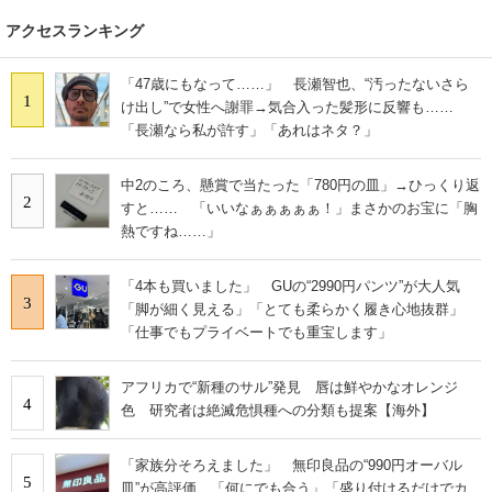
アクセスランキング
「47歳にもなって……」 長瀬智也、“汚ったないさら
1
け出し”で女性へ謝罪→気合入った髪形に反響も……
「長瀬なら私が許す」「あれはネタ？」
中2のころ、懸賞で当たった「780円の皿」→ひっくり返
2
すと…… 「いいなぁぁぁぁぁ！」まさかのお宝に「胸
熱ですね……」
「4本も買いました」 GUの“2990円パンツ”が大人気
3
「脚が細く見える」「とても柔らかく履き心地抜群」
「仕事でもプライベートでも重宝します」
アフリカで“新種のサル”発見 唇は鮮やかなオレンジ
4
色 研究者は絶滅危惧種への分類も提案【海外】
「家族分そろえました」 無印良品の“990円オーバル
5
皿”が高評価 「何にでも合う」「盛り付けるだけでカ