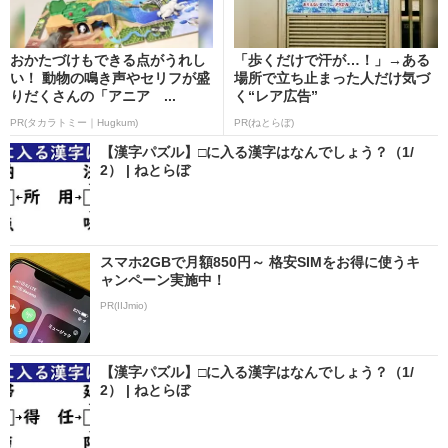
おかたづけもできる点がうれし
「歩くだけで汗が…！」→ある
い！ 動物の鳴き声やセリフが盛
場所で立ち止まった人だけ気づ
りだくさんの「アニア ...
く“レア広告”
PR(タカラトミー｜Hugkum)
PR(ねとらぼ)
【漢字パズル】□に入る漢字はなんでしょう？（1/
2） | ねとらぼ
スマホ2GBで月額850円～ 格安SIMをお得に使うキ
ャンペーン実施中！
PR(IIJmio)
【漢字パズル】□に入る漢字はなんでしょう？（1/
2） | ねとらぼ