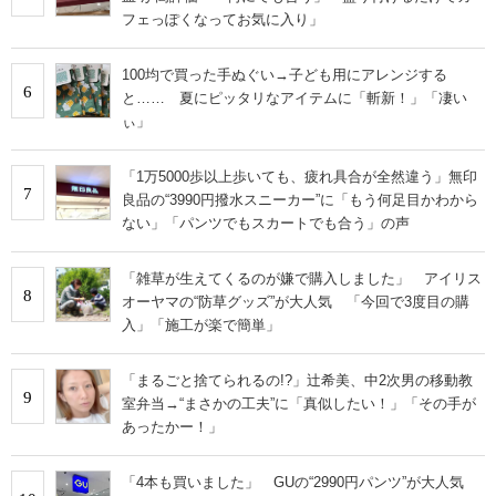
フェっぽくなってお気に入り」
100均で買った手ぬぐい→子ども用にアレンジする
6
と…… 夏にピッタリなアイテムに「斬新！」「凄い
ぃ」
「1万5000歩以上歩いても、疲れ具合が全然違う」無印
7
良品の“3990円撥水スニーカー”に「もう何足目かわから
ない」「パンツでもスカートでも合う」の声
「雑草が生えてくるのが嫌で購入しました」 アイリス
8
オーヤマの“防草グッズ”が大人気 「今回で3度目の購
入」「施工が楽で簡単」
「まるごと捨てられるの!?」辻希美、中2次男の移動教
9
室弁当→“まさかの工夫”に「真似したい！」「その手が
あったかー！」
「4本も買いました」 GUの“2990円パンツ”が大人気