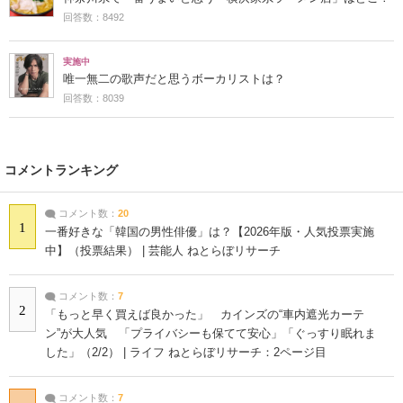
回答数：8492
実施中
唯一無二の歌声だと思うボーカリストは？
回答数：8039
コメントランキング
コメント数：
20
1
一番好きな「韓国の男性俳優」は？【2026年版・人気投票実施
中】（投票結果） | 芸能人 ねとらぼリサーチ
コメント数：
7
2
「もっと早く買えば良かった」 カインズの“車内遮光カーテ
ン”が大人気 「プライバシーも保てて安心」「ぐっすり眠れま
した」（2/2） | ライフ ねとらぼリサーチ：2ページ目
コメント数：
7