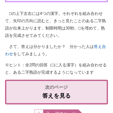
企業向けIT製品の総合サイト
□の上下左右には4つの漢字。それぞれを組み合わせ
IT製品の技術・比較・事例
て、矢印の方向に読むと、きっと見たことのある二字熟
製造業のIT導入・活用を支援
語が出来上がります。制限時間は30秒。□を埋めて、熟
語を完成させてみてください。
モノづくり技術者専門サイト
さて、答えは分かりましたか？ 分かった人は
答え合
エレクトロニクス専門サイト
わせ
をしてみましょう。
電子設計の基本と応用
※ヒント：全2問の回答（□に入る漢字）を組み合わせる
エネルギーの専門メディア
と、ある二字熟語が完成するようになっています
建設×テクノロジーの最前線
ちょっと気になるネットの話題
答えを見る