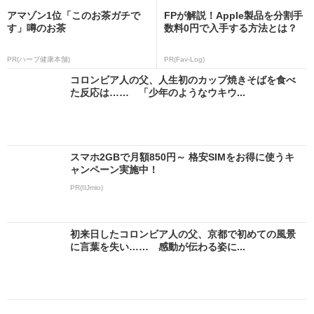
アマゾン1位「このお茶ガチで
FPが解説！Apple製品を分割手
す」噂のお茶
数料0円で入手する方法とは？
PR(ハーブ健康本舗)
PR(Fav-Log)
コロンビア人の父、人生初のカップ焼きそばを食べ
た反応は…… 「少年のようなウキウ...
スマホ2GBで月額850円～ 格安SIMをお得に使うキ
ャンペーン実施中！
PR(IIJmio)
初来日したコロンビア人の父、京都で初めての風景
に言葉を失い…… 感動が伝わる姿に...