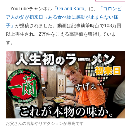
YouTubeチャンネル「
Ori and Kaito
」に、
「コロンビ
ITの今と未来を見通す
ア人の父が初来日→ある食べ物に感動が止まらない様
スマホと通信の最新トレンド
子」
が投稿されました。動画は記事執筆時点で103万回
以上再生され、2万件をこえる高評価を獲得していま
進化するPCとデバイスの未来
す。
好きが集まる 比べて選べる
ビジネスと働き方のヒント
AI活用のいまが分かる
企業ITのトレンドを詳説
経営リーダーのコミュニティ
マーケ×ITの今がよく分かる
お父さんの言葉やリアクションが最高です
ITエンジニア向け専門サイト