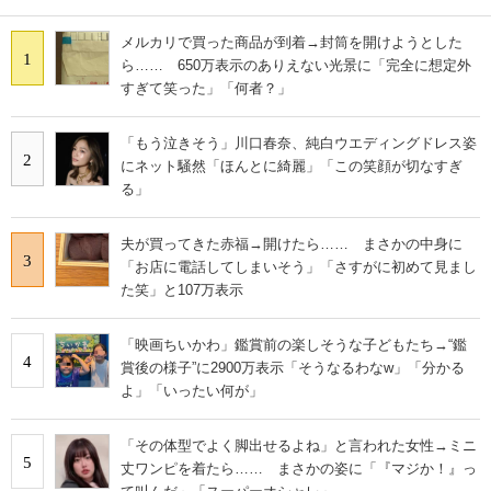
メルカリで買った商品が到着→封筒を開けようとした
1
ら…… 650万表示のありえない光景に「完全に想定外
すぎて笑った」「何者？」
「もう泣きそう」川口春奈、純白ウエディングドレス姿
2
にネット騒然「ほんとに綺麗」「この笑顔が切なすぎ
る」
夫が買ってきた赤福→開けたら…… まさかの中身に
3
「お店に電話してしまいそう」「さすがに初めて見まし
た笑」と107万表示
「映画ちいかわ」鑑賞前の楽しそうな子どもたち→“鑑
4
賞後の様子”に2900万表示「そうなるわなw」「分かる
よ」「いったい何が」
「その体型でよく脚出せるよね」と言われた女性→ミニ
5
丈ワンピを着たら…… まさかの姿に「『マジか！』っ