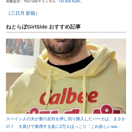
画像提供：YouTubeチャンネル「
Ori and Kaito
」
（
三日月 影狼
）
ねとらぼGirlSide おすすめ記事
スペイン人の夫が妻の反対を押し切り購入したパーカは、まさか
の？ 大喜びで着用する姿に2万人ほっこり「これ欲しいww」