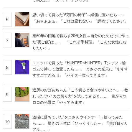
て叫んだ」「スーパーオシャレ」
思い切って買った“6万円の椅子”→縁側に置いたら……
6
「あぁぁぁぁ」「これは座れない」「諦めてください」
築60年の団地で暮らす20代女性→自分のためだけに作っ
7
た“夜ご飯”は…… 「これぞ手料理」「こんな女性にな
りたい！」
ユニクロで買った『HUNTER×HUNTER』Tシャツ→輪
8
ゴムで縛って放置したら…… まさかの光景に「すすす
すすごすぎる!!!」「ハイター買ってきます」
近所のおばあちゃん「こう切ると食べやすいよ〜」→教
9
わった“スイカの切り方”を試してみると…… 目からウ
ロコの光景に「やってみます」
道端に落ちていた“タコさんウインナー”→拾ってみた
10
ら…… 驚きの正体に「びっくりした～」「焦げ目がリ
アル……」