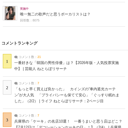
実施中
唯一無二の歌声だと思うボーカリストは？
回答数：8075
コメントランキング
コメント数：
21
1
一番好きな「韓国の男性俳優」は？【2026年版・人気投票実施
中】 | 芸能人 ねとらぼリサーチ
コメント数：
7
2
「もっと早く買えば良かった」 カインズの“車内遮光カーテ
ン”が大人気 「プライバシーも保てて安心」「ぐっすり眠れま
した」（2/2） | ライフ ねとらぼリサーチ：2ページ目
コメント数：
7
3
兵庫県の「ケーキ」の名店10選！ 一番うまいと思う店はどこ？
【7月12日は「デコレーションケーキの日」！】（2/4） | 兵庫県