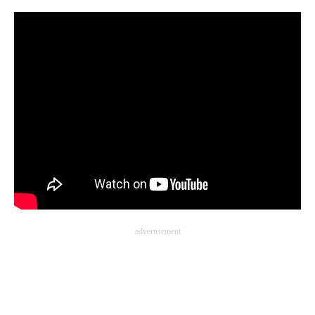
企業向けIT製品の総合サイト
IT製品の技術・比較・事例
製造業のIT導入・活用を支援
モノづくり技術者専門サイト
エレクトロニクス専門サイト
電子設計の基本と応用
エネルギーの専門メディア
建設×テクノロジーの最前線
advertisement
ちょっと気になるネットの話題