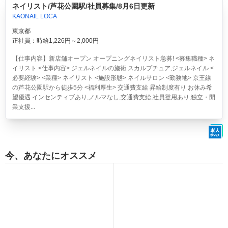
ネイリスト/芦花公園駅/社員募集/8月6日更新
KAONAIL LOCA
東京都
正社員：時給1,226円～2,000円
【仕事内容】新店舗オープン オープニングネイリスト急募! <募集職種> ネ
イリスト <仕事内容> ジェルネイルの施術 スカルプチュア,ジェルネイル <
必要経験> <業種> ネイリスト <施設形態> ネイルサロン <勤務地> 京王線
の芦花公園駅から徒歩5分 <福利厚生> 交通費支給 昇給制度有り お休み希
望優遇 インセンティブあり,ノルマなし,交通費支給,社員登用あり,独立・開
業支援...
今、あなたにオススメ