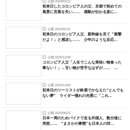
公開 2024/01/12
初来日したコロンビア人の父、京都で初めての
風景に言葉を失い…… 感動が伝わる姿に...
公開 2024/01/22
初来日のコロンビア人父、新幹線を見て「衝撃
だよ！」と感涙し…… 少年のような反応...
公開 2025/11/09
コロンビア人父「人生でこんな美味い物食った
事ない！」→甘い物が苦手なはずが…… ...
公開 2024/11/04
初来日のツーリストが鈴鹿でかなえた“とんでも
ない夢” ライダー憧れの光景に「これ...
公開 2025/06/22
日本一周のためバイクで走る外国人、数分後に
突然…… “まさかの事態”も日本人の対...