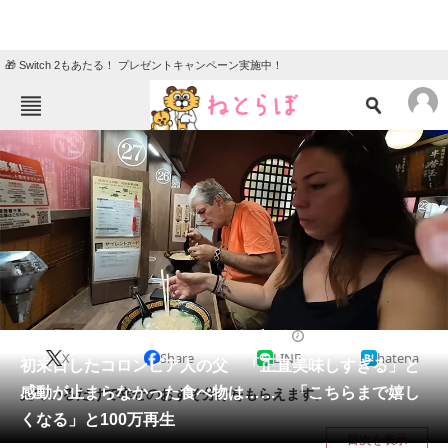
🎁 Switch 2もあたる！ プレゼントキャンペーン実施中！
ねとらぼメニュー
TOP
ニュース
エンタメ
クイズ
グルメ
地域
住まい
教育・育児
動物
リサーチ
2024/01/03 20:00（公開）
X
Share
LINE
hatena
会員記事
初来日したコロンビア人の父 「正直美味しすぎる」と
感動が止まらなかった食べ物は…… 「こちらまで嬉し
見ているだけで幸せのおすそ分けをもらえます。
メディア
くなる」と100万再生
目次を表示
注目記事を集めた総合ページ