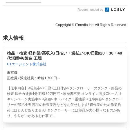
Recommended by
Copyright © ITmedia Inc. All Rights Reserved.
求人情報
検品・検査 軽作業/高収入/日払い・週払いOK/日勤/20・30・40
代活躍中/製造 工場
UTエージェント株式会社
東京都
正社員 / 派遣社員：時給1,700円～
【仕事内容】<昭島市><日勤×土日休み>タンクローリーのタンク・部品の
検査 駅チカ徒歩4分!月収30万円可 <履歴書不要 オンライン面接OK><入社
キャンペーン実施中!> <業種> 車・バイク・重機系 <仕事内容> タンクロー
リーの部品検査 部品の検査業務などをお任せします! 軽作業のため作業負
荷はほとんどありません! タンクローリーには部品が大小様々なものがあ
り、やりがいがあるお仕事で...